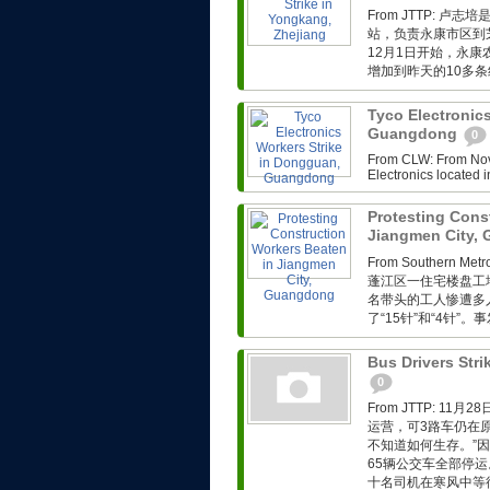
From JTTP: 
站，负责永康市区到
12月1日开始，永
增加到昨天的10多条
Tyco Electronic
Guangdong
0
From CLW: From Nov. 
Electronics located i
Protesting Cons
Jiangmen City,
From Southern Met
蓬江区一住宅楼盘工
名带头的工人惨遭多
了“15针”和“4针”
Bus Drivers Stri
0
From JTTP: 
运营，可3路车仍在
不知道如何生存。”因
65辆公交车全部停运
十名司机在寒风中等待