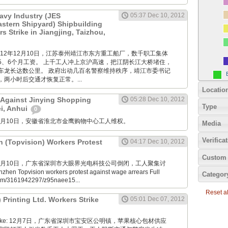
avy Industry (JES
05:37 Dec 10, 2012
Eastern Shipyard) Shipbuilding
 Strike in Jiangjing, Taizhou,
M: 2012年12月10日，江苏泰州靖江市东方重工船厂，数千职工集体
5、6个月工资。 上千工人冲上京沪高速，把江阴长江大桥堵住，
车龙长达数公里。 政府出动几百名警察维持秩序，靖江市委书记
两小时后交通才恢复正常。...
Locatio
 Against Jinying Shopping
05:28 Dec 10, 2012
Type
ei, Anhui
0
M: 12月10日，安徽省淮北市金鹰购物中心工人维权。
Media
Verifica
n (Topvision) Workers Protest
04:17 Dec 10, 2012
Custom 
M: 12月10日，广东省深圳市大眼界光电科技公司倒闭，工人聚集讨
en Topvision workers protest against wage arrears Full
Categor
.com/3161942297/z95naee15...
Reset all
) Printing Ltd. Workers Strike
05:01 Dec 07, 2012
nde Boke: 12月7日，广东省深圳市宝安区公明镇，苹果核心包材供应