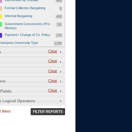
Intervention by Officials
449
Formal Collective Bargaining
9
Informal Bargaining
405
Government Concessions (Pro-
111
Worker)
Payment / Change of Co. Policy
270
Enterprise Ownership Type
1290
SOEs / Collectives / Public
Clear
372
n
Sector
Clear
Domestic Private
551
Foreign or Joint-Venture Private
328
Clear
Self-Employed
39
Clear
tion
Grievances and Demands
2133
Clear
Fields
Food
13
y Logical Operators
Higher Wages
256
Wage Arrears / Downward
669
 filters
FILTER REPORTS
Wage Adjustments / Raised
Rental Fees
Injuries / Illnesses / Deaths /
38
Safety