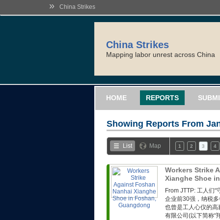
»
China Strikes
China Strikes
Mapping labor unrest across China
HOME
REPORTS
SUBMI
Showing Reports From
Jan
List
Map
1
2
3
4
Workers Strike 
Xianghe Shoe i
From JTTP: 
企业前30强，纳税
也曾是工人心仪的高
有限公司(以下简称“