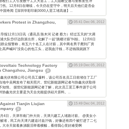
察殴打工人引发数千工人大罢工，工人阻断交通与警察发生冲
打伤。12月8日在继续，今天仍在坚守中，明天后天他们是否会
中国奇闻【深圳华彩印刷3000人罢工堵高速】...
rkers Protest in Zhangzhou,
05:41 Dec 06, 2012
om: 海峡导报12月13日讯（通讯员 陈木河 记者 蔡力）经过五天的“大调
浦大队岱仔边防派出所，化解了一起“跳楼讨薪”纠纷。 12月6日
到群众报警称，有五六十名工人在讨薪，其中两名男子爬到厂房
上高声喊叫“没良心的包工头，还我血汗钱，不还钱我就跳下
ovoltaic Technology Factory
05:19 Dec 05, 2012
in Changzhou, Jiangsu
0
 据常州协鑫光伏有限公司公司员工爆料，该公司百名员工日前堵住了工厂
当地中吴网发布了相关照片。世纪新能源网记者与协鑫光伏取得
不知情。 据世纪新能源网记者了解，此次员工罢工事件源于公司
协鑫光伏主要是为天合光能提供硅片原料。...
Against Tianjin Liujian
15:49 Dec 04, 2012
Company
0
M: 12月4日，天津市南门外大街，天津六建工人堵路讨薪。 @美女小
大街被堵，民工向天津六建追讨血汗钱，好像还有四个被打进了二七
，大冷天留着鼻涕眼泪举着横幅，看得我心里好难受啊