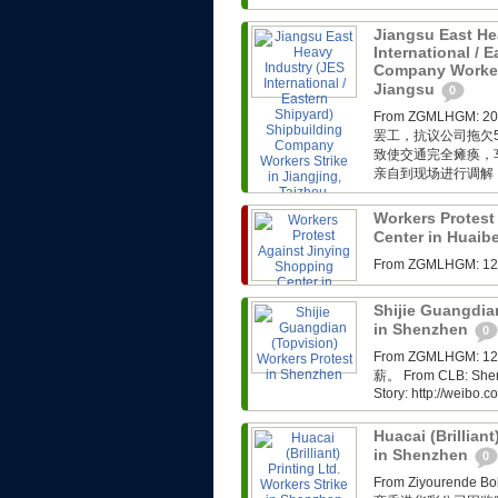
Jiangsu East He
International / 
Company Workers
Jiangsu
0
From ZGMLHG
罢工，抗议公司拖欠
致使交通完全瘫痪，
亲自到现场进行调解，
Workers Protest
Center in Huaib
From ZGMLHG
Shijie Guangdia
in Shenzhen
0
From ZGMLHG
薪。 From CLB: Shenzh
Story: http://weibo
Huacai (Brilliant
in Shenzhen
0
From Ziyoure