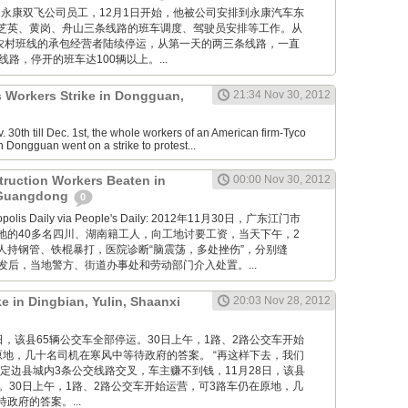
卢志培是永康双飞公司员工，12月1日开始，他被公司安排到永康汽车东
芝英、黄岗、舟山三条线路的班车调度、驾驶员安排等工作。从
康农村班线的承包经营者陆续停运，从第一天的两三条线路，一直
线路，停开的班车达100辆以上。...
s Workers Strike in Dongguan,
21:34 Nov 30, 2012
30th till Dec. 1st, the whole workers of an American firm-Tyco
n Dongguan went on a strike to protest...
truction Workers Beaten in
00:00 Nov 30, 2012
 Guangdong
0
ropolis Daily via People's Daily: 2012年11月30日，广东江门市
地的40多名四川、湖南籍工人，向工地讨要工资，当天下午，2
人持钢管、铁棍暴打，医院诊断“脑震荡，多处挫伤”，分别缝
。事发后，当地警方、街道办事处和劳动部门介入处置。...
ke in Dingbian, Yulin, Shaanxi
20:03 Nov 28, 2012
11月28日，该县65辆公交车全部停运。30日上午，1路、2路公交车开始
原地，几十名司机在寒风中等待政府的答案。 “再这样下去，我们
定边县城内3条公交线路交叉，车主赚不到钱，11月28日，该县
。30日上午，1路、2路公交车开始运营，可3路车仍在原地，几
政府的答案。...