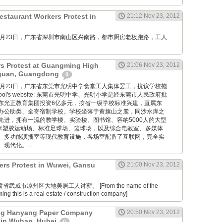
estaurant Workers Protest in
21:12 Nov 23, 2012
M: 11月23日，广东省深圳市南山区兴南路，都市厨房老板跑路，工人
rs Protest at Guangming High
21:06 Nov 23, 2012
gguan, Guangdong
0
M: 11月23日，广东省东莞市光明中学食堂工人集体罢工，抗议学校拖
school's website: 东莞市光明中学、光明小学是经东莞市人民政府批
东光正教育集团投资6亿多元，按省一级学校标准兴建，直属东
办公助类、全寄宿制学校。学校坐落于黄旗山之麓，同沙水库之
先进，拥有一流的教学楼、实验楼、图书馆、容纳5000人的大型
0米塑胶运动场、标准足球场、篮球场，以及综合电教室、多媒体
、多功能演播室等现代教育设施，各场室配备了互联网，完全实
现代化。...
ers Protest in Wuwei, Gansu
21:00 Nov 23, 2012
肃省武威市凉州区大地美居工人讨薪。 [From the name of the
ng this is a real estate / construction company]
g Hanyang Paper Company
20:50 Nov 23, 2012
 in Wuhan, Hubei
0