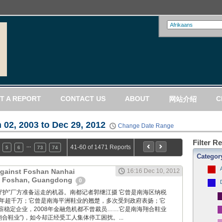
T A REPORT
CONTACT US
ABOUT
C
网站介绍
 02, 2003 to Dec 29, 2012
Change Date Range
Filter R
…
41-60 of 1471 Reports
5
6
73
74
Categor
Against Foshan Nanhai
16:16 Dec 10, 2012
n Foshan, Guangdong
0
工人们“守护”厂方准备运走的机器。南都记者郭继江摄 它曾是南海区纳税
多年超千万；它曾是南海平洲鞋业的翘楚，多次受到政府表扬；它
薪稳定企业，2008年金融危机都不曾裁员……它是南海翔合鞋业
翔合鞋业”)，如今却正经受工人集体停工困扰。...