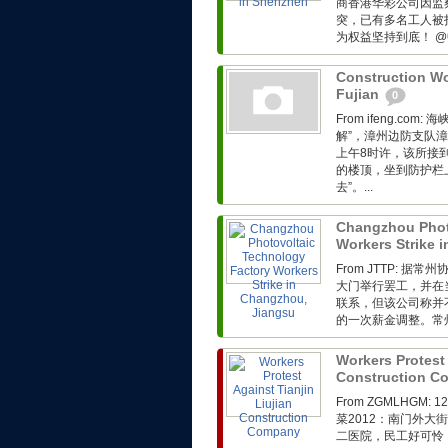
商香港华彩公司因监
突，已有多名工人被
为权益坚持到底！ @
Construction Wo
Fujian
0
From ifeng.c
解”，漳州边防支队漳
上午8时许，该所接
的楼顶，坐到防护栏
去”。...
Changzhou Phot
Workers Strike 
From JTTP:
大门举行罢工，并在
联系，但该公司称并
的一次薪金调整。常州
Workers Protest 
Construction 
From ZGMLHG
菜2012：南门外
二医院，民工好可怜