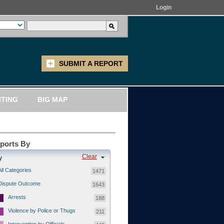
Login
SUBMIT A REPORT
ITING
BIG MAP
eports By
Clear
y
All Categories
1471
Dispute Outcome
1643
Arrests
188
Violence by Police or Thugs
211