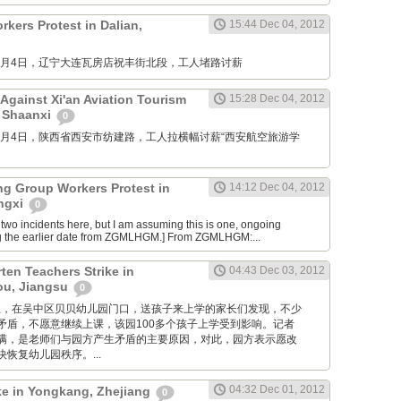
kers Protest in Dalian,
15:44 Dec 04, 2012
M: 12月4日，辽宁大连瓦房店祝丰街北段，工人堵路讨薪
Against Xi'an Aviation Tourism
15:28 Dec 04, 2012
, Shaanxi
0
M: 12月4日，陕西省西安市纺建路，工人拉横幅讨薪“西安航空旅游学
ng Group Workers Protest in
14:12 Dec 04, 2012
angxi
0
two incidents here, but I am assuming this is one, ongoing
g the earlier date from ZGMLHGM.] From ZGMLHGM:...
ten Teachers Strike in
04:43 Dec 03, 2012
u, Jiangsu
0
 昨天早上，在吴中区贝贝幼儿园门口，送孩子来上学的家长们发现，不少
矛盾，不愿意继续上课，该园100多个孩子上学受到影响。记者
满，是老师们与园方产生矛盾的主要原因，对此，园方表示愿改
恢复幼儿园秩序。...
04:32 Dec 01, 2012
ike in Yongkang, Zhejiang
0