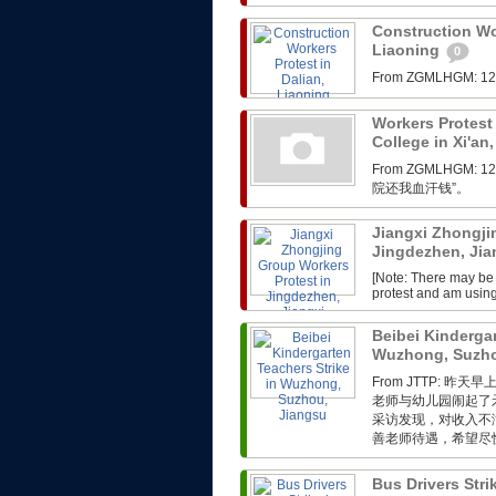
Construction Wor
Liaoning
0
From ZGMLHG
Workers Protest 
College in Xi'an
From ZGMLHG
院还我血汗钱”。
Jiangxi Zhongji
Jingdezhen, Ji
[Note: There may be 
protest and am usin
Beibei Kindergar
Wuzhong, Suzho
From JTTP:
老师与幼儿园闹起了
采访发现，对收入不
善老师待遇，希望尽快
Bus Drivers Str