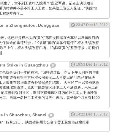
周就生了，拿不到工资咋入院呢？”殷亚军说。记者走访该项目
采访时称并不是不给工人工资，如果给工资无人见证，“失踪”包
程款咋办？...
rike in Zhangmutou, Dongguan,
23:47 Dec 18, 2012
自去年以来，这已经是樟木头的“黄的”第四次围堵在火车站以及镇政府的
保险金的返还纠纷，4 0多辆“黄的”集体停运停在樟木头镇政府
昨日上午，樟木头镇政府广场，40多辆“黄的”整齐停放，司机们
..
19:53 Dec 17, 2012
ers Strike in Guangzhou
0
“10元的红包就是我们一年的福利。”因待遇过低，昨日下午天河区兴华街
兴华街道办和管理方标准公司表示工人所提出的问题已在解决
工人聚集在兴华街道办外等候谈判结果。 天河区广州武警总队医
圾成堆堵塞街道，原因可能是该区环卫工人不满待遇，已罢工两
，记者来到银河社区，询问下得知该区域内的环卫工人不满过低
罢工。自称一名环卫工丈夫的肖先生表示，妻子每个月只有1600
14:22 Dec 13, 2012
ike in Shuozhou, Shanxi
0
Diaoyan: 12月13日， 陕西省朔州市公交车罢工聚集市政腐维拳