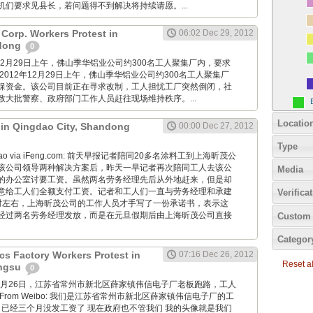
机们要求见县长，若问题得不到解决将持续请愿。...
Corp. Workers Protest in
06:02 Dec 29, 2012
dong
0
2012年12月29日上午，佛山季华铝业公司约300名工人聚集厂内，要求
2012年12月29日上午，佛山季华铝业公司约300名工人聚集厂
保资金。该公司目前正在寻求改制，工人担忧工厂突然倒闭，社
致大批警察、政府部门工作人员赶往现场维持秩序。...
Locatio
t in Qingdao City, Shandong
00:00 Dec 27, 2012
Type
Zaobao via iFeng.com: 前天早报记者陪同20多名涂料工到上海昕茂公
该公司领导两种解决方案后，昨天一早记者再次陪同工人去该公
Media
的办公室讨要工资。虽然两名劳务经理先后从外地赶来，但是却
意给工人们全额支付工资。记者和工人们一直与劳务经理和承建
Verifica
时左右，上海昕茂公司的工作人员才手写了一份承诺书，表示这
经过两名劳务经理发放，而是在元旦假期后由上海昕茂公司直接
Custom 
Categor
cs Factory Workers Protest in
07:16 Dec 26, 2012
Reset all
angsu
0
M: 12月26日，江苏省常州市新北区薛家镇伟信电子厂老板跑路，工人
rom Weibo: 我们是江苏省常州市新北区薛家镇伟信电子厂的工
 已经三个月没发工资了 现在政府也不管我们 我的头像就是我们