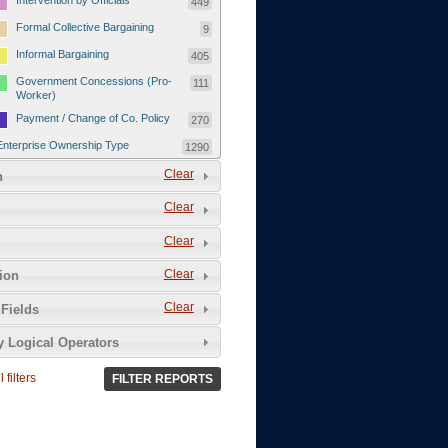
Intervention by Officials
449
Formal Collective Bargaining
9
Informal Bargaining
405
Government Concessions (Pro-
111
Worker)
Payment / Change of Co. Policy
270
Enterprise Ownership Type
1290
SOEs / Collectives / Public
Clear
372
n
Sector
Clear
Domestic Private
551
Foreign or Joint-Venture Private
328
Clear
Self-Employed
39
Clear
tion
Grievances and Demands
2133
Clear
Fields
Food
13
y Logical Operators
Higher Wages
256
Wage Arrears / Downward
669
 filters
FILTER REPORTS
Wage Adjustments / Raised
Rental Fees
Injuries / Illnesses / Deaths /
38
Safety