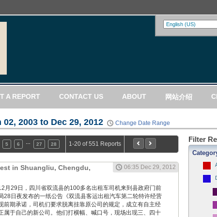
T A REPORT
CONTACT US
ABOUT
C
网站介绍
 02, 2003 to Dec 29, 2012
Change Date Range
Filter R
…
1-20 of 551 Reports
5
6
27
28
Categor
test in Shuangliu, Chengdu,
06:35 Dec 29, 2012
imes: 12月29日，四川省双流县的100多名出租车司机来到县政府门前
局28日夜发布的一纸公告《双流县客运出租汽车第二轮特许经营
现前期承诺，司机们要求脱离挂靠原公司的规定，成立有自主经
正属于自己的新公司。他们打横幅、喊口号，现场出现三、四十