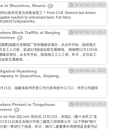
18:12 Dec 12, 2012
ike in Shuozhou, Shanxi
0
a: 朔州出租车究竟为何集体罢工？ From CLB: Shannxi taxi drivers
egative reaction to unlicensed taxis. Full Story:
186188337/z9qXaDUKe...
kers Block Trafffic at Nanjing
00:00 Dec 12, 2012
Province
0
 Wang: [摘要]福建兴龙钢缆厂宿舍楼建设项目，从去年开始，陆续拖欠
名工人讨薪，造成319国道短暂交通拥堵。 闽南网12月13日讯
楼建设项目，从去年开始，陆续拖欠工人工资。昨天，近百名工
短暂交通拥堵。...
t Against Huasheng
14:03 Dec 11, 2012
mpany in Quanzhou, Jinjiang,
M: 12月11日，福建省泉州市晋江市行政审批中心门口，华升公司建筑
rkers Protest in Tongchuan
00:00 Dec 11, 2012
rovince
0
 Bao via Xian.QQ.com: 阳光讯 12月12日，本报以《数十农民工“送
12月11日发生在铜川市第二建筑工程有限公司（以下简称“铜川
类讨薪一事进行了报道。昨日，铜川二建董事长周西明及党委书记