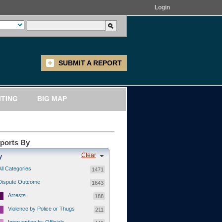
Login
SUBMIT A REPORT
ITING
BIG MAP
eports By
Clear
y
All Categories
1471
Dispute Outcome
1643
Arrests
188
Violence by Police or Thugs
211