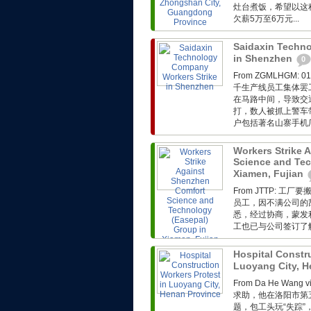
灶台煮饭，希望以这
欠薪5万至6万元...
Saidaxin Techn
in Shenzhen
0
From ZGMLHG
千生产线员工集体罢
在马路中间，导致交
打，数人被抓上警车
户包括著名山寨手机厂基
Workers Strike 
Science and Tec
Xiamen, Fujian
From JTTP:
员工，因不满公司的
悉，经过协商，蒙发利
工也已与公司签订了解
Hospital Constr
Luoyang City, 
From Da He Wa
求助，他在洛阳市第
题，包工头玩“失踪