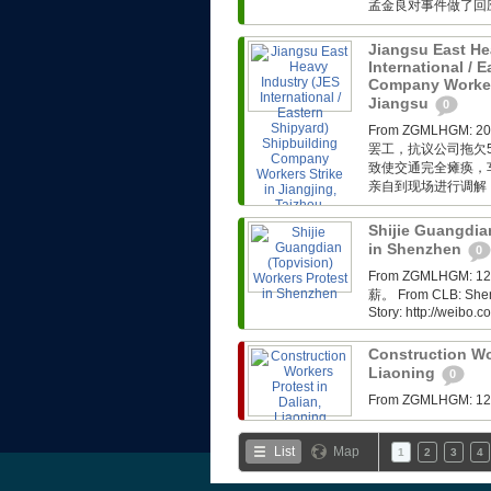
孟金良对事件做了回应。
Jiangsu East He
International / 
Company Workers
Jiangsu
0
From ZGMLHG
罢工，抗议公司拖欠
致使交通完全瘫痪，
亲自到现场进行调解，
Shijie Guangdia
in Shenzhen
0
From ZGMLHG
薪。 From CLB: Shenzh
Story: http://weibo
Construction Wor
Liaoning
0
From ZGMLHG
List
Map
1
2
3
4