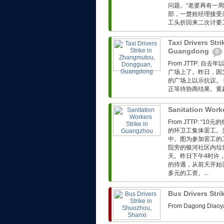
问题。“老婆再有一
部，一楚姓经理接受
工头折回来二次讨要工
Taxi Drivers St
Guangdong
0
From JTTP: 
广场上了。昨日，因为
的广场上以示抗议。 
正等待协商结果。黄超.
Sanitation Work
From JTTP: 
的环卫工集体罢工。
中。图为参加罢工的
院旁的银河社区内垃
天。昨日下午4时许
的待遇，从前天开始
多元的工资。...
Bus Drivers Str
From Dagong 