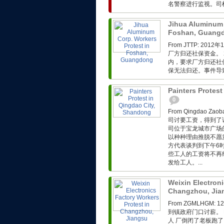
名警察进行监视。司
Jihua Aluminum 
Foshan, Guang
From JTTP: 
厂方归还社保资金。 
内，要求厂方归还社
保无法归还。事件导
Painters Protes
0
From Qingdao 
司讨要工资，得到了
司位于宝龙城市广场
以种种理由推脱不愿
方代表谈判到下午6
些工人的工资将不再
发给工人。...
Weixin Electroni
Changzhou, Ji
From ZGMLHG
到镇政府门口讨薪。 F
人 厂倒闭了老板跑了