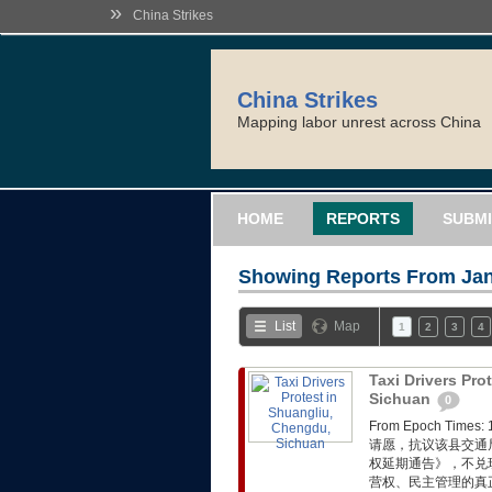
»
China Strikes
China Strikes
Mapping labor unrest across China
HOME
REPORTS
SUBMI
Showing Reports From
Jan
List
Map
1
2
3
4
Taxi Drivers Pro
Sichuan
0
From Epoch T
请愿，抗议该县交通
权延期通告》，不兑
营权、民主管理的真