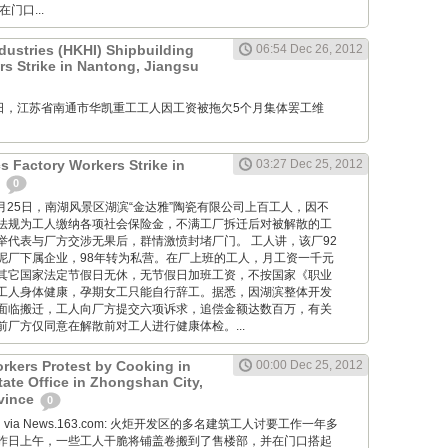
门口...
dustries (HKHI) Shipbuilding
06:54 Dec 26, 2012
 Strike in Nantong, Jiangsu
12月26日，江苏省南通市华凯重工工人因工资被拖欠5个月集体罢工维
s Factory Workers Strike in
03:27 Dec 25, 2012
n
0
cn: 12月25日，南湖风景区湖滨“金达雅”陶瓷有限公司上百工人，因不
法规为工人缴纳各项社会保险金，不满工厂拆迁后对被解散的工
举代表与厂方交涉无果后，群情激愤封堵厂门。 工人讲，该厂92
泥厂下属企业，98年转为私营。在厂上班的工人，月工资一千元
其它国家法定节假日无休，无节假日加班工资，不按国家《职业
工人身体健康，孕期女工只能自行辞工。据悉，因湖滨整体开发
面临搬迁，工人向厂方提交六项诉求，追偿金额达数百万，有关
厂方仅同意在解散前对工人进行健康体检。...
rkers Protest by Cooking in
00:00 Dec 25, 2012
tate Office in Zhongshan City,
vince
0
Wang via News.163.com: 火炬开发区的多名建筑工人讨要工作一年多
昨日上午，一些工人干脆将铺盖卷搬到了售楼部，并在门口搭起