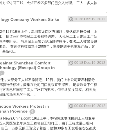
种方式讨回工钱。火炬开发区多部门已介入处理。 工人：多人被
ology Company Workers Strike
20:38 Dec 19, 2012
M: 012年12月19日上午，深圳市龙岗区布澜路，赛达信科技公司，上
工，抗议公司克扣员工工资和待遇差。 大批罢工工人走出工厂站
通严重阻塞。 当局派上百警力到场维持秩序，数名工人被警员殴
带走。 赛达信科技成立于2009年，主要制造手机主板产品，客
伍(G...
Against Shenzhen Comfort
00:18 Dec 19, 2012
hnology (Easepal) Group in
0
 工厂要搬迁，大部分工人却不愿随迁。19日，厦门上市公司蒙发利部分
辞职补偿标准，聚集在公司门口抗议直至深夜。 记者昨天下午获
方面已经同意了工人 “N+1”的要求，但年终奖没答应。相关员
除劳动关系的手续。...
uction Workers Protest in
00:00 Dec 19, 2012
Henan Province
0
ng via News.China.com: 19日上午，本报热线电话接到工人殷亚军
五人民医院老年康复工程项目工地打工，由于工程质量出现问
”，自己一万多元的工资没了着落，他和30多名工友现在吃饭都成