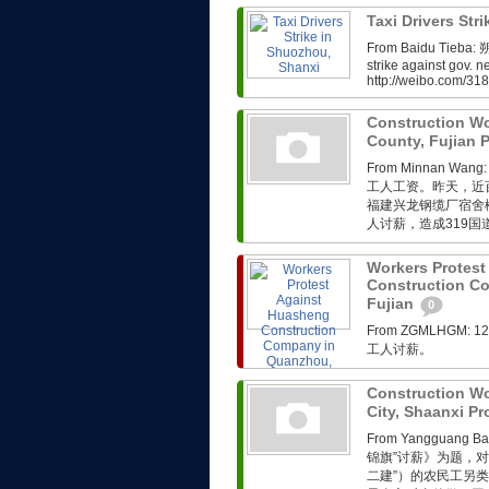
Taxi Drivers Str
From Baidu Tieb
strike against gov. n
http://weibo.com/3
Construction Wor
County, Fujian 
From Minnan
工人工资。昨天，近百
福建兴龙钢缆厂宿舍
人讨薪，造成319国道
Workers Protes
Construction Co
Fujian
0
From ZGMLHG
工人讨薪。
Construction Wo
City, Shaanxi P
From Yangguang
锦旗”讨薪》为题，对
二建”）的农民工另