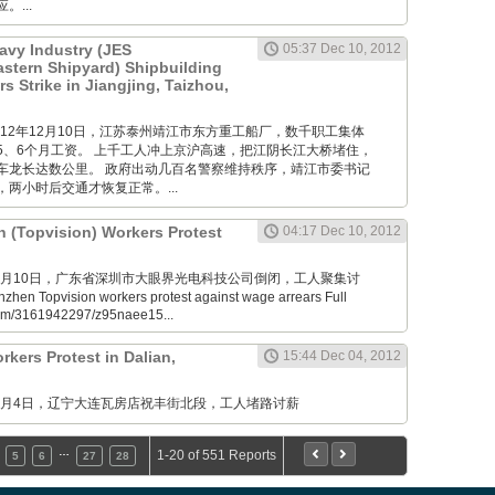
...
avy Industry (JES
05:37 Dec 10, 2012
Eastern Shipyard) Shipbuilding
 Strike in Jiangjing, Taizhou,
M: 2012年12月10日，江苏泰州靖江市东方重工船厂，数千职工集体
5、6个月工资。 上千工人冲上京沪高速，把江阴长江大桥堵住，
车龙长达数公里。 政府出动几百名警察维持秩序，靖江市委书记
两小时后交通才恢复正常。...
n (Topvision) Workers Protest
04:17 Dec 10, 2012
M: 12月10日，广东省深圳市大眼界光电科技公司倒闭，工人聚集讨
en Topvision workers protest against wage arrears Full
.com/3161942297/z95naee15...
kers Protest in Dalian,
15:44 Dec 04, 2012
M: 12月4日，辽宁大连瓦房店祝丰街北段，工人堵路讨薪
…
1-20 of 551 Reports
5
6
27
28