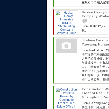
在政府门口 被人家堵在
Huakai Heavy In
Company Workers
0
From JTTP: 
权。
Jindaya Ceramic
Yueyang, Huna
From Rednet.
满厂方多年末按政策
人不予经济补偿，推
年建成投产，为市水
左右，除春节几天，
病防治法》定期检查
规划需要，该厂即将
部门已做协调，但目前
Construction Wo
Front of Real Es
Guangdong Pro
From Da Yang 
的血汗钱一筹莫展，