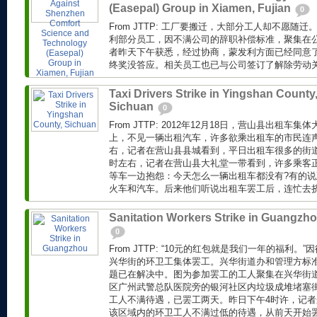
(Easepal) Group in Xiamen, Fujian
0
From JTTP: 工厂要搬迁，大部分工人却不愿随
利部分员工，因不满公司的辞职补偿标准，聚集在公
者昨天下午获悉，经过协商，蒙发利方面已经同意了工
终奖没答应。相关员工也已与公司签订了解除劳动关系
Taxi Drivers Strike in Yingshan County
Sichuan
0
From JTTP: 2012年12月18日，营山县出租
上，不见一辆出租汽车，许多欲乘出租车的市民连声抱
右，记者在营山县县城看到，平日出租车很多的街道
时左右，记者在营山县大礼堂一带看到，许多乘客
等车一边抱怨：今天怎么一辆出租车都没有?有的
火车和汽车。后来他们听说出租车罢工后，连忙去挤公
Sanitation Workers Strike in Guangzh
0
From JTTP: “10元的红包就是我们一年的福利
兴华街的环卫工集体罢工。兴华街道办和管理方标
题已在解决中。图为参加罢工的工人聚集在兴华街道
区广州武警总队医院旁的银河社区内垃圾成堆堵塞
工人不满待遇，已罢工两天。昨日下午4时许，记
该区域内的环卫工人不满过低的待遇，从前天开始