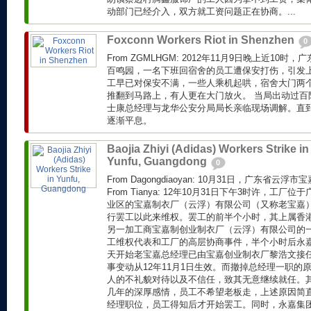
动部门已经介入，双方就工资问题正在协商。...
Foxconn Workers Riot in Shenzhen
0
From ZGMLHGM: 2012年11月9日晚上近10
百鸣园，一名下班回宿舍的员工遭保安打伤，引发上
工早已对保安不满，一些人乘机起哄，宿舍大门两
推翻到马路上，有人更在大门放火。 当局出动过百
士康总经理与龙华公安分局局长亲临现场调解。直到
逐渐平息。
Baojia Zhiyi (Adidas) Workers Strike in
Yunfu, Guangdong
0
From Dagongdiaoyan: 10月31日，广东省
From Tianya: 12年10月31日下午3时许，工
业区的宝嘉制衣厂（云浮）有限公司（又称老宝嘉
行罢工以此来维权。罢工的前半个小时，其上属香
另一加工商宝嘉制创业制衣厂（云浮）有限公司的
工维权代表和工厂的高层协商事件，半个小时后永
天开始老宝嘉总经理已由宝嘉创业制衣厂黎浩文接
事变动从12年11月1日生效。而撤掉总经理一职的
人的不礼貌对待以及不信任，致其无意继续就任。
几年的深厚感情，员工不希望老板走，上述原因简
经理职位，员工得知后才开始罢工。同时，永嘉集