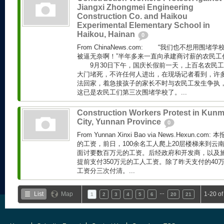
Jiangxi Zhongmei Engineering
Construction Co. and Haikou
Experimental Elementary School in
Haikou, Hainan
0
From ChinaNews.com: “我们也不想用围
被逼无奈啊！”半年多来一直向承建商讨薪的农民工
9月30日下午，国庆长假前一天，上百名农民工
大门堵死，不许任何人进出，在现场记者看到，许
法回家，着急接孩子的家长不时与农民工发生争执
这已是农民工们第三次围堵学校了。...
Construction Workers Protest in Kun
City, Yunnan Province
0
From Yunnan Xinxi Bao via News.Hexun
的工资，前日，100余名工人爬上20层楼梯来到云
面讨要数百万元的工资。后经政府和开发商，以及
提前支付350万元的工人工资。除了昨天支付的40万
工资分三次付清。...
…
List
Map
1-20 of
1
2
3
4
5
6
20
21