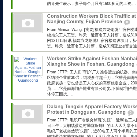
的肖先生表示，妻子每个月只有1600多元的工资。..
Construction Workers Block Trafffic at
Nanjing County, Fujian Province
0
From Minnan Wang: [摘要]福建兴龙钢缆厂
续拖欠工人工资。昨天，近百名工人讨薪，造成319
网12月13日讯 福建兴龙钢缆厂宿舍楼建设项目，
资。昨天，近百名工人讨薪，造成319国道短暂交通拥
Workers Strike Against Foshan Nanhai
Xianghe Shoe in Foshan, Guangdong
From JTTP: 工人们“守护”厂方准备运走的机器
区纳税企业前30强，纳税多年超千万；它曾是南海
政府表扬；它也曾是工人心仪的高薪稳定企业，20
员……它是南海翔合鞋业有限公司(以下简称“翔合鞋
体停工困扰。...
Dalang Tengxin Apparel Factory Work
Protest in Dongguan, Guangdong
0
From JTTP: 毛织厂老板突然玩“失踪”，近80
日上午，大朗镇蔡边村腾鑫服饰厂的工人因为拿不到
毛织厂老板突然玩“失踪”，近80名工人两个半月的
朗镇蔡边村腾鑫服饰厂的工人因为拿不到工资，集体