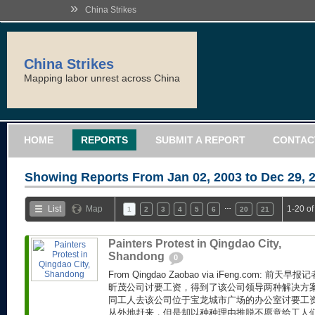
»
China Strikes
China Strikes
Mapping labor unrest across China
HOME
REPORTS
SUBMIT A REPORT
CONTAC
Showing Reports From
Jan 02, 2003 to Dec 29, 
…
List
Map
1-20 of
1
2
3
4
5
6
20
21
Painters Protest in Qingdao City,
Shandong
0
From Qingdao Zaobao via iFeng.com: 
昕茂公司讨要工资，得到了该公司领导两种解决方
同工人去该公司位于宝龙城市广场的办公室讨要工
从外地赶来，但是却以种种理由推脱不愿意给工人