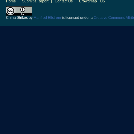
Home
Submit a Report
Contact Us
Crowdmap TOS
China Strikes
by
Manfred Elfstrom
is licensed under a
Creative Commons Attrib