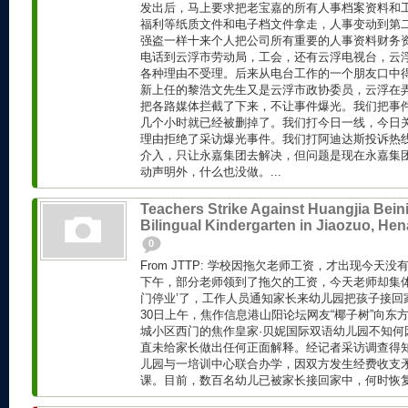
发出后，马上要求把老宝嘉的所有人事档案资料和
福利等纸质文件和电子档文件拿走，人事变动到第
强盗一样十来个人把公司所有重要的人事资料财务
电话到云浮市劳动局，工会，还有云浮电视台，云
各种理由不受理。后来从电台工作的一个朋友口中
新上任的黎浩文先生又是云浮市政协委员，云浮在
把各路媒体拦截了下来，不让事件爆光。我们把事
几个小时就已经被删掉了。我们打今日一线，今日
理由拒绝了采访爆光事件。我们打阿迪达斯投诉热
介入，只让永嘉集团去解决，但问题是现在永嘉集
动声明外，什么也没做。...
Teachers Strike Against Huangjia Bein
Bilingual Kindergarten in Jiaozuo, He
0
From JTTP: 学校因拖欠老师工资，才出现今天
下午，部分老师领到了拖欠的工资，今天老师却集体罢
门停业’了，工作人员通知家长来幼儿园把孩子接回家
30日上午，焦作信息港山阳论坛网友“椰子树”向东
城小区西门的焦作皇家·贝妮国际双语幼儿园不知何因
直未给家长做出任何正面解释。经记者采访调查得
儿园与一培训中心联合办学，因双方发生经费收支
课。目前，数百名幼儿已被家长接回家中，何时恢复上