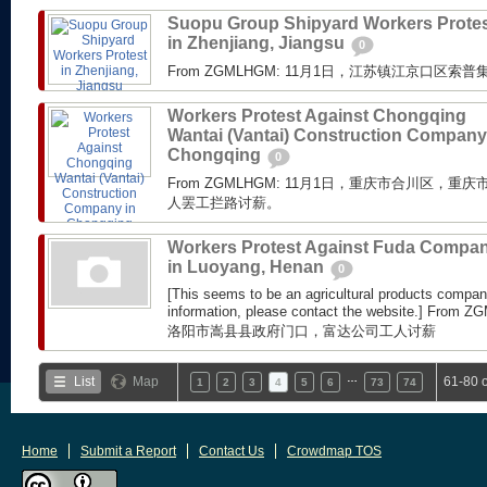
Suopu Group Shipyard Workers Prote
in Zhenjiang, Jiangsu
0
From ZGMLHGM: 11月1日，江苏镇江京口区
Workers Protest Against Chongqing
Wantai (Vantai) Construction Company
Chongqing
0
From ZGMLHGM: 11月1日，重庆市合川区，
人罢工拦路讨薪。
Workers Protest Against Fuda Compa
in Luoyang, Henan
0
[This seems to be an agricultural products compan
information, please contact the website.] 
洛阳市嵩县县政府门口，富达公司工人讨薪
…
List
Map
61-80 
1
2
3
4
5
6
73
74
Home
Submit a Report
Contact Us
Crowdmap TOS