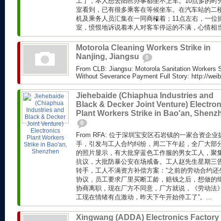
工了，本人想去阳邑办事都坐不上车。10点多的时
室看到，已有很多乘客在等候坐车。在汽车站的二
机及乘务人员汇集在一同商榷着；11点左右，一位
室，愤恨地诉说着本人对客车停运的不满，心情相当冲
Motorola Cleaning Workers Strike in
Nanjing, Jiangsu
0
From CLB: Jiangsu: Motorola Sanitation Workers S
Without Severance Payment Full Story: http://wei
Jiehebaide (Chiaphua Industries and
Black & Decker Joint Venture) Electron
Plant Workers Strike in Bao'an, Shenz
0
From RFA: 位于深圳宝安区石岩镇的一家合资
手，引发与工人合约纠纷，周二下午起，全厂大部
的照片显示，有大批穿蓝色工作服的男女工人，聚
抗议，大批防暴公安在场戒备。工人赵先生星期三
转手，工人不满资方补偿方案：“之前的劳动合约还
协议，员工要求厂里买断工龄，赔钱之后，想做的
协商离职，现在厂方不同意，厂方就说，《劳动法
工现在情绪有点激动，昨天下午开始停工了”。...
Xingwang (ADDA) Electronics Factory