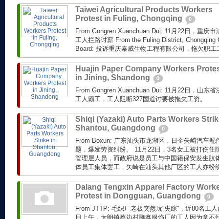
Taiwei Agricultural Products Workers
Protest in Fuling, Chongqing
0
From Gongren Xuanchuan Dui: 11月22日
工人拦路讨薪 From the Fuling District, Chongqing
Board: 投诉重庆泰威生物工程有限公司，拖欠职工工
Huajin Paper Company Workers Prote
in Jining, Shandong
0
From Gongren Xuanchuan Dui: 11月22
工人霸工，工人阻断327国道讨要被拖欠工资。
Shiqi (Yazaki) Auto Parts Workers Strik
Shantou, Guangdong
0
From Boxun: 广东汕头市龙湖区，日企矢崎汽
题，爆发劳资纠纷。 11月22日，3名女工被打伤
管理层人员，而政府说是员工与中国籍保安发生肢体
体员工集体罢工，矢崎在汕头其他厂区的工人亦纷纷加
Dalang Tengxin Apparel Factory Work
Protest in Dongguan, Guangdong
0
From JTTP: 毛织厂老板突然玩“失踪”，近80
日上午，大朗镇蔡边村腾鑫服饰厂的工人因为拿不到