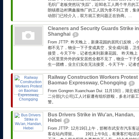
毛织厂老板突然玩“失踪”，近80名工人两个半月的
朗镇蔡边村腾鑫服饰厂的工人因为拿不到工资，集体
动部门已经介入，双方就工资问题正在协商。...
Cleaners and Security Guards Strike in
Shanghai
0
From JTTP: 昨天晚上，新康花园的居民们反映
都不见了，物业一下子变成真空，安全成问题，卫
接受，今天下午，记者也来到新康花园。 昨天晚上
小区里里外外的保安居然全都不见了，物业一下子
生一团糟，业主们实在无法接受，今天下午，记者也来
Railway Construction Workers Protest
Baomao Expressway, Chongqing
0
From Gongren Xuanchuan Dui: 11月19
二分部(六公司)工人讨薪遭有组织群殴，多名讨薪
警。
Bus Drivers Strike in Wu'an, Handan,
Hebei
0
From JTTP: 12月19日上午，邯郸市武安市汽
客在站内滞留。 19日上午9点，有乘客打电话