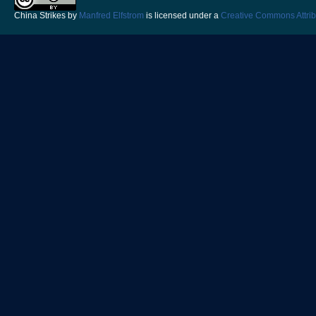
China Strikes
by
Manfred Elfstrom
is licensed under a
Creative Commons Attrib