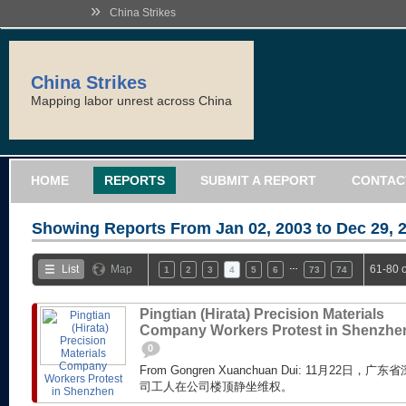
»
China Strikes
China Strikes
Mapping labor unrest across China
HOME
REPORTS
SUBMIT A REPORT
CONTAC
Showing Reports From
Jan 02, 2003 to Dec 29, 
…
List
Map
61-80 
1
2
3
4
5
6
73
74
Pingtian (Hirata) Precision Materials
Company Workers Protest in Shenzhe
0
From Gongren Xuanchuan Dui: 11月22
司工人在公司楼顶静坐维权。