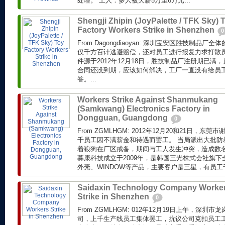
处理。 工人：多人被欠薪5万至6万元...
Shengji Zhipin (JoyPalette / TFK Sky) 
Factory Workers Strike in Shenzhen
0
From Dagongdiaoyan: 深圳宝安区胜技制品
仅千方百计逃避赔偿，还对员工进行报复力求打散员
件源于2012年12月18日，胜技制品厂注册期已满，
合同还没到期，应该如何解决，工厂一直没有给员
答。...
Workers Strike Against Shanmukang
(Samkwang) Electronics Factory in
Dongguan, Guangdong
0
From ZGMLHGM: 2012年12月20和21日，
千员工因不满薪金和待遇而罢工。 当局派出大批防
着狼狗在厂区戒备，期间与工人发生冲突，造成数名
募康科技成立于2009年，是韩国三光株式会社旗
外壳、WINDOW等产品，主要客户是三星，有员工
Saidaxin Technology Company Worke
Strike in Shenzhen
0
From ZGMLHGM: 012年12月19日上午，深
司，上千生产线员工集体罢工，抗议公司克扣员工工