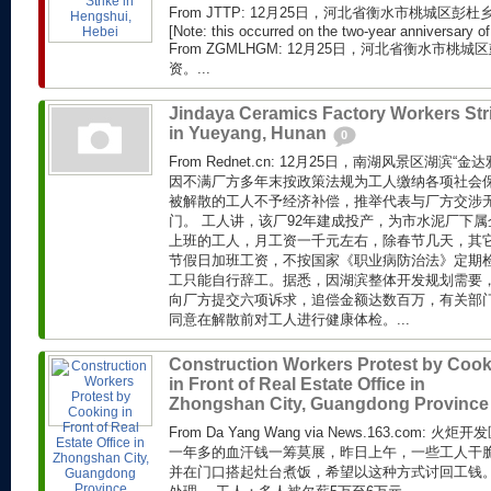
From JTTP: 12月25日，河北省衡水市桃城区
[Note: this occurred on the two-year anniversary of 
From ZGMLHGM: 12月25日，河北省衡水市
资。...
Jindaya Ceramics Factory Workers Str
in Yueyang, Hunan
0
From Rednet.cn: 12月25日，南湖风景区湖滨
因不满厂方多年末按政策法规为工人缴纳各项社会
被解散的工人不予经济补偿，推举代表与厂方交涉
门。 工人讲，该厂92年建成投产，为市水泥厂下属
上班的工人，月工资一千元左右，除春节几天，其
节假日加班工资，不按国家《职业病防治法》定期
工只能自行辞工。据悉，因湖滨整体开发规划需要
向厂方提交六项诉求，追偿金额达数百万，有关部
同意在解散前对工人进行健康体检。...
Construction Workers Protest by Coo
in Front of Real Estate Office in
Zhongshan City, Guangdong Provinc
From Da Yang Wang via News.163.com
一年多的血汗钱一筹莫展，昨日上午，一些工人干
并在门口搭起灶台煮饭，希望以这种方式讨回工钱