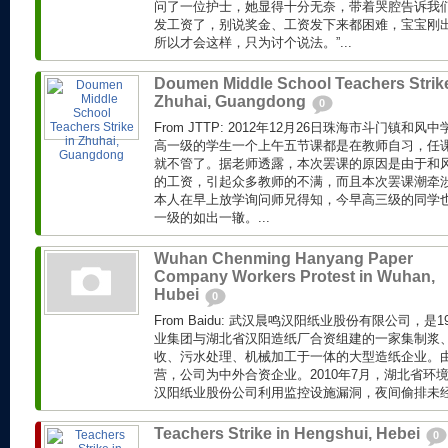
问了一位护士，她显得十分无奈，带着哭腔告诉我们
发工资了，别说奖金、工资发下来都困难，宝宝刚
所以才会这样，只为讨个说法。”...
Doumen Middle School Teachers Strike
Zhuhai, Guangdong
0
From JTTP: 2012年12月26日珠海市斗门镇
高一级的学生一个上午五节课都是在教师自习，任
就不管了。据老师透露，本次罢课的原因是由于和风
的工资，引起众多教师的不满，而且本次罢课潮牵
本人在早上放学询问师兄得知，今早高三级的同学
一级的如出一辙。...
Wuhan Chenming Hanyang Paper
Company Workers Protest in Wuhan,
Hubei
0
From Baidu: 武汉晨鸣汉阳纸业股份有限公司，是
业集团与湖北省汉阳造纸厂合资组建的一家集制浆
收、污水处理、机械加工于一体的大型造纸企业。
营，公司为中外合资企业。2010年7月，湖北省环
汉阳纸业股份公司利用监控设施漏洞，夜间偷排未经处
Teachers Strike in Hengshui, Hebei
0