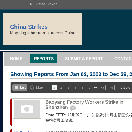
»
China Strikes
China Strikes
Mapping labor unrest across China
HOME
REPORTS
SUBMIT A REPORT
CONTAC
Showing Reports From
Jan 02, 2003 to Dec 29, 
…
List
Map
1-20 o
1
2
3
4
5
6
73
74
Baoyang Factory Workers Strike in
Shenzhen
0
From JTTP: 12月29日，广东省深圳市坪山新
被拖欠罢工堵路。