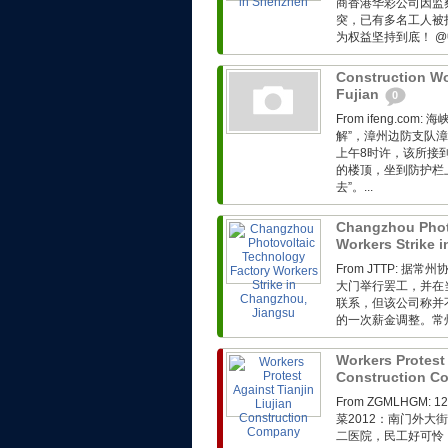
商香港华彩公司因监
突，已有多名工人被
为权益坚持到底！ @
Construction Wo
Fujian
0
From ifeng.c
解”，漳州边防支队漳
上午8时许，该所接
的楼顶，坐到防护栏
去”。...
Changzhou Phot
Workers Strike 
From JTTP:
大门举行罢工，并在
联系，但该公司称并
的一次薪金调整。常州
Workers Protest 
Construction 
From ZGMLHG
菜2012：南门外
二医院，民工好可怜