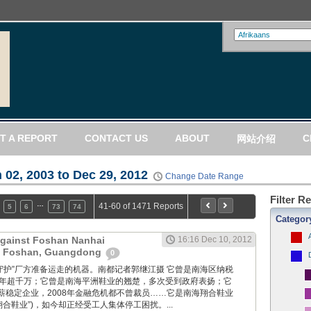
T A REPORT
CONTACT US
ABOUT
C
网站介绍
 02, 2003 to Dec 29, 2012
Change Date Range
Filter R
…
41-60 of 1471 Reports
5
6
73
74
Categor
Against Foshan Nanhai
16:16 Dec 10, 2012
n Foshan, Guangdong
0
工人们“守护”厂方准备运走的机器。南都记者郭继江摄 它曾是南海区纳税
多年超千万；它曾是南海平洲鞋业的翘楚，多次受到政府表扬；它
薪稳定企业，2008年金融危机都不曾裁员……它是南海翔合鞋业
翔合鞋业”)，如今却正经受工人集体停工困扰。...