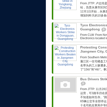
From JTTP: 
站，负责永康市区到
12月1日开始，永
增加到昨天的10多条
Tyco Electronic
Guangdong
0
From CLW: From Nov. 
Electronics located i
Protesting Cons
Jiangmen City,
From Southern Met
蓬江区一住宅楼盘工
名带头的工人惨遭多
了“15针”和“4针”
Bus Drivers Stri
0
From JTTP: 
运营，可3路车仍在
不知道如何生存。”因
65辆公交车全部停运
十名司机在寒风中等待