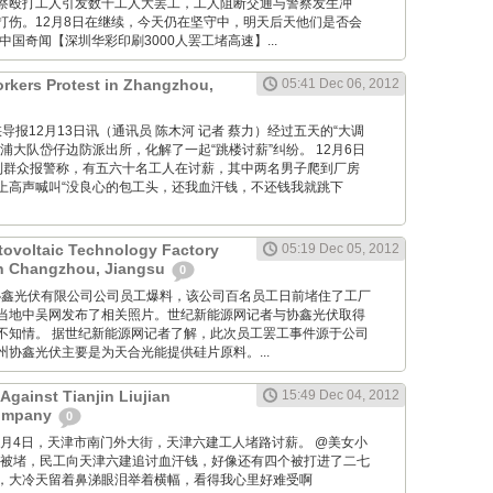
察殴打工人引发数千工人大罢工，工人阻断交通与警察发生冲
打伤。12月8日在继续，今天仍在坚守中，明天后天他们是否会
中国奇闻【深圳华彩印刷3000人罢工堵高速】...
rkers Protest in Zhangzhou,
05:41 Dec 06, 2012
om: 海峡导报12月13日讯（通讯员 陈木河 记者 蔡力）经过五天的“大调
浦大队岱仔边防派出所，化解了一起“跳楼讨薪”纠纷。 12月6日
到群众报警称，有五六十名工人在讨薪，其中两名男子爬到厂房
上高声喊叫“没良心的包工头，还我血汗钱，不还钱我就跳下
ovoltaic Technology Factory
05:19 Dec 05, 2012
in Changzhou, Jiangsu
0
 据常州协鑫光伏有限公司公司员工爆料，该公司百名员工日前堵住了工厂
当地中吴网发布了相关照片。世纪新能源网记者与协鑫光伏取得
不知情。 据世纪新能源网记者了解，此次员工罢工事件源于公司
协鑫光伏主要是为天合光能提供硅片原料。...
Against Tianjin Liujian
15:49 Dec 04, 2012
Company
0
M: 12月4日，天津市南门外大街，天津六建工人堵路讨薪。 @美女小
大街被堵，民工向天津六建追讨血汗钱，好像还有四个被打进了二七
，大冷天留着鼻涕眼泪举着横幅，看得我心里好难受啊