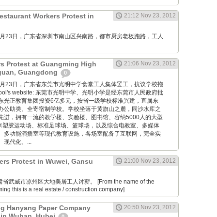
estaurant Workers Protest in
21:12 Nov 23, 2012
M: 11月23日，广东省深圳市南山区兴南路，都市厨房老板跑路，工人
rs Protest at Guangming High
21:06 Nov 23, 2012
gguan, Guangdong
0
M: 11月23日，广东省东莞市光明中学食堂工人集体罢工，抗议学校拖
school's website: 东莞市光明中学、光明小学是经东莞市人民政府批
东光正教育集团投资6亿多元，按省一级学校标准兴建，直属东
办公助类、全寄宿制学校。学校坐落于黄旗山之麓，同沙水库之
先进，拥有一流的教学楼、实验楼、图书馆、容纳5000人的大型
0米塑胶运动场、标准足球场、篮球场，以及综合电教室、多媒体
、多功能演播室等现代教育设施，各场室配备了互联网，完全实
现代化。...
ers Protest in Wuwei, Gansu
21:00 Nov 23, 2012
肃省武威市凉州区大地美居工人讨薪。 [From the name of the
ng this is a real estate / construction company]
g Hanyang Paper Company
20:50 Nov 23, 2012
 in Wuhan, Hubei
0