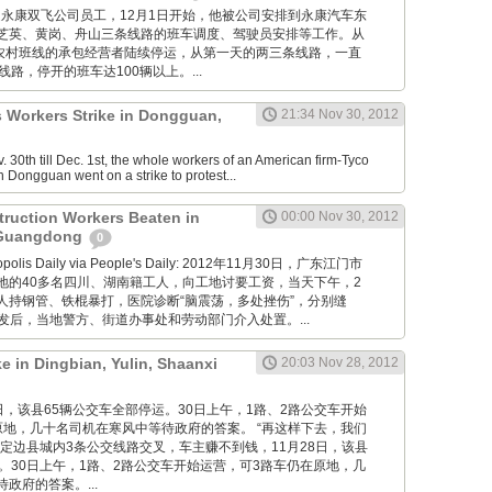
卢志培是永康双飞公司员工，12月1日开始，他被公司安排到永康汽车东
芝英、黄岗、舟山三条线路的班车调度、驾驶员安排等工作。从
康农村班线的承包经营者陆续停运，从第一天的两三条线路，一直
线路，停开的班车达100辆以上。...
s Workers Strike in Dongguan,
21:34 Nov 30, 2012
30th till Dec. 1st, the whole workers of an American firm-Tyco
n Dongguan went on a strike to protest...
truction Workers Beaten in
00:00 Nov 30, 2012
 Guangdong
0
ropolis Daily via People's Daily: 2012年11月30日，广东江门市
地的40多名四川、湖南籍工人，向工地讨要工资，当天下午，2
人持钢管、铁棍暴打，医院诊断“脑震荡，多处挫伤”，分别缝
。事发后，当地警方、街道办事处和劳动部门介入处置。...
ke in Dingbian, Yulin, Shaanxi
20:03 Nov 28, 2012
11月28日，该县65辆公交车全部停运。30日上午，1路、2路公交车开始
原地，几十名司机在寒风中等待政府的答案。 “再这样下去，我们
定边县城内3条公交线路交叉，车主赚不到钱，11月28日，该县
。30日上午，1路、2路公交车开始运营，可3路车仍在原地，几
政府的答案。...