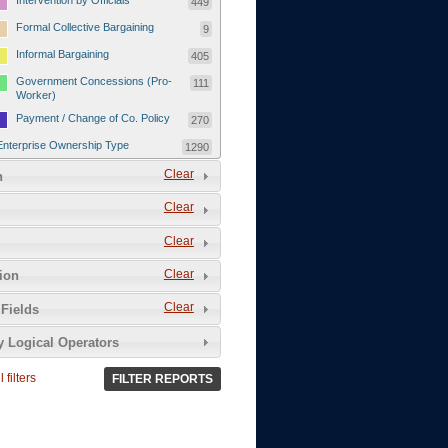
Intervention by Officials
449
Formal Collective Bargaining
9
Informal Bargaining
405
Government Concessions (Pro-
111
Worker)
Payment / Change of Co. Policy
270
Enterprise Ownership Type
1290
SOEs / Collectives / Public
Clear
372
n
Sector
Clear
Domestic Private
551
Foreign or Joint-Venture Private
328
Clear
Self-Employed
39
Clear
tion
Grievances and Demands
2133
Clear
Fields
Food
13
y Logical Operators
Higher Wages
256
Wage Arrears / Downward
669
 filters
FILTER REPORTS
Wage Adjustments / Raised
Rental Fees
Injuries / Illnesses / Deaths /
38
Safety