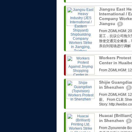
Jiangsu East He
International / 
Company Workers
Jiangsu
0
From ZGMLHG
罢工，抗议公司拖欠
致使交通完全瘫痪，
亲自到现场进行调解，
Workers Protest
Center in Huaib
From ZGMLHG
Shijie Guangdia
in Shenzhen
0
From ZGMLHG
薪。 From CLB: Shenzh
Story: http://weibo
Huacai (Brilliant
in Shenzhen
0
From Ziyoure