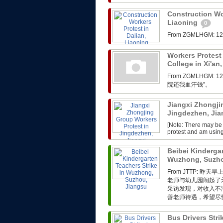
Construction Wor
Liaoning
0
From ZGMLHG
Workers Protest 
College in Xi'an
From ZGMLHG
院还我血汗钱”。
Jiangxi Zhongji
Jingdezhen, Ji
[Note: There may be 
protest and am usin
Beibei Kindergar
Wuzhong, Suzho
From JTTP:
老师与幼儿园闹起了
采访发现，对收入不
善老师待遇，希望尽快
Bus Drivers Str