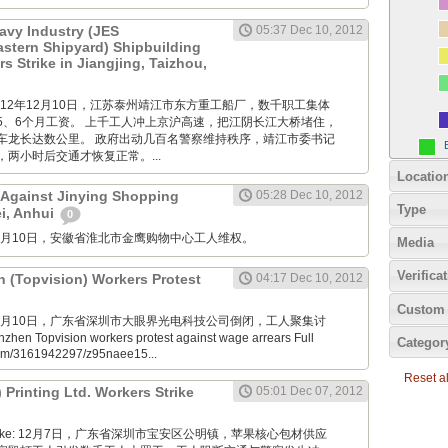
avy Industry (JES
05:37 Dec 10, 2012
Eastern Shipyard) Shipbuilding
 Strike in Jiangjing, Taizhou,
M: 2012年12月10日，江苏泰州靖江市东方重工船厂，数千职工集体
5、6个月工资。 上千工人冲上京沪高速，把江阴长江大桥堵住，
车龙长达数公里。 政府出动几百名警察维持秩序，靖江市委书记
两小时后交通才恢复正常。...
Locatio
 Against Jinying Shopping
05:28 Dec 10, 2012
Type
ei, Anhui
0
M: 12月10日，安徽省淮北市金鹰购物中心工人维权。
Media
Verifica
n (Topvision) Workers Protest
04:17 Dec 10, 2012
Custom 
M: 12月10日，广东省深圳市大眼界光电科技公司倒闭，工人聚集讨
en Topvision workers protest against wage arrears Full
Categor
.com/3161942297/z95naee15...
Reset all
) Printing Ltd. Workers Strike
05:01 Dec 07, 2012
nde Boke: 12月7日，广东省深圳市宝安区公明镇，苹果核心包材供应