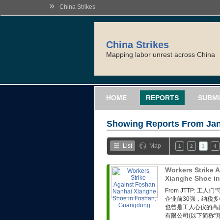
»
China Strikes
China Strikes
Mapping labor unrest across China
HOME
REPORTS
SUBMI
Showing Reports From
Jan
List
Map
1
2
3
4
Workers Strike 
Xianghe Shoe i
From JTTP: 
企业前30强，纳税
也曾是工人心仪的高
有限公司(以下简称“