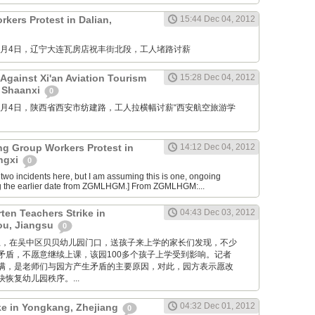
kers Protest in Dalian,
15:44 Dec 04, 2012
M: 12月4日，辽宁大连瓦房店祝丰街北段，工人堵路讨薪
Against Xi'an Aviation Tourism
15:28 Dec 04, 2012
, Shaanxi
0
M: 12月4日，陕西省西安市纺建路，工人拉横幅讨薪“西安航空旅游学
ng Group Workers Protest in
14:12 Dec 04, 2012
angxi
0
two incidents here, but I am assuming this is one, ongoing
g the earlier date from ZGMLHGM.] From ZGMLHGM:...
ten Teachers Strike in
04:43 Dec 03, 2012
u, Jiangsu
0
 昨天早上，在吴中区贝贝幼儿园门口，送孩子来上学的家长们发现，不少
矛盾，不愿意继续上课，该园100多个孩子上学受到影响。记者
满，是老师们与园方产生矛盾的主要原因，对此，园方表示愿改
恢复幼儿园秩序。...
04:32 Dec 01, 2012
ike in Yongkang, Zhejiang
0