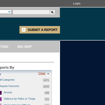
Login
SUBMIT A REPORT
ITING
BIG MAP
eports By
Clear
y
All Categories
1471
Dispute Outcome
1643
Arrests
188
Violence by Police or Thugs
211