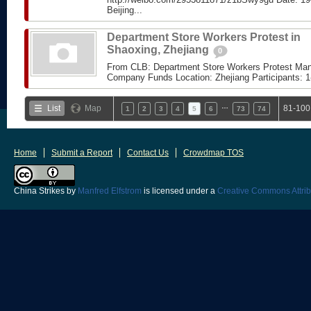
Beijing...
Department Store Workers Protest in
Shaoxing, Zhejiang
0
From CLB: Department Store Workers Protest Ma
Company Funds Location: Zhejiang Participants: 1
…
List
Map
81-100
1
2
3
4
5
6
73
74
Home
Submit a Report
Contact Us
Crowdmap TOS
China Strikes
by
Manfred Elfstrom
is licensed under a
Creative Commons Attrib