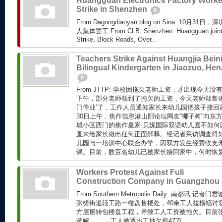
Huangguan Electronics Factory Worke
Strike in Shenzhen
0
From Dagongdiaoyan blog on Sina: 10
人集体罢工 From CLB: Shenzhen: Huangguan joint E
Strike, Block Roads, Over...
Teachers Strike Against Huangjia Bein
Bilingual Kindergarten in Jiaozuo, He
0
From JTTP: 学校因拖欠老师工资，才出现今天
下午，部分老师领到了拖欠的工资，今天老师却集体罢
门停业’了，工作人员通知家长来幼儿园把孩子接回家
30日上午，焦作信息港山阳论坛网友“椰子树”向东
城小区西门的焦作皇家·贝妮国际双语幼儿园不知何因
直未给家长做出任何正面解释。经记者采访调查得
儿园与一培训中心联合办学，因双方发生经费收支
课。目前，数百名幼儿已被家长接回家中，何时恢复上
Workers Protest Against Fuli
Construction Company in Guangzhou
From Southern Metropolis Daily: 南都讯
张槎街道轻工路一楼盘售楼处，40余工人拉横幅讨
方层层转包楼盘工程，导致工人工资被拖欠。目前
调解。 工人被逐出工地欠薪47万...