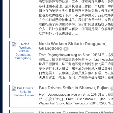
电话到云浮市劳动局，工会，还有云浮电视台，云
各种理由不受理。后来从电台工作的一个朋友口中
新上任的黎浩文先生又是云浮市政协委员，云浮在
把各路媒体拦截了下来，不让事件爆光。我们把事
几个小时就已经被删掉了。我们打今日一线，今日
理由拒绝了采访爆光事件。我们打阿迪达斯投诉热
介入，只让永嘉集团去解决，但问题是现在永嘉集
动声明外，什么也没做。...
Nokia Workers Strike in Dongguan,
Guangdong
0
From Dagongdiaoyan blog on Sina: 10
员罢工，抗议管理层政策不完善 From Lianhezaobao vi
世界日报报道，珠三角地区劳资纠纷引发的罢工浪
基亚进行全球大裁员，东莞成为中国地区裁员最多
日发起罢工，以静坐抗议裁员及补偿不合理。另云
天发起罢工，佛山、深圳、广州昨亦爆发堵路讨薪事件
Bus Drivers Strike in Shaowu, Fujian
From Dagongdiaoyan blog on Sina: 10
权，抗议工资过低 From CLB: Shaowu, Fujian: Bus Wo
Wages Full Story: http://weibo.com/2048729607/z