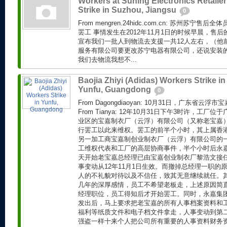
Workers at Suning Electronics Retailer
Strike in Suzhou, Jiangsu
0
From mengren.24hidc.com.cn: 苏州苏宁
罢工 事情发生在2012年11月1日的时候早晨，售后
宣布我们一批人到物流去支援一共12人左右，（他
服务有限公司要更改苏宁电器有限公司，还说安装
我们去物流我想不...
Baojia Zhiyi (Adidas) Workers Strike in
Yunfu, Guangdong
0
From Dagongdiaoyan: 10月31日，广东省
From Tianya: 12年10月31日下午3时许，工
业区的宝嘉制衣厂（云浮）有限公司（又称老宝嘉
行罢工以此来维权。罢工的前半个小时，其上属香
另一加工商宝嘉制创业制衣厂（云浮）有限公司的
工维权代表和工厂的高层协商事件，半个小时后永
天开始老宝嘉总经理已由宝嘉创业制衣厂黎浩文接
事变动从12年11月1日生效。而撤掉总经理一职的
人的不礼貌对待以及不信任，致其无意继续就任。
几年的深厚感情，员工不希望老板走，上述原因简
经理职位，员工得知后才开始罢工。同时，永嘉集
发出后，马上要求把老宝嘉的所有人事档案资料和
福利等纸质文件和电子档文件拿走，人事变动到第
强盗一样十来个人把公司所有重要的人事资料财务