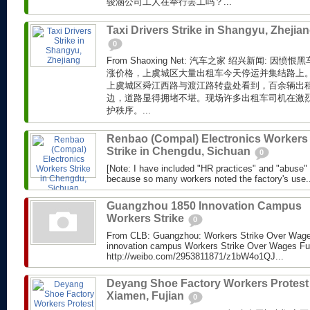
骏涵公司工人在举行罢工吗？...
Taxi Drivers Strike in Shangyu, Zhejia
0
From Shaoxing Net: 汽车之家 绍兴新闻: 
涨价格，上虞城区大量出租车今天停运并集结路上。
上虞城区舜江西路与渡江路转盘处看到，百余辆出
边，道路显得拥堵不堪。现场许多出租车司机在激
护秩序。...
Renbao (Compal) Electronics Workers
Strike in Chengdu, Sichuan
0
[Note: I have included "HR practices" and "abuse"
because so many workers noted the factory's use..
Guangzhou 1850 Innovation Campus
Workers Strike
0
From CLB: Guangzhou: Workers Strike Over Wag
innovation campus Workers Strike Over Wages Ful
http://weibo.com/2953811871/z1bW4o1QJ...
Deyang Shoe Factory Workers Protest 
Xiamen, Fujian
0