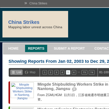
»
China Strikes
China Strikes
Mapping labor unrest across China
HOME
REPORTS
SUBMIT A REPORT
CONTAC
Showing Reports From
Jan 02, 2003 to Dec 29, 
…
List
Map
81-100
1
2
3
4
5
6
73
74
Mingde Shipbuilding Workers Strike in
Nantong, Jiangsu
0
From ZGMLHGM: 11月1日，江苏省南通市明
资。