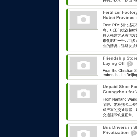
得初步效果，鞍山钢铁
Fertilizer Facto
Hubei Province
From RFA: 
息。职工们抗议超时
持人韩东方从香港发来的
市化肥厂一千八百多
业的情况，逃避发放遣
Friendship Stor
Laying Off
0
From the Christian S
entrenched in Beijing
Unpaid Shoe Fac
Guangzhou for
From Nanfang
某鞋厂老板拖欠工资
成严重的交通堵塞。
交通随即恢复正常。 
Bus Drivers in S
Privatization
0