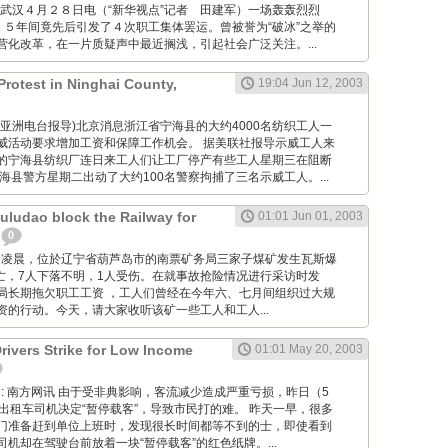
: 新华网武汉４月２８日电（“新华视点”记者 田建军）一场轰轰烈烈
，５年间竟先后引发了４次职工集体罢运。曾被誉为“破冰”之举的
营化改革，在一片质疑声中最近搁浅，引起社会广泛关注。...
Protest in Ninghai County,
19:04 Jun 12, 2003
 (据自由亚洲电台报导)北京消息浙江省宁海县的大约4000名纺织工人一
威活动要求增加工资和保障工作机会。 据美联社报导示威工人来
的宁海县纺织厂连日来工人们让工厂停产有些工人星期三在阻断
海县警方星期二出动了大约100名警察拘捕了三名示威工人。...
uludao block the Railway for
01:01 Jun 01, 2003
0
10月30日凌晨，位於辽宁省葫芦岛市的南票矿务局三家子煤矿发生瓦斯爆
死亡，7人下落不明，1人受伤。在就事故抢险情况进行采访时发
局长期拖欠职工工资 ，工人们曾经在今年六、七月间组织过大规
资的行动。今天，请大家收听该矿一些工人和工人...
rivers Strike for Low Income
01:01 May 20, 2003
g Wang: 南方网讯 由于受非典影响，客流减少造成严重亏损，昨日（5
出租车司机决定“暂停载客”，导致市民打的难。 昨天一早，很多
门准备赶到单位上班时，发现很长时间都等不到的士，即使看到
机却在驾驶台前放着一块“暂停载客”的红色纸牌。...