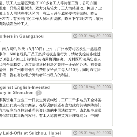
乱。该工人生活区聚集了100多名工人等待领工资，公司方面
困难，只能分批付清。双方分歧较大，工人情绪激动。押运了12
被上百人围堵在生活区内，有工人甚至威胁要把车掀翻。昨日
30分左右，有关部门的工作人员出面调解。昨日下午1时左右，该公
陆续发放给工人。...
rkers in Guangzhou
09:01 Aug 30, 2003
 Wang: 南方网讯 昨天（8月30日）上午，广州市芳村区发生一起规模
事件，600名玩具厂员工怒斥老板走佬行为，情绪失控徒步经过
劝说登上4辆巴士前往市劳动局协调解决。 芳村区司法局负责人
己的合法权益，通过法律途径解决才是惟一正确的办法。有关部
垫钱，按广州市最低生活费用发给员工每人510元，同时通过法
段，旨在有效维护劳动者和出租方的利益。...
Against English-Invested
20:18 Aug 20, 2003
tory in Shenzhen
0
: 深圳一家英资电子企业二十日发生劳资纠纷，工厂二千多名员工全体罢
推选出代表与资方商谈。在场调解的还有当地政府劳动保障部门
方老板竟当众撕毁处理劳资纠纷的中国法律文本。该老板事后虽
将保留对其追诉的权利。有工人称曾被英方经理辱骂为「中国/
y Laid-Offs at Suizhou, Hubei
08:01 Aug 20, 2003