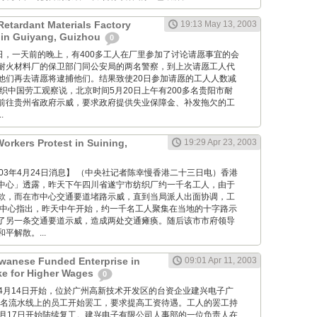
etardant Materials Factory
19:13 May 13, 2003
 in Guiyang, Guizhou
0
 5月19日，一天前的晚上，有400多工人在厂里参加了讨论请愿事宜的会
耐火材料厂的保卫部门同公安局的两名警察，到上次请愿工人代
他们再去请愿将逮捕他们。结果致使20日参加请愿的工人人数减
织中国劳工观察说，北京时间5月20日上午有200多名贵阳市耐
前往贵州省政府示威，要求政府提供失业保障金、补发拖欠的工
.
Workers Protest in Suining,
19:29 Apr 23, 2003
 博讯2003年4月24日消息】 （中央社记者陈幸慢香港二十三日电）香港
中心」透露，昨天下午四川省遂宁市纺织厂约一千名工人，由于
款，而在市中心交通要道堵路示威，直到当局派人出面协调，工
息中心指出，昨天中午开始，约一千名工人聚集在当地的十字路示
了另一条交通要道示威，造成两处交通瘫痪。随后该市市府领导
平解散。...
iwanese Funded Enterprise in
09:01 Apr 11, 2003
ke for Higher Wages
0
从星期一4月14日开始，位於广州高新技术开发区的台资企业建兴电子广
00名流水线上的员工开始罢工，要求提高工资待遇。工人的罢工持
4月17日开始陆续复工。建兴电子有限公司人事部的一位负责人在