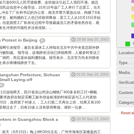
龄只发600元人民币遣散费。这些做法引起工人强烈不满。据总
权民运信息中心报导说，10月10号该厂工人举行了总罢工，当天
工人冲击了厂长和书记的办公室，南充市警方紧急出动，拘捕了8名
平息，被拘捕的工人也已经获得释放，罢工工人从10月15日开始
，但是国营工厂私有化过程中导致裁减员工的矛盾依然存在，观
生冲突的可能性并没有排除。...
19:56 Sep 25, 2003
 Protest in Beijing
0
: 香港明报网引述报导，逾百名退休工人持续在北京中共中央党总部外静
Locatio
利被削减。 报导说，这项静坐活动已持续两周，人最多时曾达三
厂倒闭，而且退休福利遭削减。报导表示，北京官方尚未对静坐
Type
士表示将继续静坐下去。
Media
Liangshan Prefecture, Sichuan
01:01 Sep 20, 2003
Small Laying-off
Verifica
0
月20和21日连续两天，四川省凉山州凉山钢铁厂400多名职工打>横幅、
Custom 
，要求政府在制定买断工龄补偿金标准的时候应该与工人代表协
Categor
0日，政府抓了40多人 ，工人们第二天再次上街，结果又有100
期过去了，仍有10多人没有获得释放。请听一位参...
Reset all
rkers in Guangzhou Block a
20:30 Sep 15, 2003
 Wang: 前天（9月15日）晚上8时30分左右，广州市海珠区某楼盘的工