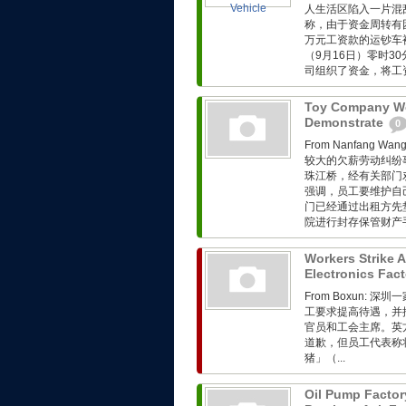
人生活区陷入一片混
称，由于资金周转有
万元工资款的运钞车
（9月16日）零时
司组织了资金，将工资
Toy Company Wo
Demonstrate
0
From Nanfang
较大的欠薪劳动纠纷
珠江桥，经有关部门
强调，员工要维护自
门已经通过出租方先
院进行封存保管财产手
Workers Strike 
Electronics Fac
From Boxun
工要求提高待遇，并
官员和工会主席。英
道歉，但员工代表称
猪」（...
Oil Pump Factor