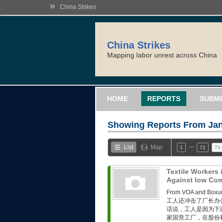
»
China Strikes
China Strikes
Mapping labor unrest across China
HOME
REPORTS
SUBMI
Showing Reports From
Jan
…
List
Map
1
72
73
Textile Workers
Against low Com
From VOA and
工人还冲击了厂长办
话说，工人是因为下
家国营工厂，在股份私