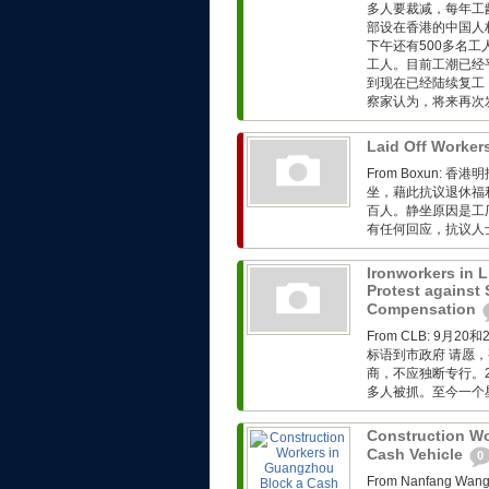
多人要裁减，每年工
部设在香港的中国人
下午还有500多名
工人。目前工潮已经
到现在已经陆续复工
察家认为，将来再次发
Laid Off Workers
From Boxun
坐，藉此抗议退休福
百人。静坐原因是工
有任何回应，抗议人
Ironworkers in 
Protest against 
Compensation
From CLB: 9
标语到市政府 请愿
商，不应独断专行。2
多人被抓。至今一个星
Construction Wo
Cash Vehicle
0
From Nanfang