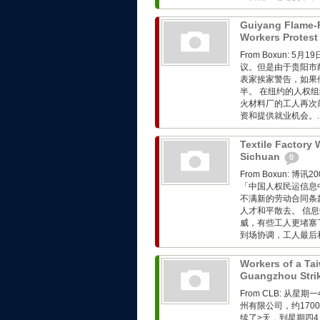
Guiyang Flame-R
Workers Protest
From Boxun:
议。但是由于贵阳市
表家挨家警告，如果
半。 在纽约的人权组
火材料厂的工人再次
资和提供就业机会。..
Textile Factory 
Sichuan
0
From Boxun:
「中国人权民运信息
不满新的劳动合同条
人才和平散去。 信
威，有些工人更堵塞
到场协调，工人最后和
Workers of a Ta
Guangzhou Stri
From CLB: 
州有限公司，约17
续了>天，到星期四