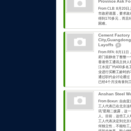
Province Ask F
From CLB: 8
市政府请愿，要求政
得到170多元，而
困难。
Cement Factory
City,Guangdong 
Layoffs
0
From RFA: 8
府门前静坐了整整一
香港劳工通讯主持人韩东
江水泥厂约400多
业进行买断工龄时的
通过职代会讨论通过
已经4个月没有拿到工资
Anshan Steel Wo
From Boxun:
工人代表已在北京连
讯"星期二披露，这
人。目前，这些工人
工人代表决定到北京
何独立性，不能给工