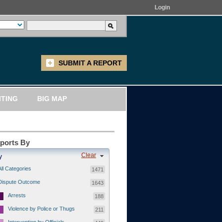
Login
SUBMIT A REPORT
ITING
BIG MAP
eports By
Clear
y
All Categories
1471
Dispute Outcome
1643
Arrests
188
Violence by Police or Thugs
211