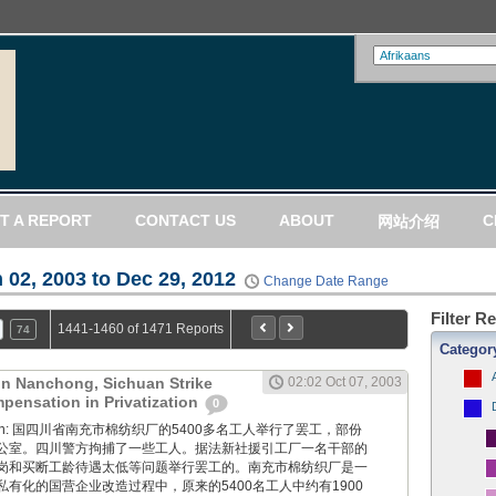
T A REPORT
CONTACT US
ABOUT
C
网站介绍
 02, 2003 to Dec 29, 2012
Change Date Range
Filter R
1441-1460 of 1471 Reports
74
Categor
 in Nanchong, Sichuan Strike
02:02 Oct 07, 2003
pensation in Privatization
0
 Boxun: 国四川省南充市棉纺织厂的5400多名工人举行了罢工，部份
公室。四川警方拘捕了一些工人。据法新社援引工厂一名干部的
岗和买断工龄待遇太低等问题举行罢工的。南充市棉纺织厂是一
有化的国营企业改造过程中，原来的5400名工人中约有1900