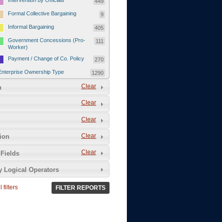
Intervention by Officials
449
Formal Collective Bargaining
9
Informal Bargaining
405
Government Concessions (Pro-
111
Worker)
Payment / Change of Co. Policy
270
Enterprise Ownership Type
1290
SOEs / Collectives / Public
Clear
372
n
Sector
Clear
Domestic Private
551
Foreign or Joint-Venture Private
328
Clear
Self-Employed
39
Clear
tion
Grievances and Demands
2133
Clear
Fields
Food
13
y Logical Operators
Higher Wages
256
Wage Arrears / Downward
669
 filters
FILTER REPORTS
Wage Adjustments / Raised
Rental Fees
Injuries / Illnesses / Deaths /
38
Safety