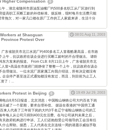
or Higher Compensation
0
月20日上午，湖北省随州市原油泵油嘴厂约500多名职工从厂区游行到
府提高职工买断工龄的补偿标准。据反映，现时每月生活费只能
且经常拖欠，对一家几口都在原厂工作的工人家庭来讲，生活十分
 Workers at Shaoguan
08:01 Aug 11, 2003
Province Protest Over
月11日，广东省韶关市北江水泥厂约400多名工人冒着酷暑高温，在市政
个上午，抗议政府在该企业进行买断工龄时的不合理做法。 请听
方发来的报道。 From CLB: 8月11日上午，广东省韶关市北
名工人冒>高温在市政府门前静坐了整整一个上午，抗议政府在该企
不合理做法。一位水泥厂原家属工向我介绍说，所有决定都没有
，企业停产甚至连正式通知都没有发过，而且，到目前为止工人
了：...
19:49 Jul 29, 2003
rkers Protest in Beijing
0
 自由亚洲电台8月5日报道，北京消息：中国鞍山钢铁公司大约百名下岗
续示威了一个星期，要求合理补偿。 据设在香港的"中国劳工通
一百来人代表了三年前下岗的大约3千名辽宁省鞍山钢铁公司的工
每年每人从公司只得到400元生活费。在与公司谈判未果之后，
有关政府机构进行申诉。工人们还抱怨受公司领导的工会没有任
人什么帮助。据悉，工人代表在北京连续一周的请愿示威似乎取