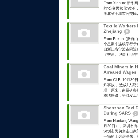
From Xinhua
的“公交民营化”改革
湖北省十堰市公交民
Textile Workers 
Zhejiang
0
From Boxun:
个星期来连续举行示
自浙江省宁波市附近
了交通。 法新社说宁
Coal Miners in H
Arreared Wages
From CLB: 
炸事故， 造成1人
现，原来，南票矿务
模堵铁路，争取发工
Shenzhen Taxi D
During SARS
0
From Nanfan
月20日），深圳市有
深圳市民匆匆走出家
一辆的士远远驶来，司