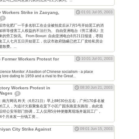
公司已经同意派代表到北京与工人谈判。...
ry Workers Strike in Zaoyang,
01:01 Jul 05, 2003
0
湖北省枣阳市化肥厂一千多名职工在企业被拍卖后从7月5号开始罢工的消
加班等侵害工人权益的不法行为。 自由亚洲电台《劳工通讯》主
劳工快讯。 From Boxun: 自由亚洲电台8月21日报道，枣阳
名工人七月五日开始罢工，抗议市政府隐瞒已把工厂卖给私营企
散费。...
e Former Workers Protest for
10:01 Jul 01, 2003
cience Monitor: A bastion of Chinese socialism - a place
 lore dating to 1959 and a rival to the Great...
tory Workers Protest in
08:30 Jun 21, 2003
 Wages
0
 Wang: 南方网讯 昨天（6月21日）早上8时30分左右，广州170多名被
的工人，为追讨欠薪聚集在棠下小区广园东路棠东路段，由此造
后经公安等部门协调，工人仅用5分钟便撤离现场并返回工厂，
4个月未发一分钱工资...
hiyan City Strike Against
09:01 Jun 15, 2003