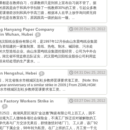
课都是在教师自习，任课教师只是到班上宣布自习就不管了。据
的原因是由于和风中学扣除了一线教师30%的工资，引起众多教
罢课潮牵涉到和风中学高三级，根据本人在早上放学询问师兄得
也是在教室自习，原因跟高一级的如出一辙。...
g Hanyang Paper Company
06:20 Dec 25, 2012
 in Wuhan, Hubei
0
 武汉晨鸣汉阳纸业股份有限公司，是1997年12月份由山东晨鸣纸业集团
合资组建的一家集制浆、造纸、热电、制水、碱回收、污水处
的大型造纸企业。由山东晨鸣纸业集团控股经营，公司为中外合
7月，湖北省环境监察总队证实，武汉晨鸣汉阳纸业股份公司利用监
未经处理的生产废水。...
04:31 Dec 25, 2012
 in Hengshui, Hebei
0
2月25日，河北省衡水市桃城区彭杜乡教师罢课要求涨工资。 [Note: this
year anniversary of a similar strike in 2009.] From ZGMLHGM:
衡水市桃城区彭杜乡教师罢课要求涨工资。...
s Factory Workers Strike in
03:27 Dec 25, 2012
n
0
cn: 12月25日，南湖风景区湖滨“金达雅”陶瓷有限公司上百工人，因不
法规为工人缴纳各项社会保险金，不满工厂拆迁后对被解散的工
举代表与厂方交涉无果后，群情激愤封堵厂门。 工人讲，该厂92
泥厂下属企业，98年转为私营。在厂上班的工人，月工资一千元