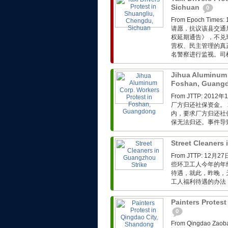
Sichuan
0
From Epoch T
请愿，抗议该县交通
权延期通告》，不兑
营权、民主管理的真
名警察进行监视。司
Jihua Aluminum 
Foshan, Guang
From JTTP: 
厂方归还社保资金。 
内，要求厂方归还社
保无法归还。事件导
Street Cleaners
From JTTP: 
些环卫工人今年的年
待遇，就此，昨晚，
工人福利待遇的办法，
Painters Protes
0
From Qingdao 