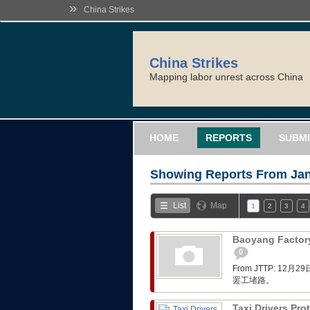
»
China Strikes
China Strikes
Mapping labor unrest across China
HOME
REPORTS
SUBMI
Showing Reports From
Jan
List
Map
1
2
3
4
Baoyang Factory
0
From JTTP: 
罢工堵路。
Taxi Drivers Pro