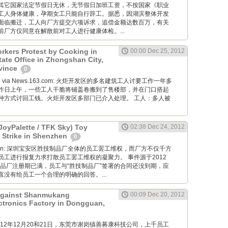
其它国家法定节假日无休，无节假日加班工资，不按国家《职业
工人身体健康，孕期女工只能自行辞工。据悉，因湖滨整体开发
面临搬迁，工人向厂方提交六项诉求，追偿金额达数百万，有关
厂方仅同意在解散前对工人进行健康体检。...
rkers Protest by Cooking in
00:00 Dec 25, 2012
tate Office in Zhongshan City,
vince
0
Wang via News.163.com: 火炬开发区的多名建筑工人讨要工作一年多
昨日上午，一些工人干脆将铺盖卷搬到了售楼部，并在门口搭起
种方式讨回工钱。火炬开发区多部门已介入处理。 工人：多人被
JoyPalette / TFK Sky) Toy
02:38 Dec 24, 2012
 Strike in Shenzhen
0
diaoyan: 深圳宝安区胜技制品厂全体的员工罢工维权，而厂方不仅千方
员工进行报复力求打散员工罢工维权的凝聚力。 事件源于2012
制品厂注册期已满，员工与“胜技制品厂”签署的合同还没到期，应
没有给员工一个合理的明确的回答。...
 Against Shanmukang
00:09 Dec 20, 2012
tronics Factory in Dongguan,
M: 2012年12月20和21日，东莞市谢岗镇善募康科技公司，上千员工