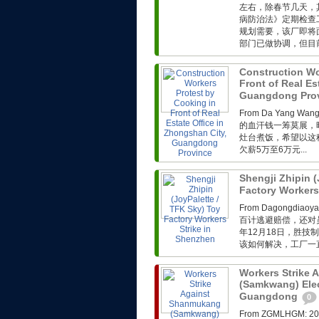
左右，除春节几天，
病防治法》定期检查
规划需要，该厂即将
部门已做协调，但目前
Construction Wo
Front of Real Es
Guangdong Pro
From Da Yang 
的血汗钱一筹莫展，
灶台煮饭，希望以这
欠薪5万至6万元...
Shengji Zhipin (
Factory Workers
From Dagong
百计逃避赔偿，还对
年12月18日，胜技
该如何解决，工厂一直
Workers Strike
(Samkwang) Elec
Guangdong
0
From ZGMLHG