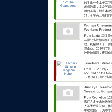
的学生一个上午五节
老师透露，本次罢课
师的不满，而且本次
知，今早高三级的同学
Wuhan Chenmin
Workers Protest
From Baidu:
与湖北省汉阳造纸厂
理、机械加工于一体
资企业。2010年
控设施漏洞，夜间偷排
Teachers Strike
From JTTP: 1
occurred on the two-
12月25日，河北省
Jindaya Ceramic
Yueyang, Huna
From Rednet.
满厂方多年末按政策
人不予经济补偿，推
年建成投产，为市水