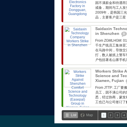
因不满薪金和待遇而
戒备，期间与工人发
2009年，是韩国三
品，主要客户是三星
Saidaxin Techn
in Shenzhen
0
From ZGMLHG
千生产线员工集体罢
在马路中间，导致交
打，数人被抓上警车
户包括著名山寨手机厂基
Workers Strike 
Science and Tec
Xiamen, Fujian
From JTTP:
员工，因不满公司的
悉，经过协商，蒙发利
工也已与公司签订了解
List
Map
1
2
3
4