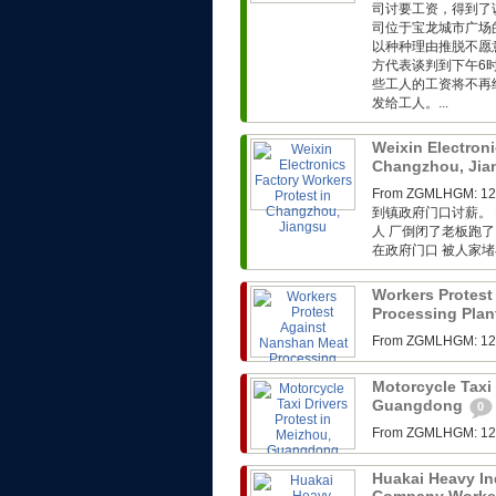
司讨要工资，得到了
司位于宝龙城市广场
以种种理由推脱不愿
方代表谈判到下午6
些工人的工资将不再
发给工人。...
Weixin Electroni
Changzhou, Ji
From ZGMLHG
到镇政府门口讨薪。 F
人 厂倒闭了老板跑了
在政府门口 被人家堵在
Workers Protest
Processing Plan
From ZGMLHG
Motorcycle Taxi 
Guangdong
0
From ZGMLHG
Huakai Heavy In