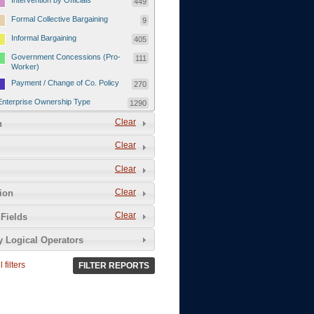
Intervention by Officials
449
Formal Collective Bargaining
9
Informal Bargaining
405
Government Concessions (Pro-
111
Worker)
Payment / Change of Co. Policy
270
Enterprise Ownership Type
1290
SOEs / Collectives / Public
Clear
372
n
Sector
Clear
Domestic Private
551
Foreign or Joint-Venture Private
328
Clear
Self-Employed
39
Clear
tion
Grievances and Demands
2133
Clear
Fields
Food
13
y Logical Operators
Higher Wages
256
Wage Arrears / Downward
669
 filters
FILTER REPORTS
Wage Adjustments / Raised
Rental Fees
Injuries / Illnesses / Deaths /
38
Safety