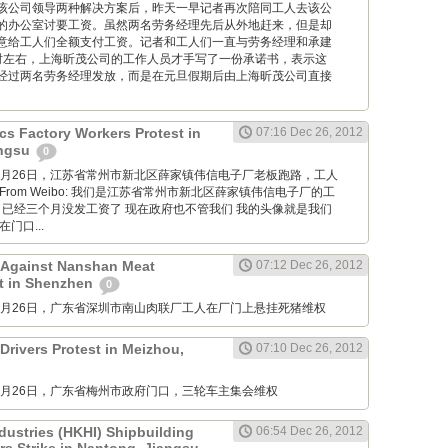
该公司领导两种解决方案后，昨天一早记者再次陪同工人去该公
的办公室讨要工资。虽然两名劳务经理先后从外地赶来，但是却
意给工人们全额支付工资。记者和工人们一直与劳务经理和承建
时左右，上海昕茂公司的工作人员才手写了一份承诺书，表示这
经过两名劳务经理发放，而是在元旦假期后由上海昕茂公司直接
cs Factory Workers Protest in
07:16 Dec 26, 2012
angsu
0
M: 12月26日，江苏省常州市新北区薛家镇伟信电子厂老板跑路，工人
rom Weibo: 我们是江苏省常州市新北区薛家镇伟信电子厂的工
 已经三个月没发工资了 现在政府也不管我们 我的头像就是我们
门口...
 Against Nanshan Meat
07:12 Dec 26, 2012
t in Shenzhen
0
M: 12月26日，广东省深圳市南山肉联厂工人在厂门上悬挂死猪维权
Drivers Protest in Meizhou,
07:10 Dec 26, 2012
M: 12月26日，广东省梅州市政府门口，三轮车主集会维权
dustries (HKHI) Shipbuilding
06:54 Dec 26, 2012