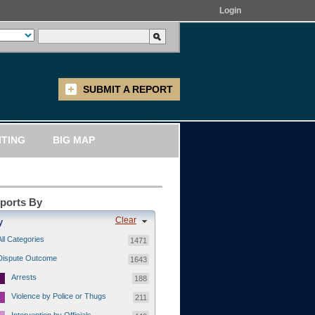
Login
SUBMIT A REPORT
ITING
BIG MAP
eports By
Clear
y
All Categories
1471
Dispute Outcome
1643
Arrests
188
Violence by Police or Thugs
211