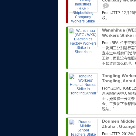
Company Workers
0
From JTTP: 
权。
Wanshihua (WEC 
Workers Strike 
From RFA: 
一及周三分别进行罢
宣布过年后卖厂的消
工龄，而且没有按照
不知道该怎么处理。现
Tongling Workers
Tongling, Anhu
From ZGMLHG
总医院的医护人员堵
士，她显得十分无奈
金、工资发下来都困
说法。”...
Doumen Middle S
Zhuhai, Guang
From JTTP: 