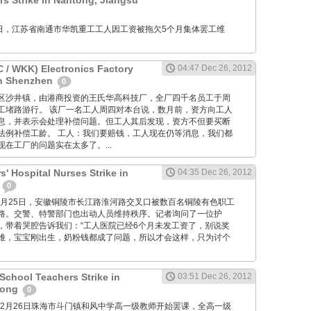
 Strike in Nantong, Jiangsu
12月26日，江苏省南通市华凯重工工人因工资被拖欠5个月集体罢工维
/ WKK) Electronics Factory
04:47 Dec 26, 2012
in Shenzhen
0
位于宝安区沙井镇，由港商投资的王氏华高科技厂，全厂四千名员工于周
工堵路游行。 该厂一名工人周四对本台说，数月前，资方向工人
息，并表示会处理补偿问题。但工人其后发现，资方不但要买断
法例补偿工龄。 工人：我们要赔钱，工人现在仍等消息，我们都
在工厂的问题实在太多了。...
' Hospital Nurses Strike in
04:35 Dec 26, 2012
i
0
M: 12月25日，安徽铜陵市长江路淮河路交叉口被数百名铜陵有色职工
路。交警、特警部门也出动人员维持秩序。记者询问了一位护
，带着哭腔告诉我们：“工人医院已经6个月未发工资了，别说奖
难，宝宝刚出生，奶粉钱都成了问题，所以才会这样，只为讨个
chool Teachers Strike in
03:51 Dec 26, 2012
dong
0
2012年12月26日珠海市斗门镇和风中学高一级教师开始罢课，全高一级