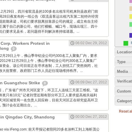
imes: 12月29日，四川省双流县的100多名出租车司机来到县政府门前
局28日夜发布的一纸公告《双流县客运出租汽车第二轮特许经营
现前期承诺，司机们要求脱离挂靠原公司的规定，成立有自主经
正属于自己的新公司。他们打横幅、喊口号，现场出现三、四十
机们要求见县长，若问题得不到解决将持续请愿。...
Corp. Workers Protest in
06:02 Dec 29, 2012
dong
0
Locatio
2012年12月29日上午，佛山季华铝业公司约300名工人聚集厂内，要求
2012年12月29日上午，佛山季华铝业公司约300名工人聚集厂
Type
保资金。该公司目前正在寻求改制，工人担忧工厂突然倒闭，社
致大批警察、政府部门工作人员赶往现场维持秩序。...
Media
Verifica
06:09 Dec 27, 2012
 in Guangzhou Strike
0
12月27日，广东省广州市天河区棠下，环卫工人连续三天罢工维权。“这
Custom 
终奖只有10元” 记者刘雪近期有部分环卫工人要求提高相关福利
天河区城管局一名负责人回应称，目前天河区正在研究提高环卫
Categor
预计会在近期出台。...
Reset all
t in Qingdao City, Shandong
00:00 Dec 27, 2012
Zaobao via iFeng.com: 前天早报记者陪同20多名涂料工到上海昕茂公