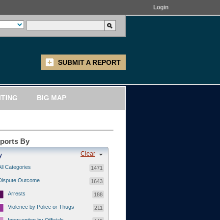
Login
SUBMIT A REPORT
ITING
BIG MAP
eports By
Clear
y
All Categories
1471
Dispute Outcome
1643
Arrests
188
Violence by Police or Thugs
211