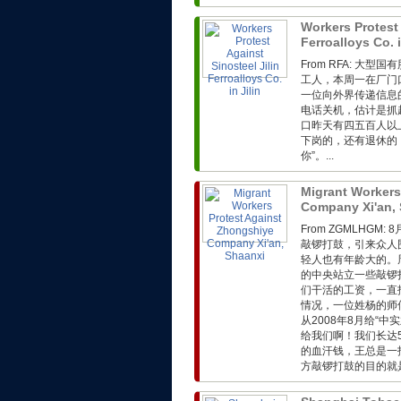
Workers Protest 
Ferroalloys Co. i
From RFA: 
工人，本周一在厂门
一位向外界传递信息
电话关机，估计是抓
口昨天有四五百人以
下岗的，还有退休的
你”。...
Migrant Workers
Company Xi'an,
From ZGMLHG
敲锣打鼓，引来众人
轻人也有年龄大的。
的中央站立一些敲锣
们干活的工资，一直
情况，一位姓杨的师
从2008年8月给“
给我们啊！我们长达
的血汗钱，王总是一
方敲锣打鼓的目的就