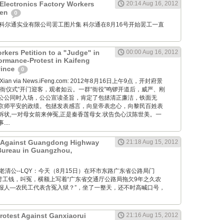
 Electronics Factory Workers
20:14 Aug 16, 2012
hen
0
e: 深圳科尔通实业有限公司罢工图片集 科尔通在8月16号开始罢工一直
kers Petition to a "Judge" in
00:00 Aug 16, 2012
formance-Protest in Kaifeng
vince
0
ai Xian via News.iFeng.com: 2012年8月16日上午9点，开封府景
衙仪式”开门迎客，观者如云。一群“衙役”鸣锣开道后，威严、刚
公公同时入场，公公宣读圣旨，肯定了包拯清正廉洁，铁面无
京师平安的政绩。包拯发表感言，向皇帝表忠心，向黎民百姓表
诉状,一对母女前来伸冤,正是秦香莲母女.状告负心汉陈世美。一
...
t Against Guangdong Highway
21:18 Aug 15, 2012
Bureau in Guangzhou,
M: @老清公--LQY：今天（8月15日）在环市东路广东省公路局门
工讨工钱，叫冤，横额上写着“广东省交通厅公路局拖欠9年之久农
报人—农民工代表含冤入狱？”，坐了一整天，还不时高喊口号，
rotest Against Ganxiaorui
21:16 Aug 15, 2012