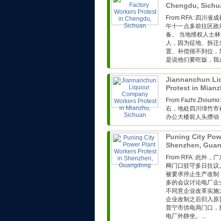
Chengdu, Sich
From RFA: 
午十一点多前往区政
备。 当地维权人士
人，因为征地、拆迁
置、补偿很不到位，
是说他们要吃饭，我走
Jiannanchun Li
Protest in Mian
From Fazhi Z
右，地处四川绵竹市春
办公大楼前人头攒动，
Puning City Pow
Shenzhen, Gua
From RFA: 
网门口驻守多日抗议。
被要求停止生产改制
多的会议讨论电厂企
不同意企业改革实施
企业改制之后归入原
普宁市供电局门口，
电厂外静坐。...