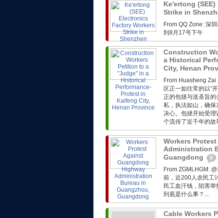
Ke'ertong (SEE)
Strike in Shenz
From QQ Zon
到8月17号下午
Construction Wor
a Historical Per
City, Henan Pro
From Huasheng Z
区正一如往常的以“开
正的包拯与送圣旨的
私，执法如山，确保
决心。包拯开始受理
个流传了近千年的故事.
Workers Protes
Administration 
Guangdong
0
From ZGMLHG
前，近200人农民
民工血汗钱，陷害举
到底是什么事？...
Cable Workers P