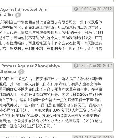
Against Sinosteel Jilin
19:00 Aug 20, 2012
n Jilin
0
大型国有股份制企业中钢集团吉林铁合金股份有限公司的一批下岗及退休
口拉横幅抗议，正在北京上访的该厂职工徐凤茹周二告诉本台，
的工人代表，请愿后与外界失去联系：“给我的一个手机号，我打
起来了，因为他们不可能放过这个人，因为我听我妹妹说，厂门
上，有拉横幅的，而且现场还有十多个公安在拍照，昨天那些有
，六十多岁的，在职的不敢，在职的去了，那还了得，还不收拾
 Protest Against Zhongshiye
18:52 Aug 20, 2012
 Shaanxi
0
M: 8月20日上午10点左右，西安雁塔路，一群农民工在秋林公司附近
围观。其中有一帮人身披（白衣）穿“孝服”，有男人也有女有年
周围的群众还以为在此出了人命，死者的家属在闹事咧。在马路
打鼓的人手，他们身披着白布的标语。内容大概是2008年8月他
拖欠了5年。笔者上前问一位年龄大一点的师傅了解一下事情的
傅向我诉说了一些内情：“我们是临潼区南屯村的民工。我姓杨！
中实业公司”打工干活，一直拖欠我们30多名干活人的工资，迄今没
5年的时间要我们的工资，向该公司的负责人王总多次催要我们
拖再拖。今天是实在没有办法的办法才在这里堵路，我们在这地
是骚一骚拖欠我们血汗钱的公司。”