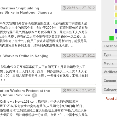
dustries Shipbuilding
20:56 Aug 27, 2012
 Strike in Nantong, Jiangsu
GM: 近年来大陆出口外贸惨淡连累造船企业，江苏省南通市明德重工是
程修造为主业的民营企业，创办于2004年，辉煌时期曾经拥有员
今也因为行业不景气而连续四个月发不出工资。最近有些工人八月份
0余块生活费，也有的工人至今没有得到四五月份的一点工资。上
季风华为了振士气，向员工发表讲话说困难是暂时的，前景是美
周内发完四月份的工资，结果到头来没有兑现承诺。...
Locatio
Type
o. Workers Strike in Nanjing,
19:56 Aug 27, 2012
Media
p.com: 智达电气公司互感器车间工人正在闹罢工！是因为领导克扣工
着想，反而算计工人的工资，想尽一切办法减少工人工资！工人们
Verifica
到21：00，星期六星期天照常上班，一天都没有休息，工资才拿到
！...
Custom 
Categor
ction Workers Protest at the
00:00 Aug 27, 2012
l, Anhui Province
0
Reset all
aily Online via News.163.com: 原标题：中铁六局独家回应本
民工”不实 双方发生冲突均有受伤 人民网北京9月8日电 近日，
路(安徽段)打工的普通民工在天涯论坛上发帖称“中铁六局组织暴
传大量图片，图片所示现场十分血腥。今天上午，中国中铁六局集