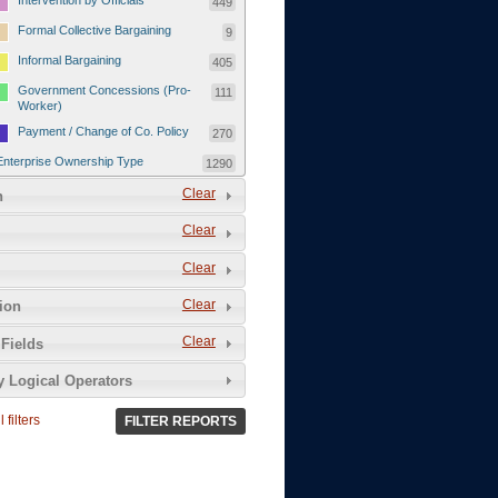
Intervention by Officials
449
Formal Collective Bargaining
9
Informal Bargaining
405
Government Concessions (Pro-
111
Worker)
Payment / Change of Co. Policy
270
Enterprise Ownership Type
1290
SOEs / Collectives / Public
Clear
372
n
Sector
Clear
Domestic Private
551
Foreign or Joint-Venture Private
328
Clear
Self-Employed
39
Clear
tion
Grievances and Demands
2133
Clear
Fields
Food
13
y Logical Operators
Higher Wages
256
Wage Arrears / Downward
669
 filters
FILTER REPORTS
Wage Adjustments / Raised
Rental Fees
Injuries / Illnesses / Deaths /
38
Safety