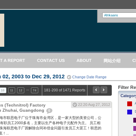
T A REPORT
CONTACT US
ABOUT
C
网站介绍
 02, 2003 to Dec 29, 2012
Change Date Range
Filter R
…
181-200 of 1471 Reports
10
11
12
74
Categor
cs (Technitrol) Factory
22:20 Aug 27, 2012
 in Zhuhai, Guangdong
0
GM: 珠海市联思电子厂位于珠海市金湾区，是一家大型的美资公司，公
现有职员工2000多名，主要以生产各种电子元配件为主。 员工相
0：珠海联思电子厂因解除合同补偿金问题引发员工大罢工！联思的
...