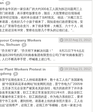
uan
0
四川省成都市金牛区的一家仪表厂的大约300名工人因为拆迁问题周三上
府门前请愿，表示要吃饭要生存，随后，大批警察赶往现场戒
林龙华经过现场，他对本台描述了当时情况。 他说：“大概三百工
来请愿，也有好几个小孩子都来了，我知道他们政府要征地，安
加上厂里领导也在贪污，来了很多警察，大概五、六十个人，就
之前还没有冲突，警察在拉那几个带头的让他们走。”...
quour Company Workers
19:22 Aug 21, 2012
zhu, Sichuan
0
houmo: “乔天明下课”、“乔天明下来解决问题！” 8月21日下午4点左
溢街289号的四川剑南春集团有限责任公司(下称“剑南春集团”)
人们不断高举手臂，呼喊着上述口号。...
er Plant Workers Protest in
19:19 Aug 21, 2012
ngdong
0
此外，广东普宁近期也发生工人持续请愿事件，数十名工人在广东国家电
据“中国茉莉花革命网站”转发网民消息，普宁市电力厂2005年
，五百多万元企业资产被莫名其妙冻结，地方的政府开了许许多
业改革实施方案，职工工资正常发放至2011年4月，因企业职工
方案被停发工资至今。职工困惑的是，作为电力系统职工，要求
普宁市工业局，遭到拒绝。请愿者上传的多张照片显示，工人在
拉起“还我尊严，还我工资，还我工作”等横幅，也有一家老少在