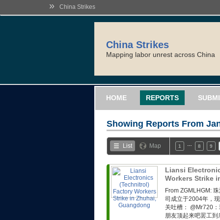
»
China Strikes
China Strikes
Mapping labor unrest across China
HOME
REPORTS
SUBMI
Showing Reports From
Jan
…
List
Map
1
8
9
Liansi Electroni
Workers Strike
From ZGMLH
司成立于2004年，
关吐槽： @Mr72
朋友顶起来吧罢工到底！