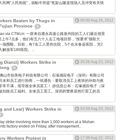
人民网“人民热线”，就帖中所提“笔架山隧道现场人员冲突有关情
rkers Beaten by Thugs in
00:00 Aug 26, 2012
Fujian Province
0
ushi Bao via CTW.cn: 一群来自莆永高速公路泉州段的工人们最近很受
日上午7点多，他们有五六十人去工地项目部，“按要求”领取欠
一场围殴。目前，有7名工人受伤住院，5个在永春县医院，另2
放军180医院。...
 Dianzi) Workers Strike in
20:26 Aug 23, 2012
dong
0
GM: @佛山市创美电子科技有限公司：石塜感应电子（深圳）有限公司
司未和员工进行协商，一纸通告：要取消员工上夜班的补助与夜
非常不满，现导致全体员罢工！ @信息公布：石塚感应电子（深
板扣除员工福利。全体员工罢工。深圳的警察居然打罢工的员
 and Lear) Workers Strike in
03:59 Aug 23, 2012
0
ay strike involving more than 1,000 workers at a Wuhan
ts factory ended on Friday, after management...
ory Workers Protest in
17:39 Aug 22, 2012