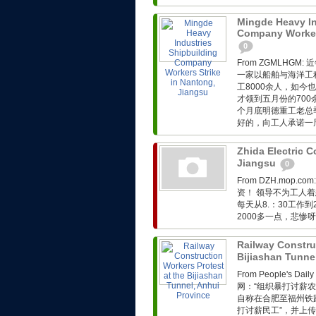
Mingde Heavy In
Company Workers
0
From ZGMLH
一家以船舶与海洋工
工8000余人，如
才领到五月份的70
个月底明德重工老总
好的，向工人承诺一
Zhida Electric C
Jiangsu
0
From DZH.mo
资！ 领导不为工人
每天从8.：30工作
2000多一点，悲惨呀！
Railway Constru
Bijiashan Tunne
From People's D
网：“组织暴打讨薪农
自称在合肥至福州铁
打讨薪民工”，并上