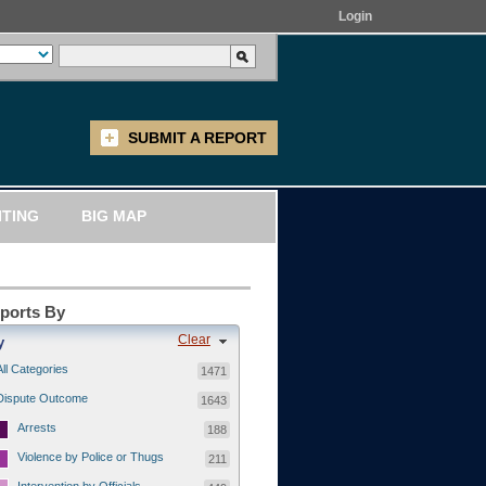
Login
SUBMIT A REPORT
ITING
BIG MAP
eports By
Clear
y
All Categories
1471
Dispute Outcome
1643
Arrests
188
Violence by Police or Thugs
211