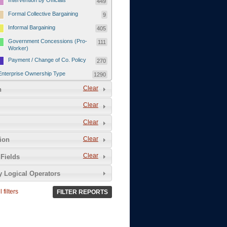
Intervention by Officials
449
Formal Collective Bargaining
9
Informal Bargaining
405
Government Concessions (Pro-
111
Worker)
Payment / Change of Co. Policy
270
Enterprise Ownership Type
1290
SOEs / Collectives / Public
Clear
372
n
Sector
Clear
Domestic Private
551
Foreign or Joint-Venture Private
328
Clear
Self-Employed
39
Clear
tion
Grievances and Demands
2133
Clear
Fields
Food
13
y Logical Operators
Higher Wages
256
Wage Arrears / Downward
669
 filters
FILTER REPORTS
Wage Adjustments / Raised
Rental Fees
Injuries / Illnesses / Deaths /
38
Safety