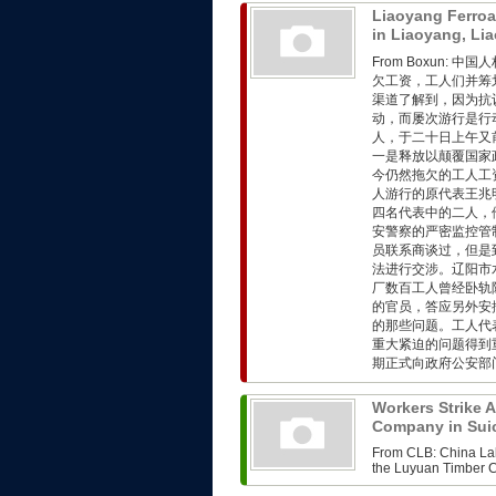
Liaoyang Ferroa
in Liaoyang, Li
From Boxun:
欠工资，工人们并筹
渠道了解到，因为抗
动，而屡次游行是行
人，于二十日上午又
一是释放以颠覆国家
今仍然拖欠的工人工
人游行的原代表王兆
四名代表中的二人，
安警察的严密监控管
员联系商谈过，但是
法进行交涉。辽阳市
厂数百工人曾经卧轨
的官员，答应另外安
的那些问题。工人代
重大紧迫的问题得到
期正式向政府公安部门
Workers Strike 
Company in Sui
From CLB: China Lab
the Luyuan Timber C