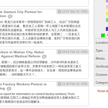
at Jiamusi City Protest for
10:01 Mar 10, 2003
tion
0
ntonese): 黑龙江佳木斯市一所国营纺织厂的岗工人，抗议厂方拒绝提
二再度游行示威。 数百名工人星期一早上堵塞了佳木斯通往北京
绝调高失业援助金。市政府官员其后派人与工人代表见面会谈。
官员没有答应他们有关离职补偿的要求。在星期二，一百多名工
下再次游行示威。工人还扬言会继续示威，直到厂方答应他们的
Locatio
准与市政府官员举行另一轮谈判。...
Type
rkers in Wuhan City, Hubei
09:01 Feb 24, 2003
t Against Medical Reform
0
Media
月24日，星期一，武汉钢铁集团公司经理楼前，大约有300多名退休工
武 钢集团的医疗改革计划，并要求与在职职工一样应该享受工龄工
Verifica
者在电话里表示，这一事件反响很大： 目击者：我觉得这事情反响
Custom 
称韩）：当时规模大不大？...
Categor
 Factory Workers Protest in
21:40 Feb 20, 2003
ning
0
Reset all
 report for information on cement factory workers]. From
权20日新闻稿:辽阳工人领袖赴市府交涉释放姚福信等人及解决拖欠工
大规模游行促使这些问题解决。...