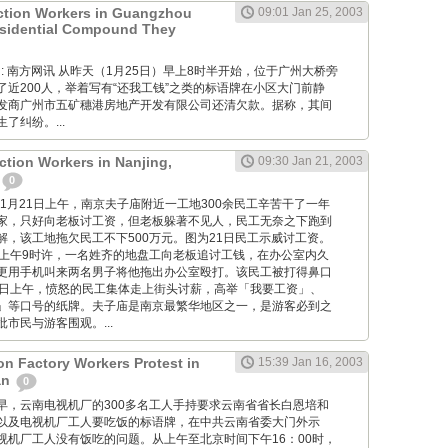
ction Workers in Guangzhou
09:01 Jan 25, 2003
esidential Compound They
 Wang: 南方网讯 从昨天（1月25日）早上8时半开始，位于广州大桥旁
了近200人，举着写有“还我工钱”之类的标语牌在小区大门前静
发商广州市五矿穗港房地产开发有限公司还清欠款。据称，其间
了纠纷。...
ction Workers in Nanjing,
09:30 Jan 21, 2003
0
 2003年1月21日上午，南京夫子庙附近一工地300余民工辛苦干了一年
家，只好向老板讨工资，但老板躲著不见人，民工无奈之下跑到
解，该工地拖欠民工不下500万元。图为21日民工示威讨工资。
日上午9时许，一名姓齐的地盘工向老板追讨工钱，在办公室内久
更用手机叫来两名男子将他拖出办公室殴打。该民工被打得鼻口
1日上午，愤怒的民工集体走上街头讨薪，高举「我要工资」、
」等口号的纸牌。夫子庙是南京最繁华地区之一，是游客必到之
市民与游客围观。...
on Factory Workers Protest in
15:39 Jan 16, 2003
an
0
 今天一早，云南电视机厂的300多名工人手持要求云南省省长白恩培和
以及电视机厂工人要吃饭的标语牌，在中共云南省委大门外示
视机厂工人没有饭吃的问题。从上午至北京时间下午16：00时，