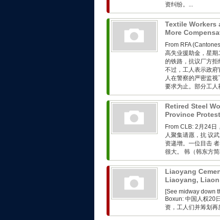
资纠纷。...
Textile Workers 
More Compensa
From RFA (Ca
高失业援助金，星期
的铁路，抗议厂方拒
不过，工人表示政府
人在警察的严密监视
要求为止。部分工人获
Retired Steel Wo
Province Protes
From CLB: 2
人聚集请愿，抗 议
资递增。一位目击 
很大。 韩（韩东方简
Liaoyang Cement
Liaoyang, Liao
[See midway down the
Boxun: 中国人
资，工人们并筹划再度