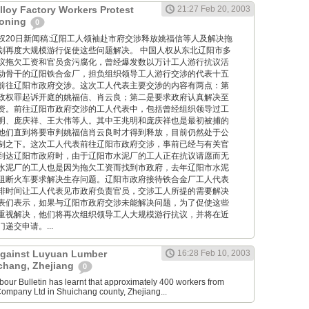
lloy Factory Workers Protest
21:27 Feb 20, 2003
aoning
0
 中国人权20日新闻稿:辽阳工人领袖赴市府交涉释放姚福信等人及解决拖
划再度大规模游行促使这些问题解决。 中国人权从东北辽阳市多
议拖欠工资和官员贪污腐化，曾经爆发数以万计工人游行抗议活
动骨干的辽阳铁合金厂，担负组织领导工人游行交涉的代表十五
前往辽阳市政府交涉。这次工人代表主要交涉的内容有两点：第
政权罪起诉开庭的姚福信、肖云良；第二是要求政府认真解决至
资。前往辽阳市政府交涉的工人代表中，包括曾经组织领导过工
明、庞庆祥、王大伟等人。其中王兆明和庞庆祥也是最初被捕的
他们直到将要审判姚福信肖云良时才得到释放，目前仍然处于公
制之下。这次工人代表前往辽阳市政府交涉，事前已经与有关官
到达辽阳市政府时，由于辽阳市水泥厂的工人正在抗议请愿而无
水泥厂的工人也是因为拖欠工资而找到市政府，去年辽阳市水泥
阻断火车要求解决生存问题。辽阳市政府接待铁合金厂工人代表
排时间让工人代表见市政府负责官员，交涉工人所提的需要解决
表们表示，如果与辽阳市政府交涉未能解决问题，为了促使这些
重视解决，他们将再次组织领导工人大规模游行抗议，并将在近
递交申请。...
Against Luyuan Lumber
16:28 Feb 10, 2003
chang, Zhejiang
0
our Bulletin has learnt that approximately 400 workers from
ompany Ltd in Shuichang county, Zhejiang...