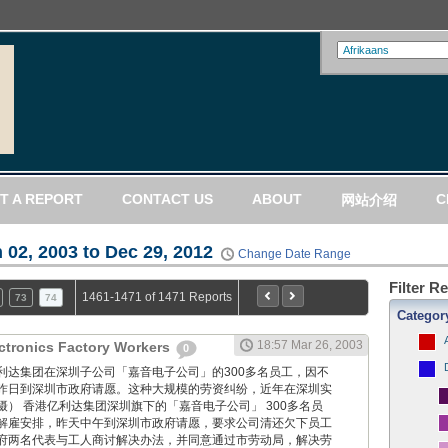
T A REPORT
CONTACT US
ABOUT
C
网站介绍
 02, 2003 to Dec 29, 2012
Change Date Range
Filter R
1461-1471 of 1471 Reports
73
74
Categor
18:57 Mar 26, 2003
lectronics Factory Workers
0
 香港亿利达集团在深圳子公司「嘉音电子公司」的300多名员工，因不
昨日到深圳市政府请愿。这种大规模的劳资纠纷，近年在深圳实
） 香港亿利达集团深圳旗下的「嘉音电子公司」 300多名员
解雇安排，昨天中午到深圳市政府请愿，要求公司清还欠下员工
府两名代表与工人商讨解决办法，并同意通过市劳动局，解决劳