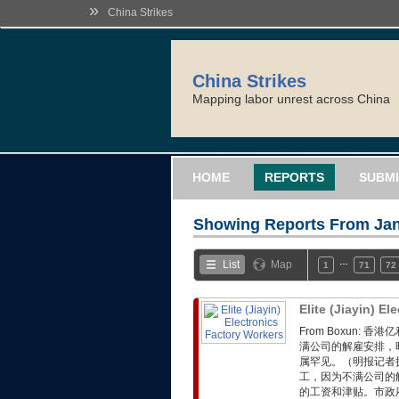
»
China Strikes
China Strikes
Mapping labor unrest across China
HOME
REPORTS
SUBMI
Showing Reports From
Jan
…
List
Map
1
71
72
Elite (Jiayin) E
From Boxun:
满公司的解雇安排，
属罕见。（明报记者摄
工，因为不满公司的
的工资和津贴。市政