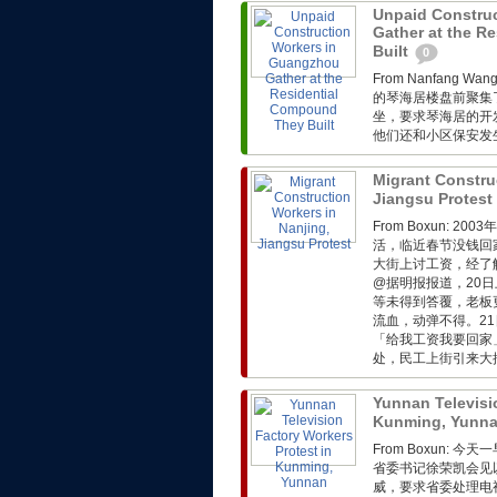
Unpaid Constru
Gather at the R
Built
0
From Nanfang
的琴海居楼盘前聚集
坐，要求琴海居的开
他们还和小区保安发生
Migrant Constru
Jiangsu Protest
From Boxun:
活，临近春节没钱回
大街上讨工资，经了
@据明报报道，20
等未得到答覆，老板
流血，动弹不得。2
「给我工资我要回家
处，民工上街引来大批
Yunnan Televisi
Kunming, Yunn
From Boxun:
省委书记徐荣凯会见
威，要求省委处理电