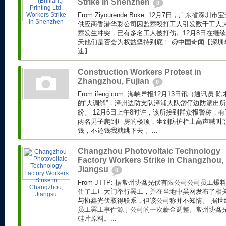
Strike in Shenzhen
0
From Ziyourende Boke: 12月7日，广东
供应商香港华彩公司因监察殴打工人引发数千工人
察发生冲突，已有多名工人被打伤。12月8日在继
天他们是否会为权益坚持到底！ @中国奇闻【深圳华
速】...
Construction Workers Protest in
Zhangzhou, Fujian
0
From ifeng.com: 海峡导报12月13日讯（通讯
的“大调解”，漳州边防支队漳浦大队岱仔边防派出所
纷。 12月6日上午8时许，该所接到群众报警称，
两名男子爬到厂房的楼顶，坐到防护栏上高声喊叫“
钱，不还钱我就跳下去”。...
Changzhou Photovoltaic Technology
Factory Workers Strike in Changzhou,
Jiangsu
0
From JTTP: 据常州协鑫光伏有限公司公司员工
住了工厂大门举行罢工，并在当地中吴网发布了相
与协鑫光伏取得联系，但该公司称并不知情。 据世
员工罢工事件源于公司的一次薪金调整。常州协鑫
硅片原料。...