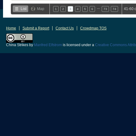
…
List
Map
41-60 
1
2
3
4
5
6
73
74
Home
Submit a Report
Contact Us
Crowdmap TOS
China Strikes
by
Manfred Elfstrom
is licensed under a
Creative Commons Attrib