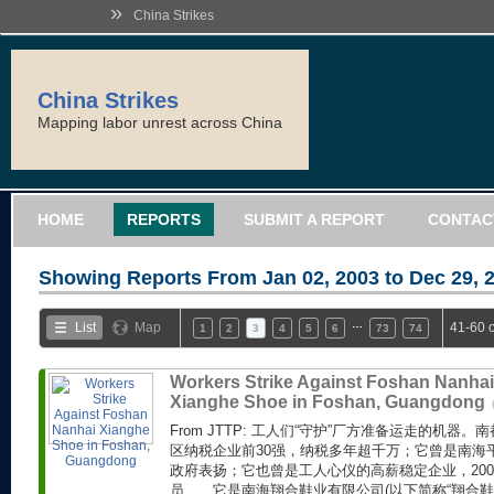
»
China Strikes
China Strikes
Mapping labor unrest across China
HOME
REPORTS
SUBMIT A REPORT
CONTAC
Showing Reports From
Jan 02, 2003 to Dec 29, 
…
List
Map
41-60 
1
2
3
4
5
6
73
74
Workers Strike Against Foshan Nanhai
Xianghe Shoe in Foshan, Guangdong
From JTTP: 工人们“守护”厂方准备运走的机器
区纳税企业前30强，纳税多年超千万；它曾是南海
政府表扬；它也曾是工人心仪的高薪稳定企业，20
员……它是南海翔合鞋业有限公司(以下简称“翔合鞋