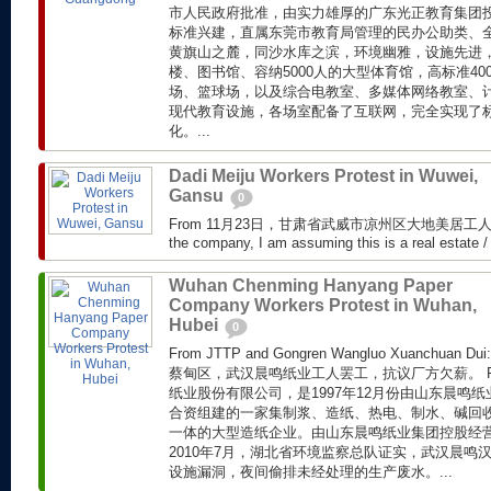
市人民政府批准，由实力雄厚的广东光正教育集团
标准兴建，直属东莞市教育局管理的民办公助类、
黄旗山之麓，同沙水库之滨，环境幽雅，设施先进
楼、图书馆、容纳5000人的大型体育馆，高标准4
场、篮球场，以及综合电教室、多媒体网络教室、
现代教育设施，各场室配备了互联网，完全实现了
化。...
Dadi Meiju Workers Protest in Wuwei,
Gansu
0
From 11月23日，甘肃省武威市凉州区大地美居工人讨薪。 
the company, I am assuming this is a real estate 
Wuhan Chenming Hanyang Paper
Company Workers Protest in Wuhan,
Hubei
0
From JTTP and Gongren Wangluo Xuanchua
蔡甸区，武汉晨鸣纸业工人罢工，抗议厂方欠薪。 From
纸业股份有限公司，是1997年12月份由山东晨鸣
合资组建的一家集制浆、造纸、热电、制水、碱回
一体的大型造纸企业。由山东晨鸣纸业集团控股经
2010年7月，湖北省环境监察总队证实，武汉晨鸣
设施漏洞，夜间偷排未经处理的生产废水。...