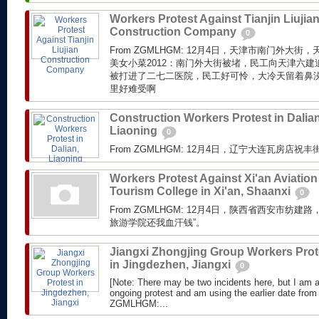
Workers Protest Against Tianjin Liujia
Construction Company
0
From ZGMLHGM: 12月4日，天津市南门外大
美女小菜2012：南门外大街被堵，民工向天津六
被打进了二七二医院，民工好可怜，大冷天留着鼻
里好难受啊
Construction Workers Protest in Dalian
Liaoning
0
From ZGMLHGM: 12月4日，辽宁大连瓦房店
Workers Protest Against Xi'an Aviation
Tourism College in Xi'an, Shaanxi
0
From ZGMLHGM: 12月4日，陕西省西安市纺
旅游学院还我血汗钱”。
Jiangxi Zhongjing Group Workers Prot
in Jingdezhen, Jiangxi
0
[Note: There may be two incidents here, but I am 
ongoing protest and am using the earlier date f
ZGMLHGM:...