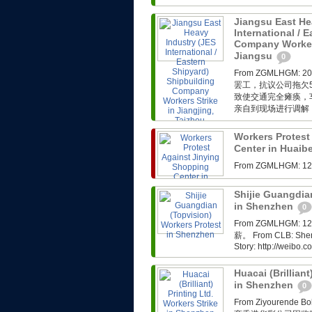
Jiangsu East He
International / 
Company Workers
Jiangsu
0
From ZGMLHG
罢工，抗议公司拖欠
致使交通完全瘫痪，
亲自到现场进行调解，
Workers Protest
Center in Huaib
From ZGMLHG
Shijie Guangdia
in Shenzhen
0
From ZGMLHG
薪。 From CLB: Shenzh
Story: http://weibo
Huacai (Brilliant
in Shenzhen
0
From Ziyoure