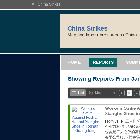
»
China Strikes
China Strikes
Mapping labor unrest across China
HOME
REPORTS
SUBMI
Showing Reports From
Jan
List
Map
1
2
3
4
Workers Strike 
Xianghe Shoe i
From JTTP: 
企业前30强，纳税
也曾是工人心仪的高
有限公司(以下简称“