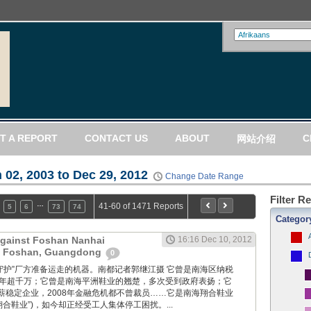
T A REPORT
CONTACT US
ABOUT
C
网站介绍
 02, 2003 to Dec 29, 2012
Change Date Range
Filter R
…
41-60 of 1471 Reports
5
6
73
74
Categor
Against Foshan Nanhai
16:16 Dec 10, 2012
n Foshan, Guangdong
0
工人们“守护”厂方准备运走的机器。南都记者郭继江摄 它曾是南海区纳税
多年超千万；它曾是南海平洲鞋业的翘楚，多次受到政府表扬；它
薪稳定企业，2008年金融危机都不曾裁员……它是南海翔合鞋业
翔合鞋业”)，如今却正经受工人集体停工困扰。...