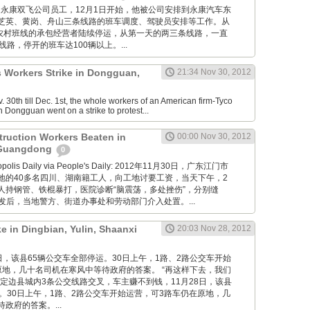
卢志培是永康双飞公司员工，12月1日开始，他被公司安排到永康汽车东
芝英、黄岗、舟山三条线路的班车调度、驾驶员安排等工作。从
康农村班线的承包经营者陆续停运，从第一天的两三条线路，一直
线路，停开的班车达100辆以上。...
s Workers Strike in Dongguan,
21:34 Nov 30, 2012
30th till Dec. 1st, the whole workers of an American firm-Tyco
n Dongguan went on a strike to protest...
truction Workers Beaten in
00:00 Nov 30, 2012
 Guangdong
0
ropolis Daily via People's Daily: 2012年11月30日，广东江门市
地的40多名四川、湖南籍工人，向工地讨要工资，当天下午，2
人持钢管、铁棍暴打，医院诊断“脑震荡，多处挫伤”，分别缝
。事发后，当地警方、街道办事处和劳动部门介入处置。...
ke in Dingbian, Yulin, Shaanxi
20:03 Nov 28, 2012
11月28日，该县65辆公交车全部停运。30日上午，1路、2路公交车开始
原地，几十名司机在寒风中等待政府的答案。 “再这样下去，我们
定边县城内3条公交线路交叉，车主赚不到钱，11月28日，该县
。30日上午，1路、2路公交车开始运营，可3路车仍在原地，几
政府的答案。...