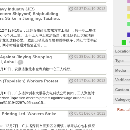
avy Industry (JES
05:37 Dec 10, 2012
Eastern Shipyard) Shipbuilding
 Strike in Jiangjing, Taizhou,
M: 2012年12月10日，江苏泰州靖江市东方重工船厂，数千职工集体
5、6个月工资。 上千工人冲上京沪高速，把江阴长江大桥堵住，
车龙长达数公里。 政府出动几百名警察维持秩序，靖江市委书记
两小时后交通才恢复正常。...
Locatio
 Against Jinying Shopping
05:28 Dec 10, 2012
Type
ei, Anhui
0
M: 12月10日，安徽省淮北市金鹰购物中心工人维权。
Media
Verifica
n (Topvision) Workers Protest
04:17 Dec 10, 2012
Custom 
M: 12月10日，广东省深圳市大眼界光电科技公司倒闭，工人聚集讨
en Topvision workers protest against wage arrears Full
Categor
.com/3161942297/z95naee15...
Reset all
) Printing Ltd. Workers Strike
05:01 Dec 07, 2012
nde Boke: 12月7日，广东省深圳市宝安区公明镇，苹果核心包材供应