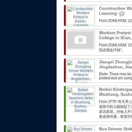
Construction Wor
Liaoning
0
From ZGMLHG
Workers Protest 
College in Xi'an
From ZGMLHG
院还我血汗钱”。
Jiangxi Zhongji
Jingdezhen, Ji
[Note: There may be 
protest and am usin
Beibei Kindergar
Wuzhong, Suzho
From JTTP:
老师与幼儿园闹起了
采访发现，对收入不
善老师待遇，希望尽快
Bus Drivers Str