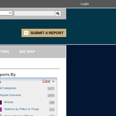
Login
SUBMIT A REPORT
ITING
BIG MAP
eports By
Clear
y
All Categories
1471
Dispute Outcome
1643
Arrests
188
Violence by Police or Thugs
211