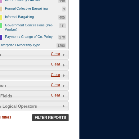
Intervention by Officials
449
Formal Collective Bargaining
9
Informal Bargaining
405
Government Concessions (Pro-
111
Worker)
Payment / Change of Co. Policy
270
Enterprise Ownership Type
1290
SOEs / Collectives / Public
Clear
372
n
Sector
Clear
Domestic Private
551
Foreign or Joint-Venture Private
328
Clear
Self-Employed
39
Clear
tion
Grievances and Demands
2133
Clear
Fields
Food
13
y Logical Operators
Higher Wages
256
Wage Arrears / Downward
669
 filters
FILTER REPORTS
Wage Adjustments / Raised
Rental Fees
Injuries / Illnesses / Deaths /
38
Safety