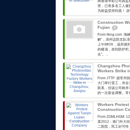
商香港华彩公司因监
突，已有多名工人被
为权益坚持到底！ @
Construction Wo
Fujian
0
From ifeng.c
解”，漳州边防支队漳
上午8时许，该所接
的楼顶，坐到防护栏
去”。...
Changzhou Phot
Workers Strike 
From JTTP:
大门举行罢工，并在
联系，但该公司称并
的一次薪金调整。常州
Workers Protest 
Construction 
From ZGMLHG
菜2012：南门外
二医院，民工好可怜