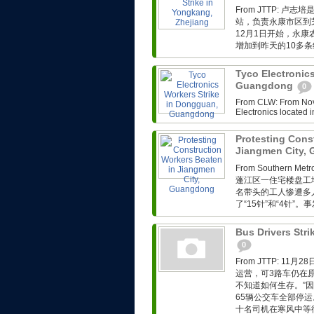
From JTTP: 
站，负责永康市区到
12月1日开始，永
增加到昨天的10多条
Tyco Electronic
Guangdong
0
From CLW: From Nov. 
Electronics located i
Protesting Cons
Jiangmen City,
From Southern Met
蓬江区一住宅楼盘工
名带头的工人惨遭多
了“15针”和“4针”
Bus Drivers Stri
0
From JTTP: 
运营，可3路车仍在
不知道如何生存。”因
65辆公交车全部停运
十名司机在寒风中等待