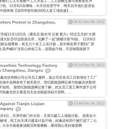
察殴打工人引发数千工人大罢工，工人阻断交通与警察发生冲
打伤。12月8日在继续，今天仍在坚守中，明天后天他们是否会
中国奇闻【深圳华彩印刷3000人罢工堵高速】...
rkers Protest in Zhangzhou,
05:41 Dec 06, 2012
om: 海峡导报12月13日讯（通讯员 陈木河 记者 蔡力）经过五天的“大调
浦大队岱仔边防派出所，化解了一起“跳楼讨薪”纠纷。 12月6日
到群众报警称，有五六十名工人在讨薪，其中两名男子爬到厂房
上高声喊叫“没良心的包工头，还我血汗钱，不还钱我就跳下
ovoltaic Technology Factory
05:19 Dec 05, 2012
in Changzhou, Jiangsu
0
 据常州协鑫光伏有限公司公司员工爆料，该公司百名员工日前堵住了工厂
当地中吴网发布了相关照片。世纪新能源网记者与协鑫光伏取得
不知情。 据世纪新能源网记者了解，此次员工罢工事件源于公司
协鑫光伏主要是为天合光能提供硅片原料。...
Against Tianjin Liujian
15:49 Dec 04, 2012
Company
0
M: 12月4日，天津市南门外大街，天津六建工人堵路讨薪。 @美女小
大街被堵，民工向天津六建追讨血汗钱，好像还有四个被打进了二七
，大冷天留着鼻涕眼泪举着横幅，看得我心里好难受啊