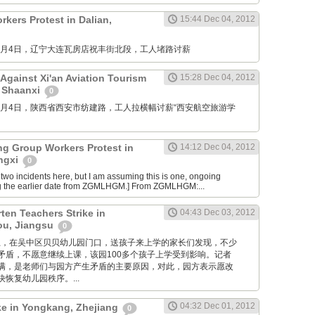
kers Protest in Dalian,
15:44 Dec 04, 2012
M: 12月4日，辽宁大连瓦房店祝丰街北段，工人堵路讨薪
Against Xi'an Aviation Tourism
15:28 Dec 04, 2012
, Shaanxi
0
M: 12月4日，陕西省西安市纺建路，工人拉横幅讨薪“西安航空旅游学
ng Group Workers Protest in
14:12 Dec 04, 2012
angxi
0
two incidents here, but I am assuming this is one, ongoing
g the earlier date from ZGMLHGM.] From ZGMLHGM:...
ten Teachers Strike in
04:43 Dec 03, 2012
u, Jiangsu
0
 昨天早上，在吴中区贝贝幼儿园门口，送孩子来上学的家长们发现，不少
矛盾，不愿意继续上课，该园100多个孩子上学受到影响。记者
满，是老师们与园方产生矛盾的主要原因，对此，园方表示愿改
恢复幼儿园秩序。...
04:32 Dec 01, 2012
ike in Yongkang, Zhejiang
0