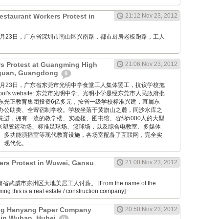
estaurant Workers Protest in
21:12 Nov 23, 2012
M: 11月23日，广东省深圳市南山区兴南路，都市厨房老板跑路，工人
rs Protest at Guangming High
21:06 Nov 23, 2012
gguan, Guangdong
0
M: 11月23日，广东省东莞市光明中学食堂工人集体罢工，抗议学校拖
school's website: 东莞市光明中学、光明小学是经东莞市人民政府批
东光正教育集团投资6亿多元，按省一级学校标准兴建，直属东
办公助类、全寄宿制学校。学校坐落于黄旗山之麓，同沙水库之
先进，拥有一流的教学楼、实验楼、图书馆、容纳5000人的大型
0米塑胶运动场、标准足球场、篮球场，以及综合电教室、多媒体
、多功能演播室等现代教育设施，各场室配备了互联网，完全实
现代化。...
ers Protest in Wuwei, Gansu
21:00 Nov 23, 2012
肃省武威市凉州区大地美居工人讨薪。 [From the name of the
ng this is a real estate / construction company]
g Hanyang Paper Company
20:50 Nov 23, 2012
 in Wuhan, Hubei
0