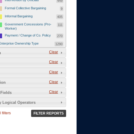
Intervention by Officials
449
Formal Collective Bargaining
9
Informal Bargaining
405
Government Concessions (Pro-
111
Worker)
Payment / Change of Co. Policy
270
Enterprise Ownership Type
1290
SOEs / Collectives / Public
Clear
372
n
Sector
Clear
Domestic Private
551
Foreign or Joint-Venture Private
328
Clear
Self-Employed
39
Clear
tion
Grievances and Demands
2133
Clear
Fields
Food
13
y Logical Operators
Higher Wages
256
Wage Arrears / Downward
669
 filters
FILTER REPORTS
Wage Adjustments / Raised
Rental Fees
Injuries / Illnesses / Deaths /
38
Safety