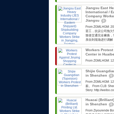
Jiangsu East He
International / 
Company Workers
Jiangsu
0
From ZGMLHG
罢工，抗议公司拖欠
致使交通完全瘫痪，
亲自到现场进行调解，
Workers Protest
Center in Huaib
From ZGMLHG
Shijie Guangdia
in Shenzhen
0
From ZGMLHG
薪。 From CLB: Shenzh
Story: http://weibo
Huacai (Brilliant
in Shenzhen
0
From Ziyoure