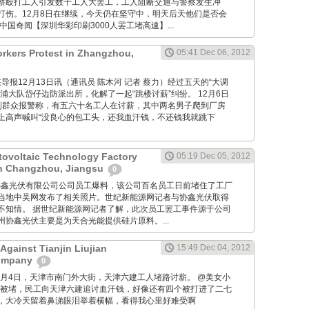
察殴打工人引发数千工人大罢工，工人阻断交通与警察发生冲
打伤。12月8日在继续，今天仍在坚守中，明天后天他们是否会
中国奇闻【深圳华彩印刷3000人罢工堵高速】...
rkers Protest in Zhangzhou,
05:41 Dec 06, 2012
om: 海峡导报12月13日讯（通讯员 陈木河 记者 蔡力）经过五天的“大调
浦大队岱仔边防派出所，化解了一起“跳楼讨薪”纠纷。 12月6日
到群众报警称，有五六十名工人在讨薪，其中两名男子爬到厂房
上高声喊叫“没良心的包工头，还我血汗钱，不还钱我就跳下
ovoltaic Technology Factory
05:19 Dec 05, 2012
in Changzhou, Jiangsu
0
 据常州协鑫光伏有限公司公司员工爆料，该公司百名员工日前堵住了工厂
当地中吴网发布了相关照片。世纪新能源网记者与协鑫光伏取得
不知情。 据世纪新能源网记者了解，此次员工罢工事件源于公司
协鑫光伏主要是为天合光能提供硅片原料。...
Against Tianjin Liujian
15:49 Dec 04, 2012
Company
0
M: 12月4日，天津市南门外大街，天津六建工人堵路讨薪。 @美女小
大街被堵，民工向天津六建追讨血汗钱，好像还有四个被打进了二七
，大冷天留着鼻涕眼泪举着横幅，看得我心里好难受啊