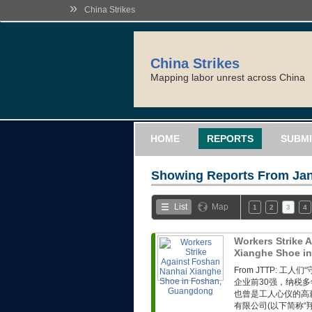
»
China Strikes
China Strikes
Mapping labor unrest across China
HOME
REPORTS
SUBMI
Showing Reports From
Jan
List
Map
1
2
3
4
Workers Strike 
Xianghe Shoe i
From JTTP: 
企业前30强，纳税
也曾是工人心仪的高
有限公司(以下简称“