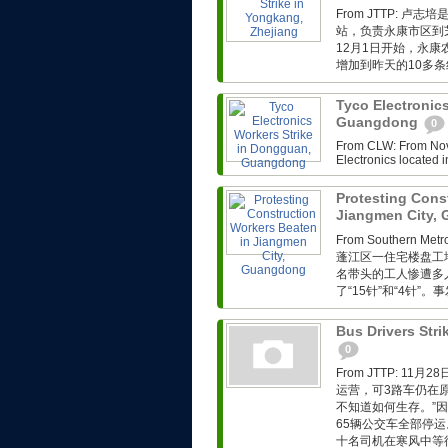
From JTTP: 
站，负责永康市区到
12月1日开始，永
增加到昨天的10多条
Tyco Electronic
Guangdong
0
From CLW: From Nov. 
Electronics located i
Protesting Cons
Jiangmen City,
From Southern Met
蓬江区一住宅楼盘工
名带头的工人惨遭多
了“15针”和“4针”
Bus Drivers Stri
0
From JTTP: 
运营，可3路车仍在
不知道如何生存。”因
65辆公交车全部停运
十名司机在寒风中等待