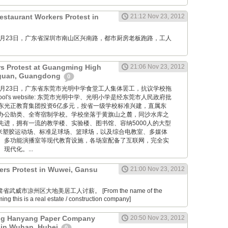
estaurant Workers Protest in
21:12 Nov 23, 2012
M: 11月23日，广东省深圳市南山区兴南路，都市厨房老板跑路，工人
rs Protest at Guangming High
21:06 Nov 23, 2012
gguan, Guangdong
0
M: 11月23日，广东省东莞市光明中学食堂工人集体罢工，抗议学校拖
school's website: 东莞市光明中学、光明小学是经东莞市人民政府批
东光正教育集团投资6亿多元，按省一级学校标准兴建，直属东
办公助类、全寄宿制学校。学校坐落于黄旗山之麓，同沙水库之
先进，拥有一流的教学楼、实验楼、图书馆、容纳5000人的大型
0米塑胶运动场、标准足球场、篮球场，以及综合电教室、多媒体
、多功能演播室等现代教育设施，各场室配备了互联网，完全实
现代化。...
ers Protest in Wuwei, Gansu
21:00 Nov 23, 2012
肃省武威市凉州区大地美居工人讨薪。 [From the name of the
ng this is a real estate / construction company]
g Hanyang Paper Company
20:50 Nov 23, 2012
 in Wuhan, Hubei
0