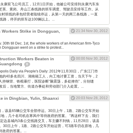
卢志培是永康双飞公司员工，12月1日开始，他被公司安排到永康汽车东
芝英、黄岗、舟山三条线路的班车调度、驾驶员安排等工作。从
康农村班线的承包经营者陆续停运，从第一天的两三条线路，一直
线路，停开的班车达100辆以上。...
s Workers Strike in Dongguan,
21:34 Nov 30, 2012
30th till Dec. 1st, the whole workers of an American firm-Tyco
n Dongguan went on a strike to protest...
truction Workers Beaten in
00:00 Nov 30, 2012
 Guangdong
0
ropolis Daily via People's Daily: 2012年11月30日，广东江门市
地的40多名四川、湖南籍工人，向工地讨要工资，当天下午，2
人持钢管、铁棍暴打，医院诊断“脑震荡，多处挫伤”，分别缝
。事发后，当地警方、街道办事处和劳动部门介入处置。...
ke in Dingbian, Yulin, Shaanxi
20:03 Nov 28, 2012
11月28日，该县65辆公交车全部停运。30日上午，1路、2路公交车开始
原地，几十名司机在寒风中等待政府的答案。 “再这样下去，我们
定边县城内3条公交线路交叉，车主赚不到钱，11月28日，该县
。30日上午，1路、2路公交车开始运营，可3路车仍在原地，几
政府的答案。...