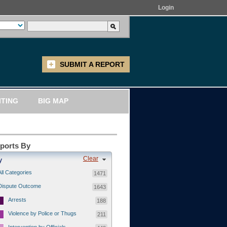
Login
SUBMIT A REPORT
ITING
BIG MAP
eports By
Clear
y
All Categories
1471
Dispute Outcome
1643
Arrests
188
Violence by Police or Thugs
211