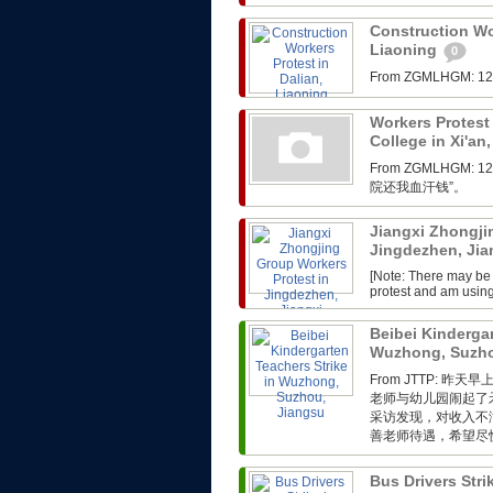
Construction Wor
Liaoning
0
From ZGMLHG
Workers Protest 
College in Xi'an
From ZGMLHG
院还我血汗钱”。
Jiangxi Zhongji
Jingdezhen, Ji
[Note: There may be 
protest and am usin
Beibei Kindergar
Wuzhong, Suzho
From JTTP:
老师与幼儿园闹起了
采访发现，对收入不
善老师待遇，希望尽快
Bus Drivers Str