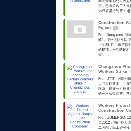
商香港华彩公司因监
突，已有多名工人被
为权益坚持到底！ @
Construction Wo
Fujian
0
From ifeng.c
解”，漳州边防支队漳
上午8时许，该所接
的楼顶，坐到防护栏
去”。...
Changzhou Phot
Workers Strike 
From JTTP:
大门举行罢工，并在
联系，但该公司称并
的一次薪金调整。常州
Workers Protest 
Construction 
From ZGMLHG
菜2012：南门外
二医院，民工好可怜