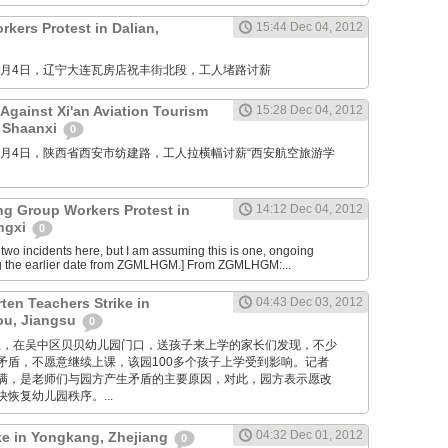
kers Protest in Dalian,
15:44 Dec 04, 2012
M: 12月4日，辽宁大连瓦房店祝丰街北段，工人堵路讨薪
Against Xi'an Aviation Tourism
15:28 Dec 04, 2012
, Shaanxi
0
M: 12月4日，陕西省西安市纺建路，工人拉横幅讨薪“西安航空旅游学
ng Group Workers Protest in
14:12 Dec 04, 2012
angxi
0
two incidents here, but I am assuming this is one, ongoing
g the earlier date from ZGMLHGM.] From ZGMLHGM:...
ten Teachers Strike in
04:43 Dec 03, 2012
u, Jiangsu
0
 昨天早上，在吴中区贝贝幼儿园门口，送孩子来上学的家长们发现，不少
矛盾，不愿意继续上课，该园100多个孩子上学受到影响。记者
满，是老师们与园方产生矛盾的主要原因，对此，园方表示愿改
恢复幼儿园秩序。...
04:32 Dec 01, 2012
ike in Yongkang, Zhejiang
0