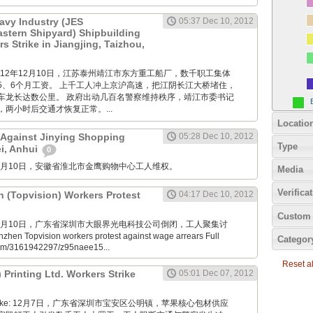
avy Industry (JES
05:37 Dec 10, 2012
Eastern Shipyard) Shipbuilding
 Strike in Jiangjing, Taizhou,
M: 2012年12月10日，江苏泰州靖江市东方重工船厂，数千职工集体
5、6个月工资。 上千工人冲上京沪高速，把江阴长江大桥堵住，
车龙长达数公里。 政府出动几百名警察维持秩序，靖江市委书记
两小时后交通才恢复正常。...
Locatio
 Against Jinying Shopping
05:28 Dec 10, 2012
Type
ei, Anhui
0
M: 12月10日，安徽省淮北市金鹰购物中心工人维权。
Media
Verifica
n (Topvision) Workers Protest
04:17 Dec 10, 2012
Custom 
M: 12月10日，广东省深圳市大眼界光电科技公司倒闭，工人聚集讨
en Topvision workers protest against wage arrears Full
Categor
.com/3161942297/z95naee15...
Reset all
) Printing Ltd. Workers Strike
05:01 Dec 07, 2012
nde Boke: 12月7日，广东省深圳市宝安区公明镇，苹果核心包材供应