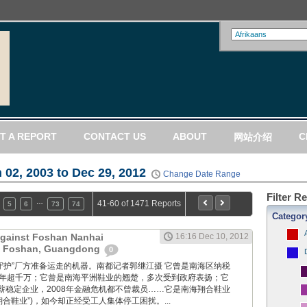
T A REPORT
CONTACT US
ABOUT
C
网站介绍
 02, 2003 to Dec 29, 2012
Change Date Range
Filter R
…
41-60 of 1471 Reports
5
6
73
74
Categor
Against Foshan Nanhai
16:16 Dec 10, 2012
n Foshan, Guangdong
0
工人们“守护”厂方准备运走的机器。南都记者郭继江摄 它曾是南海区纳税
多年超千万；它曾是南海平洲鞋业的翘楚，多次受到政府表扬；它
薪稳定企业，2008年金融危机都不曾裁员……它是南海翔合鞋业
翔合鞋业”)，如今却正经受工人集体停工困扰。...