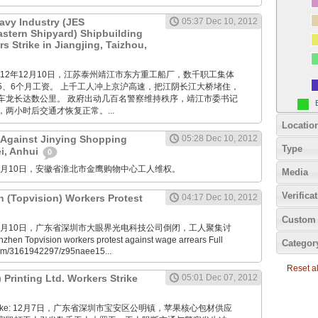
avy Industry (JES
05:37 Dec 10, 2012
Eastern Shipyard) Shipbuilding
 Strike in Jiangjing, Taizhou,
M: 2012年12月10日，江苏泰州靖江市东方重工船厂，数千职工集体
5、6个月工资。 上千工人冲上京沪高速，把江阴长江大桥堵住，
车龙长达数公里。 政府出动几百名警察维持秩序，靖江市委书记
两小时后交通才恢复正常。...
Locatio
 Against Jinying Shopping
05:28 Dec 10, 2012
Type
ei, Anhui
0
M: 12月10日，安徽省淮北市金鹰购物中心工人维权。
Media
Verifica
n (Topvision) Workers Protest
04:17 Dec 10, 2012
Custom 
M: 12月10日，广东省深圳市大眼界光电科技公司倒闭，工人聚集讨
en Topvision workers protest against wage arrears Full
Categor
.com/3161942297/z95naee15...
Reset all
) Printing Ltd. Workers Strike
05:01 Dec 07, 2012
nde Boke: 12月7日，广东省深圳市宝安区公明镇，苹果核心包材供应