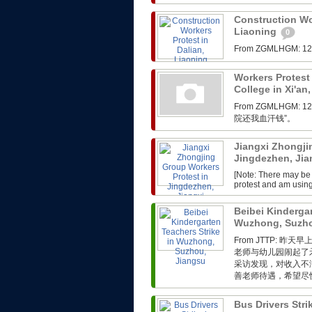
Construction Wor
Liaoning
0
From ZGMLHG
Workers Protest 
College in Xi'an
From ZGMLHG
院还我血汗钱”。
Jiangxi Zhongji
Jingdezhen, Ji
[Note: There may be 
protest and am usin
Beibei Kindergar
Wuzhong, Suzho
From JTTP:
老师与幼儿园闹起了
采访发现，对收入不
善老师待遇，希望尽快
Bus Drivers Str