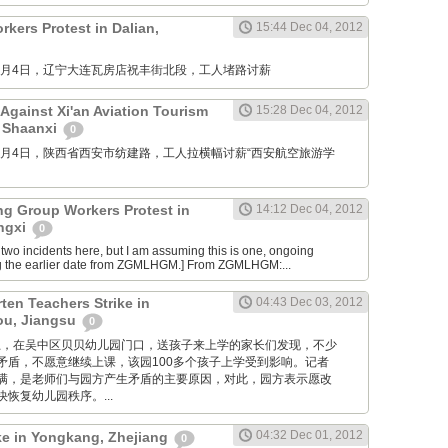
kers Protest in Dalian,
15:44 Dec 04, 2012
M: 12月4日，辽宁大连瓦房店祝丰街北段，工人堵路讨薪
Against Xi'an Aviation Tourism
15:28 Dec 04, 2012
, Shaanxi
0
M: 12月4日，陕西省西安市纺建路，工人拉横幅讨薪“西安航空旅游学
ng Group Workers Protest in
14:12 Dec 04, 2012
angxi
0
two incidents here, but I am assuming this is one, ongoing
g the earlier date from ZGMLHGM.] From ZGMLHGM:...
ten Teachers Strike in
04:43 Dec 03, 2012
u, Jiangsu
0
 昨天早上，在吴中区贝贝幼儿园门口，送孩子来上学的家长们发现，不少
矛盾，不愿意继续上课，该园100多个孩子上学受到影响。记者
满，是老师们与园方产生矛盾的主要原因，对此，园方表示愿改
恢复幼儿园秩序。...
04:32 Dec 01, 2012
ike in Yongkang, Zhejiang
0