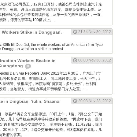
卢志培是永康双飞公司员工，12月1日开始，他被公司安排到永康汽车东
芝英、黄岗、舟山三条线路的班车调度、驾驶员安排等工作。从
康农村班线的承包经营者陆续停运，从第一天的两三条线路，一直
线路，停开的班车达100辆以上。...
s Workers Strike in Dongguan,
21:34 Nov 30, 2012
30th till Dec. 1st, the whole workers of an American firm-Tyco
n Dongguan went on a strike to protest...
truction Workers Beaten in
00:00 Nov 30, 2012
 Guangdong
0
ropolis Daily via People's Daily: 2012年11月30日，广东江门市
地的40多名四川、湖南籍工人，向工地讨要工资，当天下午，2
人持钢管、铁棍暴打，医院诊断“脑震荡，多处挫伤”，分别缝
。事发后，当地警方、街道办事处和劳动部门介入处置。...
ke in Dingbian, Yulin, Shaanxi
20:03 Nov 28, 2012
11月28日，该县65辆公交车全部停运。30日上午，1路、2路公交车开始
原地，几十名司机在寒风中等待政府的答案。 “再这样下去，我们
定边县城内3条公交线路交叉，车主赚不到钱，11月28日，该县
。30日上午，1路、2路公交车开始运营，可3路车仍在原地，几
政府的答案。...