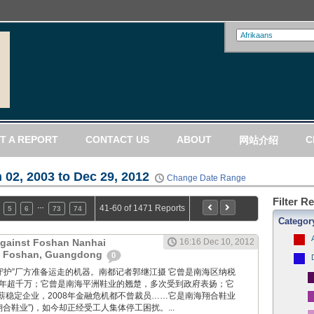
T A REPORT
CONTACT US
ABOUT
C
网站介绍
 02, 2003 to Dec 29, 2012
Change Date Range
Filter R
…
41-60 of 1471 Reports
5
6
73
74
Categor
Against Foshan Nanhai
16:16 Dec 10, 2012
n Foshan, Guangdong
0
工人们“守护”厂方准备运走的机器。南都记者郭继江摄 它曾是南海区纳税
多年超千万；它曾是南海平洲鞋业的翘楚，多次受到政府表扬；它
薪稳定企业，2008年金融危机都不曾裁员……它是南海翔合鞋业
翔合鞋业”)，如今却正经受工人集体停工困扰。...