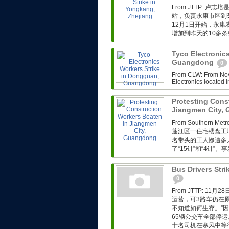
From JTTP: 
站，负责永康市区到
12月1日开始，永
增加到昨天的10多条
Tyco Electronic
Guangdong
0
From CLW: From Nov. 
Electronics located i
Protesting Cons
Jiangmen City,
From Southern Met
蓬江区一住宅楼盘工
名带头的工人惨遭多
了“15针”和“4针”
Bus Drivers Stri
0
From JTTP: 
运营，可3路车仍在
不知道如何生存。”因
65辆公交车全部停运
十名司机在寒风中等待