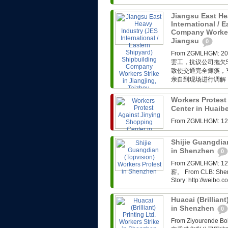
Jiangsu East He
International / 
Company Workers
Jiangsu
0
From ZGMLHG
罢工，抗议公司拖欠
致使交通完全瘫痪，
亲自到现场进行调解，
Workers Protest
Center in Huaib
From ZGMLHG
Shijie Guangdia
in Shenzhen
0
From ZGMLHG
薪。 From CLB: Shenzh
Story: http://weibo
Huacai (Brilliant
in Shenzhen
0
From Ziyoure