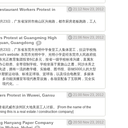
estaurant Workers Protest in
21:12 Nov 23, 2012
M: 11月23日，广东省深圳市南山区兴南路，都市厨房老板跑路，工人
rs Protest at Guangming High
21:06 Nov 23, 2012
gguan, Guangdong
0
M: 11月23日，广东省东莞市光明中学食堂工人集体罢工，抗议学校拖
school's website: 东莞市光明中学、光明小学是经东莞市人民政府批
东光正教育集团投资6亿多元，按省一级学校标准兴建，直属东
办公助类、全寄宿制学校。学校坐落于黄旗山之麓，同沙水库之
先进，拥有一流的教学楼、实验楼、图书馆、容纳5000人的大型
0米塑胶运动场、标准足球场、篮球场，以及综合电教室、多媒体
、多功能演播室等现代教育设施，各场室配备了互联网，完全实
现代化。...
ers Protest in Wuwei, Gansu
21:00 Nov 23, 2012
肃省武威市凉州区大地美居工人讨薪。 [From the name of the
ng this is a real estate / construction company]
g Hanyang Paper Company
20:50 Nov 23, 2012
 in Wuhan, Hubei
0