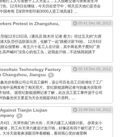
察殴打工人引发数千工人大罢工，工人阻断交通与警察发生冲
打伤。12月8日在继续，今天仍在坚守中，明天后天他们是否会
中国奇闻【深圳华彩印刷3000人罢工堵高速】...
rkers Protest in Zhangzhou,
05:41 Dec 06, 2012
om: 海峡导报12月13日讯（通讯员 陈木河 记者 蔡力）经过五天的“大调
浦大队岱仔边防派出所，化解了一起“跳楼讨薪”纠纷。 12月6日
到群众报警称，有五六十名工人在讨薪，其中两名男子爬到厂房
上高声喊叫“没良心的包工头，还我血汗钱，不还钱我就跳下
ovoltaic Technology Factory
05:19 Dec 05, 2012
in Changzhou, Jiangsu
0
 据常州协鑫光伏有限公司公司员工爆料，该公司百名员工日前堵住了工厂
当地中吴网发布了相关照片。世纪新能源网记者与协鑫光伏取得
不知情。 据世纪新能源网记者了解，此次员工罢工事件源于公司
协鑫光伏主要是为天合光能提供硅片原料。...
Against Tianjin Liujian
15:49 Dec 04, 2012
Company
0
M: 12月4日，天津市南门外大街，天津六建工人堵路讨薪。 @美女小
大街被堵，民工向天津六建追讨血汗钱，好像还有四个被打进了二七
，大冷天留着鼻涕眼泪举着横幅，看得我心里好难受啊