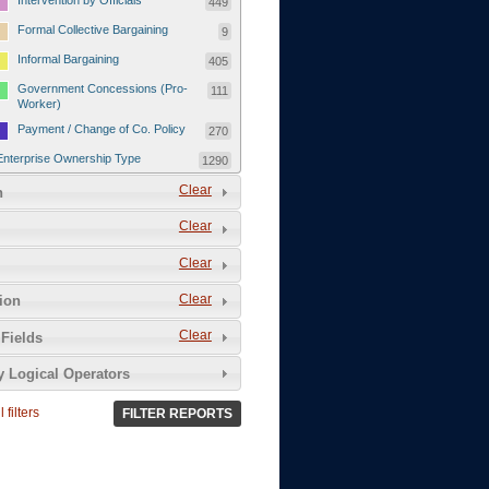
Intervention by Officials
449
Formal Collective Bargaining
9
Informal Bargaining
405
Government Concessions (Pro-
111
Worker)
Payment / Change of Co. Policy
270
Enterprise Ownership Type
1290
SOEs / Collectives / Public
Clear
372
n
Sector
Clear
Domestic Private
551
Foreign or Joint-Venture Private
328
Clear
Self-Employed
39
Clear
tion
Grievances and Demands
2133
Clear
Fields
Food
13
y Logical Operators
Higher Wages
256
Wage Arrears / Downward
669
 filters
FILTER REPORTS
Wage Adjustments / Raised
Rental Fees
Injuries / Illnesses / Deaths /
38
Safety