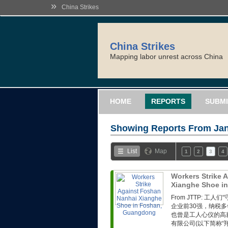
»
China Strikes
China Strikes
Mapping labor unrest across China
HOME
REPORTS
SUBMI
Showing Reports From
Jan
List
Map
1
2
3
4
Workers Strike 
Xianghe Shoe i
From JTTP: 
企业前30强，纳税
也曾是工人心仪的高
有限公司(以下简称“