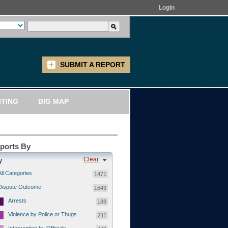
Login
SUBMIT A REPORT
ITING
BIG MAP
eports By
Clear
y
All Categories
1471
Dispute Outcome
1643
Arrests
188
Violence by Police or Thugs
211