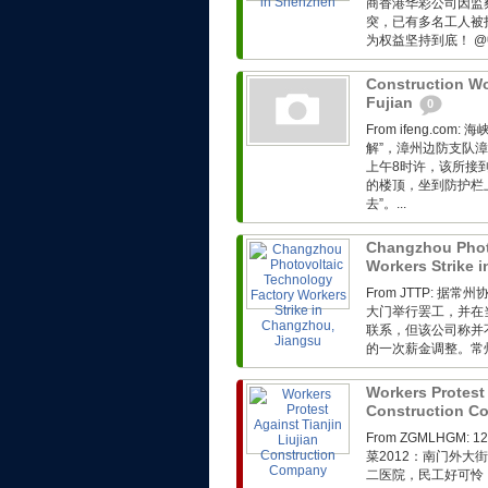
商香港华彩公司因监
突，已有多名工人被
为权益坚持到底！ @
Construction Wo
Fujian
0
From ifeng.c
解”，漳州边防支队漳
上午8时许，该所接
的楼顶，坐到防护栏
去”。...
Changzhou Phot
Workers Strike 
From JTTP:
大门举行罢工，并在
联系，但该公司称并
的一次薪金调整。常州
Workers Protest 
Construction 
From ZGMLHG
菜2012：南门外
二医院，民工好可怜