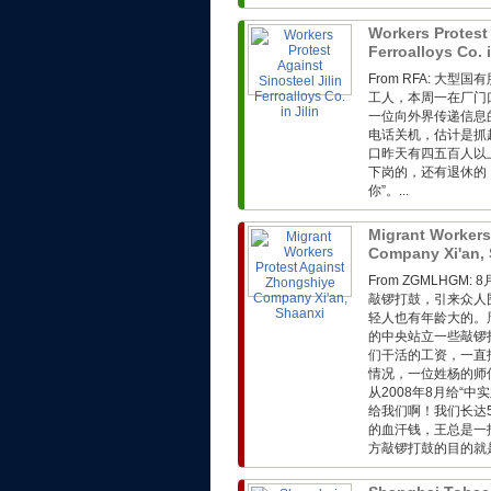
Workers Protest 
Ferroalloys Co. i
From RFA: 
工人，本周一在厂门
一位向外界传递信息
电话关机，估计是抓
口昨天有四五百人以
下岗的，还有退休的
你”。...
Migrant Workers
Company Xi'an,
From ZGMLHG
敲锣打鼓，引来众人
轻人也有年龄大的。
的中央站立一些敲锣
们干活的工资，一直
情况，一位姓杨的师
从2008年8月给“
给我们啊！我们长达
的血汗钱，王总是一
方敲锣打鼓的目的就