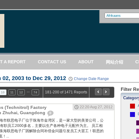
T A REPORT
CONTACT US
ABOUT
C
网站介绍
 02, 2003 to Dec 29, 2012
Change Date Range
Filter R
…
181-200 of 1471 Reports
10
11
12
74
Categor
cs (Technitrol) Factory
22:20 Aug 27, 2012
 in Zhuhai, Guangdong
0
GM: 珠海市联思电子厂位于珠海市金湾区，是一家大型的美资公司，公
现有职员工2000多名，主要以生产各种电子元配件为主。 员工相
0：珠海联思电子厂因解除合同补偿金问题引发员工大罢工！联思的
...