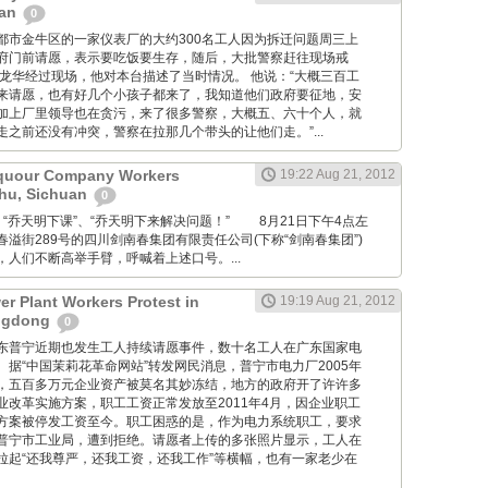
uan
0
四川省成都市金牛区的一家仪表厂的大约300名工人因为拆迁问题周三上
府门前请愿，表示要吃饭要生存，随后，大批警察赶往现场戒
林龙华经过现场，他对本台描述了当时情况。 他说：“大概三百工
来请愿，也有好几个小孩子都来了，我知道他们政府要征地，安
加上厂里领导也在贪污，来了很多警察，大概五、六十个人，就
之前还没有冲突，警察在拉那几个带头的让他们走。”...
quour Company Workers
19:22 Aug 21, 2012
zhu, Sichuan
0
houmo: “乔天明下课”、“乔天明下来解决问题！” 8月21日下午4点左
溢街289号的四川剑南春集团有限责任公司(下称“剑南春集团”)
人们不断高举手臂，呼喊着上述口号。...
er Plant Workers Protest in
19:19 Aug 21, 2012
ngdong
0
此外，广东普宁近期也发生工人持续请愿事件，数十名工人在广东国家电
据“中国茉莉花革命网站”转发网民消息，普宁市电力厂2005年
，五百多万元企业资产被莫名其妙冻结，地方的政府开了许许多
业改革实施方案，职工工资正常发放至2011年4月，因企业职工
方案被停发工资至今。职工困惑的是，作为电力系统职工，要求
普宁市工业局，遭到拒绝。请愿者上传的多张照片显示，工人在
拉起“还我尊严，还我工资，还我工作”等横幅，也有一家老少在