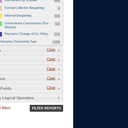
Intervention by Officials
449
Formal Collective Bargaining
9
Informal Bargaining
405
Government Concessions (Pro-
111
Worker)
Payment / Change of Co. Policy
270
Enterprise Ownership Type
1290
SOEs / Collectives / Public
Clear
372
n
Sector
Clear
Domestic Private
551
Foreign or Joint-Venture Private
328
Clear
Self-Employed
39
Clear
tion
Grievances and Demands
2133
Clear
Fields
Food
13
y Logical Operators
Higher Wages
256
Wage Arrears / Downward
669
 filters
FILTER REPORTS
Wage Adjustments / Raised
Rental Fees
Injuries / Illnesses / Deaths /
38
Safety