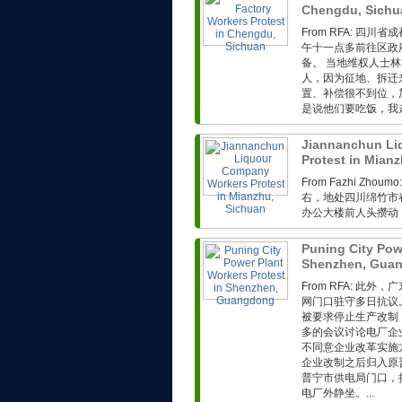
Chengdu, Sich
From RFA: 
午十一点多前往区政
备。 当地维权人士
人，因为征地、拆迁
置、补偿很不到位，
是说他们要吃饭，我走
Jiannanchun Li
Protest in Mian
From Fazhi Z
右，地处四川绵竹市春
办公大楼前人头攒动，
Puning City Pow
Shenzhen, Gua
From RFA: 
网门口驻守多日抗议。
被要求停止生产改制
多的会议讨论电厂企
不同意企业改革实施
企业改制之后归入原
普宁市供电局门口，
电厂外静坐。...