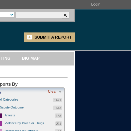
Login
SUBMIT A REPORT
ITING
BIG MAP
eports By
Clear
y
All Categories
1471
Dispute Outcome
1643
Arrests
188
Violence by Police or Thugs
211