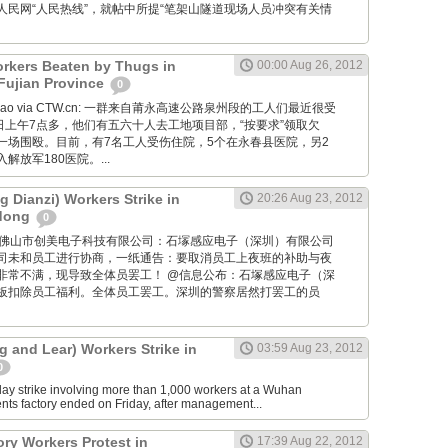
人民网“人民热线”，就帖中所提“笔架山隧道现场人员冲突有关情
rkers Beaten by Thugs in
00:00 Aug 26, 2012
Fujian Province
0
ushi Bao via CTW.cn: 一群来自莆永高速公路泉州段的工人们最近很受
日上午7点多，他们有五六十人去工地项目部，“按要求”领取欠
一场围殴。目前，有7名工人受伤住院，5个在永春县医院，另2
放军180医院。...
 Dianzi) Workers Strike in
20:26 Aug 23, 2012
dong
0
GM: @佛山市创美电子科技有限公司：石塜感应电子（深圳）有限公司
司未和员工进行协商，一纸通告：要取消员工上夜班的补助与夜
非常不满，现导致全体员罢工！ @信息公布：石塚感应电子（深
板扣除员工福利。全体员工罢工。深圳的警察居然打罢工的员
 and Lear) Workers Strike in
03:59 Aug 23, 2012
0
ay strike involving more than 1,000 workers at a Wuhan
ts factory ended on Friday, after management...
ory Workers Protest in
17:39 Aug 22, 2012