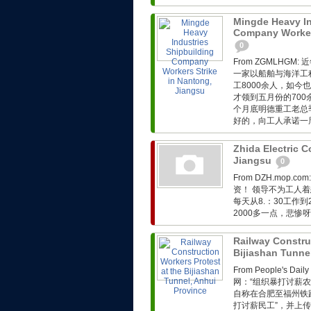
Mingde Heavy In
Company Workers
0
From ZGMLH
一家以船舶与海洋工
工8000余人，如
才领到五月份的70
个月底明德重工老总
好的，向工人承诺一
Zhida Electric C
Jiangsu
0
From DZH.mo
资！ 领导不为工人
每天从8.：30工作
2000多一点，悲惨呀！
Railway Constru
Bijiashan Tunne
From People's D
网：“组织暴打讨薪农
自称在合肥至福州铁
打讨薪民工”，并上