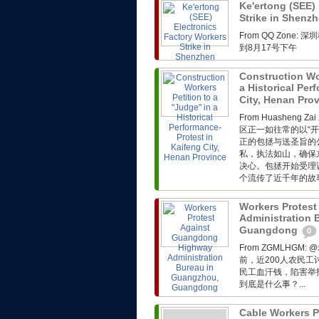
Ke'ertong (SEE)
Strike in Shenz
From QQ Zon
到8月17号下午
Construction Wor
a Historical Per
City, Henan Pro
From Huasheng Z
区正一如往常的以“开
正的包拯与送圣旨的
私，执法如山，确保
决心。包拯开始受理
个流传了近千年的故事.
Workers Protes
Administration 
Guangdong
0
From ZGMLHG
前，近200人农民
民工血汗钱，陷害举
到底是什么事？...
Cable Workers P