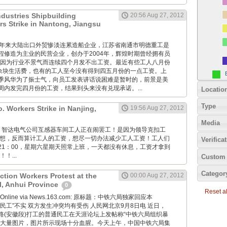
dustries Shipbuilding
20:56 Aug 27, 2012
 Strike in Nantong, Jiangsu
GM: 近年来大陆出口外贸惨淡连累造船企业，江苏省南通市明德重工是
程修造为主业的民营企业，创办于2004年，辉煌时期曾经拥有员
今也因为行业不景气而连续四个月发不出工资。最近有些工人八月份
0余块生活费，也有的工人至今没有得到四五月份的一点工资。上
季风华为了振士气，向员工发表讲话说困难是暂时的，前景是美
周内发完四月份的工资，结果到头来没有兑现承诺。...
Locatio
Type
o. Workers Strike in Nanjing,
19:56 Aug 27, 2012
Media
p.com: 智达电气公司互感器车间工人正在闹罢工！是因为领导克扣工
着想，反而算计工人的工资，想尽一切办法减少工人工资！工人们
Verifica
到21：00，星期六星期天照常上班，一天都没有休息，工资才拿到
！...
Custom 
Categor
ction Workers Protest at the
00:00 Aug 27, 2012
l, Anhui Province
0
Reset all
aily Online via News.163.com: 原标题：中铁六局独家回应本
民工”不实 双方发生冲突均有受伤 人民网北京9月8日电 近日，
路(安徽段)打工的普通民工在天涯论坛上发帖称“中铁六局组织暴
传大量图片，图片所示现场十分血腥。今天上午，中国中铁六局集