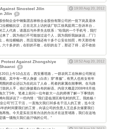
Against Sinosteel Jilin
19:00 Aug 20, 2012
n Jilin
0
大型国有股份制企业中钢集团吉林铁合金股份有限公司的一批下岗及退休
口拉横幅抗议，正在北京上访的该厂职工徐凤茹周二告诉本台，
的工人代表，请愿后与外界失去联系：“给我的一个手机号，我打
起来了，因为他们不可能放过这个人，因为我听我妹妹说，厂门
上，有拉横幅的，而且现场还有十多个公安在拍照，昨天那些有
，六十多岁的，在职的不敢，在职的去了，那还了得，还不收拾
 Protest Against Zhongshiye
18:52 Aug 20, 2012
 Shaanxi
0
M: 8月20日上午10点左右，西安雁塔路，一群农民工在秋林公司附近
围观。其中有一帮人身披（白衣）穿“孝服”，有男人也有女有年
周围的群众还以为在此出了人命，死者的家属在闹事咧。在马路
打鼓的人手，他们身披着白布的标语。内容大概是2008年8月他
拖欠了5年。笔者上前问一位年龄大一点的师傅了解一下事情的
傅向我诉说了一些内情：“我们是临潼区南屯村的民工。我姓杨！
中实业公司”打工干活，一直拖欠我们30多名干活人的工资，迄今没
5年的时间要我们的工资，向该公司的负责人王总多次催要我们
拖再拖。今天是实在没有办法的办法才在这里堵路，我们在这地
是骚一骚拖欠我们血汗钱的公司。”