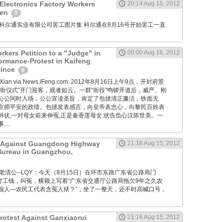
 Electronics Factory Workers
20:14 Aug 16, 2012
hen
0
e: 深圳科尔通实业有限公司罢工图片集 科尔通在8月16号开始罢工一直
kers Petition to a "Judge" in
00:00 Aug 16, 2012
formance-Protest in Kaifeng
vince
0
ai Xian via News.iFeng.com: 2012年8月16日上午9点，开封府景
衙仪式”开门迎客，观者如云。一群“衙役”鸣锣开道后，威严、刚
公公同时入场，公公宣读圣旨，肯定了包拯清正廉洁，铁面无
京师平安的政绩。包拯发表感言，向皇帝表忠心，向黎民百姓表
诉状,一对母女前来伸冤,正是秦香莲母女.状告负心汉陈世美。一
...
t Against Guangdong Highway
21:18 Aug 15, 2012
Bureau in Guangzhou,
M: @老清公--LQY：今天（8月15日）在环市东路广东省公路局门
工讨工钱，叫冤，横额上写着“广东省交通厅公路局拖欠9年之久农
报人—农民工代表含冤入狱？”，坐了一整天，还不时高喊口号，
rotest Against Ganxiaorui
21:16 Aug 15, 2012