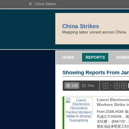
»
China Strikes
China Strikes
Mapping labor unrest across China
HOME
REPORTS
SUBMI
Showing Reports From
Jan
…
List
Map
1
8
9
Liansi Electroni
Workers Strike
From ZGMLH
司成立于2004年，
关吐槽： @Mr72
朋友顶起来吧罢工到底！