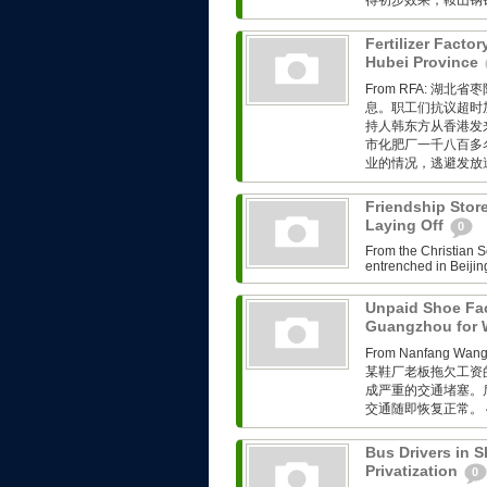
得初步效果，鞍山钢铁
Fertilizer Facto
Hubei Province
From RFA: 
息。职工们抗议超时
持人韩东方从香港发来的
市化肥厂一千八百多
业的情况，逃避发放遣
Friendship Stor
Laying Off
0
From the Christian S
entrenched in Beijing
Unpaid Shoe Fac
Guangzhou for
From Nanfang
某鞋厂老板拖欠工资
成严重的交通堵塞。
交通随即恢复正常。 
Bus Drivers in S
Privatization
0