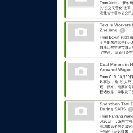
From Xinhua
的“公交民营化”改革
湖北省十堰市公交民
Textile Workers 
Zhejiang
0
From Boxun:
个星期来连续举行示
自浙江省宁波市附近
了交通。 法新社说宁
Coal Miners in H
Arreared Wages
From CLB: 
炸事故， 造成1人
现，原来，南票矿务
模堵铁路，争取发工
Shenzhen Taxi D
During SARS
0
From Nanfan
月20日），深圳市有
深圳市民匆匆走出家
一辆的士远远驶来，司