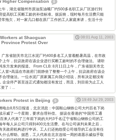
or Higher Compensation
0
月20日上午，湖北省随州市原油泵油嘴厂约500多名职工从厂区游行到
府提高职工买断工龄的补偿标准。据反映，现时每月生活费只能
且经常拖欠，对一家几口都在原厂工作的工人家庭来讲，生活十分
 Workers at Shaoguan
08:01 Aug 11, 2003
Province Protest Over
月11日，广东省韶关市北江水泥厂约400多名工人冒着酷暑高温，在市政
个上午，抗议政府在该企业进行买断工龄时的不合理做法。 请听
方发来的报道。 From CLB: 8月11日上午，广东省韶关市北
名工人冒>高温在市政府门前静坐了整整一个上午，抗议政府在该企
不合理做法。一位水泥厂原家属工向我介绍说，所有决定都没有
，企业停产甚至连正式通知都没有发过，而且，到目前为止工人
了：...
19:49 Jul 29, 2003
rkers Protest in Beijing
0
 自由亚洲电台8月5日报道，北京消息：中国鞍山钢铁公司大约百名下岗
续示威了一个星期，要求合理补偿。 据设在香港的"中国劳工通
一百来人代表了三年前下岗的大约3千名辽宁省鞍山钢铁公司的工
每年每人从公司只得到400元生活费。在与公司谈判未果之后，
有关政府机构进行申诉。工人们还抱怨受公司领导的工会没有任
人什么帮助。据悉，工人代表在北京连续一周的请愿示威似乎取