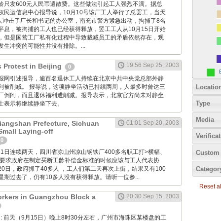
龄只发600元人民币遣散费。这些做法引起工人强烈不满。据总
权民运信息中心报导说，10月10号该厂工人举行了总罢工，当天
工人冲击了厂长和书记的办公室，南充市警方紧急出动，拘捕了8名
平息，被拘捕的工人也已经获得释放，罢工工人从10月15日开始
，但是国营工厂私有化过程中导致裁减员工的矛盾依然存在，观
生冲突的可能性并没有排除。...
19:56 Sep 25, 2003
 Protest in Beijing
0
: 香港明报网引述报导，逾百名退休工人持续在北京中共中央党总部外静
Locatio
利被削减。 报导说，这项静坐活动已持续两周，人最多时曾达三
厂倒闭，而且退休福利遭削减。报导表示，北京官方尚未对静坐
Type
士表示将继续静坐下去。
Media
Liangshan Prefecture, Sichuan
01:01 Sep 20, 2003
Small Laying-off
Verifica
0
月20和21日连续两天，四川省凉山州凉山钢铁厂400多名职工打>横幅、
Custom 
，要求政府在制定买断工龄补偿金标准的时候应该与工人代表协
Categor
0日，政府抓了40多人 ，工人们第二天再次上街，结果又有100
期过去了，仍有10多人没有获得释放。请听一位参...
Reset all
rkers in Guangzhou Block a
20:30 Sep 15, 2003
 Wang: 前天（9月15日）晚上8时30分左右，广州市海珠区某楼盘的工