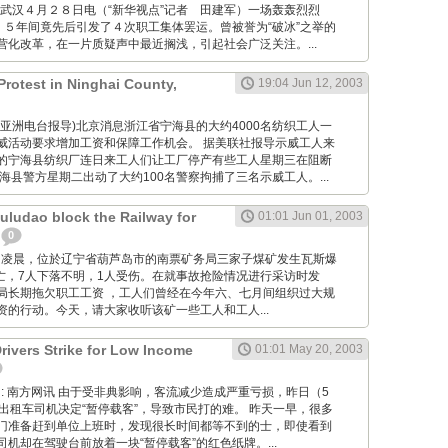
: 新华网武汉４月２８日电（“新华视点”记者 田建军）一场轰轰烈烈
，５年间竟先后引发了４次职工集体罢运。曾被誉为“破冰”之举的
营化改革，在一片质疑声中最近搁浅，引起社会广泛关注。...
Protest in Ninghai County,
19:04 Jun 12, 2003
 (据自由亚洲电台报导)北京消息浙江省宁海县的大约4000名纺织工人一
威活动要求增加工资和保障工作机会。 据美联社报导示威工人来
的宁海县纺织厂连日来工人们让工厂停产有些工人星期三在阻断
海县警方星期二出动了大约100名警察拘捕了三名示威工人。...
uludao block the Railway for
01:01 Jun 01, 2003
0
10月30日凌晨，位於辽宁省葫芦岛市的南票矿务局三家子煤矿发生瓦斯爆
死亡，7人下落不明，1人受伤。在就事故抢险情况进行采访时发
局长期拖欠职工工资 ，工人们曾经在今年六、七月间组织过大规
资的行动。今天，请大家收听该矿一些工人和工人...
rivers Strike for Low Income
01:01 May 20, 2003
g Wang: 南方网讯 由于受非典影响，客流减少造成严重亏损，昨日（5
出租车司机决定“暂停载客”，导致市民打的难。 昨天一早，很多
门准备赶到单位上班时，发现很长时间都等不到的士，即使看到
机却在驾驶台前放着一块“暂停载客”的红色纸牌。...