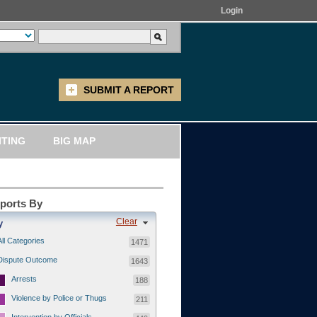
Login
SUBMIT A REPORT
ITING
BIG MAP
eports By
Clear
y
All Categories
1471
Dispute Outcome
1643
Arrests
188
Violence by Police or Thugs
211