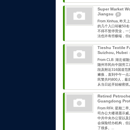
Super Market Wo
Jiangsu
0
From Xinhua
的几个入口却被50
不得不暂停营业，一天
法也许有些极端，但由
Tieshu Textile F
Suizhou, Hubei
From CLB: 
随州市民向中国劳工
段及附近316国道
瘫痪，直到中午一点
民警共约800人，
从当日起开始秘密抓人
Retired Petroch
Guangdong Prot
From RFA: 
司办公大楼请愿示威
中共中央办公室以及
会保险经办机构，但
了很多。...