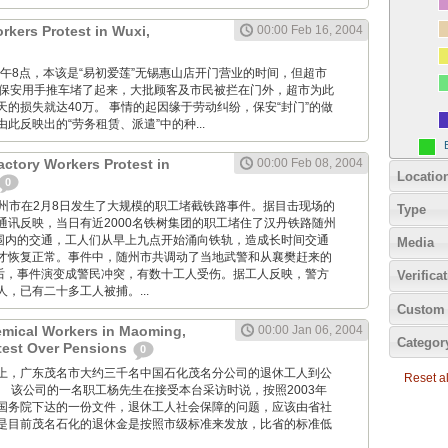
rkers Protest in Wuxi,
00:00 Feb 16, 2004
, 昨天上午8点，本该是“易初爱莲”无锡惠山店开门营业的时间，但超市
名保安用手推车堵了起来，大批顾客及市民被拦在门外，超市为此
的损失就达40万。 事情的起因缘于劳动纠纷，保安“封门”的做
此反映出的“劳务租赁、派遣”中的种...
actory Workers Protest in
00:00 Feb 08, 2004
Locatio
0
湖北省随州市在2月8日发生了大规模的职工堵截铁路事件。据目击现场的
Type
通讯反映，当日有近2000名铁树集团的职工堵住了汉丹铁路随州
范围内的交通，工人们从早上九点开始涌向铁轨，造成长时间交通
Media
才恢复正常。事件中，随州市共调动了当地武警和从襄樊赶来的
最后，事件演变成警民冲突，有数十工人受伤。据工人反映，警方
Verifica
，已有二十多工人被捕。...
Custom 
emical Workers in Maoming,
00:00 Jan 06, 2004
Categor
est Over Pensions
0
星期二早上，广东茂名市大约三千名中国石化茂名分公司的退休工人到公
Reset all
。 该公司的一名职工杨先生在接受本台采访时说，按照2003年
国务院下达的一份文件，退休工人社会保障的问题，应该由省社
是目前茂名石化的退休金是按照市级标准来发放，比省的标准低