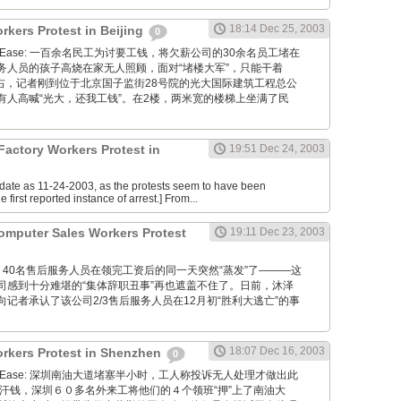
18:14 Dec 25, 2003
rkers Protest in Beijing
0
via NetEase: 一百余名民工为讨要工钱，将欠薪公司的30余名员工堵在
务人员的孩子高烧在家无人照顾，面对“堵楼大军”，只能干着
左右，记者刚到位于北京国子监街28号院的光大国际建筑工程总公
有人高喊“光大，还我工钱”。在2楼，两米宽的楼梯上坐满了民
 Factory Workers Protest in
19:51 Dec 24, 2003
e date as 11-24-2003, as the protests seem to have been
e first reported instance of arrest.] From...
omputer Sales Workers Protest
19:11 Dec 23, 2003
s Daily: 40名售后服务人员在领完工资后的同一天突然“蒸发”了———这
司感到十分难堪的“集体辞职丑事”再也遮盖不住了。日前，沐泽
记者承认了该公司2/3售后服务人员在12月初“胜利大逃亡”的事
18:07 Dec 16, 2003
rkers Protest in Shenzhen
0
via NetEase: 深圳南油大道堵塞半小时，工人称投诉无人处理才做出此
血汗钱，深圳６０多名外来工将他们的４个领班“押”上了南油大