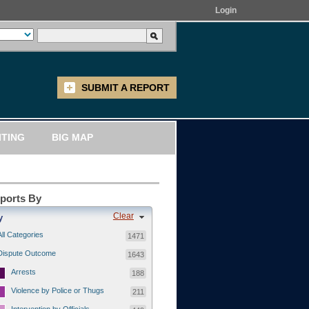
Login
SUBMIT A REPORT
ITING
BIG MAP
eports By
Clear
y
All Categories
1471
Dispute Outcome
1643
Arrests
188
Violence by Police or Thugs
211