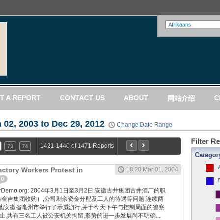
T A REPORT
CONTACT US
ABOUT
C
网站介绍
 02, 2003 to Dec 29, 2012
Change Date Range
Filter R
1421-1440 of 1471 Reports
73
74
Categor
actory Workers Protest in
18:20 Mar 01, 2004
0
WorkerDemo.org: 2004年3月1日至3月2日,安徽古井集团古井酒厂的职
港金吉集团收购）,公司剩余资金分配及工人的待遇等问题,连续两
地安徽省亳州市举行了示威游行,并于今天下午与控制局面的警察
止,共有三名工人被公安机关拘留,形势的进一步发展尚不明确....