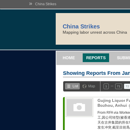
»
China Strikes
China Strikes
Mapping labor unrest across China
HOME
REPORTS
SUBMI
Showing Reports From
Jan
…
List
Map
1
71
72
Gujing Liquor F
Bozhou, Anhui
From RFA via 
工,因公司转型(被香
天在古井集团的所在
发生冲突,截至目前爲