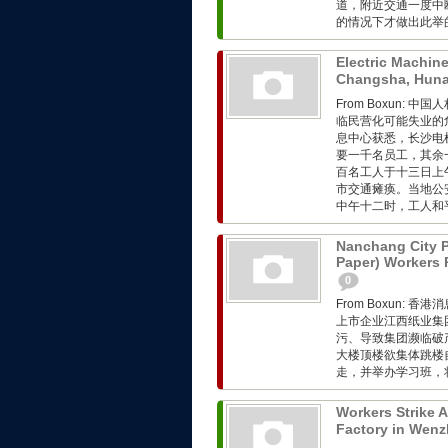
道，附近交通一度中
的情况下才做出此举的。
Electric Machine
Changsha, Hun
From Boxun
临民营化可能失业的
息中心获悉，长沙电
要一千名员工，其余
百名工人于十三日上
市交通瘫痪。当地公
中午十二时，工人和平
Nanchang City Pr
Paper) Workers 
0
From Boxun:
上市企业江西纸业集
污、导致集团濒临破
大楼顶楼欲集体跳楼
走，并举办学习班，将
Workers Strike 
Factory in Wenz