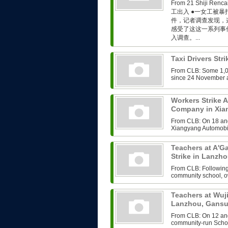
From 21 Shiji R
工出入 ●一女工被暴
件，记者调查发现，这
感受了这这一系列事
入调查。...
Taxi Drivers Str
From CLB: Some 1,00
since 24 November an
Workers Strike 
Company in Xia
From CLB: On 18 an
Xiangyang Automobil
Teachers at A'
Strike in Lanzh
From CLB: Following 
community school, o
Teachers at Wuj
Lanzhou, Gans
From CLB: On 12 and
community-run School