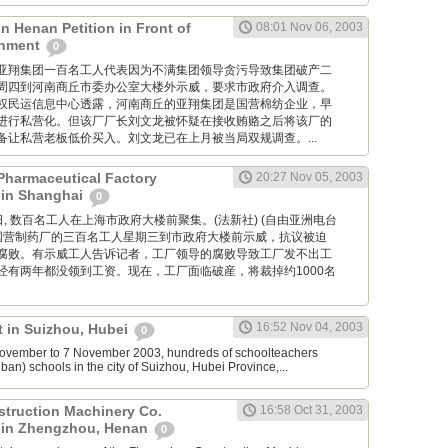
in Henan Petition in Front of
08:01 Nov 06, 2003
rnment
0
河南商丘亚翔集团一百名工人代表因为不满集团领导贪污导致集团破产二
周四到河南商丘市委办公室大楼外示威，要求市政府介入调查。
权民运信息中心透露，河南商丘的亚翔集团是国营棉纺企业，早
进行私营化。但该厂厂长刘文龙被怀疑在接收贿赂之后将该厂的
备让私营老板低价买入。刘文龙已在上月被当局双规调查。...
Pharmaceutical Factory
20:27 Nov 05, 2003
 in Shanghai
0
11月5日, 数百名工人在上海市政府大楼前聚集。(法新社) (自由亚洲电台
家国营制药厂的三百名工人星期三到市政府大楼前示威，抗议被迫
腐败。有示威工人告诉记者，工厂领导的腐败导致工厂发不出工
经有两年都没领到工资。现在，工厂面临破産，将裁掉约1000名
16:52 Nov 04, 2003
t in Suizhou, Hubei
0
ovember to 7 November 2003, hundreds of schoolteachers
an) schools in the city of Suizhou, Hubei Province,...
truction Machinery Co.
16:58 Oct 31, 2003
t in Zhengzhou, Henan
0