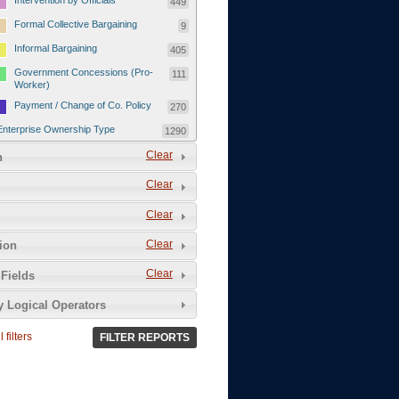
Intervention by Officials
449
Formal Collective Bargaining
9
Informal Bargaining
405
Government Concessions (Pro-
111
Worker)
Payment / Change of Co. Policy
270
Enterprise Ownership Type
1290
SOEs / Collectives / Public
Clear
372
n
Sector
Clear
Domestic Private
551
Foreign or Joint-Venture Private
328
Clear
Self-Employed
39
Clear
tion
Grievances and Demands
2133
Clear
Fields
Food
13
y Logical Operators
Higher Wages
256
Wage Arrears / Downward
669
 filters
FILTER REPORTS
Wage Adjustments / Raised
Rental Fees
Injuries / Illnesses / Deaths /
38
Safety