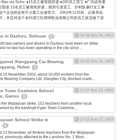
encai Bao via Sohu: ●15员工被突然辞退 ●200员工罢工 ●厂内还有童
打昏迷 15名员工被突然辞退，既而引发罢工、护村队暴打女工事
个企业的还有不少童工在做苦力。 2003年12月初，记者亲自
件，并且对这个名叫浙江红绣球鞋业有限公司的员工状况做了深
16:36 Nov 24, 2003
ike in Dazhou, Sichuan
0
0 taxi-owners and drivers in Dazhou have been on strike
d no taxi has been operating in the city since...
Against Xiangyang Car Bearing
20:35 Nov 18, 2003
ngyang, Hubei
0
d 19 November 2003, about 10,000 workers from the
e Bearing Company Ltd, Xiangfan City, blocked roads...
Gan Town Coalmine School
17:07 Nov 13, 2003
ou, Gansu
0
the Wujiayuan strike, 152 teachers from another local
wned by the bankrupt A’gan Town Coalmine,...
iayuan School Strike in
17:02 Nov 12, 2003
u
0
 13 November, all thirteen teachers from the Wujiayuan
, previously attached to the Lanzhou No. 1 Wool...