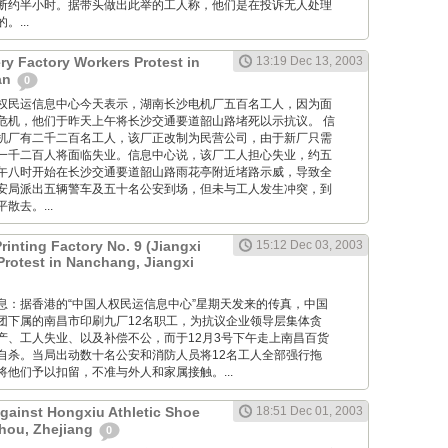
断约半小时。据带头做出此举的工人称，他们是在投诉无人处理
...
ry Factory Workers Protest in
13:19 Dec 13, 2003
an
0
: 中国人权民运信息中心今天表示，湖南长沙电机厂五百名工人，因为面
危机，他们于昨天上午将长沙交通要道韶山路堵死以示抗议。 信
机厂有二千二百名工人，该厂正改制为民营公司，由于新厂只需
一千二百人将面临失业。信息中心说，该厂工人担心失业，约五
午八时开始在长沙交通要道韶山路雨花亭附近堵路示威，导致全
安局派出五辆警车及五十名公安到场，但未与工人发生冲突，到
散去。...
inting Factory No. 9 (Jiangxi
15:12 Dec 03, 2003
Protest in Nanchang, Jiangxi
 香港消息：据香港的“中国人权民运信息中心”星期天发来的传真，中国
团下属的南昌市印刷九厂12名职工，为抗议企业领导层集体贪
产、工人失业、以及补偿不公，而于12月3号下午走上南昌百货
自杀。当局出动数十名公安和消防人员将12名工人全部强行拖
他们予以扣留，不准与外人和家属接触。...
Against Hongxiu Athletic Shoe
18:51 Dec 01, 2003
hou, Zhejiang
0