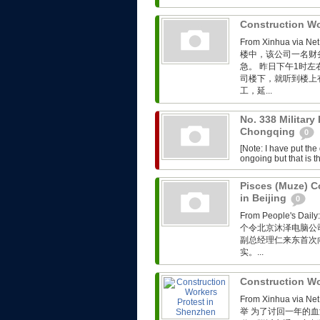
Construction Wo
From Xinhua 
楼中，该公司一名财
急。 昨日下午1时
司楼下，就听到楼上
工，延...
No. 338 Military
Chongqing
0
[Note: I have put th
ongoing but that is th
Pisces (Muze) C
in Beijing
0
From People'
个令北京沐泽电脑公
副总经理仁来东首次向
实。...
Construction Wo
From Xinhua 
举 为了讨回一年的