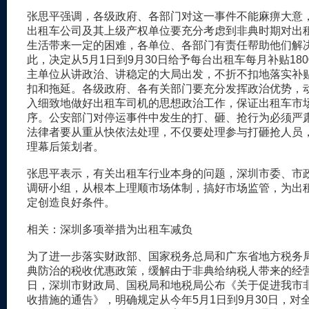
张思平强调，各级政府、各部门对这一事件不能麻痹大意
出租车公司及其上级产权单位要充分考虑到非典时期对出
生活带来一定的困难，各单位、各部门有责任帮助他们解
此，决定从5月1日到9月30日给予每台出租车每月补贴18
主单位从讲政治、讲稳定的大局出发，不折不扣地落实补
扣和拖延。各级政府、各有关部门要充分发挥政治优势，
入细致地做好出租车司机的思想政治工作，保证出租车市
序。公安部门对停运事件中发生的打、砸、抢行为必须严
法律者要从重从快依法处理，不仅要处理参与打砸抢人员
理幕后策划者。
张思平表示，有关出租车行业本身的问题，深圳市委、市
调研小组，从根本上理顺市场体制，搞好市场监管，为出
定创造良好条件。
相关：深圳多项举措为出租车减负
为了进一步落实财政部、国家税务总局和广东省地方税务
典防治的税收优惠政策，缓解由于非典给纳税人带来的经营
日，深圳市财政局、国税局和地税局公布《关于促进我市
收措施的通告》，明确规定从今年5月1日到9月30日，对