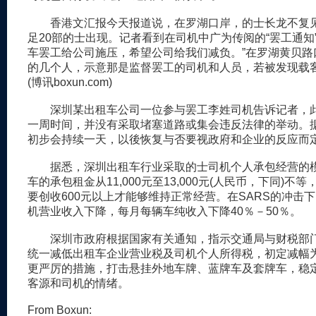
香港文汇报今天报道说，在罗湖口岸，的士长龙不复
足20部的士出现。记者看到在司机中广为传阅的“罢工通知
车罢工给公司施压，希望公司给我们减负。”在罗湖黄贝路
的几个人，示意那是监督罢工的司机和人员，若被发现载
(博讯boxun.com)
深圳某出租车公司一位参与罢工李姓司机告诉记者，
一周时间，并没有采取堵塞道路或集会违反法律的举动。
初步会持续一天，以後恢复与否要视政府和企业的反应而
据悉，深圳出租车行业采取的士司机个人承包经营的
车的承包租金从11,000元至13,000元(人民币，下同)不
要创收600元以上才能够维持正常经营。在SARS的冲击
机营业收入下降，每月每辆车纯收入下降40％－50％。
深圳市政府根据国家有关通知，指示交通局与财税部
统一减低出租车企业营业税及司机个人所得税，初定减幅为
更严厉的措施，打击悬挂外地车牌、蓝牌车及套牌车，稳
客源和司机的情绪。
From Boxun: