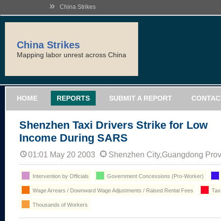
»
China Strikes
China Strikes
Mapping labor unrest across China
HOME
REPORTS
SUBMIT A REPORT
CONTAC
Shenzhen Taxi Drivers Strike for Low
Income During SARS
01:01 May 20 2003
Shenzhen City,Guangdong Prov
Intervention by Officials
Government Concessions (Pro-Worker)
Wage Arrears / Downward Wage Adjustments / Raised Rental Fees
Tax
Thousands of Workers