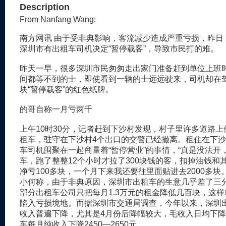
Description
From Nanfang Wang:
南方网讯 由于受非典影响，客流减少造成严重亏损，昨日（
深圳市有出租车司机决定“暂停载客”，导致市民打的难。
昨天一早，很多深圳市民匆匆走出家门准备赶到单位上班
间都等不到的士，即使看到一辆的士远远驶来，司机却在
块“暂停载客”的红色纸牌。
的哥自称一月亏两千
上午10时30分，记者赶到下沙村发现，村子里许多道路
租车，驻守在下沙村4个出口的交警已经撤离。租住在下
车司机围聚在一起商量着“暂停营业”的事情，“真是没法开
车，跑了整整12个小时才拉了300块钱的客，扣掉油钱和
净亏100多块，一个月下来我还要往里面贴进去2000多块
小何称，由于非典原因，深圳市出租车的生意几乎差了三
部分出租车公司只把每月1.3万元的租金降低几百块，这
陷入亏损境地。而据深圳市交通局调查，今年以来，深圳
收入普遍下降，尤其是4月份后降幅较大，毛收入日均下降7
车每月纯收入下降2450—2650元。