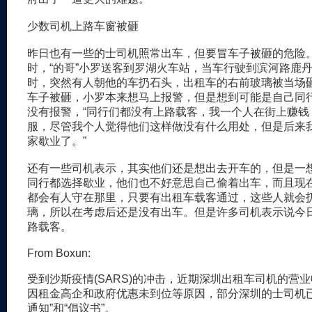
少数司机上路车窗被砸
昨日也有一些的士司机照常出车，但要冒车子被砸的危险
时，“的哥”小罗送客到罗湖火车站，当车行驶到滨河路鹿
时，突然有人朝他的车扔石头，出租车的右前玻璃被当场
车子被砸，小罗本来想马上报警，但是想到可能是自己同
没有报警，“同行们都没有上路载客，我一个人在街上赚钱
服，尽管我个人觉得他们这样做没有什么用处，但是后来
家歇业了。”
还有一些司机表示，其实他们还是想出去开车的，但是一
同行都选择歇业，他们也不好意思自己偷着出车，而且现
都会有人守在那里，只要有出租车载客通过，这些人就会
璃，所以在考虑后还是没有出车。但是许多司机表示说今
路载客。
From Boxun:
受到沙斯疫情(SARS)的冲击，近期深圳出租车司机的营
因租金高企和政府优惠未到位等原因，部分深圳的士司机已
通知”和“倡议书”。