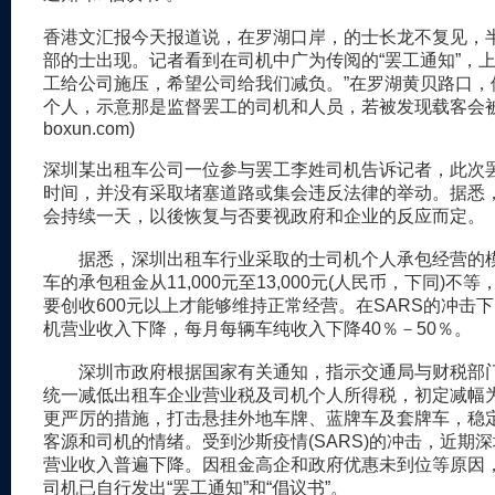
香港文汇报今天报道说，在罗湖口岸，的士长龙不复见，半
部的士出现。记者看到在司机中广为传阅的“罢工通知”，上
工给公司施压，希望公司给我们减负。”在罗湖黄贝路口，
个人，示意那是监督罢工的司机和人员，若被发现载客会被
boxun.com)
深圳某出租车公司一位参与罢工李姓司机告诉记者，此次
时间，并没有采取堵塞道路或集会违反法律的举动。据悉
会持续一天，以後恢复与否要视政府和企业的反应而定。
据悉，深圳出租车行业采取的士司机个人承包经营的
车的承包租金从11,000元至13,000元(人民币，下同)不
要创收600元以上才能够维持正常经营。在SARS的冲击
机营业收入下降，每月每辆车纯收入下降40％－50％。
深圳市政府根据国家有关通知，指示交通局与财税部
统一减低出租车企业营业税及司机个人所得税，初定减幅为
更严厉的措施，打击悬挂外地车牌、蓝牌车及套牌车，稳
客源和司机的情绪。受到沙斯疫情(SARS)的冲击，近期
营业收入普遍下降。因租金高企和政府优惠未到位等原因
司机已自行发出“罢工通知”和“倡议书”。