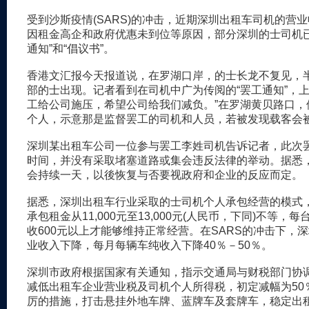
受到沙斯疫情(SARS)的冲击，近期深圳出租车司机的营
因租金高企和政府优惠未到位等原因，部分深圳的士司机已
通知”和“倡议书”。
香港文汇报今天报道说，在罗湖口岸，的士长龙不复见，半
部的士出现。记者看到在司机中广为传阅的“罢工通知”，上
工给公司施压，希望公司给我们减负。”在罗湖黄贝路口，
个人，示意那是监督罢工的司机和人员，若被发现载客会
深圳某出租车公司一位参与罢工李姓司机告诉记者，此次
时间，并没有采取堵塞道路或集会违反法律的举动。据悉
会持续一天，以後恢复与否要视政府和企业的反应而定。
据悉，深圳出租车行业采取的士司机个人承包经营的模式
承包租金从11,000元至13,000元(人民币，下同)不等，
收600元以上才能够维持正常经营。在SARS的冲击下，
业收入下降，每月每辆车纯收入下降40％－50％。
深圳市政府根据国家有关通知，指示交通局与财税部门协
减低出租车企业营业税及司机个人所得税，初定减幅为50
厉的措施，打击悬挂外地车牌、蓝牌车及套牌车，稳定出