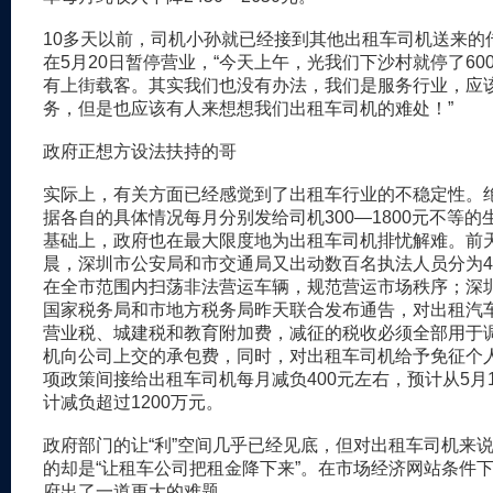
10多天以前，司机小孙就已经接到其他出租车司机送来的
在5月20日暂停营业，“今天上午，光我们下沙村就停了60
有上街载客。其实我们也没有办法，我们是服务行业，应
务，但是也应该有人来想想我们出租车司机的难处！”
政府正想方设法扶持的哥
实际上，有关方面已经感觉到了出租车行业的不稳定性。
据各自的具体情况每月分别发给司机300—1800元不等的
基础上，政府也在最大限度地为出租车司机排忧解难。前
晨，深圳市公安局和市交通局又出动数百名执法人员分为4
在全市范围内扫荡非法营运车辆，规范营运市场秩序；深
国家税务局和市地方税务局昨天联合发布通告，对出租汽
营业税、城建税和教育附加费，减征的税收必须全部用于
机向公司上交的承包费，同时，对出租车司机给予免征个
项政策间接给出租车司机每月减负400元左右，预计从5月1
计减负超过1200万元。
政府部门的让“利”空间几乎已经见底，但对出租车司机来
的却是“让租车公司把租金降下来”。在市场经济网站条件
府出了一道更大的难题。