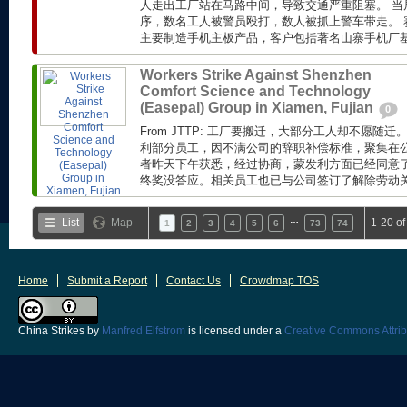
人走出工厂站在马路中间，导致交通严重阻塞。 当
序，数名工人被警员殴打，数人被抓上警车带走。 赛
主要制造手机主板产品，客户包括著名山寨手机厂基伍(
Workers Strike Against Shenzhen
Comfort Science and Technology
(Easepal) Group in Xiamen, Fujian
0
From JTTP: 工厂要搬迁，大部分工人却不愿随
利部分员工，因不满公司的辞职补偿标准，聚集在公
者昨天下午获悉，经过协商，蒙发利方面已经同意了工
终奖没答应。相关员工也已与公司签订了解除劳动关系
…
List
Map
1-20 o
1
2
3
4
5
6
73
74
Home
Submit a Report
Contact Us
Crowdmap TOS
China Strikes
by
Manfred Elfstrom
is licensed under a
Creative Commons Attrib