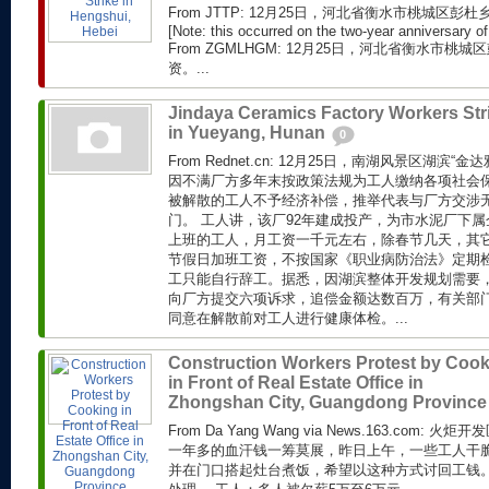
From JTTP: 12月25日，河北省衡水市桃城区
[Note: this occurred on the two-year anniversary of 
From ZGMLHGM: 12月25日，河北省衡水市
资。...
Jindaya Ceramics Factory Workers Str
in Yueyang, Hunan
0
From Rednet.cn: 12月25日，南湖风景区湖滨
因不满厂方多年末按政策法规为工人缴纳各项社会
被解散的工人不予经济补偿，推举代表与厂方交涉
门。 工人讲，该厂92年建成投产，为市水泥厂下属
上班的工人，月工资一千元左右，除春节几天，其
节假日加班工资，不按国家《职业病防治法》定期
工只能自行辞工。据悉，因湖滨整体开发规划需要
向厂方提交六项诉求，追偿金额达数百万，有关部
同意在解散前对工人进行健康体检。...
Construction Workers Protest by Coo
in Front of Real Estate Office in
Zhongshan City, Guangdong Provinc
From Da Yang Wang via News.163.com
一年多的血汗钱一筹莫展，昨日上午，一些工人干
并在门口搭起灶台煮饭，希望以这种方式讨回工钱