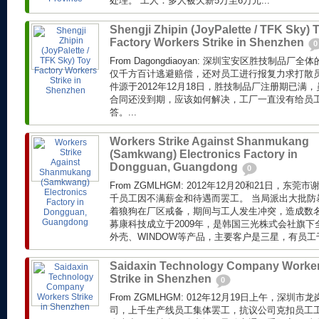
处理。 工人：多人被欠薪5万至6万元...
Shengji Zhipin (JoyPalette / TFK Sky) 
Factory Workers Strike in Shenzhen
0
From Dagongdiaoyan: 深圳宝安区胜技制品
仅千方百计逃避赔偿，还对员工进行报复力求打散员
件源于2012年12月18日，胜技制品厂注册期已满，
合同还没到期，应该如何解决，工厂一直没有给员
答。...
Workers Strike Against Shanmukang
(Samkwang) Electronics Factory in
Dongguan, Guangdong
0
From ZGMLHGM: 2012年12月20和21日，
千员工因不满薪金和待遇而罢工。 当局派出大批防
着狼狗在厂区戒备，期间与工人发生冲突，造成数名
募康科技成立于2009年，是韩国三光株式会社旗
外壳、WINDOW等产品，主要客户是三星，有员工
Saidaxin Technology Company Worke
Strike in Shenzhen
0
From ZGMLHGM: 012年12月19日上午，深
司，上千生产线员工集体罢工，抗议公司克扣员工工