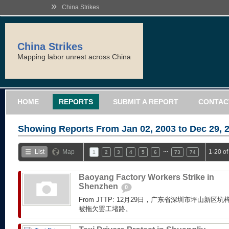
»
China Strikes
China Strikes
Mapping labor unrest across China
HOME
REPORTS
SUBMIT A REPORT
CONTAC
Showing Reports From
Jan 02, 2003 to Dec 29, 
…
List
Map
1-20 o
1
2
3
4
5
6
73
74
Baoyang Factory Workers Strike in
Shenzhen
0
From JTTP: 12月29日，广东省深圳市坪山新
被拖欠罢工堵路。