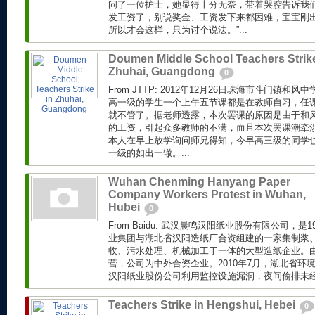
问了一位护士，她显得十分无奈，带着哭腔告诉我们
发工资了，别说奖金、工资发下来都困难，宝宝刚
所以才会这样，只为讨个说法。”...
Doumen Middle School Teachers Strike
Zhuhai, Guangdong
0
From JTTP: 2012年12月26日珠海市斗门镇
高一级的学生一个上午五节课都是在教师自习，任
就不管了。据老师透露，本次罢课的原因是由于和风
的工资，引起众多教师的不满，而且本次罢课潮牵
本人在早上放学询问师兄得知，今早高三级的同学
一级的如出一辙。...
Wuhan Chenming Hanyang Paper
Company Workers Protest in Wuhan,
Hubei
0
From Baidu: 武汉晨鸣汉阳纸业股份有限公司，是
业集团与湖北省汉阳造纸厂合资组建的一家集制浆
收、污水处理、机械加工于一体的大型造纸企业。
营，公司为中外合资企业。2010年7月，湖北省环
汉阳纸业股份公司利用监控设施漏洞，夜间偷排未经处
Teachers Strike in Hengshui, Hebei
0