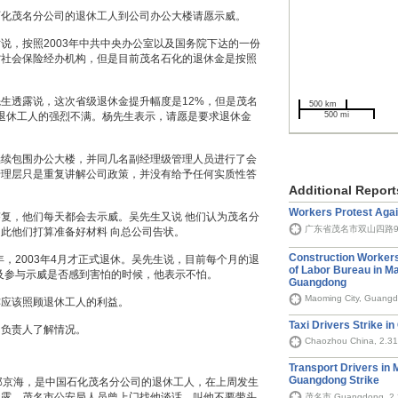
石化茂名分公司的退休工人到公司办公大楼请愿示威。
说，按照2003年中共中央办公室以及国务院下达的一份
省社会保险经办机构，但是目前茂名石化的退休金是按照
生透露说，这次省级退休金提升幅度是12%，但是茂名
500 km
500 mi
退休工人的强烈不满。杨先生表示，请愿是要求退休金
继续包围办公大楼，并同几名副经理级管理人员进行了会
管理层只是重复讲解公司政策，并没有给予任何实质性答
Additional Report
Workers Protest Agai
复，他们每天都会去示威。吴先生又说 他们认为茂名分
广东省茂名市双山四路9号大
此他们打算准备好材料 向总公司告状。
Construction Workers
年，2003年4月才正式退休。吴先生说，目前每个月的退
of Labor Bureau in M
以及参与示威是否感到害怕的时候，他表示不怕。
Guangdong
Maoming City, Guangd
亦应该照顾退休工人的利益。
Taxi Drivers Strike i
的负责人了解情况。
Chaozhou China, 2.3
Transport Drivers in 
Guangdong Strike
的郑京海，是中国石化茂名分公司的退休工人，在上周发生
透露，茂名市公安局人员曾上门找他谈话，叫他不要带头
茂名市 Guangdong, 2.