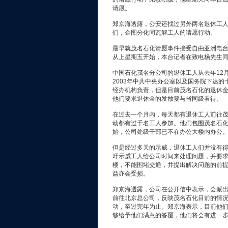
请愿。
郑京海透露，公安还找过另外两名退休工
们，企图分化同瓦解工人的请愿行动。
最早就茂名石化请愿事件接受自由亚洲电
从上星期五开始，本台记者在致电杨先生
中国石化茂名分公司的退休工人从去年12
2003年中共中央办公室以及国务院下达
经办机构负责，但是目前茂名石化的退休
他们要求退休金的发放要与省同级看待。
在过去一个月内，每天都有退休工人前往
动都有过千名工人参加。他们包围茂名石
始，公司处级干部已不在办公大楼内办公
但是经过多天的示威，退休工人们并没有
吁示威工人给公司时间来处理问题，并要
楼，不能围堵交通，并提出解决问题的前
益亦会受损。
郑京海透露，公司在公开信中表示，会派
前往北京总公司，反映茂名石化目前的情
动，至过完年为止。郑京海表示，目前他
够给予他们满意的答覆，他们将会有进一