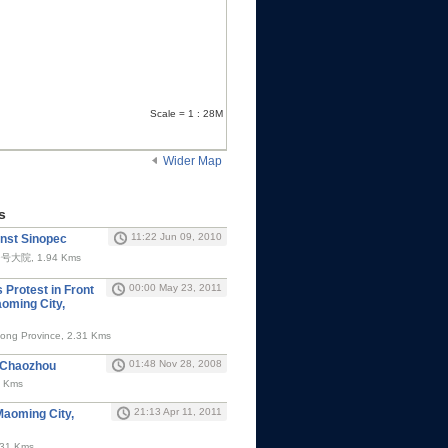
Scale = 1 : 28M
Wider Map
s
11:22 Jun 09, 2010
nst Sinopec
院, 1.94 Kms
00:00 May 23, 2011
 Protest in Front
aoming City,
ong Province, 2.31 Kms
01:48 Nov 28, 2008
n Chaozhou
1 Kms
21:13 Apr 11, 2011
Maoming City,
31 Kms