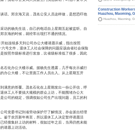
Construction Workers
Huazhou, Maoming, 
人谈话。郑京海又说，茂名公安人员这样做，是想恐吓他
Huazhou, Maoming, G
台采访的杨先生说，自己的电话自上星期五起被监听。自
同郑京海的时候，就经常出现打不通的情况。
月开始连续多天到公司办公大楼请愿示威，指出按照
的十六号文件，退休工人社会保障的问题应该由省社会保险
金是按照市级标准进行发放，比省级标准低了很多，因此
茂名石化办公大楼示威。据杨先生透露，几乎每次示威行
化的办公大楼，不让里面工作人员出入。从上星期五开
。
得到满意的答覆。茂名石化在上星期发出一份公开信，呼
求退休工人不要搞大规模的群众上访，不能围堵办公大
提是公司的稳定，强调假如公司生产出现问题，员工的利
出公司党委书记到省劳动保护厅了解情况，亦会派出经理
况。鉴于农历新年将至，所以退休工人决定暂停请愿活
们已经搜集好上访的材料，假如过年之后，当局仍然未能
步的请愿上访活动。