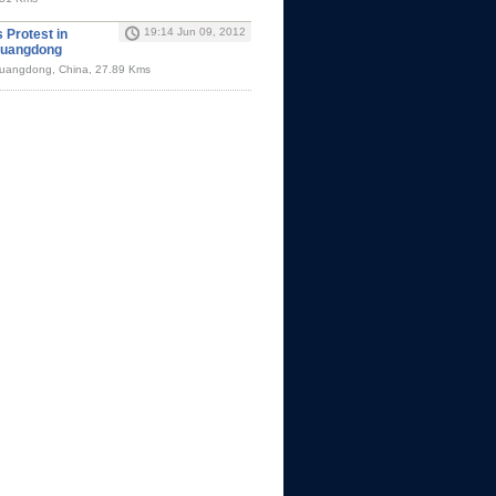
19:14 Jun 09, 2012
 Protest in
Guangdong
uangdong, China, 27.89 Kms