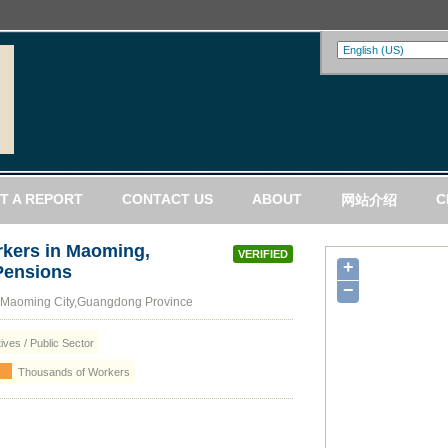
T A REPORT
CONTACT US
ABOUT
C
网站介绍
rkers in Maoming,
VERIFIED
+
Pensions
−
t,Maoming City,Guangdong Province
ives / Public Sector
Thousands of Workers