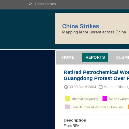
»
China Strikes
China Strikes
Mapping labor unrest across China
HOME
REPORTS
SUBMI
Retired Petrochemical Wo
Guangdong Protest Over 
00:00 Jan 6 2004
Maonan Distric
Informal Bargaining
SOEs / Collect
Benefits / Social Insurance / Bonuses
Description
From RFA: