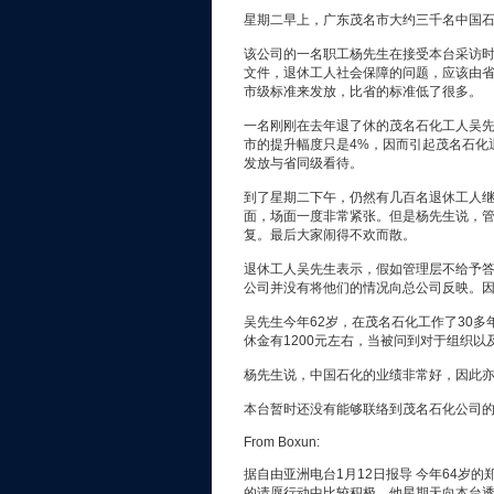
星期二早上，广东茂名市大约三千名中国
该公司的一名职工杨先生在接受本台采访时
文件，退休工人社会保障的问题，应该由
市级标准来发放，比省的标准低了很多。
一名刚刚在去年退了休的茂名石化工人吴先
市的提升幅度只是4%，因而引起茂名石化
发放与省同级看待。
到了星期二下午，仍然有几百名退休工人
面，场面一度非常紧张。但是杨先生说，
复。最后大家闹得不欢而散。
退休工人吴先生表示，假如管理层不给予答
公司并没有将他们的情况向总公司反映。因
吴先生今年62岁，在茂名石化工作了30多
休金有1200元左右，当被问到对于组织
杨先生说，中国石化的业绩非常好，因此
本台暂时还没有能够联络到茂名石化公司
From Boxun:
据自由亚洲电台1月12日报导 今年64岁
的请愿行动中比较积极，他星期天向本台