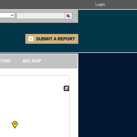
Login
SUBMIT A REPORT
ITING
BIG MAP