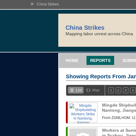
»
China Strikes
China Strikes
Mapping labor unrest across China
HOME
REPORTS
SUBMI
Showing Reports From
Jan
List
Map
1
2
3
4
Mingde Shipbuil
Nantong, Jiang
From ZGMLHG
Workers at Sunin
in Suzhou, Jia