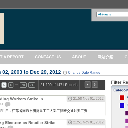
T A REPORT
CONTACT US
ABOUT
C
网站介绍
 02, 2003 to Dec 29, 2012
Change Date Range
Filter R
…
81-100 of 1471 Reports
5
6
73
74
Categor
ding Workers Strike in
21:58 Nov 01, 2012
su
0
M: 11月1日，江苏省南通市明德重工工人罢工阻断交通讨要工资。
g Electronics Retailer Strike
21:51 Nov 01, 2012
ngsu
0