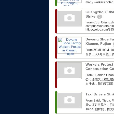
many workers noted t
Guangzhou 1850
Strike
0
From CLB: Guangzho
campus Workers Stri
http://weibo.com/2
Deyang Shoe Fac
Xiamen, Fujian
From ZGMLHG
百多工人4月未领工
Workers Protes
Construction 
From Huaidan Ch
公司遇拖欠工程款破
血汗钱，我们要回家
Taxi Drivers St
From Baidu 
些人还好意思**，尼玛 昨
Tieba: 他妹的，