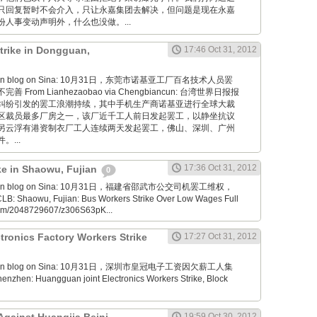
只回复暂时不会介入，只让永嘉集团去解决，但问题是现在永嘉
人事变动声明外，什么也没做。...
trike in Dongguan,
17:46 Oct 31, 2012
aoyan blog on Sina: 10月31日，东莞市诺基亚工厂百名技术人员罢
From Lianhezaobao via Chengbiancun: 台湾世界日报报
纠纷引发的罢工浪潮持续，其中手机生产商诺基亚进行全球大裁
区裁员最多厂房之一，该厂近千工人前日发起罢工，以静坐抗议
另云浮有港资制衣厂工人连续两天发起罢工，佛山、深圳、广州
...
17:36 Oct 31, 2012
ike in Shaowu, Fujian
0
aoyan blog on Sina: 10月31日，福建省邵武市公交司机罢工维权，
Shaowu, Fujian: Bus Workers Strike Over Low Wages Full
.com/2048729607/z306S63pK...
ronics Factory Workers Strike
17:27 Oct 31, 2012
aoyan blog on Sina: 10月31日，深圳市皇冠电子工资因欠薪工人集
zhen: Huangguan joint Electronics Workers Strike, Block
19:59 Oct 30, 2012