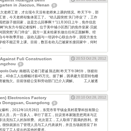
Against Huangjia Beini
rgarten in Jiaozuo, Henan
0
 学校因拖欠老师工资，才出现今天没有老师来上课的情况。昨天下午，部
资，今天老师却集体罢工了。 “幼儿园突然‘关门停业’了，工作
园把孩子接回家，这是怎么回事啊？”11月30日上午，焦作信息
子树”向东方今报记者报料，位于美中城小区西门的焦作皇家·贝妮
何因突然“关门停业”，园方一直未给家长做出任何正面解释。经
自今年秋季开始，该幼儿园与一培训中心联合办学，因双方发生
学校不能正常上课。目前，数百名幼儿已被家长接回家中，何时
.
 Against Fuli Construction
20:53 Oct 29, 2012
angzhou
0
Metropolis Daily: 南都讯 记者门君诚 陈志刚 昨天下午3时许，张槎街
处，40余工人拉横幅讨薪45万元。据了解，因承建方层层转包楼
资被拖欠。目前张槎公安和劳动部门已介入调解。 工人被逐
en) Electronics Factory
20:10 Oct 28, 2012
 in Dongguan, Guangdong
0
ng: 工友爆料，2012年10月28日，东莞市常平镇金美村星擎科技有限公
部人员，共一百多人，举行了罢工，抗议资本家随意把周末与正
非法克扣工人的加班费。 此次罢工，工人取得了圆满的胜利。资
，很快就派出了管理人员与工人代表谈判，并且当场就答应了补
答应了工人提出的其他的要求。