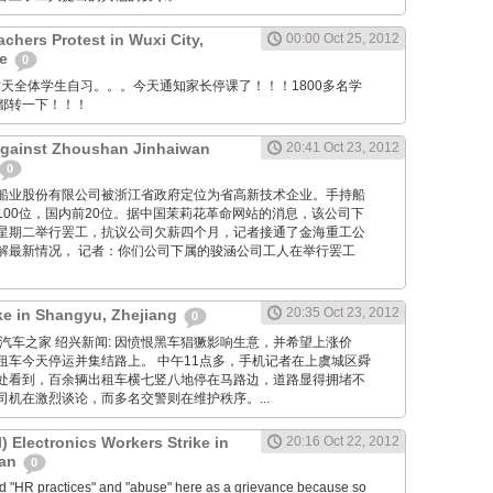
chers Protest in Wuxi City,
00:00 Oct 25, 2012
ce
0
anya: 昨天全体学生自习。。。今天通知家长停课了！！！1800多名学
都转一下！！！
Against Zhoushan Jinhaiwan
20:41 Oct 23, 2012
0
舟山金海船业股份有限公司被浙江省政府定位为省高新技术企业。手持船
100位，国内前20位。据中国茉莉花革命网站的消息，该公司下
星期二举行罢工，抗议公司欠薪四个月，记者接通了金海重工公
解最新情况， 记者：你们公司下属的骏涵公司工人在举行罢工
20:35 Oct 23, 2012
ike in Shangyu, Zhejiang
0
g Net: 汽车之家 绍兴新闻: 因愤恨黑车猖獗影响生意，并希望上涨价
租车今天停运并集结路上。 中午11点多，手机记者在上虞城区舜
处看到，百余辆出租车横七竖八地停在马路边，道路显得拥堵不
机在激烈谈论，而多名交警则在维护秩序。...
 Electronics Workers Strike in
20:16 Oct 22, 2012
uan
0
ed "HR practices" and "abuse" here as a grievance because so