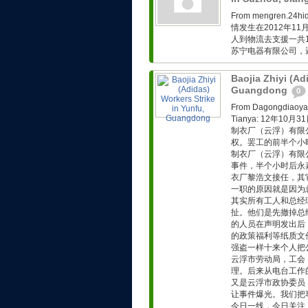
From mengren.
情发生在2012年1
人到物流去支援一共
苏宁电器有限公司，
Baojia Zhiyi (Ad
Guangdong
0
From Dagongd
Tianya: 12年
制衣厂（云浮）有限
权。罢工的前半个小
制衣厂（云浮）有限
事件，半个小时后永
衣厂黎浩文接任，其
一职的原因就是因为
其实所有工人和总经
扯。他们是先撤掉总
的人员在声明发出后
的政策福利等纸质文
强盗一样十来个人把
云浮市劳动局，工会
理。后来从电台工作
又是云浮市政协委员
让事件爆光。我们把
今日一线，今日关注