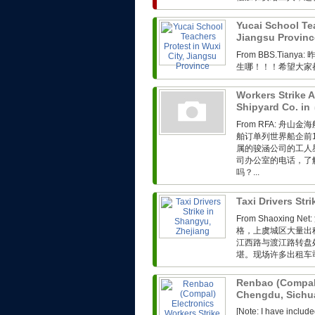
Yucai School Tea
Jiangsu Provin
From BBS.Ti
生哪！！！希望大家
Workers Strike 
Shipyard Co. in
From RFA: 
舶订单列世界船企前
属的骏涵公司的工人
司办公室的电话，了
吗？...
Taxi Drivers Str
From Shaoxin
格，上虞城区大量出
江西路与渡江路转盘
堪。现场许多出租车司
Renbao (Compal)
Chengdu, Sich
[Note: I have includ