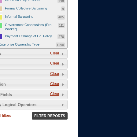
Intervention by Officials
449
Formal Collective Bargaining
9
Informal Bargaining
405
Government Concessions (Pro-
111
Worker)
Payment / Change of Co. Policy
270
Enterprise Ownership Type
1290
SOEs / Collectives / Public
Clear
372
n
Sector
Clear
Domestic Private
551
Foreign or Joint-Venture Private
328
Clear
Self-Employed
39
Clear
tion
Grievances and Demands
2133
Clear
Fields
Food
13
y Logical Operators
Higher Wages
256
Wage Arrears / Downward
669
 filters
FILTER REPORTS
Wage Adjustments / Raised
Rental Fees
Injuries / Illnesses / Deaths /
38
Safety