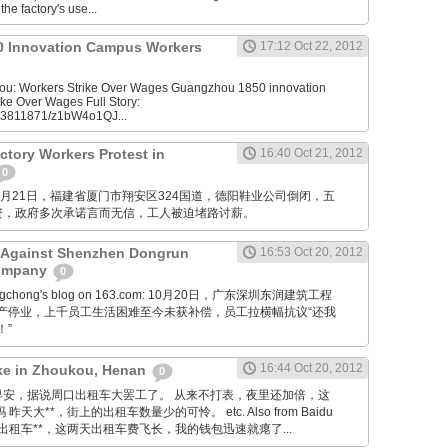
he factory's use...
 Innovation Campus Workers
17:12 Oct 22, 2012
u: Workers Strike Over Wages Guangzhou 1850 innovation
ke Over Wages Full Story:
953811871/z1bW4o1QJ...
tory Workers Protest in
16:40 Oct 21, 2012
0
M: 10月21日，福建省厦门市翔安区324国道，德阳鞋业公司倒闭，五
资，政府多次承诺言而无信，工人被迫堵路讨薪。
t Against Shenzhen Dongrun
16:53 Oct 20, 2012
Company
0
ongchong's blog on 163.com: 10月20日，广东深圳东润建筑工程
产停业，上千员工生活困难至今未获补偿，员工拉横幅抗议“还我
！”
16:44 Oct 20, 2012
rike in Zhoukou, Henan
0
Tieba: 早安，据说周口出租车大罢工了。 从来不打表，夜里还加倍，这
天大**，街上的出租车数量少的可怜。 etc. Also from Baidu
因为出租车**，这两天出租车费飞长，我的钱包迅速就瘪了...