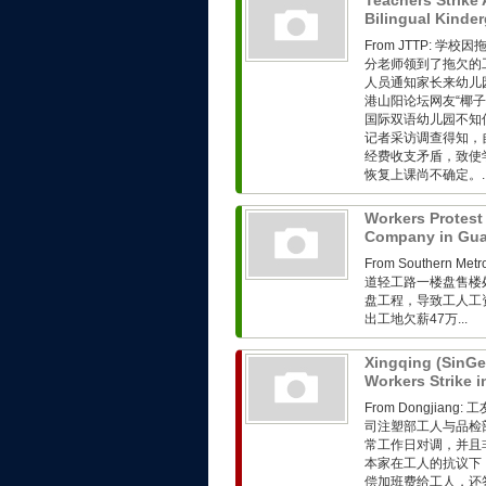
Teachers Strike 
Bilingual Kinde
From JTTP:
分老师领到了拖欠的工
人员通知家长来幼儿
港山阳论坛网友“椰
国际双语幼儿园不知
记者采访调查得知，
经费收支矛盾，致使
恢复上课尚不确定。..
Workers Protest
Company in Gu
From Southern 
道轻工路一楼盘售楼
盘工程，导致工人工
出工地欠薪47万...
Xingqing (SinGe
Workers Strike
From Dongjia
司注塑部工人与品检
常工作日对调，并且
本家在工人的抗议下
偿加班费给工人，还