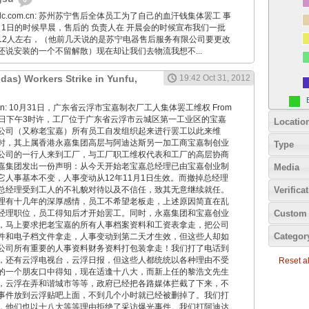
24hidc.com.cn: 苏州苏宁售后全体员工为了自己的血汗钱集体罢工 事
1月1日的时候早晨，售后的 负责人在 开晨会的时候宣布我们一批
12人左右，（他前几天说的是苏宁电器售后服务有限公司要更改
还说安装的一个不留解散）现在却让我们去物流我想不...
idas) Workers Strike in Yunfu,
19:42 Oct 31, 2012
iaoyan: 10月31日，广东省云浮市宝嘉制衣厂工人集体罢工维权 From
10月31日下午3时许，工厂位于广东省云浮市云城区第一工业区的宝嘉
Locatio
公司（又称老宝嘉）所有员工自发组织起来进行罢工以此来维
时，其上属香港永嘉集团高层与阿迪达斯另一加工商宝嘉制创业
Type
公司的一行人来到工厂，与工厂职工维权代表和工厂的高层协商
嘉集团发出一份声明：从今天开始老宝嘉总经理已由宝嘉创业制
Media
它人事基本不变，人事变动从12年11月1日生效。而撤掉总经理
总经理受到工人的不礼貌对待以及不信任，致其无意继续就任。
Verifica
理有十几年的深厚感情，员工不希望老板走，上述原因简直在乱
Custom 
经理职位，员工得知后才开始罢工。同时，永嘉集团和宝嘉创业
，马上要求把老宝嘉的所有人事档案资料和工资表拿走，把公司
Categor
件和电子档文件拿走，人事变动到第二天才生效，但这些人却如
公司所有重要的人事资料财务资料打包装拿走！我们打了电话到
，还有云浮电视台，云浮日报，但这些人都统统以各种理由不受
Reset all
的一个朋友口中得知，现在适逢十八大，而新上任的黎浩文先生
，云浮在弄和谐城市等等，政府已经把各路媒体拦截了下来，不
事件放到云浮贴吧上面，不到几个小时就已经被删掉了。我们打
，他们也以十八大等等理由拒绝了采访爆光事件。我们打阿迪达