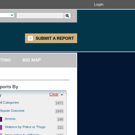
Login
SUBMIT A REPORT
ITING
BIG MAP
eports By
Clear
y
All Categories
1471
Dispute Outcome
1643
Arrests
188
Violence by Police or Thugs
211