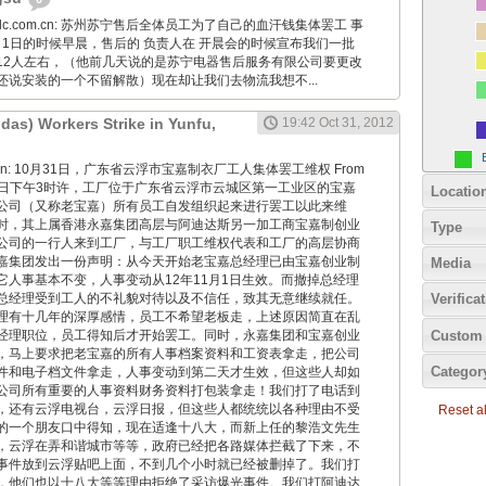
24hidc.com.cn: 苏州苏宁售后全体员工为了自己的血汗钱集体罢工 事
1月1日的时候早晨，售后的 负责人在 开晨会的时候宣布我们一批
12人左右，（他前几天说的是苏宁电器售后服务有限公司要更改
还说安装的一个不留解散）现在却让我们去物流我想不...
idas) Workers Strike in Yunfu,
19:42 Oct 31, 2012
iaoyan: 10月31日，广东省云浮市宝嘉制衣厂工人集体罢工维权 From
10月31日下午3时许，工厂位于广东省云浮市云城区第一工业区的宝嘉
Locatio
公司（又称老宝嘉）所有员工自发组织起来进行罢工以此来维
时，其上属香港永嘉集团高层与阿迪达斯另一加工商宝嘉制创业
Type
公司的一行人来到工厂，与工厂职工维权代表和工厂的高层协商
嘉集团发出一份声明：从今天开始老宝嘉总经理已由宝嘉创业制
Media
它人事基本不变，人事变动从12年11月1日生效。而撤掉总经理
总经理受到工人的不礼貌对待以及不信任，致其无意继续就任。
Verifica
理有十几年的深厚感情，员工不希望老板走，上述原因简直在乱
Custom 
经理职位，员工得知后才开始罢工。同时，永嘉集团和宝嘉创业
，马上要求把老宝嘉的所有人事档案资料和工资表拿走，把公司
Categor
件和电子档文件拿走，人事变动到第二天才生效，但这些人却如
公司所有重要的人事资料财务资料打包装拿走！我们打了电话到
，还有云浮电视台，云浮日报，但这些人都统统以各种理由不受
Reset all
的一个朋友口中得知，现在适逢十八大，而新上任的黎浩文先生
，云浮在弄和谐城市等等，政府已经把各路媒体拦截了下来，不
事件放到云浮贴吧上面，不到几个小时就已经被删掉了。我们打
，他们也以十八大等等理由拒绝了采访爆光事件。我们打阿迪达