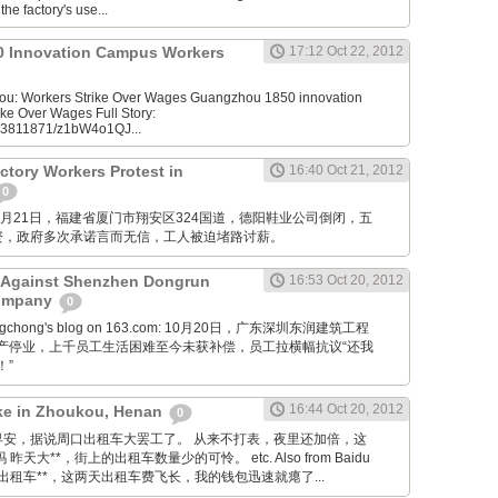
he factory's use...
 Innovation Campus Workers
17:12 Oct 22, 2012
u: Workers Strike Over Wages Guangzhou 1850 innovation
ke Over Wages Full Story:
953811871/z1bW4o1QJ...
tory Workers Protest in
16:40 Oct 21, 2012
0
M: 10月21日，福建省厦门市翔安区324国道，德阳鞋业公司倒闭，五
资，政府多次承诺言而无信，工人被迫堵路讨薪。
t Against Shenzhen Dongrun
16:53 Oct 20, 2012
Company
0
ongchong's blog on 163.com: 10月20日，广东深圳东润建筑工程
产停业，上千员工生活困难至今未获补偿，员工拉横幅抗议“还我
！”
16:44 Oct 20, 2012
rike in Zhoukou, Henan
0
Tieba: 早安，据说周口出租车大罢工了。 从来不打表，夜里还加倍，这
天大**，街上的出租车数量少的可怜。 etc. Also from Baidu
因为出租车**，这两天出租车费飞长，我的钱包迅速就瘪了...