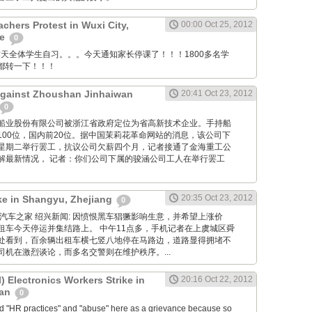
chers Protest in Wuxi City,
00:00 Oct 25, 2012
ce
0
anya: 昨天全体学生自习。。。今天通知家长停课了！！！1800多名学
都转一下！！！
Against Zhoushan Jinhaiwan
20:41 Oct 23, 2012
0
舟山金海船业股份有限公司被浙江省政府定位为省高新技术企业。手持船
100位，国内前20位。据中国茉莉花革命网站的消息，该公司下
星期二举行罢工，抗议公司欠薪四个月，记者接通了金海重工公
解最新情况， 记者：你们公司下属的骏涵公司工人在举行罢工
20:35 Oct 23, 2012
ike in Shangyu, Zhejiang
0
g Net: 汽车之家 绍兴新闻: 因愤恨黑车猖獗影响生意，并希望上涨价
租车今天停运并集结路上。 中午11点多，手机记者在上虞城区舜
处看到，百余辆出租车横七竖八地停在马路边，道路显得拥堵不
机在激烈谈论，而多名交警则在维护秩序。...
 Electronics Workers Strike in
20:16 Oct 22, 2012
uan
0
ed "HR practices" and "abuse" here as a grievance because so