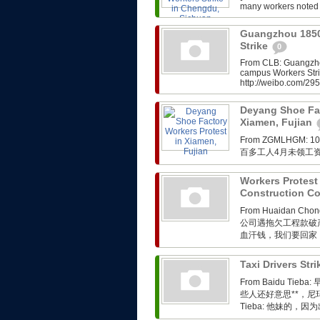
many workers noted t
Guangzhou 1850
Strike
0
From CLB: Guangzho
campus Workers Stri
http://weibo.com/2
Deyang Shoe Fac
Xiamen, Fujian
From ZGMLHG
百多工人4月未领工
Workers Protes
Construction 
From Huaidan Ch
公司遇拖欠工程款破
血汗钱，我们要回家
Taxi Drivers St
From Baidu 
些人还好意思**，尼玛 昨
Tieba: 他妹的，