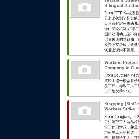
Teachers Strike 
Bilingual Kinde
From JTTP:
分老师领到了拖欠的工
人员通知家长来幼儿
港山阳论坛网友“椰
国际双语幼儿园不知
记者采访调查得知，
经费收支矛盾，致使
恢复上课尚不确定。..
Workers Protest
Company in Gu
From Southern 
道轻工路一楼盘售楼
盘工程，导致工人工
出工地欠薪47万...
Xingqing (SinGe
Workers Strike
From Dongjia
司注塑部工人与品检
常工作日对调，并且
本家在工人的抗议下
偿加班费给工人，还