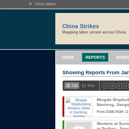
»
China Strikes
China Strikes
Mapping labor unrest across China
HOME
REPORTS
SUBMI
Showing Reports From
Jan
List
Map
1
2
3
4
Mingde Shipbuil
Nantong, Jiang
From ZGMLHG
Workers at Sunin
in Suzhou, Jia