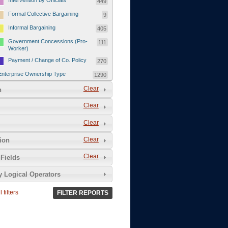
Intervention by Officials
449
Formal Collective Bargaining
9
Informal Bargaining
405
Government Concessions (Pro-
111
Worker)
Payment / Change of Co. Policy
270
Enterprise Ownership Type
1290
SOEs / Collectives / Public
Clear
372
n
Sector
Clear
Domestic Private
551
Foreign or Joint-Venture Private
328
Clear
Self-Employed
39
Clear
tion
Grievances and Demands
2133
Clear
Fields
Food
13
y Logical Operators
Higher Wages
256
Wage Arrears / Downward
669
 filters
FILTER REPORTS
Wage Adjustments / Raised
Rental Fees
Injuries / Illnesses / Deaths /
38
Safety