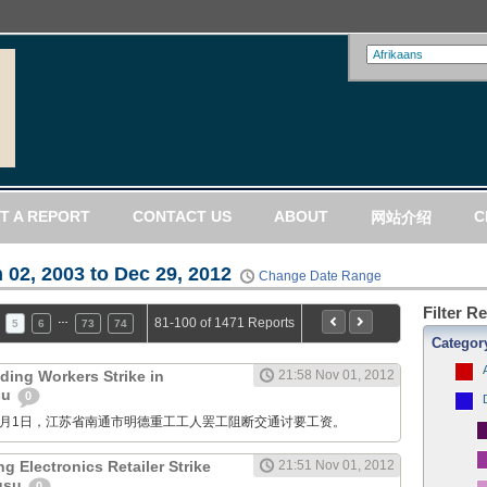
T A REPORT
CONTACT US
ABOUT
C
网站介绍
 02, 2003 to Dec 29, 2012
Change Date Range
Filter R
…
81-100 of 1471 Reports
5
6
73
74
Categor
ding Workers Strike in
21:58 Nov 01, 2012
su
0
M: 11月1日，江苏省南通市明德重工工人罢工阻断交通讨要工资。
g Electronics Retailer Strike
21:51 Nov 01, 2012
ngsu
0