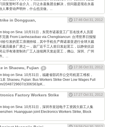
只回复暂时不会介入，只让永嘉集团去解决，但问题是现在永嘉
人事变动声明外，什么也没做。...
trike in Dongguan,
17:46 Oct 31, 2012
aoyan blog on Sina: 10月31日，东莞市诺基亚工厂百名技术人员罢
From Lianhezaobao via Chengbiancun: 台湾世界日报报
纠纷引发的罢工浪潮持续，其中手机生产商诺基亚进行全球大裁
区裁员最多厂房之一，该厂近千工人前日发起罢工，以静坐抗议
另云浮有港资制衣厂工人连续两天发起罢工，佛山、深圳、广州
...
17:36 Oct 31, 2012
ike in Shaowu, Fujian
0
aoyan blog on Sina: 10月31日，福建省邵武市公交司机罢工维权，
Shaowu, Fujian: Bus Workers Strike Over Low Wages Full
.com/2048729607/z306S63pK...
ronics Factory Workers Strike
17:27 Oct 31, 2012
aoyan blog on Sina: 10月31日，深圳市皇冠电子工资因欠薪工人集
zhen: Huangguan joint Electronics Workers Strike, Block
19:59 Oct 30, 2012