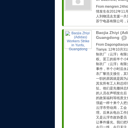
From mengren.
情发生在2012年1
人到物流去支援一共
苏宁电器有限公司，
Baojia Zhiyi (Ad
Guangdong
0
From Dagongd
Tianya: 12年
制衣厂（云浮）有限
权。罢工的前半个小
制衣厂（云浮）有限
事件，半个小时后永
衣厂黎浩文接任，其
一职的原因就是因为
其实所有工人和总经
扯。他们是先撤掉总
的人员在声明发出后
的政策福利等纸质文
强盗一样十来个人把
云浮市劳动局，工会
理。后来从电台工作
又是云浮市政协委员
让事件爆光。我们把
今日一线，今日关注