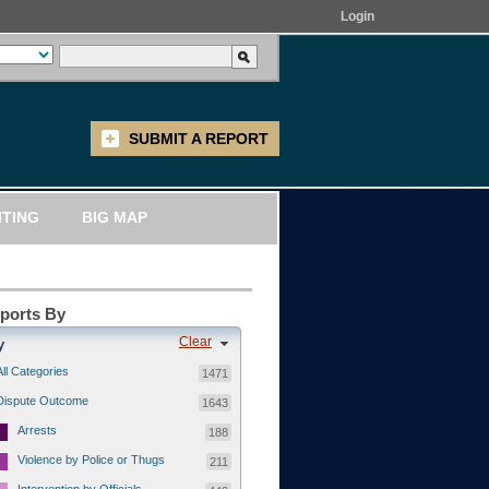
Login
SUBMIT A REPORT
ITING
BIG MAP
eports By
Clear
y
All Categories
1471
Dispute Outcome
1643
Arrests
188
Violence by Police or Thugs
211