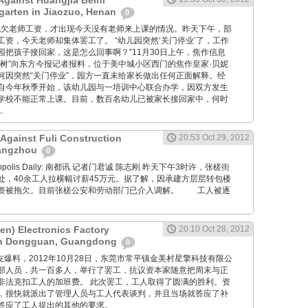
Against Huangjia Beini
rgarten in Jiaozuo, Henan
0
 学校因拖欠老师工资，才出现今天没有老师来上课的情况。昨天下午，部
资，今天老师却集体罢工了。 “幼儿园突然‘关门停业’了，工作
园把孩子接回家，这是怎么回事啊？”11月30日上午，焦作信息
子树”向东方今报记者报料，位于美中城小区西门的焦作皇家·贝妮
何因突然“关门停业”，园方一直未给家长做出任何正面解释。经
自今年秋季开始，该幼儿园与一培训中心联合办学，因双方发生
学校不能正常上课。目前，数百名幼儿已被家长接回家中，何时
.
 Against Fuli Construction
20:53 Oct 29, 2012
angzhou
0
Metropolis Daily: 南都讯 记者门君诚 陈志刚 昨天下午3时许，张槎街
处，40余工人拉横幅讨薪45万元。据了解，因承建方层层转包楼
资被拖欠。目前张槎公安和劳动部门已介入调解。 工人被逐
en) Electronics Factory
20:10 Oct 28, 2012
 in Dongguan, Guangdong
0
ng: 工友爆料，2012年10月28日，东莞市常平镇金美村星擎科技有限公
部人员，共一百多人，举行了罢工，抗议资本家随意把周末与正
非法克扣工人的加班费。 此次罢工，工人取得了圆满的胜利。资
，很快就派出了管理人员与工人代表谈判，并且当场就答应了补
答应了工人提出的其他的要求。