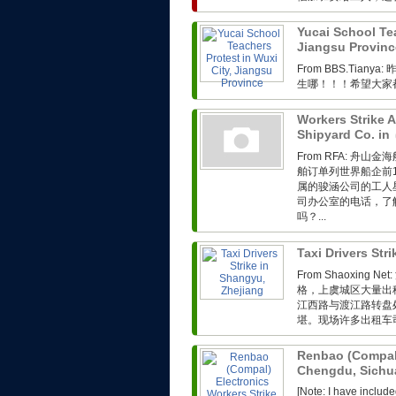
Yucai School Tea
Jiangsu Provin
From BBS.Ti
生哪！！！希望大家
Workers Strike 
Shipyard Co. in
From RFA: 
舶订单列世界船企前
属的骏涵公司的工人
司办公室的电话，了
吗？...
Taxi Drivers Str
From Shaoxin
格，上虞城区大量出
江西路与渡江路转盘
堪。现场许多出租车司
Renbao (Compal)
Chengdu, Sich
[Note: I have includ