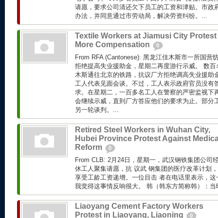
请愿，要求公司清还欠下员工的工资和津贴。市政
办法，并同意通过市劳动局，解决劳资纠纷。...
Textile Workers at Jiamusi City Protest 
More Compensation
0
From RFA (Cantonese): 黑龙江佳木斯市一
拒绝提高失业援助金，星期二再度游行示威。 数百
木斯通往北京的铁路，抗议厂方拒绝调高失业援助
工人代表见面会谈。不过，工人表示政府官员没有
求。在星期二，一百多名工人在警察的严密监视下
会继续示威，直到厂方答应他们的要求为止。部分
另一轮谈判。...
Retired Steel Workers in Wuhan City,
Hubei Province Protest Against Medica
Reform
0
From CLB: 2月24日，星期一，武汉钢铁集团公
休工人聚集请愿，抗 议武 钢集团的医疗改革计划
享受工龄工资递增。一位目击 者在电话里表示，这
我觉得这事情反响很大。 韩（韩东方简称韩）：当时
Liaoyang Cement Factory Workers
Protest in Liaoyang, Liaoning
0