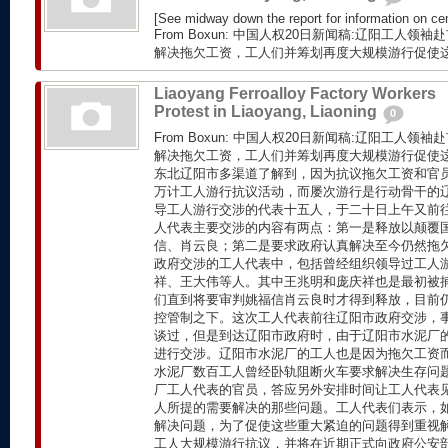
[See midway down the report for information on ce
From Boxun: 中国人权20日新闻稿:辽阳工人
解决拖欠工资，工人们并筹划再度大规模游行促使这些
Liaoyang Ferroalloy Factory Workers
Protest in Liaoyang, Liaoning
0
From Boxun: 中国人权20日新闻稿:辽阳工人
解决拖欠工资，工人们并筹划再度大规模游行促使这
东北辽阳市多渠道了解到，因为抗议拖欠工资和官
万计工人游行抗议活动，而屡次游行是行动骨干的
导工人游行交涉的代表十五人，于二十日上午又前
人代表主要交涉的内容有两点：第一是释放以颠覆
信、肖云良；第二是要求政府认真解决至今仍然拖
政府交涉的工人代表中，包括曾经组织领导过工人
祥、王大伟等人。其中王兆明和庞庆祥也是最初被
们直到将要审判姚福信肖云良时才得到释放，目前
控管制之下。这次工人代表前往辽阳市政府交涉，
谈过，但是到达辽阳市政府时，由于辽阳市水泥厂
进行交涉。辽阳市水泥厂的工人也是因为拖欠工资
水泥厂数百工人曾经卧轨阻断火车要求解决生存问
厂工人代表的官员，答应另外安排时间让工人代表
人所提的需要解决的那些问题。工人代表们表示，
解决问题，为了促使这些重大紧迫的问题得到重视
工人大规模游行抗议，并将在近期正式向政府公安部门