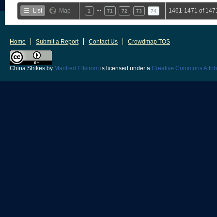
…
List
Map
1461-1471 of 147
1
71
72
73
74
Home
Submit a Report
Contact Us
Crowdmap TOS
China Strikes
by
Manfred Elfstrom
is licensed under a
Creative Commons Attrib