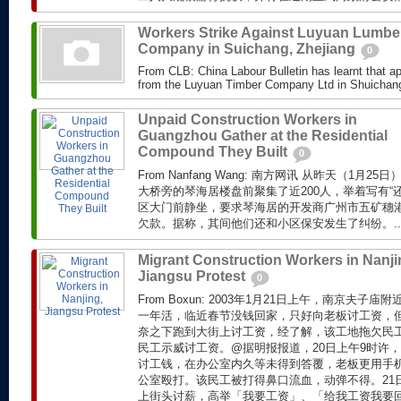
Workers Strike Against Luyuan Lumbe
Company in Suichang, Zhejiang
0
From CLB: China Labour Bulletin has learnt that a
from the Luyuan Timber Company Ltd in Shuichang 
Unpaid Construction Workers in
Guangzhou Gather at the Residential
Compound They Built
0
From Nanfang Wang: 南方网讯 从昨天（1月
大桥旁的琴海居楼盘前聚集了近200人，举着写有“
区大门前静坐，要求琴海居的开发商广州市五矿穗
欠款。据称，其间他们还和小区保安发生了纠纷。..
Migrant Construction Workers in Nanji
Jiangsu Protest
0
From Boxun: 2003年1月21日上午，南京夫子
一年活，临近春节没钱回家，只好向老板讨工资，
奈之下跑到大街上讨工资，经了解，该工地拖欠民工不
民工示威讨工资。@据明报报道，20日上午9时许
讨工钱，在办公室内久等未得到答覆，老板更用手
公室殴打。该民工被打得鼻口流血，动弹不得。21
上街头讨薪，高举「我要工资」、「给我工资我要