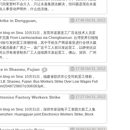
只回复暂时不会介入，只让永嘉集团去解决，但问题是现在永嘉
人事变动声明外，什么也没做。...
trike in Dongguan,
17:46 Oct 31, 2012
aoyan blog on Sina: 10月31日，东莞市诺基亚工厂百名技术人员罢
From Lianhezaobao via Chengbiancun: 台湾世界日报报
纠纷引发的罢工浪潮持续，其中手机生产商诺基亚进行全球大裁
区裁员最多厂房之一，该厂近千工人前日发起罢工，以静坐抗议
另云浮有港资制衣厂工人连续两天发起罢工，佛山、深圳、广州
...
17:36 Oct 31, 2012
ike in Shaowu, Fujian
0
aoyan blog on Sina: 10月31日，福建省邵武市公交司机罢工维权，
Shaowu, Fujian: Bus Workers Strike Over Low Wages Full
.com/2048729607/z306S63pK...
ronics Factory Workers Strike
17:27 Oct 31, 2012
aoyan blog on Sina: 10月31日，深圳市皇冠电子工资因欠薪工人集
zhen: Huangguan joint Electronics Workers Strike, Block
19:59 Oct 30, 2012