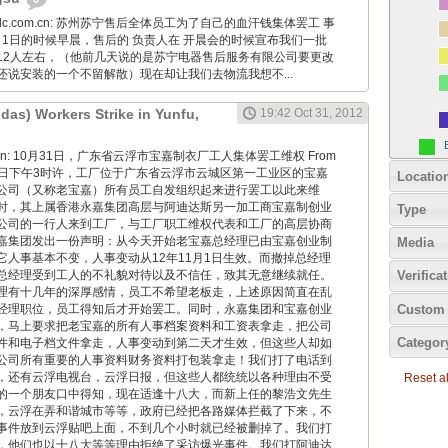
24hidc.com.cn: 苏州苏宁售后全体员工为了自己的血汗钱集体罢工 事
1月1日的时候早晨，售后的 负责人在 开晨会的时候宣布我们一批
12人左右，（他前几天说的是苏宁电器售后服务有限公司要更改
还说安装的一个不留解散）现在却让我们去物流我想不...
idas) Workers Strike in Yunfu,
19:42 Oct 31, 2012
iaoyan: 10月31日，广东省云浮市宝嘉制衣厂工人集体罢工维权 From
10月31日下午3时许，工厂位于广东省云浮市云城区第一工业区的宝嘉
Locatio
公司（又称老宝嘉）所有员工自发组织起来进行罢工以此来维
时，其上属香港永嘉集团高层与阿迪达斯另一加工商宝嘉制创业
Type
公司的一行人来到工厂，与工厂职工维权代表和工厂的高层协商
嘉集团发出一份声明：从今天开始老宝嘉总经理已由宝嘉创业制
Media
它人事基本不变，人事变动从12年11月1日生效。而撤掉总经理
总经理受到工人的不礼貌对待以及不信任，致其无意继续就任。
Verifica
理有十几年的深厚感情，员工不希望老板走，上述原因简直在乱
Custom 
经理职位，员工得知后才开始罢工。同时，永嘉集团和宝嘉创业
，马上要求把老宝嘉的所有人事档案资料和工资表拿走，把公司
Categor
件和电子档文件拿走，人事变动到第二天才生效，但这些人却如
公司所有重要的人事资料财务资料打包装拿走！我们打了电话到
，还有云浮电视台，云浮日报，但这些人都统统以各种理由不受
Reset all
的一个朋友口中得知，现在适逢十八大，而新上任的黎浩文先生
，云浮在弄和谐城市等等，政府已经把各路媒体拦截了下来，不
事件放到云浮贴吧上面，不到几个小时就已经被删掉了。我们打
，他们也以十八大等等理由拒绝了采访爆光事件。我们打阿迪达