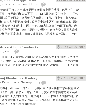
Against Huangjia Beini
rgarten in Jiaozuo, Henan
0
 学校因拖欠老师工资，才出现今天没有老师来上课的情况。昨天下午，部
资，今天老师却集体罢工了。 “幼儿园突然‘关门停业’了，工作
园把孩子接回家，这是怎么回事啊？”11月30日上午，焦作信息
子树”向东方今报记者报料，位于美中城小区西门的焦作皇家·贝妮
何因突然“关门停业”，园方一直未给家长做出任何正面解释。经
自今年秋季开始，该幼儿园与一培训中心联合办学，因双方发生
学校不能正常上课。目前，数百名幼儿已被家长接回家中，何时
.
 Against Fuli Construction
20:53 Oct 29, 2012
angzhou
0
Metropolis Daily: 南都讯 记者门君诚 陈志刚 昨天下午3时许，张槎街
处，40余工人拉横幅讨薪45万元。据了解，因承建方层层转包楼
资被拖欠。目前张槎公安和劳动部门已介入调解。 工人被逐
en) Electronics Factory
20:10 Oct 28, 2012
 in Dongguan, Guangdong
0
ng: 工友爆料，2012年10月28日，东莞市常平镇金美村星擎科技有限公
部人员，共一百多人，举行了罢工，抗议资本家随意把周末与正
非法克扣工人的加班费。 此次罢工，工人取得了圆满的胜利。资
，很快就派出了管理人员与工人代表谈判，并且当场就答应了补
答应了工人提出的其他的要求。