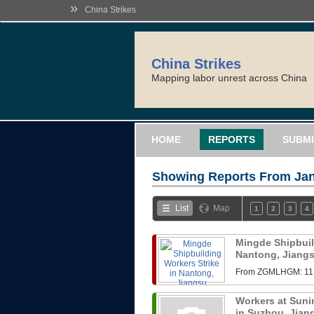
»
China Strikes
China Strikes
Mapping labor unrest across China
HOME
REPORTS
SUBMI
Showing Reports From
Jan
List
Map
1
2
3
4
Mingde Shipbuil
Nantong, Jiang
From ZGMLHG
Workers at Sunin
in Suzhou, Jia