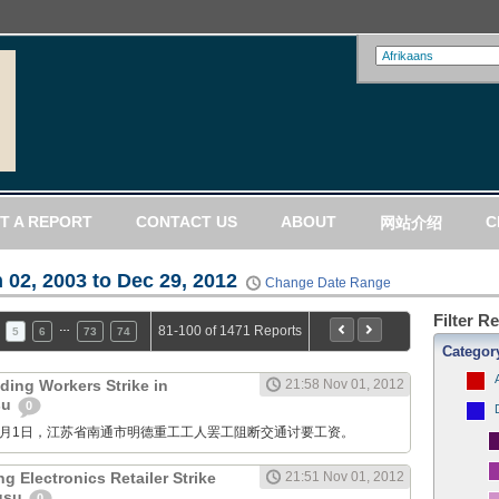
T A REPORT
CONTACT US
ABOUT
C
网站介绍
 02, 2003 to Dec 29, 2012
Change Date Range
Filter R
…
81-100 of 1471 Reports
5
6
73
74
Categor
ding Workers Strike in
21:58 Nov 01, 2012
su
0
M: 11月1日，江苏省南通市明德重工工人罢工阻断交通讨要工资。
g Electronics Retailer Strike
21:51 Nov 01, 2012
ngsu
0