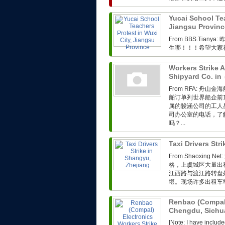
Yucai School Tea
Jiangsu Provin
From BBS.Ti
生哪！！！希望大家
Workers Strike 
Shipyard Co. in
From RFA: 
舶订单列世界船企前
属的骏涵公司的工人
司办公室的电话，了
吗？...
Taxi Drivers Str
From Shaoxin
格，上虞城区大量出
江西路与渡江路转盘
堪。现场许多出租车司
Renbao (Compal)
Chengdu, Sich
[Note: I have includ