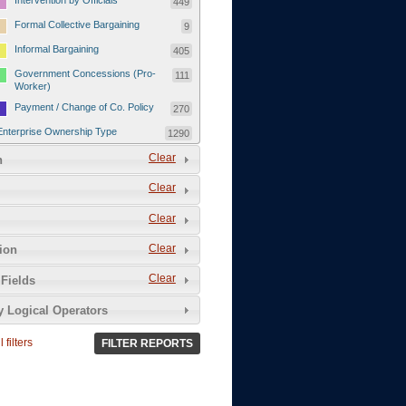
Intervention by Officials
449
Formal Collective Bargaining
9
Informal Bargaining
405
Government Concessions (Pro-
111
Worker)
Payment / Change of Co. Policy
270
Enterprise Ownership Type
1290
SOEs / Collectives / Public
Clear
372
n
Sector
Clear
Domestic Private
551
Foreign or Joint-Venture Private
328
Clear
Self-Employed
39
Clear
tion
Grievances and Demands
2133
Clear
Fields
Food
13
y Logical Operators
Higher Wages
256
Wage Arrears / Downward
669
 filters
FILTER REPORTS
Wage Adjustments / Raised
Rental Fees
Injuries / Illnesses / Deaths /
38
Safety