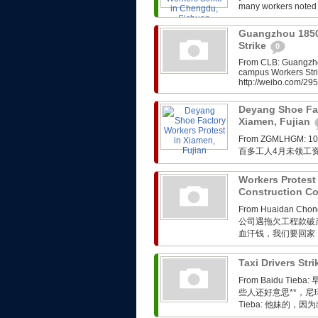
many workers noted t
Guangzhou 1850
Strike
0
From CLB: Guangzho
campus Workers Stri
http://weibo.com/2
Deyang Shoe Fac
Xiamen, Fujian
From ZGMLHG
百多工人4月未领工
Workers Protes
Construction 
From Huaidan Ch
公司遇拖欠工程款破
血汗钱，我们要回家
Taxi Drivers St
From Baidu 
些人还好意思**，尼玛 昨
Tieba: 他妹的，