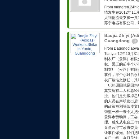
From mengren.
情发生在2012年1
人到物流去支援一共
苏宁电器有限公司，
Baojia Zhiyi (Ad
Guangdong
0
From Dagongd
Tianya: 12年
制衣厂（云浮）有限
权。罢工的前半个小
制衣厂（云浮）有限
事件，半个小时后永
衣厂黎浩文接任，其
一职的原因就是因为
其实所有工人和总经
扯。他们是先撤掉总
的人员在声明发出后
的政策福利等纸质文
强盗一样十来个人把
云浮市劳动局，工会
理。后来从电台工作
又是云浮市政协委员
让事件爆光。我们把
今日一线，今日关注