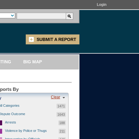
Login
SUBMIT A REPORT
ITING
BIG MAP
eports By
Clear
y
All Categories
1471
Dispute Outcome
1643
Arrests
188
Violence by Police or Thugs
211