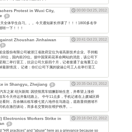
chers Protest in Wuxi City,
00:00 Oct 25, 2012
ce
0
anya: 昨天全体学生自习。。。今天通知家长停课了！！！1800多名学
都转一下！！！
Against Zhoushan Jinhaiwan
20:41 Oct 23, 2012
0
舟山金海船业股份有限公司被浙江省政府定位为省高新技术企业。手持船
100位，国内前20位。据中国茉莉花革命网站的消息，该公司下
星期二举行罢工，抗议公司欠薪四个月，记者接通了金海重工公
解最新情况， 记者：你们公司下属的骏涵公司工人在举行罢工
20:35 Oct 23, 2012
ike in Shangyu, Zhejiang
0
g Net: 汽车之家 绍兴新闻: 因愤恨黑车猖獗影响生意，并希望上涨价
租车今天停运并集结路上。 中午11点多，手机记者在上虞城区舜
处看到，百余辆出租车横七竖八地停在马路边，道路显得拥堵不
机在激烈谈论，而多名交警则在维护秩序。...
 Electronics Workers Strike in
20:16 Oct 22, 2012
uan
0
ed "HR practices" and "abuse" here as a grievance because so