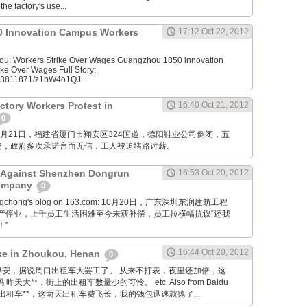
he factory's use...
 Innovation Campus Workers
17:12 Oct 22, 2012
u: Workers Strike Over Wages Guangzhou 1850 innovation
ke Over Wages Full Story:
953811871/z1bW4o1QJ...
tory Workers Protest in
16:40 Oct 21, 2012
0
M: 10月21日，福建省厦门市翔安区324国道，德阳鞋业公司倒闭，五
资，政府多次承诺言而无信，工人被迫堵路讨薪。
t Against Shenzhen Dongrun
16:53 Oct 20, 2012
Company
0
ongchong's blog on 163.com: 10月20日，广东深圳东润建筑工程
产停业，上千员工生活困难至今未获补偿，员工拉横幅抗议“还我
！”
16:44 Oct 20, 2012
rike in Zhoukou, Henan
0
Tieba: 早安，据说周口出租车大罢工了。 从来不打表，夜里还加倍，这
天大**，街上的出租车数量少的可怜。 etc. Also from Baidu
因为出租车**，这两天出租车费飞长，我的钱包迅速就瘪了...