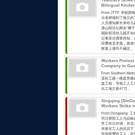
Teachers Strike 
Bilingual Kinde
From JTTP:
分老师领到了拖欠的工
人员通知家长来幼儿
港山阳论坛网友“椰
国际双语幼儿园不知
记者采访调查得知，
经费收支矛盾，致使
恢复上课尚不确定。..
Workers Protest
Company in Gu
From Southern 
道轻工路一楼盘售楼
盘工程，导致工人工
出工地欠薪47万...
Xingqing (SinGe
Workers Strike
From Dongjia
司注塑部工人与品检
常工作日对调，并且
本家在工人的抗议下
偿加班费给工人，还