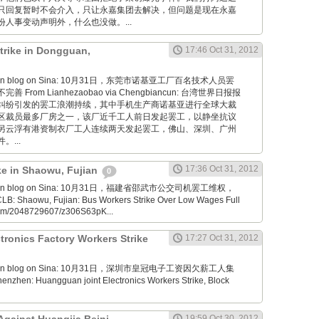
只回复暂时不会介入，只让永嘉集团去解决，但问题是现在永嘉
人事变动声明外，什么也没做。...
trike in Dongguan,
17:46 Oct 31, 2012
aoyan blog on Sina: 10月31日，东莞市诺基亚工厂百名技术人员罢
From Lianhezaobao via Chengbiancun: 台湾世界日报报
纠纷引发的罢工浪潮持续，其中手机生产商诺基亚进行全球大裁
区裁员最多厂房之一，该厂近千工人前日发起罢工，以静坐抗议
另云浮有港资制衣厂工人连续两天发起罢工，佛山、深圳、广州
...
17:36 Oct 31, 2012
ike in Shaowu, Fujian
0
aoyan blog on Sina: 10月31日，福建省邵武市公交司机罢工维权，
Shaowu, Fujian: Bus Workers Strike Over Low Wages Full
.com/2048729607/z306S63pK...
ronics Factory Workers Strike
17:27 Oct 31, 2012
aoyan blog on Sina: 10月31日，深圳市皇冠电子工资因欠薪工人集
zhen: Huangguan joint Electronics Workers Strike, Block
19:59 Oct 30, 2012