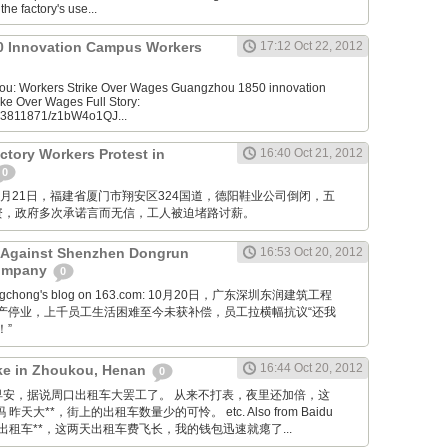
he factory's use...
 Innovation Campus Workers
17:12 Oct 22, 2012
u: Workers Strike Over Wages Guangzhou 1850 innovation
ke Over Wages Full Story:
953811871/z1bW4o1QJ...
tory Workers Protest in
16:40 Oct 21, 2012
0
M: 10月21日，福建省厦门市翔安区324国道，德阳鞋业公司倒闭，五
资，政府多次承诺言而无信，工人被迫堵路讨薪。
t Against Shenzhen Dongrun
16:53 Oct 20, 2012
Company
0
ongchong's blog on 163.com: 10月20日，广东深圳东润建筑工程
产停业，上千员工生活困难至今未获补偿，员工拉横幅抗议“还我
！”
16:44 Oct 20, 2012
rike in Zhoukou, Henan
0
Tieba: 早安，据说周口出租车大罢工了。 从来不打表，夜里还加倍，这
天大**，街上的出租车数量少的可怜。 etc. Also from Baidu
因为出租车**，这两天出租车费飞长，我的钱包迅速就瘪了...