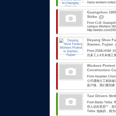
many workers noted t
Guangzhou 1850
Strike
0
From CLB: Guangzho
campus Workers Stri
http://weibo.com/2
Deyang Shoe Fac
Xiamen, Fujian
From ZGMLHG
百多工人4月未领工
Workers Protes
Construction 
From Huaidan Ch
公司遇拖欠工程款破
血汗钱，我们要回家
Taxi Drivers St
From Baidu 
些人还好意思**，尼玛 昨
Tieba: 他妹的，