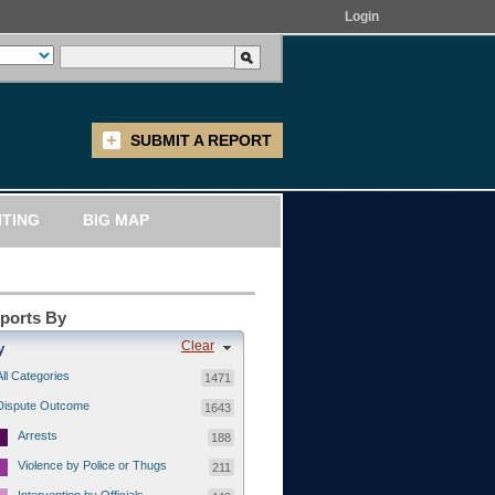
Login
SUBMIT A REPORT
ITING
BIG MAP
eports By
Clear
y
All Categories
1471
Dispute Outcome
1643
Arrests
188
Violence by Police or Thugs
211