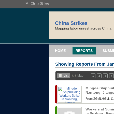
»
China Strikes
China Strikes
Mapping labor unrest across China
HOME
REPORTS
SUBMI
Showing Reports From
Jan
List
Map
1
2
3
4
Mingde Shipbuil
Nantong, Jiang
From ZGMLHG
Workers at Sunin
in Suzhou, Jia