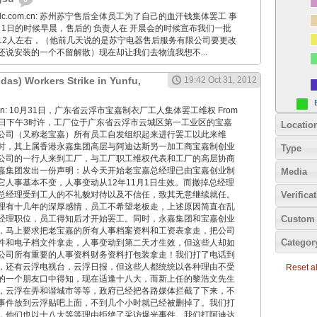
24hidc.com.cn: 苏州苏宁售后全体员工为了自己的血汗钱集体罢工 事
1月1日的时候早晨，售后的 负责人在 开晨会的时候宣布我们一批
12人左右，（他前几天说的是苏宁电器售后服务有限公司要更改
还说安装的一个不留解散）现在却让我们去物流我想不...
idas) Workers Strike in Yunfu,
19:42 Oct 31, 2012
iaoyan: 10月31日，广东省云浮市宝嘉制衣厂工人集体罢工维权 From
10月31日下午3时许，工厂位于广东省云浮市云城区第一工业区的宝嘉
Locatio
公司（又称老宝嘉）所有员工自发组织起来进行罢工以此来维
时，其上属香港永嘉集团高层与阿迪达斯另一加工商宝嘉制创业
Type
公司的一行人来到工厂，与工厂职工维权代表和工厂的高层协商
嘉集团发出一份声明：从今天开始老宝嘉总经理已由宝嘉创业制
Media
它人事基本不变，人事变动从12年11月1日生效。而撤掉总经理
总经理受到工人的不礼貌对待以及不信任，致其无意继续就任。
Verifica
理有十几年的深厚感情，员工不希望老板走，上述原因简直在乱
Custom 
经理职位，员工得知后才开始罢工。同时，永嘉集团和宝嘉创业
，马上要求把老宝嘉的所有人事档案资料和工资表拿走，把公司
Categor
件和电子档文件拿走，人事变动到第二天才生效，但这些人却如
公司所有重要的人事资料财务资料打包装拿走！我们打了电话到
，还有云浮电视台，云浮日报，但这些人都统统以各种理由不受
Reset all
的一个朋友口中得知，现在适逢十八大，而新上任的黎浩文先生
，云浮在弄和谐城市等等，政府已经把各路媒体拦截了下来，不
事件放到云浮贴吧上面，不到几个小时就已经被删掉了。我们打
，他们也以十八大等等理由拒绝了采访爆光事件。我们打阿迪达