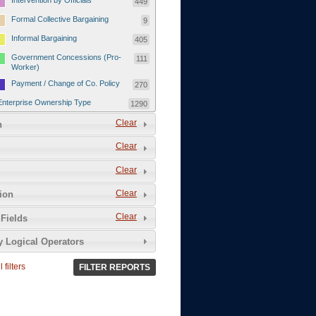
Intervention by Officials
449
Formal Collective Bargaining
9
Informal Bargaining
405
Government Concessions (Pro-
111
Worker)
Payment / Change of Co. Policy
270
Enterprise Ownership Type
1290
SOEs / Collectives / Public
Clear
372
n
Sector
Clear
Domestic Private
551
Foreign or Joint-Venture Private
328
Clear
Self-Employed
39
Clear
tion
Grievances and Demands
2133
Clear
Fields
Food
13
y Logical Operators
Higher Wages
256
Wage Arrears / Downward
669
 filters
FILTER REPORTS
Wage Adjustments / Raised
Rental Fees
Injuries / Illnesses / Deaths /
38
Safety