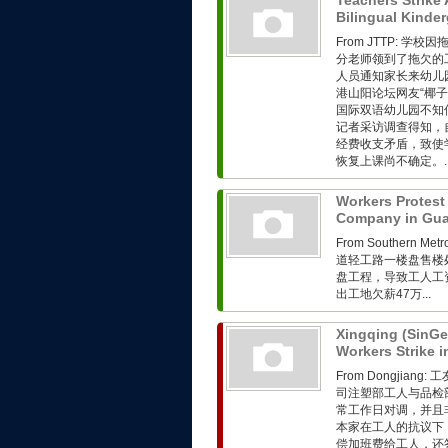
Teachers Strike 
Bilingual Kinde
From JTTP:
分老师领到了拖欠的工
人员通知家长来幼儿
港山阳论坛网友“椰
国际双语幼儿园不知
记者采访调查得知，
经费收支矛盾，致使
恢复上课尚不确定。..
Workers Protest
Company in Gu
From Southern 
道轻工路一楼盘售楼
盘工程，导致工人工
出工地欠薪47万...
Xingqing (SinGe
Workers Strike
From Dongjia
司注塑部工人与品检
常工作日对调，并且
本家在工人的抗议下
偿加班费给工人，还