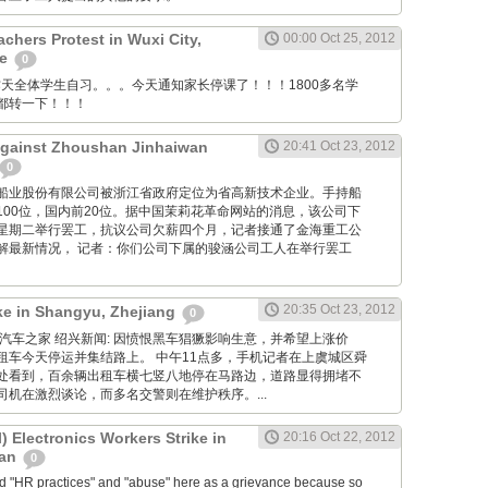
chers Protest in Wuxi City,
00:00 Oct 25, 2012
ce
0
anya: 昨天全体学生自习。。。今天通知家长停课了！！！1800多名学
都转一下！！！
Against Zhoushan Jinhaiwan
20:41 Oct 23, 2012
0
舟山金海船业股份有限公司被浙江省政府定位为省高新技术企业。手持船
100位，国内前20位。据中国茉莉花革命网站的消息，该公司下
星期二举行罢工，抗议公司欠薪四个月，记者接通了金海重工公
解最新情况， 记者：你们公司下属的骏涵公司工人在举行罢工
20:35 Oct 23, 2012
ike in Shangyu, Zhejiang
0
g Net: 汽车之家 绍兴新闻: 因愤恨黑车猖獗影响生意，并希望上涨价
租车今天停运并集结路上。 中午11点多，手机记者在上虞城区舜
处看到，百余辆出租车横七竖八地停在马路边，道路显得拥堵不
机在激烈谈论，而多名交警则在维护秩序。...
 Electronics Workers Strike in
20:16 Oct 22, 2012
uan
0
ed "HR practices" and "abuse" here as a grievance because so