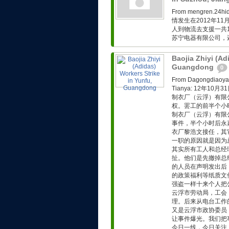
From mengren.
情发生在2012年1
人到物流去支援一共
苏宁电器有限公司，
Baojia Zhiyi (Ad
Guangdong
0
From Dagongd
Tianya: 12年
制衣厂（云浮）有限
权。罢工的前半个小
制衣厂（云浮）有限
事件，半个小时后永
衣厂黎浩文接任，其
一职的原因就是因为
其实所有工人和总经
扯。他们是先撤掉总
的人员在声明发出后
的政策福利等纸质文
强盗一样十来个人把
云浮市劳动局，工会
理。后来从电台工作
又是云浮市政协委员
让事件爆光。我们把
今日一线，今日关注