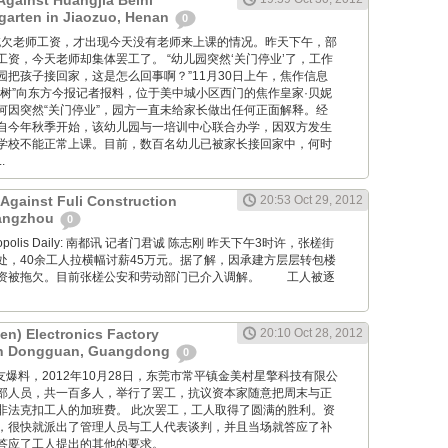
Against Huangjia Beini
rgarten in Jiaozuo, Henan
0
 学校因拖欠老师工资，才出现今天没有老师来上课的情况。昨天下午，部
资，今天老师却集体罢工了。 “幼儿园突然‘关门停业’了，工作
园把孩子接回家，这是怎么回事啊？”11月30日上午，焦作信息
子树”向东方今报记者报料，位于美中城小区西门的焦作皇家·贝妮
何因突然“关门停业”，园方一直未给家长做出任何正面解释。经
自今年秋季开始，该幼儿园与一培训中心联合办学，因双方发生
学校不能正常上课。目前，数百名幼儿已被家长接回家中，何时
.
 Against Fuli Construction
20:53 Oct 29, 2012
angzhou
0
Metropolis Daily: 南都讯 记者门君诚 陈志刚 昨天下午3时许，张槎街
处，40余工人拉横幅讨薪45万元。据了解，因承建方层层转包楼
资被拖欠。目前张槎公安和劳动部门已介入调解。 工人被逐
en) Electronics Factory
20:10 Oct 28, 2012
 in Dongguan, Guangdong
0
ng: 工友爆料，2012年10月28日，东莞市常平镇金美村星擎科技有限公
部人员，共一百多人，举行了罢工，抗议资本家随意把周末与正
非法克扣工人的加班费。 此次罢工，工人取得了圆满的胜利。资
，很快就派出了管理人员与工人代表谈判，并且当场就答应了补
答应了工人提出的其他的要求。