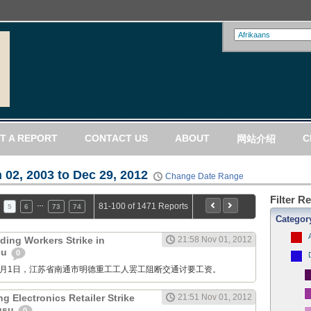
T A REPORT
CONTACT US
ABOUT
C
网站介绍
 02, 2003 to Dec 29, 2012
Change Date Range
Filter R
…
81-100 of 1471 Reports
5
6
73
74
Categor
ding Workers Strike in
21:58 Nov 01, 2012
su
0
M: 11月1日，江苏省南通市明德重工工人罢工阻断交通讨要工资。
g Electronics Retailer Strike
21:51 Nov 01, 2012
ngsu
0