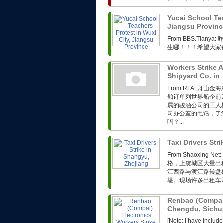
Yucai School Tea
Jiangsu Provin
From BBS.Ti
生哪！！！希望大家
Workers Strike 
Shipyard Co. in
From RFA: 
舶订单列世界船企前
属的骏涵公司的工人
司办公室的电话，了
吗？...
Taxi Drivers Str
From Shaoxin
格，上虞城区大量出
江西路与渡江路转盘
堪。现场许多出租车司
Renbao (Compal)
Chengdu, Sich
[Note: I have includ