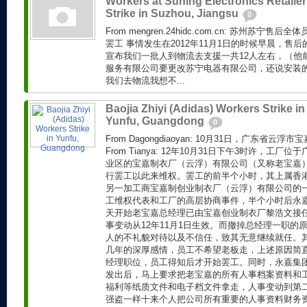
Workers at Suning Electronics Retailer
Strike in Suzhou, Jiangsu
0
From mengren.24hidc.com.cn: 苏州苏宁
罢工 事情发生在2012年11月1日的时候早晨，售后
宣布我们一批人到物流去支援一共12人左右，（他
服务有限公司要更改苏宁电器有限公司，还说安装
我们去物流我想不...
Baojia Zhiyi (Adidas) Workers Strike in
Yunfu, Guangdong
0
From Dagongdiaoyan: 10月31日，广东省
From Tianya: 12年10月31日下午3时许，工
业区的宝嘉制衣厂（云浮）有限公司（又称老宝嘉
行罢工以此来维权。罢工的前半个小时，其上属香
另一加工商宝嘉制创业制衣厂（云浮）有限公司的
工维权代表和工厂的高层协商事件，半个小时后永
天开始老宝嘉总经理已由宝嘉创业制衣厂黎浩文接
事变动从12年11月1日生效。而撤掉总经理一职的
人的不礼貌对待以及不信任，致其无意继续就任。
几年的深厚感情，员工不希望老板走，上述原因简
经理职位，员工得知后才开始罢工。同时，永嘉集
发出后，马上要求把老宝嘉的所有人事档案资料和
福利等纸质文件和电子档文件拿走，人事变动到第
强盗一样十来个人把公司所有重要的人事资料财务