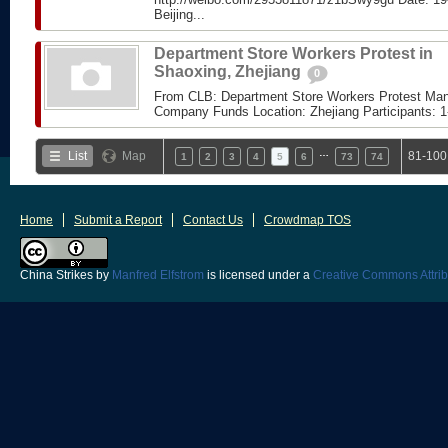
Beijing...
Department Store Workers Protest in
Shaoxing, Zhejiang
0
From CLB: Department Store Workers Protest Ma
Company Funds Location: Zhejiang Participants: 1
…
List
Map
81-100
1
2
3
4
5
6
73
74
Home
Submit a Report
Contact Us
Crowdmap TOS
China Strikes
by
Manfred Elfstrom
is licensed under a
Creative Commons Attrib