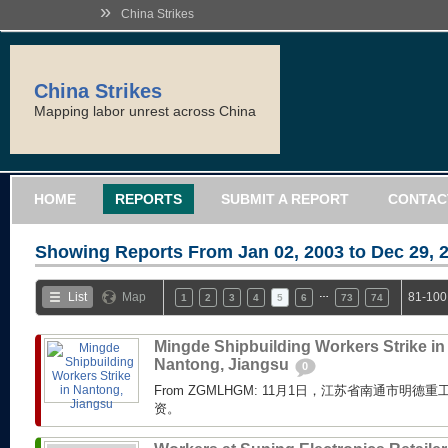
»
China Strikes
China Strikes
Mapping labor unrest across China
HOME
REPORTS
SUBMIT A REPORT
CONTAC
Showing Reports From
Jan 02, 2003 to Dec 29, 
…
List
Map
81-100
1
2
3
4
5
6
73
74
Mingde Shipbuilding Workers Strike in
Nantong, Jiangsu
0
From ZGMLHGM: 11月1日，江苏省南通市明
资。