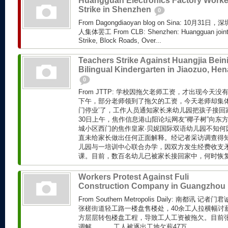
Huangguan Electronics Factory Worke
Strike in Shenzhen
0
From Dagongdiaoyan blog on Sina: 10
人集体罢工 From CLB: Shenzhen: Huangguan joint E
Strike, Block Roads, Over...
Teachers Strike Against Huangjia Bein
Bilingual Kindergarten in Jiaozuo, He
0
From JTTP: 学校因拖欠老师工资，才出现今天
下午，部分老师领到了拖欠的工资，今天老师却集体罢
门停业’了，工作人员通知家长来幼儿园把孩子接回家
30日上午，焦作信息港山阳论坛网友“椰子树”向东
城小区西门的焦作皇家·贝妮国际双语幼儿园不知何因
直未给家长做出任何正面解释。经记者采访调查得
儿园与一培训中心联合办学，因双方发生经费收支
课。目前，数百名幼儿已被家长接回家中，何时恢复上
Workers Protest Against Fuli
Construction Company in Guangzhou
From Southern Metropolis Daily: 南都讯
张槎街道轻工路一楼盘售楼处，40余工人拉横幅讨
方层层转包楼盘工程，导致工人工资被拖欠。目前
调解。 工人被逐出工地欠薪47万...