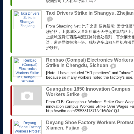
骏涵公司工人在举行罢工吗？...
Taxi Drivers Strike in Shangyu, Zhejia
0
From Shaoxing Net: 汽车之家 绍兴新闻: 
涨价格，上虞城区大量出租车今天停运并集结路上。
上虞城区舜江西路与渡江路转盘处看到，百余辆出
边，道路显得拥堵不堪。现场许多出租车司机在激
护秩序。...
Renbao (Compal) Electronics Workers
Strike in Chengdu, Sichuan
0
[Note: I have included "HR practices" and "abuse"
because so many workers noted the factory's use..
Guangzhou 1850 Innovation Campus
Workers Strike
0
From CLB: Guangzhou: Workers Strike Over Wag
innovation campus Workers Strike Over Wages Ful
http://weibo.com/2953811871/z1bW4o1QJ...
Deyang Shoe Factory Workers Protest 
Xiamen, Fujian
0