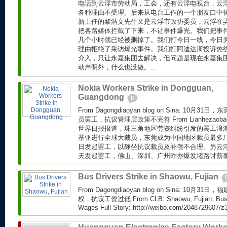
电话到云浮市劳动局，工会，还有云浮电视台，云
各种理由不受理。后来从电台工作的一个朋友口中
新上任的黎浩文先生又是云浮市政协委员，云浮在
把各路媒体拦截了下来，不让事件爆光。我们把事
几个小时就已经被删掉了。我们打今日一线，今日
理由拒绝了采访爆光事件。我们打阿迪达斯投诉热
介入，只让永嘉集团去解决，但问题是现在永嘉集
动声明外，什么也没做。...
Nokia Workers Strike in Dongguan,
Guangdong
0
From Dagongdiaoyan blog on Sina: 10
员罢工，抗议管理层政策不完善 From Lianhezaobao vi
世界日报报道，珠三角地区劳资纠纷引发的罢工浪
基亚进行全球大裁员，东莞成为中国地区裁员最多
日发起罢工，以静坐抗议裁员及补偿不合理。另云
天发起罢工，佛山、深圳、广州昨亦爆发堵路讨薪事件
Bus Drivers Strike in Shaowu, Fujian
From Dagongdiaoyan blog on Sina: 10
权，抗议工资过低 From CLB: Shaowu, Fujian: Bus Wo
Wages Full Story: http://weibo.com/2048729607/z