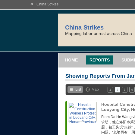
»
China Strikes
China Strikes
Mapping labor unrest across China
HOME
REPORTS
SUBMI
Showing Reports From
Jan
List
Map
1
2
3
4
Hospital Constr
Luoyang City, 
From Da He Wa
求助，他在洛阳市第
题，包工头玩“失踪
问题。“老婆再有一