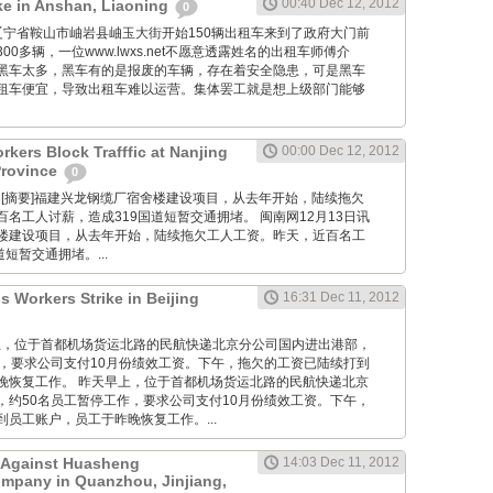
00:40 Dec 12, 2012
ike in Anshan, Liaoning
0
om: 在辽宁省鞍山市岫岩县岫玉大街开始150辆出租车来到了政府大门前
0多辆，一位www.lwxs.net不愿意透露姓名的出租车师傅介
黑车太多，黑车有的是报废的车辆，存在着安全隐患，可是黑车
租车便宜，导致出租车难以运营。集体罢工就是想上级部门能够
kers Block Trafffic at Nanjing
00:00 Dec 12, 2012
Province
0
 Wang: [摘要]福建兴龙钢缆厂宿舍楼建设项目，从去年开始，陆续拖欠
名工人讨薪，造成319国道短暂交通拥堵。 闽南网12月13日讯
楼建设项目，从去年开始，陆续拖欠工人工资。昨天，近百名工
短暂交通拥堵。...
s Workers Strike in Beijing
16:31 Dec 11, 2012
 昨天早上，位于首都机场货运北路的民航快递北京分公司国内进出港部，
作，要求公司支付10月份绩效工资。下午，拖欠的工资已陆续打到
晚恢复工作。 昨天早上，位于首都机场货运北路的民航快递北京
，约50名员工暂停工作，要求公司支付10月份绩效工资。下午，
员工账户，员工于昨晚恢复工作。...
t Against Huasheng
14:03 Dec 11, 2012
mpany in Quanzhou, Jinjiang,