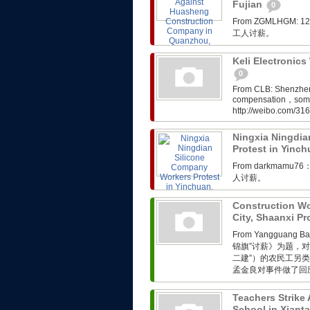
Fujian
0
From ZGMLHG
工人讨薪。
Keli Electronic
0
From CLB: Shenzhen w
compensation，some o
http://weibo.com/31
Ningxia Ningdia
Protest in Yinc
From darkma
人讨薪。
Construction Wo
City, Shaanxi P
From Yangguang
锦旗”讨薪》为题，对
二建”）的农民工另
孟金良对事件做了回应。
Teachers Strike
School in Xiant