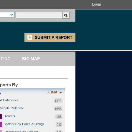
Login
SUBMIT A REPORT
ITING
BIG MAP
eports By
Clear
y
All Categories
1471
Dispute Outcome
1643
Arrests
188
Violence by Police or Thugs
211