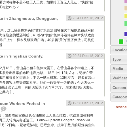
采访时称并不是不给工人工资，如果给工资无人见证，“失踪”包
程款咋办？...
rike in Zhangmutou, Dongguan,
23:47 Dec 18, 2012
自去年以来，这已经是樟木头的“黄的”第四次围堵在火车站以及镇政府的
保险金的返还纠纷，4 0多辆“黄的”集体停运停在樟木头镇政府
昨日上午，樟木头镇政府广场，40多辆“黄的”整齐停放，司机们
..
Locatio
ike in Yingshan County,
20:24 Dec 18, 2012
Type
2012年12月18日，营山县出租车集体大罢工。在营山县各个街道上，不
Media
多欲乘出租车的市民连声抱怨。 18日中午12时左右，记者在营
出租车很多的街道上，不见一辆出租车。13时左右，记者在营山
Verifica
许多乘客正在等待出租车。他们一边等车一边抱怨：今天怎么一
的说延误了上班，有的说延误了火车和汽车。后来他们听说出租
Custom 
共汽车。...
Categor
eum Workers Protest in
19:58 Dec 17, 2012
Reset all
0
12月17日，陕西省延安市延长石油集团工人集会维权，抗议集团强制将
为劳务派遣工。 Follow-up from Gongren Ribao via
12月12日电 （记者毛浓曦）已经焦虑、抗争了数月的延炼实业集