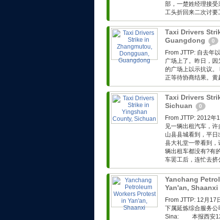
部，一楚姓经理接受
工头折回来二次讨要工
Taxi Drivers St
Guangdong
0
From JTTP: 
广场上了。昨日，因为
的广场上以示抗议。 
正等待协商结果。黄超.
Taxi Drivers Str
Sichuan
0
From JTTP: 
见一辆出租汽车，许
山县县城看到，平日
县大礼堂一带看到，
辆出租车都没有?有
车罢工后，连忙去挤公
Yanchang Petrol
Yan'an, Shaanxi
From JTTP: 
下属延炼综合服务公司工人转
Sina: 本报西安