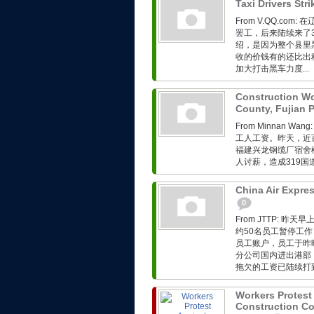
Taxi Drivers Str
From V.QQ.c
罢工，后来陆续来了30
绍，是因为整个县里
收的价钱有的还比出
加大打击黑车力度...
Construction Wor
County, Fujian 
From Minnan
工人工资。昨天，近百
福建兴龙钢缆厂宿舍
人讨薪，造成319国道
China Air Expres
0
From JTTP:
约50名员工暂停工
员工账户，员工于昨
分公司国内进出港部
拖欠的工资已陆续打到
Workers Protes
Construction Co