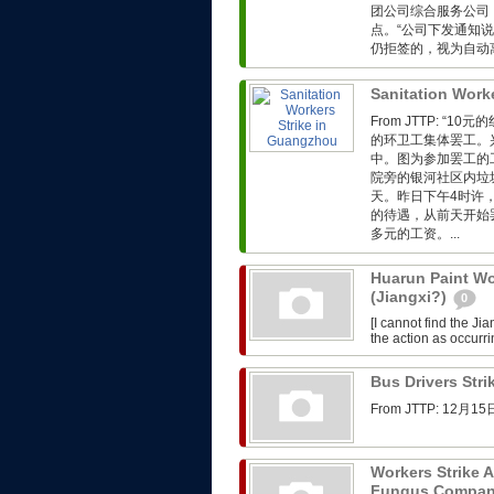
团公司综合服务公司
点。“公司下发通知
仍拒签的，视为自动离
Sanitation Work
From JTTP: 
的环卫工集体罢工。
中。图为参加罢工的
院旁的银河社区内垃
天。昨日下午4时许
的待遇，从前天开始
多元的工资。...
Huarun Paint Wo
(Jiangxi?)
0
[I cannot find the J
the action as occurr
Bus Drivers Str
From JTTP: 
Workers Strike 
Fungus Company