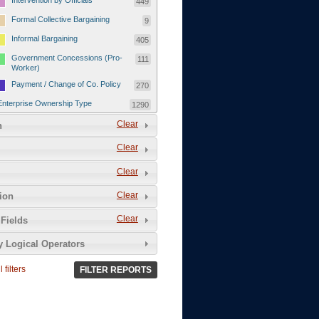
Intervention by Officials
449
Formal Collective Bargaining
9
Informal Bargaining
405
Government Concessions (Pro-
111
Worker)
Payment / Change of Co. Policy
270
Enterprise Ownership Type
1290
SOEs / Collectives / Public
Clear
372
n
Sector
Clear
Domestic Private
551
Foreign or Joint-Venture Private
328
Clear
Self-Employed
39
Clear
tion
Grievances and Demands
2133
Clear
Fields
Food
13
y Logical Operators
Higher Wages
256
Wage Arrears / Downward
669
 filters
FILTER REPORTS
Wage Adjustments / Raised
Rental Fees
Injuries / Illnesses / Deaths /
38
Safety