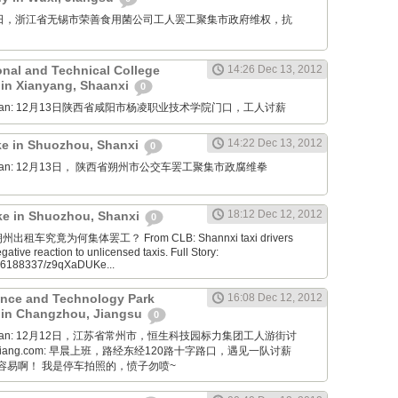
12月14日，浙江省无锡市荣善食用菌公司工人罢工聚集市政府维权，抗
onal and Technical College
14:26 Dec 13, 2012
 in Xianyang, Shaanxi
0
Diaoyan: 12月13日陕西省咸阳市杨凌职业技术学院门口，工人讨薪
14:22 Dec 13, 2012
ike in Shuozhou, Shanxi
0
Diaoyan: 12月13日， 陕西省朔州市公交车罢工聚集市政腐维拳
18:12 Dec 12, 2012
ike in Shuozhou, Shanxi
0
a: 朔州出租车究竟为何集体罢工？ From CLB: Shannxi taxi drivers
egative reaction to unlicensed taxis. Full Story:
186188337/z9qXaDUKe...
nce and Technology Park
16:08 Dec 12, 2012
 in Changzhou, Jiangsu
0
Diaoyan: 12月12日，江苏省常州市，恒生科技园标力集团工人游街讨
ongxiang.com: 早晨上班，路经东经120路十字路口，遇见一队讨薪
容易啊！ 我是停车拍照的，愤子勿喷~