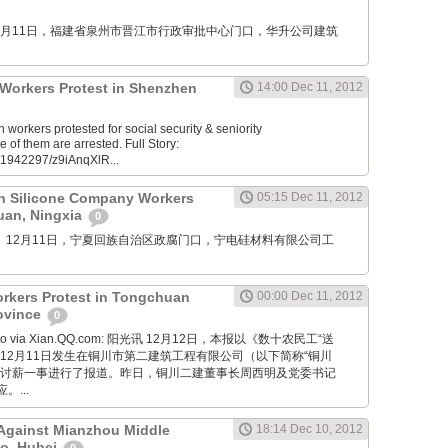
M: 12月11日，福建省泉州市晋江市行政审批中心门口，华升公司建筑
s Workers Protest in Shenzhen
14:00 Dec 11, 2012
orkers protested for social security & seniority
f them are arrested. Full Story:
61942297/z9iAnqXlR...
n Silicone Company Workers
05:15 Dec 11, 2012
huan, Ningxia
0
mu76： 12月11日，宁夏回族自治区政腐门口，宁电硅材料有限公司工
rkers Protest in Tongchuan
00:00 Dec 11, 2012
rovince
0
 Bao via Xian.QQ.com: 阳光讯 12月12日，本报以《数十农民工“送
12月11日发生在铜川市第二建筑工程有限公司（以下简称“铜川
类讨薪一事进行了报道。昨日，铜川二建董事长周西明及党委书记
...
 Against Mianzhou Middle
18:14 Dec 10, 2012
ao, Hubei