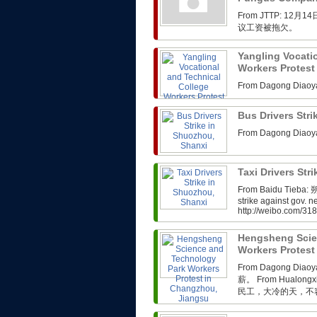
From JTTP: 
议工资被拖欠。
Yangling Vocati
Workers Protest
From Dagong 
Bus Drivers Str
From Dagong 
Taxi Drivers Str
From Baidu Tieb
strike against gov. n
http://weibo.com/3
Hengsheng Scie
Workers Protest
From Dagong 
薪。 From Hual
民工，大冷的天，不