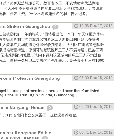
（以下简称延炼综服公司）数百名职工，不安情绪今天达到顶
说，今天还拒签劳务派遣合同的职工就到人事科培训3天，培训后
职，停发工资。”一位不愿透露姓名的职工告诉记者。...
19:53 Dec 17, 2012
ers Strike in Guangzhou
0
“10元的红包就是我们一年的福利。”因待遇过低，昨日下午天河区兴华街
兴华街道办和管理方标准公司表示工人所提出的问题已在解决
工人聚集在兴华街道办外等候谈判结果。 天河区广州武警总队医
圾成堆堵塞街道，原因可能是该区环卫工人不满待遇，已罢工两
，记者来到银河社区，询问下得知该区域内的环卫工人不满过低
罢工。自称一名环卫工丈夫的肖先生表示，妻子每个月只有1600
rkers Protest in Guangdong
05:30 Dec 15, 2012
iangxi Huarun plant mentioned here and have therefore listed
ing at the Huarun HQ in Shunde, Guangdong....
05:26 Dec 15, 2012
ike in Nanyang, Henan
0
12月15日，河南省南阳市公交大罢工，抗议没有养老金。
Against Rongshan Edible
00:41 Dec 14, 2012
 in Wuxi, Jiangsu
0