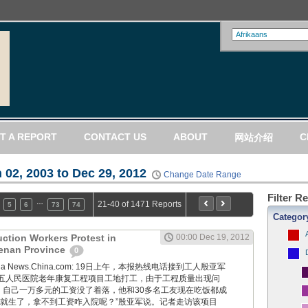
T A REPORT
CONTACT US
ABOUT
C
网站介绍
 02, 2003 to Dec 29, 2012
Change Date Range
Filter R
…
21-40 of 1471 Reports
5
6
73
74
Categor
uction Workers Protest in
00:00 Dec 19, 2012
Henan Province
0
ng via News.China.com: 19日上午，本报热线电话接到工人殷亚军
五人民医院老年康复工程项目工地打工，由于工程质量出现问
”，自己一万多元的工资没了着落，他和30多名工友现在吃饭都成
周就生了，拿不到工资咋入院呢？”殷亚军说。记者走访该项目