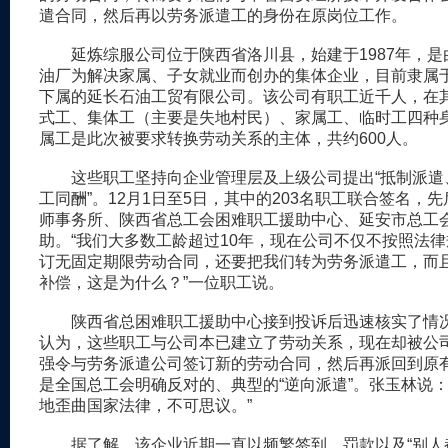
遣合同，然后再以劳务派遣工的身份在原岗位工作。
延炼综服公司位于陕西省洛川县，始建于1987年，是
油厂为解决家属、子女就业而创办的集体企业，目前隶属
下属的延长石油工贸有限公司。该公司有职工近千人，在
式工、集体工（主要是失地村民）、家属工、临时工四种
属工是此次被要求转换劳动关系的主体，共约600人。
这些职工坚持向企业管理层及上级公司提出“抵制派遣
工同酬”。12月1日至5日，其中的203名职工联合签名，
师事务所、陕西省总工会困难职工援助中心、延安市总工
助。“我们大多数工龄超过10年，现在公司不仅不按照法
订无固定期限劳动合同，还要把我们转为劳务派遣工，而
补偿，这是为什么？”一位职工说。
陕西省总困难职工援助中心接到投诉后迅速核实了情
认为，这些职工与公司本已建立了劳动关系，现在却被公
强令与劳务派遣公司签订新的劳动合同，然后再派回到原
是全国总工会明确反对的、典型的“逆向派遣”。张玉林说：
地歪曲国家法律，不可思议。”
据了解，该企业近期一直以频繁签到、罚款以及“别人