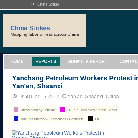
»
China Strikes
China Strikes
Mapping labor unrest across China
HOME
REPORTS
SUBMIT A REPORT
CONTAC
Yanchang Petroleum Workers Protest i
Yan'an, Shaanxi
19:58 Dec 17 2012
Yan'an, Shaanxi, China
Intervention by Officials
SOEs / Collectives / Public Sector
Job Classification / Promotions / Contracts
Oil