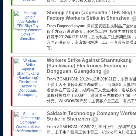
处理。 工人：多人被欠薪5万至6万元...
Shengji Zhipin (JoyPalette / TFK Sky) 
Factory Workers Strike in Shenzhen
0
From Dagongdiaoyan: 深圳宝安区胜技制品
仅千方百计逃避赔偿，还对员工进行报复力求打散员
件源于2012年12月18日，胜技制品厂注册期已满，
合同还没到期，应该如何解决，工厂一直没有给员
答。...
Workers Strike Against Shanmukang
(Samkwang) Electronics Factory in
Dongguan, Guangdong
0
From ZGMLHGM: 2012年12月20和21日，
千员工因不满薪金和待遇而罢工。 当局派出大批防
着狼狗在厂区戒备，期间与工人发生冲突，造成数名
募康科技成立于2009年，是韩国三光株式会社旗
外壳、WINDOW等产品，主要客户是三星，有员工
Saidaxin Technology Company Worke
Strike in Shenzhen
0
From ZGMLHGM: 012年12月19日上午，深
司，上千生产线员工集体罢工，抗议公司克扣员工工