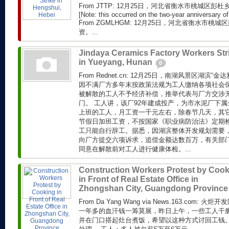
From JTTP: 12月25日，河北省衡水市桃城区
[Note: this occurred on the two-year anniversary of 
From ZGMLHGM: 12月25日，河北省衡水市
资。...
Jindaya Ceramics Factory Workers Str
in Yueyang, Hunan
0
From Rednet.cn: 12月25日，南湖风景区湖滨
因不满厂方多年末按政策法规为工人缴纳各项社会
被解散的工人不予经济补偿，推举代表与厂方交涉
门。 工人讲，该厂92年建成投产，为市水泥厂下属
上班的工人，月工资一千元左右，除春节几天，其
节假日加班工资，不按国家《职业病防治法》定期
工只能自行辞工。据悉，因湖滨整体开发规划需要
向厂方提交六项诉求，追偿金额达数百万，有关部
同意在解散前对工人进行健康体检。...
Construction Workers Protest by Coo
in Front of Real Estate Office in
Zhongshan City, Guangdong Provinc
From Da Yang Wang via News.163.com
一年多的血汗钱一筹莫展，昨日上午，一些工人干
并在门口搭起灶台煮饭，希望以这种方式讨回工钱