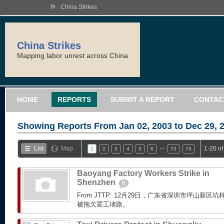
»
China Strikes
China Strikes
Mapping labor unrest across China
HOME
REPORTS
SUBMIT A REPORT
CONTAC
Showing Reports From
Jan 02, 2003 to Dec 29, 
…
List
Map
1-20 o
1
2
3
4
5
6
73
74
Baoyang Factory Workers Strike in
Shenzhen
0
From JTTP: 12月29日，广东省深圳市坪山新
被拖欠罢工堵路。