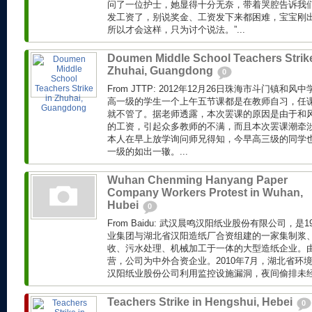
问了一位护士，她显得十分无奈，带着哭腔告诉我们
发工资了，别说奖金、工资发下来都困难，宝宝刚
所以才会这样，只为讨个说法。”...
Doumen Middle School Teachers Strike
Zhuhai, Guangdong
0
From JTTP: 2012年12月26日珠海市斗门镇
高一级的学生一个上午五节课都是在教师自习，任
就不管了。据老师透露，本次罢课的原因是由于和风
的工资，引起众多教师的不满，而且本次罢课潮牵
本人在早上放学询问师兄得知，今早高三级的同学
一级的如出一辙。...
Wuhan Chenming Hanyang Paper
Company Workers Protest in Wuhan,
Hubei
0
From Baidu: 武汉晨鸣汉阳纸业股份有限公司，是
业集团与湖北省汉阳造纸厂合资组建的一家集制浆
收、污水处理、机械加工于一体的大型造纸企业。
营，公司为中外合资企业。2010年7月，湖北省环
汉阳纸业股份公司利用监控设施漏洞，夜间偷排未经处
Teachers Strike in Hengshui, Hebei
0