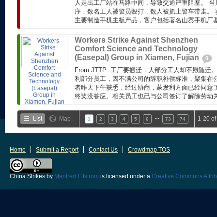
人走出工厂站在马路中间，导致交通严重阻塞。 当
序，数名工人被警员殴打，数人被抓上警车带走。 赛
主要制造手机主板产品，客户包括著名山寨手机厂基伍(
Workers Strike Against Shenzhen
Comfort Science and Technology
(Easepal) Group in Xiamen, Fujian
0
From JTTP: 工厂要搬迁，大部分工人却不愿随
利部分员工，因不满公司的辞职补偿标准，聚集在公
者昨天下午获悉，经过协商，蒙发利方面已经同意了工
终奖没答应。相关员工也已与公司签订了解除劳动关系
…
List
Map
1-20 o
1
2
3
4
5
6
73
74
Home
Submit a Report
Contact Us
Crowdmap TOS
China Strikes
by
Manfred Elfstrom
is licensed under a
Creative Commons Attrib