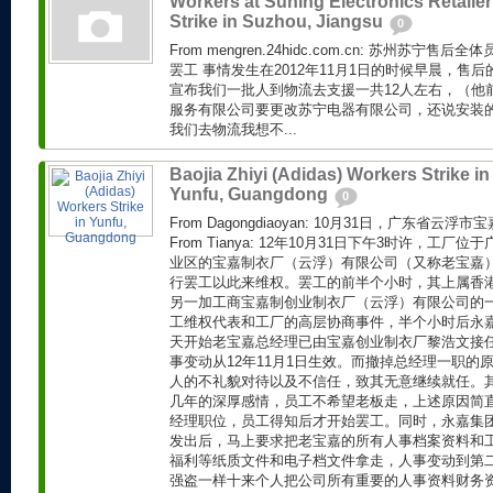
Workers at Suning Electronics Retailer
Strike in Suzhou, Jiangsu
0
From mengren.24hidc.com.cn: 苏州苏宁
罢工 事情发生在2012年11月1日的时候早晨，售后
宣布我们一批人到物流去支援一共12人左右，（他
服务有限公司要更改苏宁电器有限公司，还说安装
我们去物流我想不...
Baojia Zhiyi (Adidas) Workers Strike in
Yunfu, Guangdong
0
From Dagongdiaoyan: 10月31日，广东省
From Tianya: 12年10月31日下午3时许，工
业区的宝嘉制衣厂（云浮）有限公司（又称老宝嘉
行罢工以此来维权。罢工的前半个小时，其上属香
另一加工商宝嘉制创业制衣厂（云浮）有限公司的
工维权代表和工厂的高层协商事件，半个小时后永
天开始老宝嘉总经理已由宝嘉创业制衣厂黎浩文接
事变动从12年11月1日生效。而撤掉总经理一职的
人的不礼貌对待以及不信任，致其无意继续就任。
几年的深厚感情，员工不希望老板走，上述原因简
经理职位，员工得知后才开始罢工。同时，永嘉集
发出后，马上要求把老宝嘉的所有人事档案资料和
福利等纸质文件和电子档文件拿走，人事变动到第
强盗一样十来个人把公司所有重要的人事资料财务