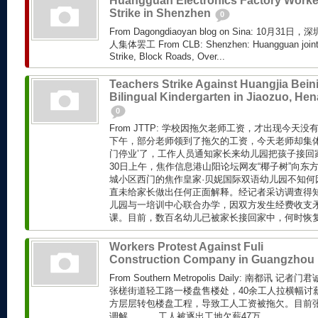
Huangguan Electronics Factory Worke
Strike in Shenzhen
0
From Dagongdiaoyan blog on Sina: 10
人集体罢工 From CLB: Shenzhen: Huangguan joint E
Strike, Block Roads, Over...
Teachers Strike Against Huangjia Bein
Bilingual Kindergarten in Jiaozuo, He
0
From JTTP: 学校因拖欠老师工资，才出现今天
下午，部分老师领到了拖欠的工资，今天老师却集体罢
门停业’了，工作人员通知家长来幼儿园把孩子接回家
30日上午，焦作信息港山阳论坛网友“椰子树”向东
城小区西门的焦作皇家·贝妮国际双语幼儿园不知何因
直未给家长做出任何正面解释。经记者采访调查得
儿园与一培训中心联合办学，因双方发生经费收支
课。目前，数百名幼儿已被家长接回家中，何时恢复上
Workers Protest Against Fuli
Construction Company in Guangzhou
From Southern Metropolis Daily: 南都讯
张槎街道轻工路一楼盘售楼处，40余工人拉横幅讨
方层层转包楼盘工程，导致工人工资被拖欠。目前
调解。 工人被逐出工地欠薪47万...