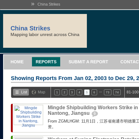
»
China Strikes
China Strikes
Mapping labor unrest across China
HOME
REPORTS
SUBMIT A REPORT
CONTAC
Showing Reports From
Jan 02, 2003 to Dec 29, 
…
List
Map
81-100
1
2
3
4
5
6
73
74
Mingde Shipbuilding Workers Strike in
Nantong, Jiangsu
0
From ZGMLHGM: 11月1日，江苏省南通市明
资。