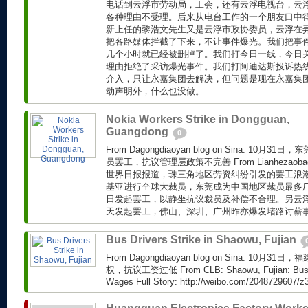
电话到云浮市劳动局，工会，还有云浮电视台，云
各种理由不受理。后来从电台工作的一个朋友口中
新上任的黎浩文先生又是云浮市政协委员，云浮在
把各路媒体拦截了下来，不让事件爆光。我们把事
几个小时就已经被删掉了。我们打今日一线，今日
理由拒绝了采访爆光事件。我们打阿迪达斯投诉热
介入，只让永嘉集团去解决，但问题是现在永嘉集
动声明外，什么也没做。...
Nokia Workers Strike in Dongguan,
Guangdong
0
From Dagongdiaoyan blog on Sina: 10
员罢工，抗议管理层政策不完善 From Lianhezaobao vi
世界日报报道，珠三角地区劳资纠纷引发的罢工浪
基亚进行全球大裁员，东莞成为中国地区裁员最多
日发起罢工，以静坐抗议裁员及补偿不合理。另云
天发起罢工，佛山、深圳、广州昨亦爆发堵路讨薪事件
Bus Drivers Strike in Shaowu, Fujian
From Dagongdiaoyan blog on Sina: 10
权，抗议工资过低 From CLB: Shaowu, Fujian: Bus Wo
Wages Full Story: http://weibo.com/2048729607/z