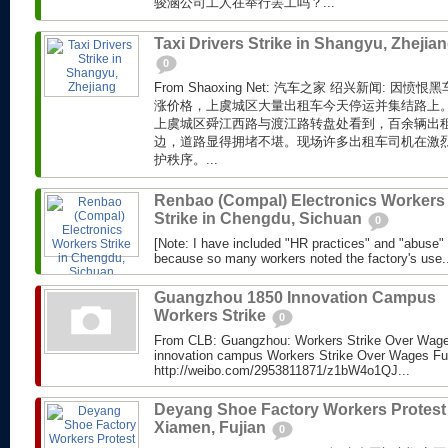
骏涵公司工人在举行罢工吗？...
Taxi Drivers Strike in Shangyu, Zhejia
0
From Shaoxing Net: 汽车之家 绍兴新闻: 
涨价格，上虞城区大量出租车今天停运并集结路上。
上虞城区舜江西路与渡江路转盘处看到，百余辆出
边，道路显得拥堵不堪。现场许多出租车司机在激
护秩序。...
Renbao (Compal) Electronics Workers
Strike in Chengdu, Sichuan
0
[Note: I have included "HR practices" and "abuse"
because so many workers noted the factory's use..
Guangzhou 1850 Innovation Campus
Workers Strike
0
From CLB: Guangzhou: Workers Strike Over Wag
innovation campus Workers Strike Over Wages Ful
http://weibo.com/2953811871/z1bW4o1QJ...
Deyang Shoe Factory Workers Protest 
Xiamen, Fujian
0