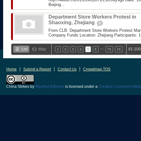
Beijing...
Department Store Workers Protest in
Shaoxing, Zhejiang
0
From CLB: Department Store Workers Protest Ma
Company Funds Location: Zhejiang Participants: 1
…
List
Map
81-100
1
2
3
4
5
6
73
74
Home
Submit a Report
Contact Us
Crowdmap TOS
China Strikes
by
Manfred Elfstrom
is licensed under a
Creative Commons Attrib