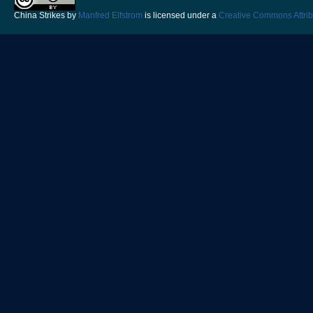
China Strikes
by
Manfred Elfstrom
is licensed under a
Creative Commons Attrib