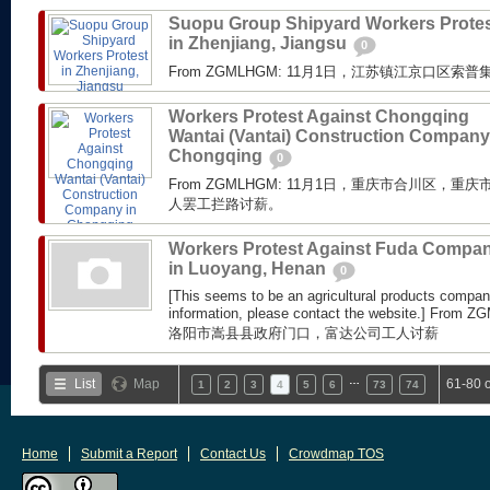
Suopu Group Shipyard Workers Prote
in Zhenjiang, Jiangsu
0
From ZGMLHGM: 11月1日，江苏镇江京口区
Workers Protest Against Chongqing
Wantai (Vantai) Construction Company
Chongqing
0
From ZGMLHGM: 11月1日，重庆市合川区，
人罢工拦路讨薪。
Workers Protest Against Fuda Compa
in Luoyang, Henan
0
[This seems to be an agricultural products compan
information, please contact the website.] 
洛阳市嵩县县政府门口，富达公司工人讨薪
…
List
Map
61-80 
1
2
3
4
5
6
73
74
Home
Submit a Report
Contact Us
Crowdmap TOS