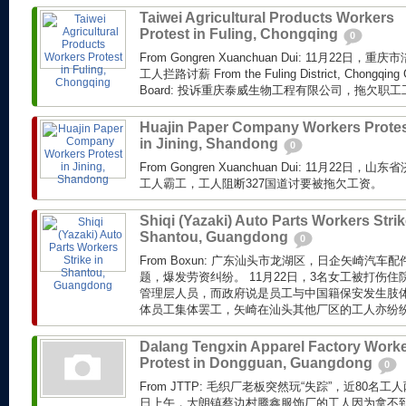
Taiwei Agricultural Products Workers
Protest in Fuling, Chongqing
0
From Gongren Xuanchuan Dui: 11月22日
工人拦路讨薪 From the Fuling District, Chongqing
Board: 投诉重庆泰威生物工程有限公司，拖欠职工工
Huajin Paper Company Workers Prote
in Jining, Shandong
0
From Gongren Xuanchuan Dui: 11月22
工人霸工，工人阻断327国道讨要被拖欠工资。
Shiqi (Yazaki) Auto Parts Workers Strik
Shantou, Guangdong
0
From Boxun: 广东汕头市龙湖区，日企矢崎汽
题，爆发劳资纠纷。 11月22日，3名女工被打伤
管理层人员，而政府说是员工与中国籍保安发生肢体
体员工集体罢工，矢崎在汕头其他厂区的工人亦纷纷加
Dalang Tengxin Apparel Factory Work
Protest in Dongguan, Guangdong
0
From JTTP: 毛织厂老板突然玩“失踪”，近80
日上午，大朗镇蔡边村腾鑫服饰厂的工人因为拿不到