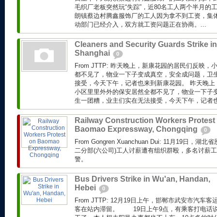
毛织厂老板突然玩“失踪”，近80名工人两个半月的
朗镇蔡边村腾鑫服饰厂的工人因为拿不到工资，集体
动部门已经介入，双方就工资问题正在协商。...
Cleaners and Security Guards Strike in
Shanghai
0
From JTTP: 昨天晚上，新康花园的居民们反映
都不见了，物业一下子变成真空，安全成问题，卫
接受，今天下午，记者也来到新康花园。 昨天晚上
小区里里外外的保安居然全都不见了，物业一下子
生一团糟，业主们实在无法接受，今天下午，记者也来
Railway Construction Workers Protest
Baomao Expressway, Chongqing
0
From Gongren Xuanchuan Dui: 11月19
二分部(六公司)工人讨薪遭有组织群殴，多名讨薪
警。
Bus Drivers Strike in Wu'an, Handan,
Hebei
0
From JTTP: 12月19日上午，邯郸市武安市汽
客在站内滞留。 19日上午9点，有乘客打电话