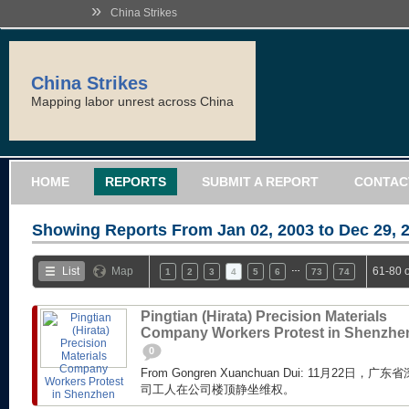
»
China Strikes
China Strikes
Mapping labor unrest across China
HOME
REPORTS
SUBMIT A REPORT
CONTAC
Showing Reports From
Jan 02, 2003 to Dec 29, 
…
List
Map
61-80 
1
2
3
4
5
6
73
74
Pingtian (Hirata) Precision Materials
Company Workers Protest in Shenzhe
0
From Gongren Xuanchuan Dui: 11月22
司工人在公司楼顶静坐维权。