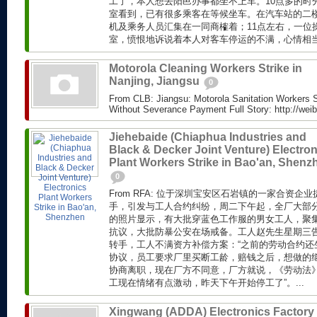
工了，本人想去阳邑办事都坐不上车。10点多的时
室看到，已有很多乘客在等候坐车。在汽车站的二
机及乘务人员汇集在一同商榷着；11点左右，一位
室，愤恨地诉说着本人对客车停运的不满，心情相当冲
Motorola Cleaning Workers Strike in
Nanjing, Jiangsu
0
From CLB: Jiangsu: Motorola Sanitation Workers S
Without Severance Payment Full Story: http://wei
Jiehebaide (Chiaphua Industries and
Black & Decker Joint Venture) Electron
Plant Workers Strike in Bao'an, Shenz
0
From RFA: 位于深圳宝安区石岩镇的一家合资
手，引发与工人合约纠纷，周二下午起，全厂大部
的照片显示，有大批穿蓝色工作服的男女工人，聚
抗议，大批防暴公安在场戒备。工人赵先生星期三
转手，工人不满资方补偿方案：“之前的劳动合约还
协议，员工要求厂里买断工龄，赔钱之后，想做的
协商离职，现在厂方不同意，厂方就说，《劳动法
工现在情绪有点激动，昨天下午开始停工了”。...
Xingwang (ADDA) Electronics Factory