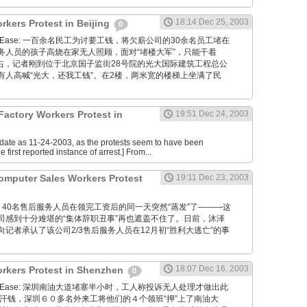
18:14 Dec 25, 2003
rkers Protest in Beijing
0
via NetEase: 一百余名民工为讨要工钱，将欠薪公司的30余名员工堵在
务人员的孩子高烧在家无人照顾，面对“堵楼大军”，只能干着
左右，记者刚到位于北京国子监街28号院的光大国际建筑工程总公
有人高喊“光大，还我工钱”。在2楼，两米宽的楼梯上坐满了民
 Factory Workers Protest in
19:51 Dec 24, 2003
e date as 11-24-2003, as the protests seem to have been
e first reported instance of arrest.] From...
omputer Sales Workers Protest
19:11 Dec 23, 2003
s Daily: 40名售后服务人员在领完工资后的同一天突然“蒸发”了———这
司感到十分难堪的“集体辞职丑事”再也遮盖不住了。日前，沐泽
记者承认了该公司2/3售后服务人员在12月初“胜利大逃亡”的事
18:07 Dec 16, 2003
rkers Protest in Shenzhen
0
via NetEase: 深圳南油大道堵塞半小时，工人称投诉无人处理才做出此
血汗钱，深圳６０多名外来工将他们的４个领班“押”上了南油大