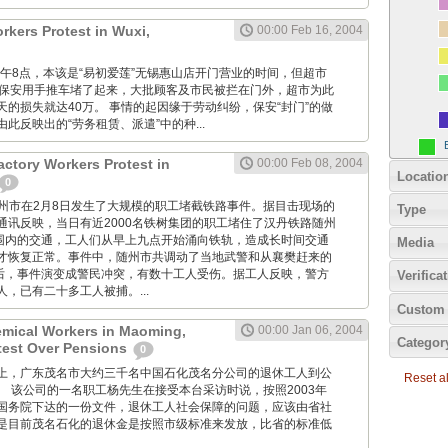
rkers Protest in Wuxi,
00:00 Feb 16, 2004
, 昨天上午8点，本该是“易初爱莲”无锡惠山店开门营业的时间，但超市
名保安用手推车堵了起来，大批顾客及市民被拦在门外，超市为此
的损失就达40万。 事情的起因缘于劳动纠纷，保安“封门”的做
此反映出的“劳务租赁、派遣”中的种...
actory Workers Protest in
00:00 Feb 08, 2004
Locatio
0
湖北省随州市在2月8日发生了大规模的职工堵截铁路事件。据目击现场的
Type
通讯反映，当日有近2000名铁树集团的职工堵住了汉丹铁路随州
范围内的交通，工人们从早上九点开始涌向铁轨，造成长时间交通
Media
才恢复正常。事件中，随州市共调动了当地武警和从襄樊赶来的
最后，事件演变成警民冲突，有数十工人受伤。据工人反映，警方
Verifica
，已有二十多工人被捕。...
Custom 
emical Workers in Maoming,
00:00 Jan 06, 2004
Categor
est Over Pensions
0
星期二早上，广东茂名市大约三千名中国石化茂名分公司的退休工人到公
Reset all
。 该公司的一名职工杨先生在接受本台采访时说，按照2003年
国务院下达的一份文件，退休工人社会保障的问题，应该由省社
是目前茂名石化的退休金是按照市级标准来发放，比省的标准低