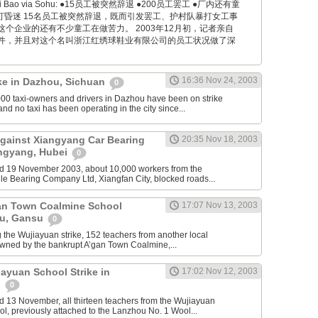
encai Bao via Sohu: ●15员工被突然辞退 ●200员工罢工 ●厂内还有童
打昏迷 15名员工被突然辞退，既而引发罢工、护村队暴打女工事
个企业的还有不少童工在做苦力。 2003年12月初，记者亲自
件，并且对这个名叫浙江红绣球鞋业有限公司的员工状况做了深
16:36 Nov 24, 2003
ike in Dazhou, Sichuan
0
0 taxi-owners and drivers in Dazhou have been on strike
d no taxi has been operating in the city since...
Against Xiangyang Car Bearing
20:35 Nov 18, 2003
ngyang, Hubei
0
d 19 November 2003, about 10,000 workers from the
e Bearing Company Ltd, Xiangfan City, blocked roads...
Gan Town Coalmine School
17:07 Nov 13, 2003
ou, Gansu
0
the Wujiayuan strike, 152 teachers from another local
wned by the bankrupt A’gan Town Coalmine,...
iayuan School Strike in
17:02 Nov 12, 2003
u
0
 13 November, all thirteen teachers from the Wujiayuan
, previously attached to the Lanzhou No. 1 Wool...