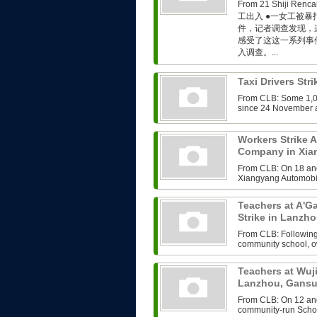
From 21 Shiji R
工出入 ●一女工被暴
件，记者调查发现，这
感受了这这一系列事
入调查。...
Taxi Drivers Str
From CLB: Some 1,00
since 24 November an
Workers Strike 
Company in Xia
From CLB: On 18 an
Xiangyang Automobil
Teachers at A'
Strike in Lanzh
From CLB: Following 
community school, o
Teachers at Wuj
Lanzhou, Gans
From CLB: On 12 and
community-run School