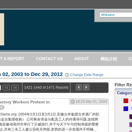
T A REPORT
CONTACT US
ABOUT
C
网站介绍
 02, 2003 to Dec 29, 2012
Change Date Range
Filter R
1421-1440 of 1471 Reports
73
74
Categor
actory Workers Protest in
18:20 Mar 01, 2004
0
WorkerDemo.org: 2004年3月1日至3月2日,安徽古井集团古井酒厂的职
港金吉集团收购）,公司剩余资金分配及工人的待遇等问题,连续两
地安徽省亳州市举行了示威游行,并于今天下午与控制局面的警察
止,共有三名工人被公安机关拘留,形势的进一步发展尚不明确....