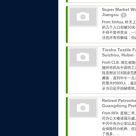
Super Market Wo
Jiangsu
0
From Xinhua
的几个入口却被50
不得不暂停营业，一天
法也许有些极端，但由
Tieshu Textile F
Suizhou, Hubei
From CLB: 
随州市民向中国劳工
段及附近316国道
瘫痪，直到中午一点
民警共约800人，
从当日起开始秘密抓人
Retired Petroch
Guangdong Prot
From RFA: 
司办公大楼请愿示威
中共中央办公室以及
会保险经办机构，但
了很多。...