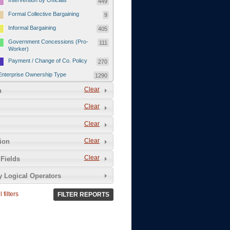
Intervention by Officials
449
Formal Collective Bargaining
9
Informal Bargaining
405
Government Concessions (Pro-
111
Worker)
Payment / Change of Co. Policy
270
Enterprise Ownership Type
1290
SOEs / Collectives / Public
Clear
372
n
Sector
Clear
Domestic Private
551
Foreign or Joint-Venture Private
328
Clear
Self-Employed
39
Clear
tion
Grievances and Demands
2133
Clear
Fields
Food
13
y Logical Operators
Higher Wages
256
Wage Arrears / Downward
669
 filters
FILTER REPORTS
Wage Adjustments / Raised
Rental Fees
Injuries / Illnesses / Deaths /
38
Safety