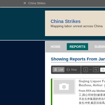
»
China Strikes
China Strikes
Mapping labor unrest across China
HOME
REPORTS
SUBMI
Showing Reports From
Jan
…
List
Map
1
71
72
Gujing Liquor F
Bozhou, Anhui
From RFA via 
工,因公司转型(被香
天在古井集团的所在
发生冲突,截至目前爲