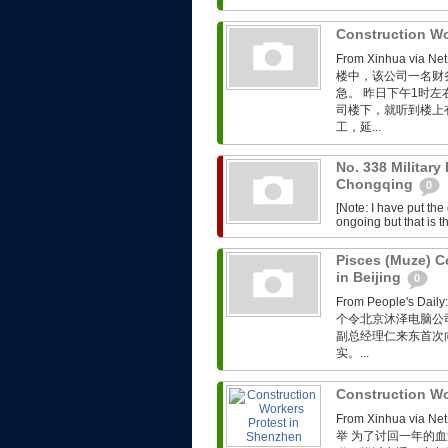
Construction Wo
From Xinhua 
楼中，该公司一名财
急。 昨日下午1时
司楼下，就听到楼上
工，延...
No. 338 Military
Chongqing
0
[Note: I have put th
ongoing but that is th
Pisces (Muze) C
in Beijing
0
From People'
个令北京沐泽电脑公
副总经理仁来东首次向
实。...
Construction Wo
From Xinhua 
举 为了讨回一年的