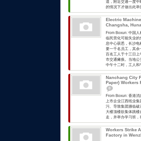
道，附近交通一度中
的情况下才做出此举的。
Electric Machine
Changsha, Hun
From Boxun
临民营化可能失业的
息中心获悉，长沙电
要一千名员工，其余
百名工人于十三日上
市交通瘫痪。当地公
中午十二时，工人和平
Nanchang City Pr
Paper) Workers 
0
From Boxun:
上市企业江西纸业集
污、导致集团濒临破
大楼顶楼欲集体跳楼
走，并举办学习班，将
Workers Strike 
Factory in Wenz