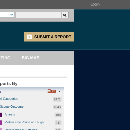
Login
SUBMIT A REPORT
ITING
BIG MAP
eports By
Clear
y
All Categories
1471
Dispute Outcome
1643
Arrests
188
Violence by Police or Thugs
211