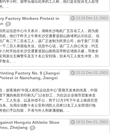
断约半小时。据带头做出此举的工人称，他们是在投诉无人处理
...
ry Factory Workers Protest in
13:19 Dec 13, 2003
an
0
: 中国人权民运信息中心今天表示，湖南长沙电机厂五百名工人，因为面
危机，他们于昨天上午将长沙交通要道韶山路堵死以示抗议。 信
机厂有二千二百名工人，该厂正改制为民营公司，由于新厂只需
一千二百人将面临失业。信息中心说，该厂工人担心失业，约五
午八时开始在长沙交通要道韶山路雨花亭附近堵路示威，导致全
安局派出五辆警车及五十名公安到场，但未与工人发生冲突，到
散去。...
inting Factory No. 9 (Jiangxi
15:12 Dec 03, 2003
Protest in Nanchang, Jiangxi
 香港消息：据香港的“中国人权民运信息中心”星期天发来的传真，中国
团下属的南昌市印刷九厂12名职工，为抗议企业领导层集体贪
产、工人失业、以及补偿不公，而于12月3号下午走上南昌百货
自杀。当局出动数十名公安和消防人员将12名工人全部强行拖
他们予以扣留，不准与外人和家属接触。...
Against Hongxiu Athletic Shoe
18:51 Dec 01, 2003
hou, Zhejiang
0