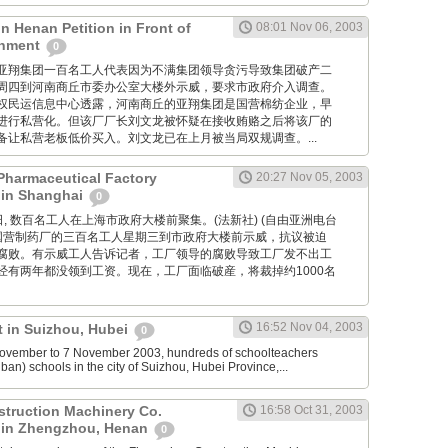
in Henan Petition in Front of
08:01 Nov 06, 2003
rnment
0
河南商丘亚翔集团一百名工人代表因为不满集团领导贪污导致集团破产二
周四到河南商丘市委办公室大楼外示威，要求市政府介入调查。
权民运信息中心透露，河南商丘的亚翔集团是国营棉纺企业，早
进行私营化。但该厂厂长刘文龙被怀疑在接收贿赂之后将该厂的
备让私营老板低价买入。刘文龙已在上月被当局双规调查。...
Pharmaceutical Factory
20:27 Nov 05, 2003
 in Shanghai
0
11月5日, 数百名工人在上海市政府大楼前聚集。(法新社) (自由亚洲电台
家国营制药厂的三百名工人星期三到市政府大楼前示威，抗议被迫
腐败。有示威工人告诉记者，工厂领导的腐败导致工厂发不出工
经有两年都没领到工资。现在，工厂面临破産，将裁掉约1000名
16:52 Nov 04, 2003
t in Suizhou, Hubei
0
ovember to 7 November 2003, hundreds of schoolteachers
an) schools in the city of Suizhou, Hubei Province,...
truction Machinery Co.
16:58 Oct 31, 2003
t in Zhengzhou, Henan
0