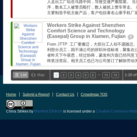
人走出工厂站在马路中间，导致交通严重阻塞。 当
序，数名工人被警员殴打，数人被抓上警车带走。 赛
主要制造手机主板产品，客户包括著名山寨手机厂基伍(
Workers Strike Against Shenzhen
Comfort Science and Technology
(Easepal) Group in Xiamen, Fujian
0
From JTTP: 工厂要搬迁，大部分工人却不愿随
利部分员工，因不满公司的辞职补偿标准，聚集在公
者昨天下午获悉，经过协商，蒙发利方面已经同意了工
终奖没答应。相关员工也已与公司签订了解除劳动关系
…
List
Map
1-20 o
1
2
3
4
5
6
73
74
Home
Submit a Report
Contact Us
Crowdmap TOS
China Strikes
by
Manfred Elfstrom
is licensed under a
Creative Commons Attrib