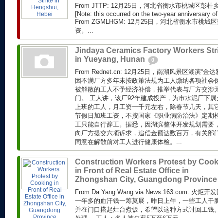
From JTTP: 12月25日，河北省衡水市桃城区
[Note: this occurred on the two-year anniversary of 
From ZGMLHGM: 12月25日，河北省衡水市
资。...
Jindaya Ceramics Factory Workers Str
in Yueyang, Hunan
0
From Rednet.cn: 12月25日，南湖风景区湖滨
因不满厂方多年末按政策法规为工人缴纳各项社会
被解散的工人不予经济补偿，推举代表与厂方交涉
门。 工人讲，该厂92年建成投产，为市水泥厂下属
上班的工人，月工资一千元左右，除春节几天，其
节假日加班工资，不按国家《职业病防治法》定期
工只能自行辞工。据悉，因湖滨整体开发规划需要
向厂方提交六项诉求，追偿金额达数百万，有关部
同意在解散前对工人进行健康体检。...
Construction Workers Protest by Coo
in Front of Real Estate Office in
Zhongshan City, Guangdong Provinc
From Da Yang Wang via News.163.com
一年多的血汗钱一筹莫展，昨日上午，一些工人干
并在门口搭起灶台煮饭，希望以这种方式讨回工钱