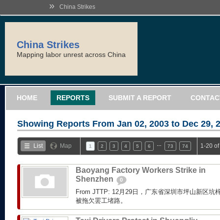
»
China Strikes
China Strikes
Mapping labor unrest across China
HOME
REPORTS
SUBMIT A REPORT
CONTAC
Showing Reports From
Jan 02, 2003 to Dec 29, 
…
List
Map
1-20 o
1
2
3
4
5
6
73
74
Baoyang Factory Workers Strike in
Shenzhen
0
From JTTP: 12月29日，广东省深圳市坪山新
被拖欠罢工堵路。