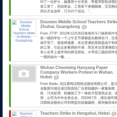
问了一位护士，她显得十分无奈，带着哭腔告诉我们
发工资了，别说奖金、工资发下来都困难，宝宝刚
所以才会这样，只为讨个说法。”...
Doumen Middle School Teachers Strike
Zhuhai, Guangdong
0
From JTTP: 2012年12月26日珠海市斗门镇
高一级的学生一个上午五节课都是在教师自习，任
就不管了。据老师透露，本次罢课的原因是由于和风
的工资，引起众多教师的不满，而且本次罢课潮牵
本人在早上放学询问师兄得知，今早高三级的同学
一级的如出一辙。...
Wuhan Chenming Hanyang Paper
Company Workers Protest in Wuhan,
Hubei
0
From Baidu: 武汉晨鸣汉阳纸业股份有限公司，是
业集团与湖北省汉阳造纸厂合资组建的一家集制浆
收、污水处理、机械加工于一体的大型造纸企业。
营，公司为中外合资企业。2010年7月，湖北省环
汉阳纸业股份公司利用监控设施漏洞，夜间偷排未经处
Teachers Strike in Hengshui, Hebei
0