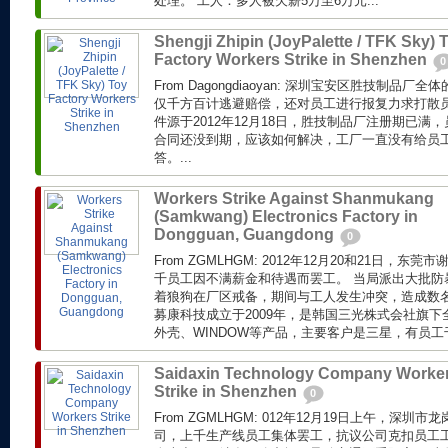
处理。 工人：多人被欠薪5万至6万元...
Shengji Zhipin (JoyPalette / TFK Sky) 
Factory Workers Strike in Shenzhen
0
From Dagongdiaoyan: 深圳宝安区胜技制品
仅千方百计逃避赔偿，还对员工进行报复力求打散员
件源于2012年12月18日，胜技制品厂注册期已满，
合同还没到期，应该如何解决，工厂一直没有给员
答。...
Workers Strike Against Shanmukang
(Samkwang) Electronics Factory in
Dongguan, Guangdong
0
From ZGMLHGM: 2012年12月20和21日，
千员工因不满薪金和待遇而罢工。 当局派出大批防
着狼狗在厂区戒备，期间与工人发生冲突，造成数名
募康科技成立于2009年，是韩国三光株式会社旗
外壳、WINDOW等产品，主要客户是三星，有员工
Saidaxin Technology Company Worke
Strike in Shenzhen
0
From ZGMLHGM: 012年12月19日上午，深
司，上千生产线员工集体罢工，抗议公司克扣员工工