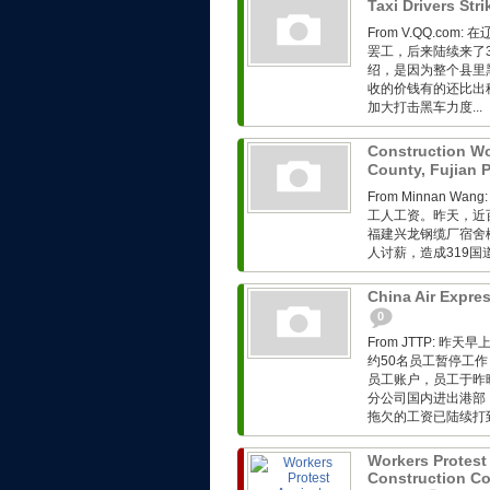
Taxi Drivers Str
From V.QQ.c
罢工，后来陆续来了30
绍，是因为整个县里
收的价钱有的还比出
加大打击黑车力度...
Construction Wor
County, Fujian 
From Minnan
工人工资。昨天，近百
福建兴龙钢缆厂宿舍
人讨薪，造成319国道
China Air Expres
0
From JTTP:
约50名员工暂停工
员工账户，员工于昨
分公司国内进出港部
拖欠的工资已陆续打到
Workers Protes
Construction Co