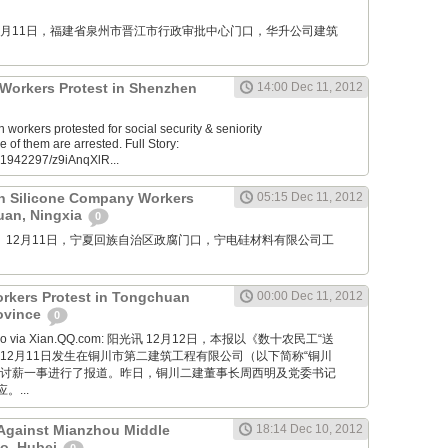
M: 12月11日，福建省泉州市晋江市行政审批中心门口，华升公司建筑
s Workers Protest in Shenzhen
14:00 Dec 11, 2012
orkers protested for social security & seniority
f them are arrested. Full Story:
61942297/z9iAnqXlR...
n Silicone Company Workers
05:15 Dec 11, 2012
huan, Ningxia
0
mu76： 12月11日，宁夏回族自治区政腐门口，宁电硅材料有限公司工
rkers Protest in Tongchuan
00:00 Dec 11, 2012
rovince
0
 Bao via Xian.QQ.com: 阳光讯 12月12日，本报以《数十农民工“送
12月11日发生在铜川市第二建筑工程有限公司（以下简称“铜川
类讨薪一事进行了报道。昨日，铜川二建董事长周西明及党委书记
...
 Against Mianzhou Middle
18:14 Dec 10, 2012
ao, Hubei