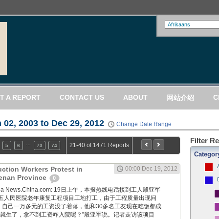
T A REPORT
CONTACT US
ABOUT
C
网站介绍
 02, 2003 to Dec 29, 2012
Change Date Range
Filter R
…
21-40 of 1471 Reports
5
6
73
74
Categor
uction Workers Protest in
00:00 Dec 19, 2012
Henan Province
0
ng via News.China.com: 19日上午，本报热线电话接到工人殷亚军
五人民医院老年康复工程项目工地打工，由于工程质量出现问
”，自己一万多元的工资没了着落，他和30多名工友现在吃饭都成
周就生了，拿不到工资咋入院呢？”殷亚军说。记者走访该项目