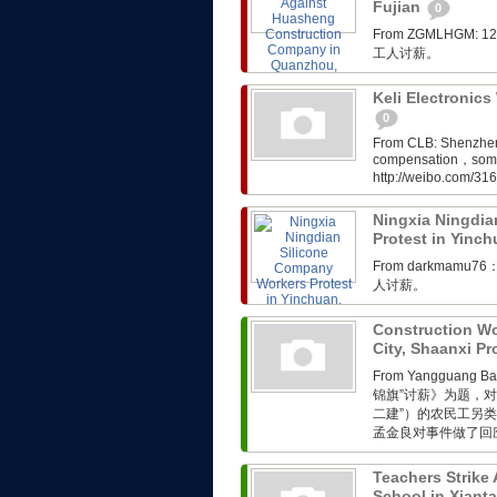
Fujian
0
From ZGMLHG
工人讨薪。
Keli Electronic
0
From CLB: Shenzhen w
compensation，some o
http://weibo.com/31
Ningxia Ningdia
Protest in Yinc
From darkma
人讨薪。
Construction Wo
City, Shaanxi P
From Yangguang
锦旗”讨薪》为题，对
二建”）的农民工另
孟金良对事件做了回应。
Teachers Strike
School in Xiant