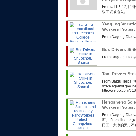
From JTTP: 
议工资被拖欠。
Yangling Vocati
Workers Protest
From Dagong 
Bus Drivers Str
From Dagong 
Taxi Drivers Str
From Baidu Tieb
strike against gov. n
http://weibo.com/3
Hengsheng Scie
Workers Protest
From Dagong 
薪。 From Hual
民工，大冷的天，不