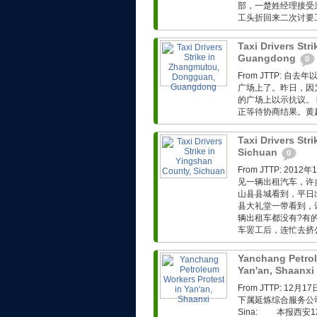
部，一楚姓经理接受
工头折回来二次讨要工
Taxi Drivers St
Guangdong
0
From JTTP: 
广场上了。昨日，因为
的广场上以示抗议。 
正等待协商结果。黄超.
Taxi Drivers Str
Sichuan
0
From JTTP: 
见一辆出租汽车，许
山县县城看到，平日
县大礼堂一带看到，
辆出租车都没有?有
车罢工后，连忙去挤公
Yanchang Petrol
Yan'an, Shaanxi
From JTTP: 
下属延炼综合服务公司工人转
Sina: 本报西安