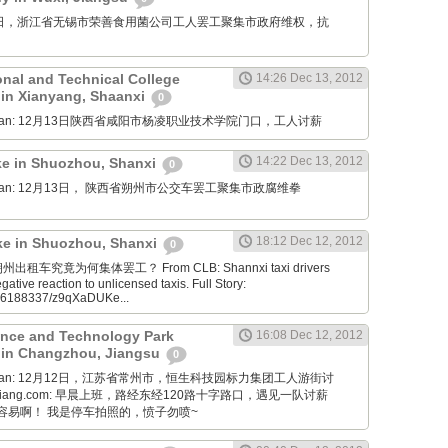
12月14日，浙江省无锡市荣善食用菌公司工人罢工聚集市政府维权，抗
onal and Technical College
14:26 Dec 13, 2012
 in Xianyang, Shaanxi
0
Diaoyan: 12月13日陕西省咸阳市杨凌职业技术学院门口，工人讨薪
14:22 Dec 13, 2012
ike in Shuozhou, Shanxi
0
Diaoyan: 12月13日， 陕西省朔州市公交车罢工聚集市政腐维拳
18:12 Dec 12, 2012
ike in Shuozhou, Shanxi
0
a: 朔州出租车究竟为何集体罢工？ From CLB: Shannxi taxi drivers
egative reaction to unlicensed taxis. Full Story:
186188337/z9qXaDUKe...
nce and Technology Park
16:08 Dec 12, 2012
 in Changzhou, Jiangsu
0
Diaoyan: 12月12日，江苏省常州市，恒生科技园标力集团工人游街讨
ongxiang.com: 早晨上班，路经东经120路十字路口，遇见一队讨薪
容易啊！ 我是停车拍照的，愤子勿喷~