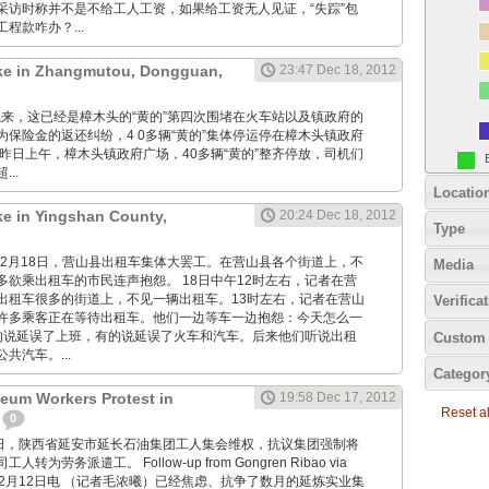
采访时称并不是不给工人工资，如果给工资无人见证，“失踪”包
程款咋办？...
rike in Zhangmutou, Dongguan,
23:47 Dec 18, 2012
自去年以来，这已经是樟木头的“黄的”第四次围堵在火车站以及镇政府的
保险金的返还纠纷，4 0多辆“黄的”集体停运停在樟木头镇政府
昨日上午，樟木头镇政府广场，40多辆“黄的”整齐停放，司机们
..
Locatio
ike in Yingshan County,
20:24 Dec 18, 2012
Type
2012年12月18日，营山县出租车集体大罢工。在营山县各个街道上，不
Media
多欲乘出租车的市民连声抱怨。 18日中午12时左右，记者在营
出租车很多的街道上，不见一辆出租车。13时左右，记者在营山
Verifica
许多乘客正在等待出租车。他们一边等车一边抱怨：今天怎么一
的说延误了上班，有的说延误了火车和汽车。后来他们听说出租
Custom 
共汽车。...
Categor
eum Workers Protest in
19:58 Dec 17, 2012
Reset all
0
12月17日，陕西省延安市延长石油集团工人集会维权，抗议集团强制将
为劳务派遣工。 Follow-up from Gongren Ribao via
12月12日电 （记者毛浓曦）已经焦虑、抗争了数月的延炼实业集