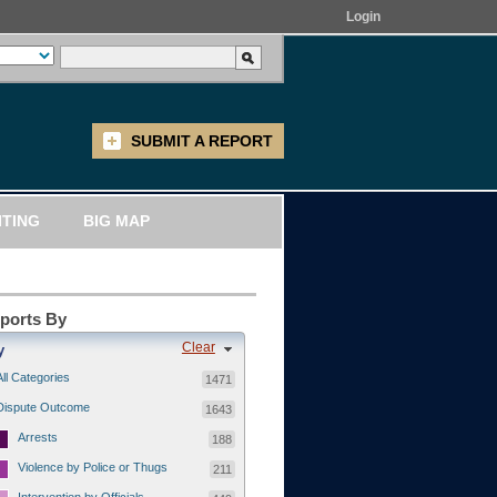
Login
SUBMIT A REPORT
ITING
BIG MAP
eports By
Clear
y
All Categories
1471
Dispute Outcome
1643
Arrests
188
Violence by Police or Thugs
211