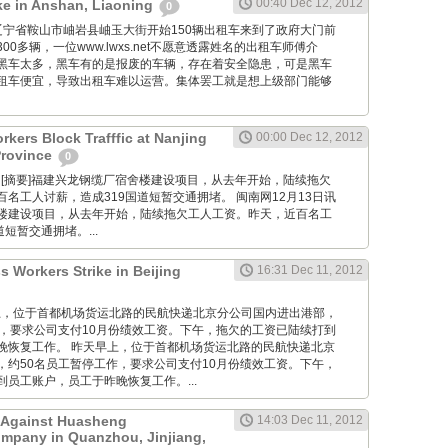
00:40 Dec 12, 2012
ike in Anshan, Liaoning
0
om: 在辽宁省鞍山市岫岩县岫玉大街开始150辆出租车来到了政府大门前
0多辆，一位www.lwxs.net不愿意透露姓名的出租车师傅介
黑车太多，黑车有的是报废的车辆，存在着安全隐患，可是黑车
租车便宜，导致出租车难以运营。集体罢工就是想上级部门能够
kers Block Trafffic at Nanjing
00:00 Dec 12, 2012
Province
0
 Wang: [摘要]福建兴龙钢缆厂宿舍楼建设项目，从去年开始，陆续拖欠
名工人讨薪，造成319国道短暂交通拥堵。 闽南网12月13日讯
楼建设项目，从去年开始，陆续拖欠工人工资。昨天，近百名工
短暂交通拥堵。...
s Workers Strike in Beijing
16:31 Dec 11, 2012
 昨天早上，位于首都机场货运北路的民航快递北京分公司国内进出港部，
作，要求公司支付10月份绩效工资。下午，拖欠的工资已陆续打到
晚恢复工作。 昨天早上，位于首都机场货运北路的民航快递北京
，约50名员工暂停工作，要求公司支付10月份绩效工资。下午，
员工账户，员工于昨晚恢复工作。...
t Against Huasheng
14:03 Dec 11, 2012
mpany in Quanzhou, Jinjiang,