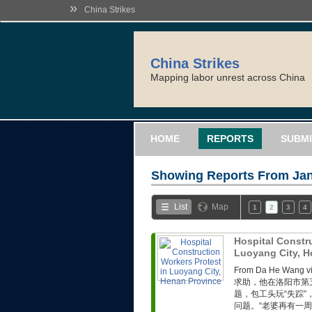
»
China Strikes
China Strikes
Mapping labor unrest across China
HOME
REPORTS
SUBMI
Showing Reports From
Jan
List
Map
1
2
3
4
Hospital Constr
Luoyang City, 
From Da He Wa
求助，他在洛阳市第
题，包工头玩“失踪
问题。“老婆再有一