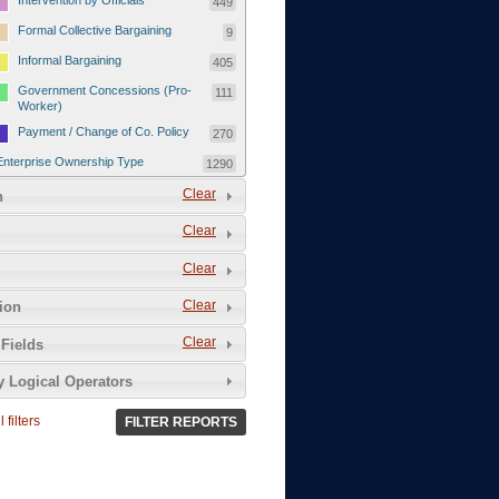
Intervention by Officials
449
Formal Collective Bargaining
9
Informal Bargaining
405
Government Concessions (Pro-
111
Worker)
Payment / Change of Co. Policy
270
Enterprise Ownership Type
1290
SOEs / Collectives / Public
Clear
372
n
Sector
Clear
Domestic Private
551
Foreign or Joint-Venture Private
328
Clear
Self-Employed
39
Clear
tion
Grievances and Demands
2133
Clear
Fields
Food
13
y Logical Operators
Higher Wages
256
Wage Arrears / Downward
669
 filters
FILTER REPORTS
Wage Adjustments / Raised
Rental Fees
Injuries / Illnesses / Deaths /
38
Safety