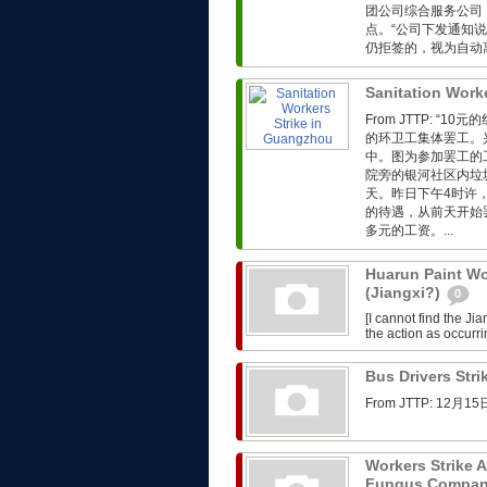
团公司综合服务公司
点。“公司下发通知
仍拒签的，视为自动离
Sanitation Work
From JTTP: 
的环卫工集体罢工。
中。图为参加罢工的
院旁的银河社区内垃
天。昨日下午4时许
的待遇，从前天开始
多元的工资。...
Huarun Paint Wo
(Jiangxi?)
0
[I cannot find the J
the action as occurr
Bus Drivers Str
From JTTP: 
Workers Strike 
Fungus Company