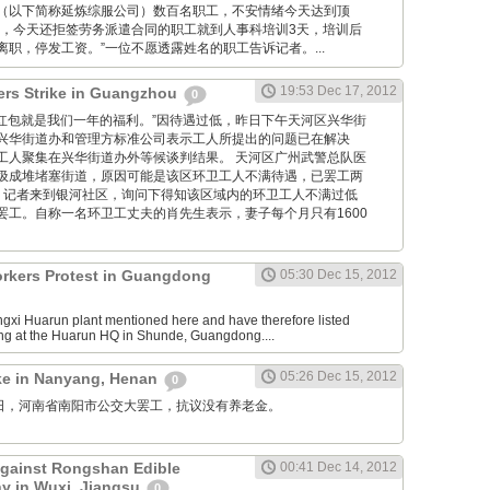
（以下简称延炼综服公司）数百名职工，不安情绪今天达到顶
说，今天还拒签劳务派遣合同的职工就到人事科培训3天，培训后
职，停发工资。”一位不愿透露姓名的职工告诉记者。...
19:53 Dec 17, 2012
ers Strike in Guangzhou
0
“10元的红包就是我们一年的福利。”因待遇过低，昨日下午天河区兴华街
兴华街道办和管理方标准公司表示工人所提出的问题已在解决
工人聚集在兴华街道办外等候谈判结果。 天河区广州武警总队医
圾成堆堵塞街道，原因可能是该区环卫工人不满待遇，已罢工两
，记者来到银河社区，询问下得知该区域内的环卫工人不满过低
罢工。自称一名环卫工丈夫的肖先生表示，妻子每个月只有1600
rkers Protest in Guangdong
05:30 Dec 15, 2012
iangxi Huarun plant mentioned here and have therefore listed
ing at the Huarun HQ in Shunde, Guangdong....
05:26 Dec 15, 2012
ike in Nanyang, Henan
0
12月15日，河南省南阳市公交大罢工，抗议没有养老金。
Against Rongshan Edible
00:41 Dec 14, 2012
 in Wuxi, Jiangsu
0