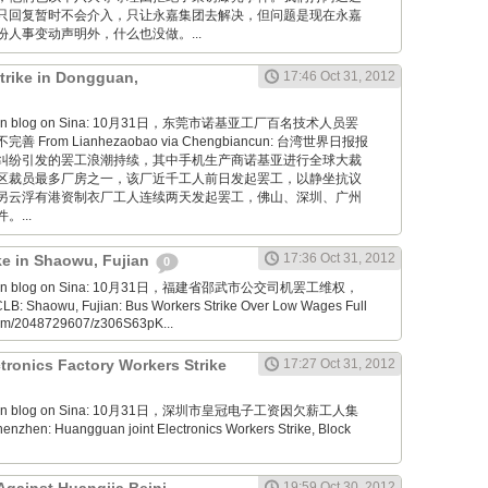
只回复暂时不会介入，只让永嘉集团去解决，但问题是现在永嘉
人事变动声明外，什么也没做。...
trike in Dongguan,
17:46 Oct 31, 2012
aoyan blog on Sina: 10月31日，东莞市诺基亚工厂百名技术人员罢
From Lianhezaobao via Chengbiancun: 台湾世界日报报
纠纷引发的罢工浪潮持续，其中手机生产商诺基亚进行全球大裁
区裁员最多厂房之一，该厂近千工人前日发起罢工，以静坐抗议
另云浮有港资制衣厂工人连续两天发起罢工，佛山、深圳、广州
...
17:36 Oct 31, 2012
ike in Shaowu, Fujian
0
aoyan blog on Sina: 10月31日，福建省邵武市公交司机罢工维权，
Shaowu, Fujian: Bus Workers Strike Over Low Wages Full
.com/2048729607/z306S63pK...
ronics Factory Workers Strike
17:27 Oct 31, 2012
aoyan blog on Sina: 10月31日，深圳市皇冠电子工资因欠薪工人集
zhen: Huangguan joint Electronics Workers Strike, Block
19:59 Oct 30, 2012