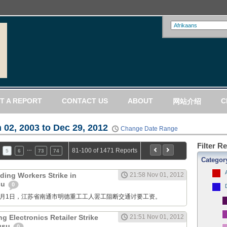
T A REPORT
CONTACT US
ABOUT
C
网站介绍
 02, 2003 to Dec 29, 2012
Change Date Range
Filter R
…
81-100 of 1471 Reports
5
6
73
74
Categor
ding Workers Strike in
21:58 Nov 01, 2012
su
0
M: 11月1日，江苏省南通市明德重工工人罢工阻断交通讨要工资。
g Electronics Retailer Strike
21:51 Nov 01, 2012
ngsu
0