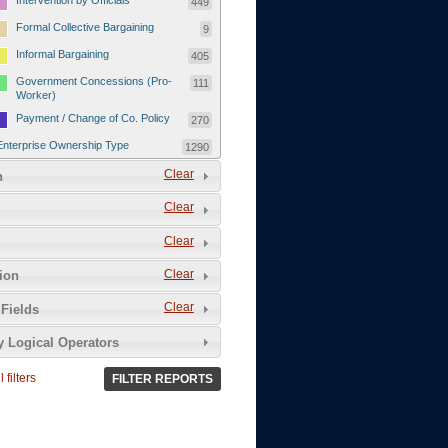
Intervention by Officials
449
Formal Collective Bargaining
9
Informal Bargaining
405
Government Concessions (Pro-
111
Worker)
Payment / Change of Co. Policy
270
Enterprise Ownership Type
1290
SOEs / Collectives / Public
Clear
372
n
Sector
Clear
Domestic Private
551
Foreign or Joint-Venture Private
328
Clear
Self-Employed
39
Clear
tion
Grievances and Demands
2133
Clear
Fields
Food
13
y Logical Operators
Higher Wages
256
Wage Arrears / Downward
669
 filters
FILTER REPORTS
Wage Adjustments / Raised
Rental Fees
Injuries / Illnesses / Deaths /
38
Safety