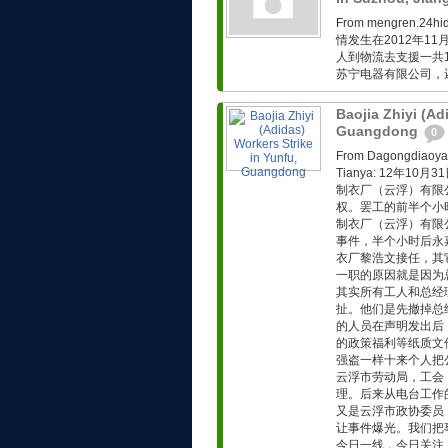
From mengren.
情发生在2012年1
人到物流去支援一共
苏宁电器有限公司，
Baojia Zhiyi (Ad
Guangdong
0
From Dagongd
Tianya: 12年
制衣厂（云浮）有限
权。罢工的前半个小
制衣厂（云浮）有限
事件，半个小时后永
衣厂黎浩文接任，其
一职的原因就是因为
其实所有工人和总经
扯。他们是先撤掉总
的人员在声明发出后
的政策福利等纸质文
强盗一样十来个人把
云浮市劳动局，工会
理。后来从电台工作
又是云浮市政协委员
让事件爆光。我们把
今日一线，今日关注