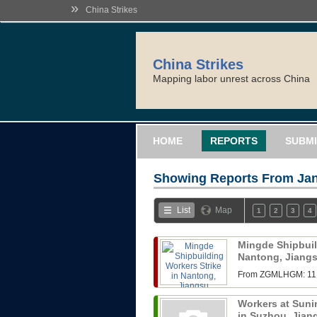
»
China Strikes
China Strikes
Mapping labor unrest across China
HOME
REPORTS
SUBMI
Showing Reports From
Jan
List
Map
1
2
3
4
Mingde Shipbuil
Nantong, Jiang
From ZGMLHG
Workers at Sunin
in Suzhou, Jia