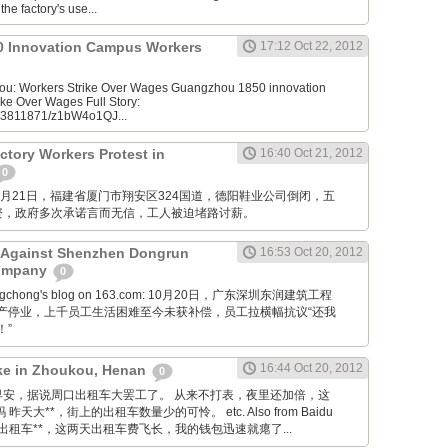
he factory's use...
 Innovation Campus Workers
17:12 Oct 22, 2012
u: Workers Strike Over Wages Guangzhou 1850 innovation
ke Over Wages Full Story:
953811871/z1bW4o1QJ...
tory Workers Protest in
16:40 Oct 21, 2012
0
M: 10月21日，福建省厦门市翔安区324国道，德阳鞋业公司倒闭，五
资，政府多次承诺言而无信，工人被迫堵路讨薪。
t Against Shenzhen Dongrun
16:53 Oct 20, 2012
Company
0
ongchong's blog on 163.com: 10月20日，广东深圳东润建筑工程
产停业，上千员工生活困难至今未获补偿，员工拉横幅抗议“还我
！”
16:44 Oct 20, 2012
rike in Zhoukou, Henan
0
Tieba: 早安，据说周口出租车大罢工了。 从来不打表，夜里还加倍，这
天大**，街上的出租车数量少的可怜。 etc. Also from Baidu
因为出租车**，这两天出租车费飞长，我的钱包迅速就瘪了...