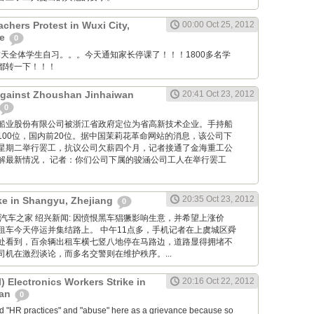
chers Protest in Wuxi City,
00:00 Oct 25, 2012
ce
0
anya: 昨天全体学生自习。。。今天通知家长停课了！！！1800多名学
都转一下！！！
Against Zhoushan Jinhaiwan
20:41 Oct 23, 2012
0
舟山金海船业股份有限公司被浙江省政府定位为省高新技术企业。手持船
100位，国内前20位。据中国茉莉花革命网站的消息，该公司下
星期二举行罢工，抗议公司欠薪四个月，记者接通了金海重工公
解最新情况， 记者：你们公司下属的骏涵公司工人在举行罢工
20:35 Oct 23, 2012
ike in Shangyu, Zhejiang
0
g Net: 汽车之家 绍兴新闻: 因愤恨黑车猖獗影响生意，并希望上涨价
租车今天停运并集结路上。 中午11点多，手机记者在上虞城区舜
处看到，百余辆出租车横七竖八地停在马路边，道路显得拥堵不
机在激烈谈论，而多名交警则在维护秩序。...
 Electronics Workers Strike in
20:16 Oct 22, 2012
uan
0
ed "HR practices" and "abuse" here as a grievance because so