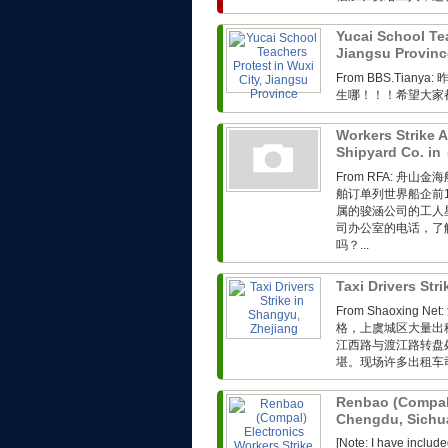
Yucai School Tea
Jiangsu Provin
From BBS.Ti
生哪！！！希望大家
Workers Strike 
Shipyard Co. in
From RFA: 
舶订单列世界船企前
属的骏涵公司的工人
司办公室的电话，了
吗？...
Taxi Drivers Str
From Shaoxin
格，上虞城区大量出
江西路与渡江路转盘
堪。现场许多出租车司
Renbao (Compal)
Chengdu, Sich
[Note: I have includ