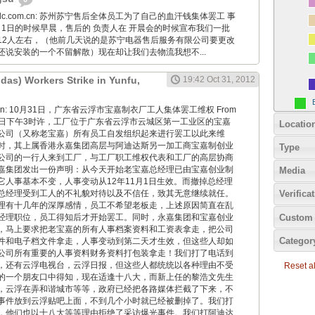
24hidc.com.cn: 苏州苏宁售后全体员工为了自己的血汗钱集体罢工 事
1月1日的时候早晨，售后的 负责人在 开晨会的时候宣布我们一批
12人左右，（他前几天说的是苏宁电器售后服务有限公司要更改
还说安装的一个不留解散）现在却让我们去物流我想不...
idas) Workers Strike in Yunfu,
19:42 Oct 31, 2012
iaoyan: 10月31日，广东省云浮市宝嘉制衣厂工人集体罢工维权 From
10月31日下午3时许，工厂位于广东省云浮市云城区第一工业区的宝嘉
Locatio
公司（又称老宝嘉）所有员工自发组织起来进行罢工以此来维
时，其上属香港永嘉集团高层与阿迪达斯另一加工商宝嘉制创业
Type
公司的一行人来到工厂，与工厂职工维权代表和工厂的高层协商
嘉集团发出一份声明：从今天开始老宝嘉总经理已由宝嘉创业制
Media
它人事基本不变，人事变动从12年11月1日生效。而撤掉总经理
总经理受到工人的不礼貌对待以及不信任，致其无意继续就任。
Verifica
理有十几年的深厚感情，员工不希望老板走，上述原因简直在乱
Custom 
经理职位，员工得知后才开始罢工。同时，永嘉集团和宝嘉创业
，马上要求把老宝嘉的所有人事档案资料和工资表拿走，把公司
Categor
件和电子档文件拿走，人事变动到第二天才生效，但这些人却如
公司所有重要的人事资料财务资料打包装拿走！我们打了电话到
，还有云浮电视台，云浮日报，但这些人都统统以各种理由不受
Reset all
的一个朋友口中得知，现在适逢十八大，而新上任的黎浩文先生
，云浮在弄和谐城市等等，政府已经把各路媒体拦截了下来，不
事件放到云浮贴吧上面，不到几个小时就已经被删掉了。我们打
，他们也以十八大等等理由拒绝了采访爆光事件。我们打阿迪达