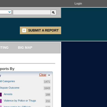
Login
SUBMIT A REPORT
ITING
BIG MAP
eports By
Clear
y
All Categories
1471
Dispute Outcome
1643
Arrests
188
Violence by Police or Thugs
211