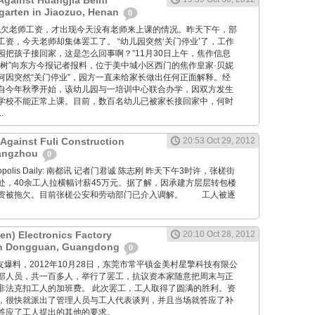
Against Huangjia Beini
rgarten in Jiaozuo, Henan
0
 学校因拖欠老师工资，才出现今天没有老师来上课的情况。昨天下午，部
资，今天老师却集体罢工了。 “幼儿园突然‘关门停业’了，工作
园把孩子接回家，这是怎么回事啊？”11月30日上午，焦作信息
子树”向东方今报记者报料，位于美中城小区西门的焦作皇家·贝妮
何因突然“关门停业”，园方一直未给家长做出任何正面解释。经
自今年秋季开始，该幼儿园与一培训中心联合办学，因双方发生
学校不能正常上课。目前，数百名幼儿已被家长接回家中，何时
.
 Against Fuli Construction
20:53 Oct 29, 2012
angzhou
0
Metropolis Daily: 南都讯 记者门君诚 陈志刚 昨天下午3时许，张槎街
处，40余工人拉横幅讨薪45万元。据了解，因承建方层层转包楼
资被拖欠。目前张槎公安和劳动部门已介入调解。 工人被逐
en) Electronics Factory
20:10 Oct 28, 2012
 in Dongguan, Guangdong
0
ng: 工友爆料，2012年10月28日，东莞市常平镇金美村星擎科技有限公
部人员，共一百多人，举行了罢工，抗议资本家随意把周末与正
非法克扣工人的加班费。 此次罢工，工人取得了圆满的胜利。资
，很快就派出了管理人员与工人代表谈判，并且当场就答应了补
答应了工人提出的其他的要求。