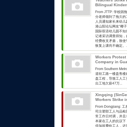
Teachers Strike 
Bilingual Kinde
From JTTP:
分老师领到了拖欠的工
人员通知家长来幼儿
港山阳论坛网友“椰
国际双语幼儿园不知
记者采访调查得知，
经费收支矛盾，致使
恢复上课尚不确定。..
Workers Protest
Company in Gu
From Southern 
道轻工路一楼盘售楼
盘工程，导致工人工
出工地欠薪47万...
Xingqing (SinGe
Workers Strike
From Dongjia
司注塑部工人与品检
常工作日对调，并且
本家在工人的抗议下
偿加班费给工人，还