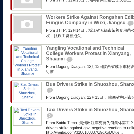
From JTTP: 12月15日，河南省南阳市公交大
Workers Strike Against Rongshan Edib
Fungus Company in Wuxi, Jiangsu
0
From JTTP: 12月14日，浙江省无锡市荣善食
权，抗议工资被拖欠。
Yangling Vocational and Technical
College Workers Protest in Xianyang,
Shaanxi
0
From Dagong Diaoyan: 12月13日陕西省
讨薪
Bus Drivers Strike in Shuozhou, Shanx
0
From Dagong Diaoyan: 12月13日， 陕西
Taxi Drivers Strike in Shuozhou, Shanx
0
From Baidu Tieba: 朔州出租车究竟为何集体罢工？ From
drivers strike against gov. negative reaction to unl
http://weibo.com/3186188337/z9qXaDUKe...