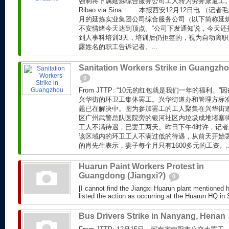
强制将下属延炼综合服务公司工人转为劳务派遣工。 Follow
Ribao via Sina: 本报西安12月12日电 
月的延炼实业集团公司综合服务公司（以下简称延
不安情绪今天达到顶点。“公司下发通知说，今天还
到人事科培训3天，培训后仍拒签的，视为自动离职
露姓名的职工告诉记者。...
Sanitation Workers Strike in Guangzh
0
From JTTP: “10元的红包就是我们一年的福利
兴华街的环卫工集体罢工。兴华街道办和管理方标
题已在解决中。图为参加罢工的工人聚集在兴华街道
区广州武警总队医院旁的银河社区内垃圾成堆堵塞
工人不满待遇，已罢工两天。昨日下午4时许，记
该区域内的环卫工人不满过低的待遇，从前天开始
的肖先生表示，妻子每个月只有1600多元的工资。..
Huarun Paint Workers Protest in
Guangdong (Jiangxi?)
0
[I cannot find the Jiangxi Huarun plant mentioned 
listed the action as occurring at the Huarun HQ i
Bus Drivers Strike in Nanyang, Henan