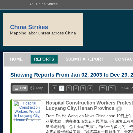
»
China Strikes
China Strikes
Mapping labor unrest across China
HOME
REPORTS
SUBMIT A REPORT
CONTAC
Showing Reports From
Jan 02, 2003 to Dec 29, 
…
List
Map
21-40 
1
2
3
4
5
6
73
74
Hospital Construction Workers Protest
Luoyang City, Henan Province
0
From Da He Wang via News.China.com
亚军求助，他在洛阳市第五人民医院老年康复工程
量出现问题，包工头玩“失踪”，自己一万多元的工资
友现在吃饭都成问题。“老婆再有一周就生了，拿不