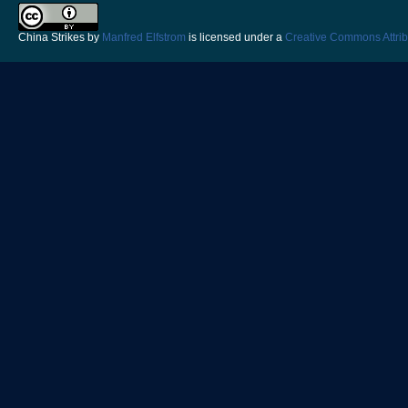
China Strikes
by
Manfred Elfstrom
is licensed under a
Creative Commons Attrib