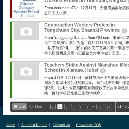
Workers Protest in Yinchuan, Ningxia
From darkmamu76： 12月11日，宁夏回族
公司工人讨薪。
Construction Workers Protest in
Tongchuan City, Shaanxi Province
0
From Yangguang Bao via Xian.QQ.com: 
民工“送锦旗”讨薪》为题，对12月11日发生在铜
（以下简称“铜川二建”）的农民工另类讨薪一事进
事长周西明及党委书记孟金良对事件做了回应。...
Teachers Strike Against Mianzhou Mid
School in Xiantao, Hubei
0
From JTTP: 12月10日，仙桃市沔州中学教师因领
网友在东湖社区仙桃论坛发帖，称仙桃市沔州中学
课2天。仙桃市教育局回应称因绩效工资改革导致
绪，目前学校已恢复正常教学秩序。...
…
List
Map
21-40 
1
2
3
4
5
6
73
74
Home
Submit a Report
Contact Us
Crowdmap TOS