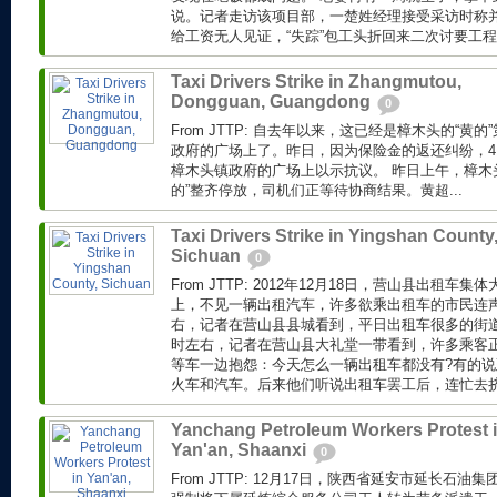
说。记者走访该项目部，一楚姓经理接受采访时称
给工资无人见证，“失踪”包工头折回来二次讨要工程款
Taxi Drivers Strike in Zhangmutou,
Dongguan, Guangdong
0
From JTTP: 自去年以来，这已经是樟木头的“黄
政府的广场上了。昨日，因为保险金的返还纠纷，4 
樟木头镇政府的广场上以示抗议。 昨日上午，樟木头
的”整齐停放，司机们正等待协商结果。黄超...
Taxi Drivers Strike in Yingshan County
Sichuan
0
From JTTP: 2012年12月18日，营山县出租
上，不见一辆出租汽车，许多欲乘出租车的市民连声抱
右，记者在营山县县城看到，平日出租车很多的街道
时左右，记者在营山县大礼堂一带看到，许多乘客
等车一边抱怨：今天怎么一辆出租车都没有?有的
火车和汽车。后来他们听说出租车罢工后，连忙去挤公
Yanchang Petroleum Workers Protest 
Yan'an, Shaanxi
0
From JTTP: 12月17日，陕西省延安市延长石