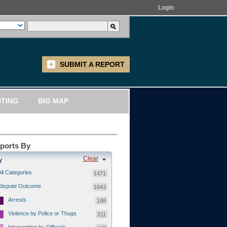
Login
SUBMIT A REPORT
ITING
BIG MAP
eports By
Clear
y
All Categories
1471
Dispute Outcome
1643
Arrests
188
Violence by Police or Thugs
211