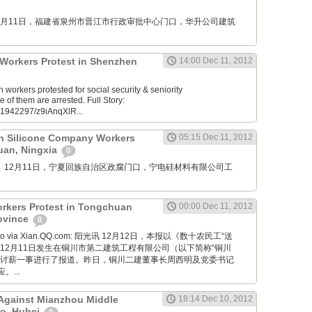
M: 12月11日，福建省泉州市晋江市行政审批中心门口，华升公司建筑
s Workers Protest in Shenzhen
14:00 Dec 11, 2012
orkers protested for social security & seniority
f them are arrested. Full Story:
61942297/z9iAnqXlR...
n Silicone Company Workers
05:15 Dec 11, 2012
huan, Ningxia
0
mu76： 12月11日，宁夏回族自治区政腐门口，宁电硅材料有限公司工
rkers Protest in Tongchuan
00:00 Dec 11, 2012
rovince
0
 Bao via Xian.QQ.com: 阳光讯 12月12日，本报以《数十农民工“送
12月11日发生在铜川市第二建筑工程有限公司（以下简称“铜川
类讨薪一事进行了报道。昨日，铜川二建董事长周西明及党委书记
...
 Against Mianzhou Middle
18:14 Dec 10, 2012
ao, Hubei