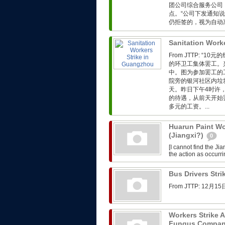
团公司综合服务公司
点。“公司下发通知
仍拒签的，视为自动离
Sanitation Work
From JTTP: 
的环卫工集体罢工。
中。图为参加罢工的
院旁的银河社区内垃
天。昨日下午4时许
的待遇，从前天开始
多元的工资。...
Huarun Paint Wo
(Jiangxi?)
0
[I cannot find the J
the action as occurr
Bus Drivers Str
From JTTP: 
Workers Strike 
Fungus Company