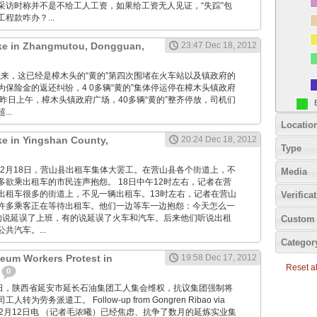
采访时称并不是不给工人工资，如果给工资无人见证，“失踪”包
程款咋办？...
rike in Zhangmutou, Dongguan,
23:47 Dec 18, 2012
自去年以来，这已经是樟木头的“黄的”第四次围堵在火车站以及镇政府的
保险金的返还纠纷，4 0多辆“黄的”集体停运停在樟木头镇政府
昨日上午，樟木头镇政府广场，40多辆“黄的”整齐停放，司机们
..
Locatio
ike in Yingshan County,
20:24 Dec 18, 2012
Type
2012年12月18日，营山县出租车集体大罢工。在营山县各个街道上，不
Media
多欲乘出租车的市民连声抱怨。 18日中午12时左右，记者在营
出租车很多的街道上，不见一辆出租车。13时左右，记者在营山
Verifica
许多乘客正在等待出租车。他们一边等车一边抱怨：今天怎么一
的说延误了上班，有的说延误了火车和汽车。后来他们听说出租
Custom 
共汽车。...
Categor
eum Workers Protest in
19:58 Dec 17, 2012
Reset all
0
12月17日，陕西省延安市延长石油集团工人集会维权，抗议集团强制将
为劳务派遣工。 Follow-up from Gongren Ribao via
12月12日电 （记者毛浓曦）已经焦虑、抗争了数月的延炼实业集