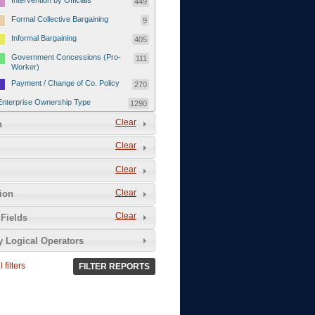
Intervention by Officials
449
Formal Collective Bargaining
9
Informal Bargaining
405
Government Concessions (Pro-
111
Worker)
Payment / Change of Co. Policy
270
Enterprise Ownership Type
1290
SOEs / Collectives / Public
Clear
372
n
Sector
Clear
Domestic Private
551
Foreign or Joint-Venture Private
328
Clear
Self-Employed
39
Clear
tion
Grievances and Demands
2133
Clear
Fields
Food
13
y Logical Operators
Higher Wages
256
Wage Arrears / Downward
669
 filters
FILTER REPORTS
Wage Adjustments / Raised
Rental Fees
Injuries / Illnesses / Deaths /
38
Safety