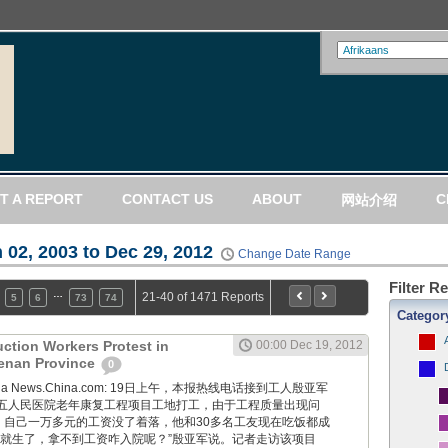
T A REPORT
CONTACT US
ABOUT
C
网站介绍
 02, 2003 to Dec 29, 2012
Change Date Range
Filter R
…
21-40 of 1471 Reports
5
6
73
74
Categor
uction Workers Protest in
00:00 Dec 19, 2012
Henan Province
0
ng via News.China.com: 19日上午，本报热线电话接到工人殷亚军
五人民医院老年康复工程项目工地打工，由于工程质量出现问
”，自己一万多元的工资没了着落，他和30多名工友现在吃饭都成
周就生了，拿不到工资咋入院呢？”殷亚军说。记者走访该项目