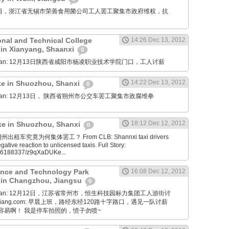
12月14日，浙江省无锡市荣善食用菌公司工人罢工聚集市政府维权，抗
onal and Technical College
14:26 Dec 13, 2012
 in Xianyang, Shaanxi
0
Diaoyan: 12月13日陕西省咸阳市杨凌职业技术学院门口，工人讨薪
14:22 Dec 13, 2012
ike in Shuozhou, Shanxi
0
Diaoyan: 12月13日， 陕西省朔州市公交车罢工聚集市政腐维拳
18:12 Dec 12, 2012
ike in Shuozhou, Shanxi
0
a: 朔州出租车究竟为何集体罢工？ From CLB: Shannxi taxi drivers
egative reaction to unlicensed taxis. Full Story:
186188337/z9qXaDUKe...
nce and Technology Park
16:08 Dec 12, 2012
 in Changzhou, Jiangsu
0
Diaoyan: 12月12日，江苏省常州市，恒生科技园标力集团工人游街讨
ongxiang.com: 早晨上班，路经东经120路十字路口，遇见一队讨薪
容易啊！ 我是停车拍照的，愤子勿喷~