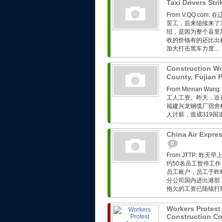
Taxi Drivers Str
From V.QQ.c
罢工，后来陆续来了30
绍，是因为整个县里
收的价钱有的还比出
加大打击黑车力度...
Construction Wor
County, Fujian 
From Minnan
工人工资。昨天，近百
福建兴龙钢缆厂宿舍
人讨薪，造成319国道
China Air Expres
0
From JTTP:
约50名员工暂停工
员工账户，员工于昨
分公司国内进出港部
拖欠的工资已陆续打到
Workers Protes
Construction Co