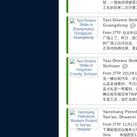
部，一楚姓经理接受
工头折回来二次讨要工
Taxi Drivers St
Guangdong
0
From JTTP: 
广场上了。昨日，因为
的广场上以示抗议。 
正等待协商结果。黄超.
Taxi Drivers Str
Sichuan
0
From JTTP: 
见一辆出租汽车，许
山县县城看到，平日
县大礼堂一带看到，
辆出租车都没有?有
车罢工后，连忙去挤公
Yanchang Petrol
Yan'an, Shaanxi
From JTTP: 
下属延炼综合服务公司工人转
Sina: 本报西安