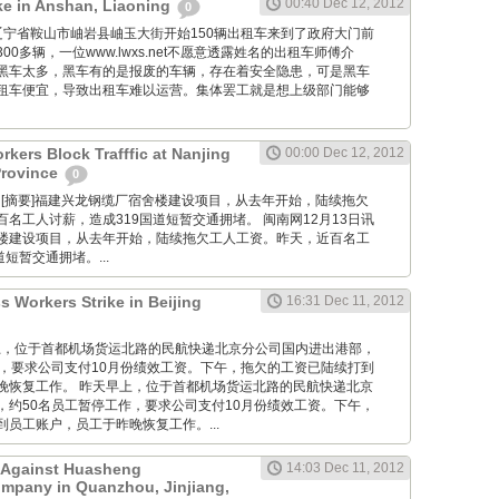
00:40 Dec 12, 2012
ike in Anshan, Liaoning
0
om: 在辽宁省鞍山市岫岩县岫玉大街开始150辆出租车来到了政府大门前
0多辆，一位www.lwxs.net不愿意透露姓名的出租车师傅介
黑车太多，黑车有的是报废的车辆，存在着安全隐患，可是黑车
租车便宜，导致出租车难以运营。集体罢工就是想上级部门能够
kers Block Trafffic at Nanjing
00:00 Dec 12, 2012
Province
0
 Wang: [摘要]福建兴龙钢缆厂宿舍楼建设项目，从去年开始，陆续拖欠
名工人讨薪，造成319国道短暂交通拥堵。 闽南网12月13日讯
楼建设项目，从去年开始，陆续拖欠工人工资。昨天，近百名工
短暂交通拥堵。...
s Workers Strike in Beijing
16:31 Dec 11, 2012
 昨天早上，位于首都机场货运北路的民航快递北京分公司国内进出港部，
作，要求公司支付10月份绩效工资。下午，拖欠的工资已陆续打到
晚恢复工作。 昨天早上，位于首都机场货运北路的民航快递北京
，约50名员工暂停工作，要求公司支付10月份绩效工资。下午，
员工账户，员工于昨晚恢复工作。...
t Against Huasheng
14:03 Dec 11, 2012
mpany in Quanzhou, Jinjiang,