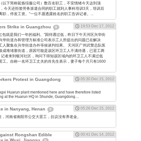
（以下简称延炼综服公司）数百名职工，不安情绪今天达到顶
说，今天还拒签劳务派遣合同的职工就到人事科培训3天，培训后
职，停发工资。”一位不愿透露姓名的职工告诉记者。...
19:53 Dec 17, 2012
ers Strike in Guangzhou
0
“10元的红包就是我们一年的福利。”因待遇过低，昨日下午天河区兴华街
兴华街道办和管理方标准公司表示工人所提出的问题已在解决
工人聚集在兴华街道办外等候谈判结果。 天河区广州武警总队医
圾成堆堵塞街道，原因可能是该区环卫工人不满待遇，已罢工两
，记者来到银河社区，询问下得知该区域内的环卫工人不满过低
罢工。自称一名环卫工丈夫的肖先生表示，妻子每个月只有1600
rkers Protest in Guangdong
05:30 Dec 15, 2012
iangxi Huarun plant mentioned here and have therefore listed
ing at the Huarun HQ in Shunde, Guangdong....
05:26 Dec 15, 2012
ike in Nanyang, Henan
0
12月15日，河南省南阳市公交大罢工，抗议没有养老金。
Against Rongshan Edible
00:41 Dec 14, 2012
 in Wuxi, Jiangsu
0