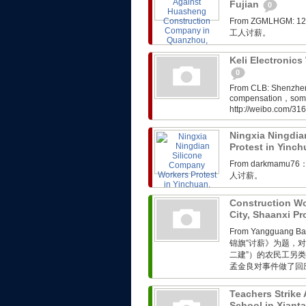
Fujian
0
From ZGMLHG
工人讨薪。
Keli Electronic
0
From CLB: Shenzhen w
compensation，some o
http://weibo.com/31
Ningxia Ningdia
Protest in Yinc
From darkma
人讨薪。
Construction Wo
City, Shaanxi P
From Yangguang
锦旗”讨薪》为题，对
二建”）的农民工另
孟金良对事件做了回应。
Teachers Strike
School in Xiant