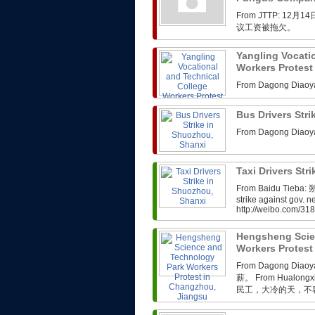
From JTTP: 
议工资被拖欠。
Yangling Vocati
Workers Protest
From Dagong 
Bus Drivers Str
From Dagong 
Taxi Drivers Str
From Baidu Tieb
strike against gov. n
http://weibo.com/3
Hengsheng Scie
Workers Protest
From Dagong 
薪。 From Hual
民工，大冷的天，不