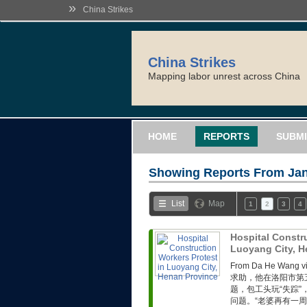
»
China Strikes
China Strikes
Mapping labor unrest across China
HOME
REPORTS
SUBMI
Showing Reports From
Jan
List
Map
1
2
3
4
Hospital Constr
Luoyang City, 
From Da He Wa
求助，他在洛阳市第
题，包工头玩“失踪
问题。“老婆再有一