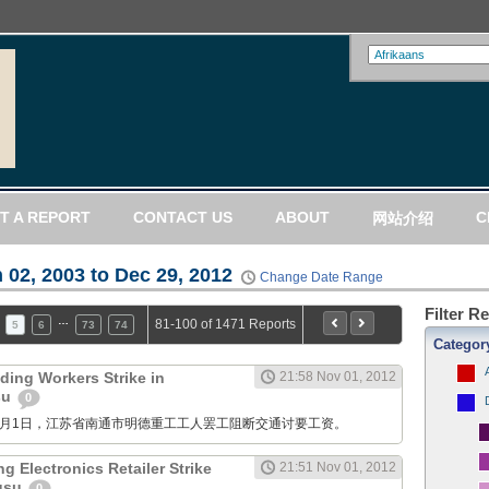
T A REPORT
CONTACT US
ABOUT
C
网站介绍
 02, 2003 to Dec 29, 2012
Change Date Range
Filter R
…
81-100 of 1471 Reports
5
6
73
74
Categor
ding Workers Strike in
21:58 Nov 01, 2012
su
0
M: 11月1日，江苏省南通市明德重工工人罢工阻断交通讨要工资。
g Electronics Retailer Strike
21:51 Nov 01, 2012
ngsu
0