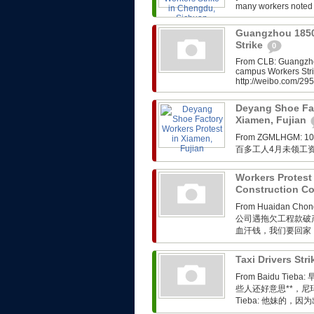
many workers noted t
Guangzhou 1850
Strike
0
From CLB: Guangzho
campus Workers Stri
http://weibo.com/2
Deyang Shoe Fac
Xiamen, Fujian
From ZGMLHG
百多工人4月未领工
Workers Protes
Construction 
From Huaidan Ch
公司遇拖欠工程款破
血汗钱，我们要回家
Taxi Drivers St
From Baidu 
些人还好意思**，尼玛 昨
Tieba: 他妹的，