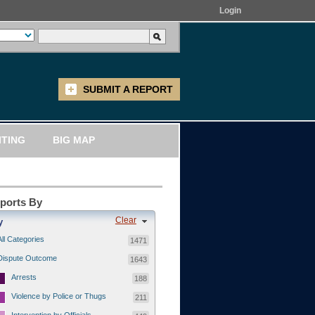
Login
SUBMIT A REPORT
ITING
BIG MAP
eports By
Clear
y
All Categories
1471
Dispute Outcome
1643
Arrests
188
Violence by Police or Thugs
211