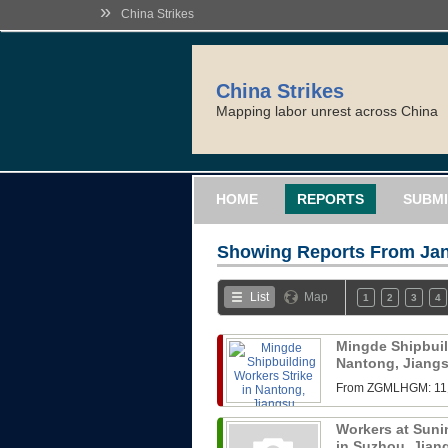
»
China Strikes
China Strikes
Mapping labor unrest across China
HOME
REPORTS
SUBMI
Showing Reports From
Jan
List
Map
1
2
3
4
Mingde Shipbuil
Nantong, Jiang
From ZGMLHG
Workers at Sunin
in Suzhou, Jia