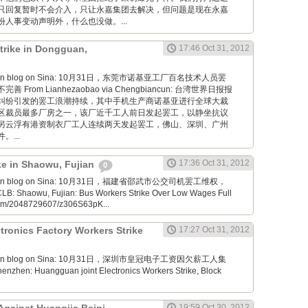
只回复暂时不会介入，只让永嘉集团去解决，但问题是现在永嘉
人事变动声明外，什么也没做。...
trike in Dongguan,
17:46 Oct 31, 2012
aoyan blog on Sina: 10月31日，东莞市诺基亚工厂百名技术人员罢
From Lianhezaobao via Chengbiancun: 台湾世界日报报
纠纷引发的罢工浪潮持续，其中手机生产商诺基亚进行全球大裁
区裁员最多厂房之一，该厂近千工人前日发起罢工，以静坐抗议
另云浮有港资制衣厂工人连续两天发起罢工，佛山、深圳、广州
...
17:36 Oct 31, 2012
ike in Shaowu, Fujian
0
aoyan blog on Sina: 10月31日，福建省邵武市公交司机罢工维权，
Shaowu, Fujian: Bus Workers Strike Over Low Wages Full
.com/2048729607/z306S63pK...
ronics Factory Workers Strike
17:27 Oct 31, 2012
aoyan blog on Sina: 10月31日，深圳市皇冠电子工资因欠薪工人集
zhen: Huangguan joint Electronics Workers Strike, Block
19:59 Oct 30, 2012