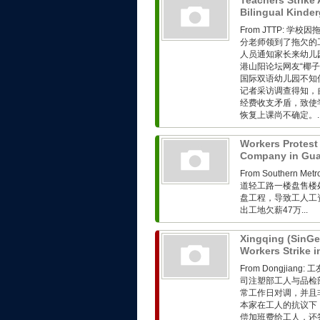
Teachers Strike 
Bilingual Kinde
From JTTP:
分老师领到了拖欠的工
人员通知家长来幼儿
港山阳论坛网友“椰
国际双语幼儿园不知
记者采访调查得知，
经费收支矛盾，致使
恢复上课尚不确定。..
Workers Protest
Company in Gu
From Southern 
道轻工路一楼盘售楼
盘工程，导致工人工
出工地欠薪47万...
Xingqing (SinGe
Workers Strike
From Dongjia
司注塑部工人与品检
常工作日对调，并且
本家在工人的抗议下
偿加班费给工人，还