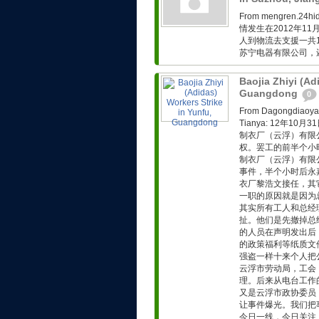
From mengren.
情发生在2012年1
人到物流去支援一共
苏宁电器有限公司，
Baojia Zhiyi (Ad
Guangdong
0
From Dagongd
Tianya: 12年
制衣厂（云浮）有限
权。罢工的前半个小
制衣厂（云浮）有限
事件，半个小时后永
衣厂黎浩文接任，其
一职的原因就是因为
其实所有工人和总经
扯。他们是先撤掉总
的人员在声明发出后
的政策福利等纸质文
强盗一样十来个人把
云浮市劳动局，工会
理。后来从电台工作
又是云浮市政协委员
让事件爆光。我们把
今日一线，今日关注