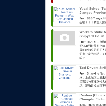
Yucai School Tea
Jiangsu Provin
From BBS.Ti
生哪！！！希望大家
Workers Strike 
Shipyard Co. in
From RFA: 
舶订单列世界船企前
属的骏涵公司的工人
司办公室的电话，了
吗？...
Taxi Drivers Str
From Shaoxin
格，上虞城区大量出
江西路与渡江路转盘
堪。现场许多出租车司
Renbao (Compal)
Chengdu, Sich
[Note: I have includ