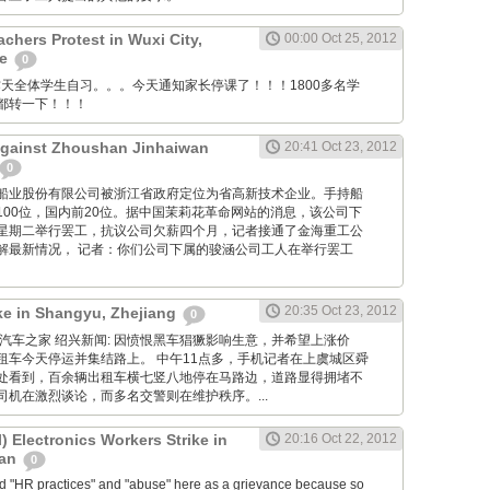
chers Protest in Wuxi City,
00:00 Oct 25, 2012
ce
0
anya: 昨天全体学生自习。。。今天通知家长停课了！！！1800多名学
都转一下！！！
Against Zhoushan Jinhaiwan
20:41 Oct 23, 2012
0
舟山金海船业股份有限公司被浙江省政府定位为省高新技术企业。手持船
100位，国内前20位。据中国茉莉花革命网站的消息，该公司下
星期二举行罢工，抗议公司欠薪四个月，记者接通了金海重工公
解最新情况， 记者：你们公司下属的骏涵公司工人在举行罢工
20:35 Oct 23, 2012
ike in Shangyu, Zhejiang
0
g Net: 汽车之家 绍兴新闻: 因愤恨黑车猖獗影响生意，并希望上涨价
租车今天停运并集结路上。 中午11点多，手机记者在上虞城区舜
处看到，百余辆出租车横七竖八地停在马路边，道路显得拥堵不
机在激烈谈论，而多名交警则在维护秩序。...
 Electronics Workers Strike in
20:16 Oct 22, 2012
uan
0
ed "HR practices" and "abuse" here as a grievance because so