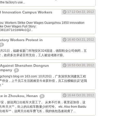
he factory's use...
 Innovation Campus Workers
17:12 Oct 22, 2012
u: Workers Strike Over Wages Guangzhou 1850 innovation
ke Over Wages Full Story:
953811871/z1bW4o1QJ...
tory Workers Protest in
16:40 Oct 21, 2012
0
M: 10月21日，福建省厦门市翔安区324国道，德阳鞋业公司倒闭，五
资，政府多次承诺言而无信，工人被迫堵路讨薪。
t Against Shenzhen Dongrun
16:53 Oct 20, 2012
Company
0
ongchong's blog on 163.com: 10月20日，广东深圳东润建筑工程
产停业，上千员工生活困难至今未获补偿，员工拉横幅抗议“还我
！”
16:44 Oct 20, 2012
rike in Zhoukou, Henan
0
Tieba: 早安，据说周口出租车大罢工了。 从来不打表，夜里还加倍，这
天大**，街上的出租车数量少的可怜。 etc. Also from Baidu
因为出租车**，这两天出租车费飞长，我的钱包迅速就瘪了...