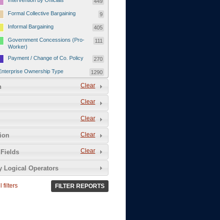
Intervention by Officials
449
Formal Collective Bargaining
9
Informal Bargaining
405
Government Concessions (Pro-
111
Worker)
Payment / Change of Co. Policy
270
Enterprise Ownership Type
1290
SOEs / Collectives / Public
Clear
372
n
Sector
Clear
Domestic Private
551
Foreign or Joint-Venture Private
328
Clear
Self-Employed
39
Clear
tion
Grievances and Demands
2133
Clear
Fields
Food
13
y Logical Operators
Higher Wages
256
Wage Arrears / Downward
669
 filters
FILTER REPORTS
Wage Adjustments / Raised
Rental Fees
Injuries / Illnesses / Deaths /
38
Safety