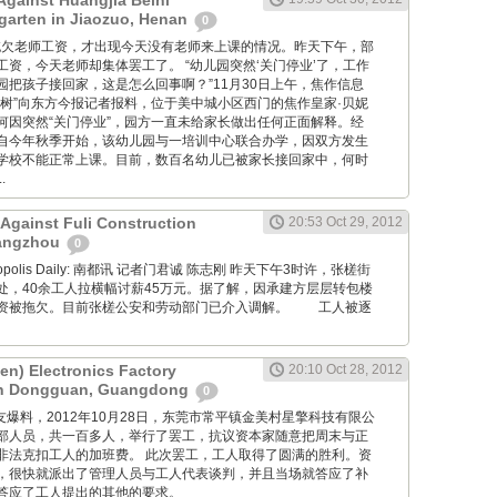
Against Huangjia Beini
rgarten in Jiaozuo, Henan
0
 学校因拖欠老师工资，才出现今天没有老师来上课的情况。昨天下午，部
资，今天老师却集体罢工了。 “幼儿园突然‘关门停业’了，工作
园把孩子接回家，这是怎么回事啊？”11月30日上午，焦作信息
子树”向东方今报记者报料，位于美中城小区西门的焦作皇家·贝妮
何因突然“关门停业”，园方一直未给家长做出任何正面解释。经
自今年秋季开始，该幼儿园与一培训中心联合办学，因双方发生
学校不能正常上课。目前，数百名幼儿已被家长接回家中，何时
.
 Against Fuli Construction
20:53 Oct 29, 2012
angzhou
0
Metropolis Daily: 南都讯 记者门君诚 陈志刚 昨天下午3时许，张槎街
处，40余工人拉横幅讨薪45万元。据了解，因承建方层层转包楼
资被拖欠。目前张槎公安和劳动部门已介入调解。 工人被逐
en) Electronics Factory
20:10 Oct 28, 2012
 in Dongguan, Guangdong
0
ng: 工友爆料，2012年10月28日，东莞市常平镇金美村星擎科技有限公
部人员，共一百多人，举行了罢工，抗议资本家随意把周末与正
非法克扣工人的加班费。 此次罢工，工人取得了圆满的胜利。资
，很快就派出了管理人员与工人代表谈判，并且当场就答应了补
答应了工人提出的其他的要求。