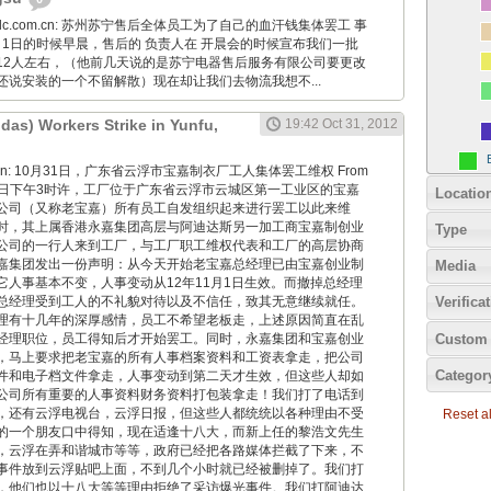
24hidc.com.cn: 苏州苏宁售后全体员工为了自己的血汗钱集体罢工 事
1月1日的时候早晨，售后的 负责人在 开晨会的时候宣布我们一批
12人左右，（他前几天说的是苏宁电器售后服务有限公司要更改
还说安装的一个不留解散）现在却让我们去物流我想不...
idas) Workers Strike in Yunfu,
19:42 Oct 31, 2012
iaoyan: 10月31日，广东省云浮市宝嘉制衣厂工人集体罢工维权 From
10月31日下午3时许，工厂位于广东省云浮市云城区第一工业区的宝嘉
Locatio
公司（又称老宝嘉）所有员工自发组织起来进行罢工以此来维
时，其上属香港永嘉集团高层与阿迪达斯另一加工商宝嘉制创业
Type
公司的一行人来到工厂，与工厂职工维权代表和工厂的高层协商
嘉集团发出一份声明：从今天开始老宝嘉总经理已由宝嘉创业制
Media
它人事基本不变，人事变动从12年11月1日生效。而撤掉总经理
总经理受到工人的不礼貌对待以及不信任，致其无意继续就任。
Verifica
理有十几年的深厚感情，员工不希望老板走，上述原因简直在乱
Custom 
经理职位，员工得知后才开始罢工。同时，永嘉集团和宝嘉创业
，马上要求把老宝嘉的所有人事档案资料和工资表拿走，把公司
Categor
件和电子档文件拿走，人事变动到第二天才生效，但这些人却如
公司所有重要的人事资料财务资料打包装拿走！我们打了电话到
，还有云浮电视台，云浮日报，但这些人都统统以各种理由不受
Reset all
的一个朋友口中得知，现在适逢十八大，而新上任的黎浩文先生
，云浮在弄和谐城市等等，政府已经把各路媒体拦截了下来，不
事件放到云浮贴吧上面，不到几个小时就已经被删掉了。我们打
，他们也以十八大等等理由拒绝了采访爆光事件。我们打阿迪达