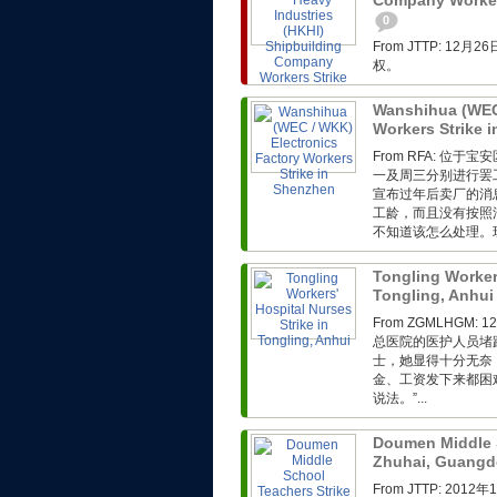
Company Workers
0
From JTTP: 
权。
Wanshihua (WEC 
Workers Strike 
From RFA: 
一及周三分别进行罢
宣布过年后卖厂的消
工龄，而且没有按照
不知道该怎么处理。现
Tongling Workers
Tongling, Anhu
From ZGMLHG
总医院的医护人员堵
士，她显得十分无奈
金、工资发下来都困
说法。”...
Doumen Middle S
Zhuhai, Guang
From JTTP: 