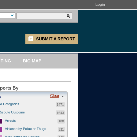
Login
SUBMIT A REPORT
ITING
BIG MAP
eports By
Clear
y
All Categories
1471
Dispute Outcome
1643
Arrests
188
Violence by Police or Thugs
211