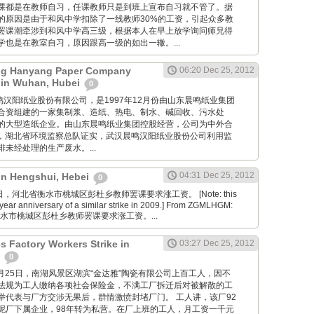
课都是在教师自习，任课教师只是到班上宣布自习就不管了。据
的原因是由于和风中学扣除了一线教师30%的工资，引起众多教
罢课潮牵涉到和风中学高三级，根据本人在早上放学询问师兄得
也是在教室自习，原因跟高一级的如出一辙。...
g Hanyang Paper Company
06:20 Dec 25, 2012
 in Wuhan, Hubei
0
 武汉晨鸣汉阳纸业股份有限公司，是1997年12月份由山东晨鸣纸业集团
合资组建的一家集制浆、造纸、热电、制水、碱回收、污水处
的大型造纸企业。由山东晨鸣纸业集团控股经营，公司为中外合
7月，湖北省环境监察总队证实，武汉晨鸣汉阳纸业股份公司利用监
未经处理的生产废水。...
04:31 Dec 25, 2012
 in Hengshui, Hebei
0
2月25日，河北省衡水市桃城区彭杜乡教师罢课要求涨工资。 [Note: this
year anniversary of a similar strike in 2009.] From ZGMLHGM:
衡水市桃城区彭杜乡教师罢课要求涨工资。...
s Factory Workers Strike in
03:27 Dec 25, 2012
n
0
cn: 12月25日，南湖风景区湖滨“金达雅”陶瓷有限公司上百工人，因不
法规为工人缴纳各项社会保险金，不满工厂拆迁后对被解散的工
举代表与厂方交涉无果后，群情激愤封堵厂门。 工人讲，该厂92
泥厂下属企业，98年转为私营。在厂上班的工人，月工资一千元