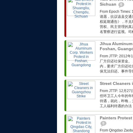
Sichuan
0
From Epoch T
请愿，抗议该县交通
权延期通告》，不兑
营权、民主管理的真
名警察进行监视。司
Jihua Aluminum 
Foshan, Guang
From JTTP: 
厂方归还社保资金。 
内，要求厂方归还社
保无法归还。事件导
Street Cleaners
From JTTP: 
些环卫工人今年的年
待遇，就此，昨晚，
工人福利待遇的办法，
Painters Protes
0
From Qingdao 