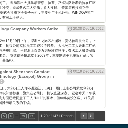
罢工。 当局派出大批防暴警察、特警、及巡防队带着狼狗在厂区
生冲突，造成数名工人受伤，多人被捕。 善募康科技成立于
光株式会社旗下全资子公司，主要生产手机外壳、WINDOW等产
，有员工千多人。
ology Company Workers Strike
20:38 Dec 19, 2012
M: 012年12月19日上午，深圳市龙岗区布澜路，赛达信科技公司，上
工，抗议公司克扣员工工资和待遇差。 大批罢工工人走出工厂站
通严重阻塞。 当局派上百警力到场维持秩序，数名工人被警员殴
带走。 赛达信科技成立于2009年，主要制造手机主板产品，客
伍(G...
Against Shenzhen Comfort
00:18 Dec 19, 2012
hnology (Easepal) Group in
0
 工厂要搬迁，大部分工人却不愿随迁。19日，厦门上市公司蒙发利部分
辞职补偿标准，聚集在公司门口抗议直至深夜。 记者昨天下午获
方面已经同意了工人 “N+1”的要求，但年终奖没答应。相关员
除劳动关系的手续。...
…
1-20 of 1471 Reports
5
6
73
74