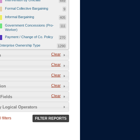
Intervention by Officials
449
Formal Collective Bargaining
9
Informal Bargaining
405
Government Concessions (Pro-
111
Worker)
Payment / Change of Co. Policy
270
Enterprise Ownership Type
1290
SOEs / Collectives / Public
Clear
372
n
Sector
Clear
Domestic Private
551
Foreign or Joint-Venture Private
328
Clear
Self-Employed
39
Clear
tion
Grievances and Demands
2133
Clear
Fields
Food
13
y Logical Operators
Higher Wages
256
Wage Arrears / Downward
669
 filters
FILTER REPORTS
Wage Adjustments / Raised
Rental Fees
Injuries / Illnesses / Deaths /
38
Safety