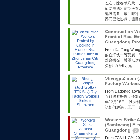
左右，除春节几天，
病防治法》定期检查
规划需要，该厂即将
部门已做协调，但目前
Construction Wo
Front of Real Es
Guangdong Pro
From Da Yang 
的血汗钱一筹莫展，
灶台煮饭，希望以这
欠薪5万至6万元...
Shengji Zhipin (
Factory Workers
From Dagong
百计逃避赔偿，还对
年12月18日，胜技
该如何解决，工厂一直
Workers Strike
(Samkwang) Elec
Guangdong
0
From ZGMLHG