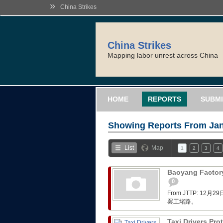
»
China Strikes
China Strikes
Mapping labor unrest across China
HOME
REPORTS
SUBMI
Showing Reports From
Jan
List
Map
1
2
3
4
Baoyang Factory
0
From JTTP: 
罢工堵路。
Taxi Drivers Pro