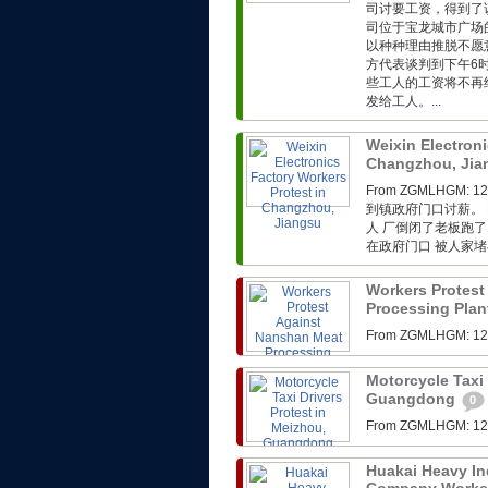
司讨要工资，得到了
司位于宝龙城市广场
以种种理由推脱不愿
方代表谈判到下午6
些工人的工资将不再
发给工人。...
Weixin Electroni
Changzhou, Ji
From ZGMLHG
到镇政府门口讨薪。 F
人 厂倒闭了老板跑了
在政府门口 被人家堵在
Workers Protest
Processing Plan
From ZGMLHG
Motorcycle Taxi 
Guangdong
0
From ZGMLHG
Huakai Heavy In