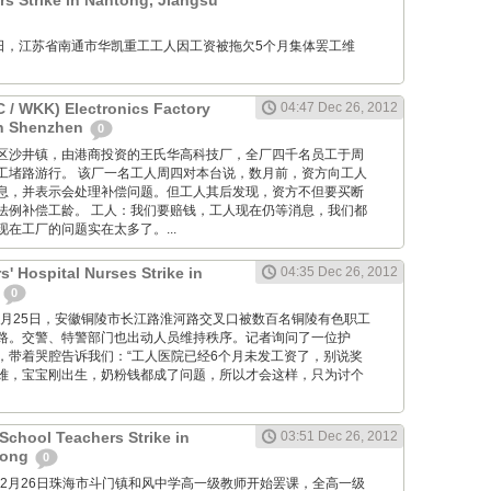
 Strike in Nantong, Jiangsu
12月26日，江苏省南通市华凯重工工人因工资被拖欠5个月集体罢工维
/ WKK) Electronics Factory
04:47 Dec 26, 2012
in Shenzhen
0
位于宝安区沙井镇，由港商投资的王氏华高科技厂，全厂四千名员工于周
工堵路游行。 该厂一名工人周四对本台说，数月前，资方向工人
息，并表示会处理补偿问题。但工人其后发现，资方不但要买断
法例补偿工龄。 工人：我们要赔钱，工人现在仍等消息，我们都
在工厂的问题实在太多了。...
' Hospital Nurses Strike in
04:35 Dec 26, 2012
i
0
M: 12月25日，安徽铜陵市长江路淮河路交叉口被数百名铜陵有色职工
路。交警、特警部门也出动人员维持秩序。记者询问了一位护
，带着哭腔告诉我们：“工人医院已经6个月未发工资了，别说奖
难，宝宝刚出生，奶粉钱都成了问题，所以才会这样，只为讨个
chool Teachers Strike in
03:51 Dec 26, 2012
dong
0
2012年12月26日珠海市斗门镇和风中学高一级教师开始罢课，全高一级