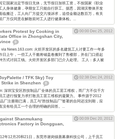
其它国家法定节假日无休，无节假日加班工资，不按国家《职业
工人身体健康，孕期女工只能自行辞工。据悉，因湖滨整体开发
面临搬迁，工人向厂方提交六项诉求，追偿金额达数百万，有关
厂方仅同意在解散前对工人进行健康体检。...
rkers Protest by Cooking in
00:00 Dec 25, 2012
tate Office in Zhongshan City,
vince
0
Wang via News.163.com: 火炬开发区的多名建筑工人讨要工作一年多
昨日上午，一些工人干脆将铺盖卷搬到了售楼部，并在门口搭起
种方式讨回工钱。火炬开发区多部门已介入处理。 工人：多人被
JoyPalette / TFK Sky) Toy
02:38 Dec 24, 2012
 Strike in Shenzhen
0
diaoyan: 深圳宝安区胜技制品厂全体的员工罢工维权，而厂方不仅千方
员工进行报复力求打散员工罢工维权的凝聚力。 事件源于2012
制品厂注册期已满，员工与“胜技制品厂”签署的合同还没到期，应
没有给员工一个合理的明确的回答。...
 Against Shanmukang
00:09 Dec 20, 2012
tronics Factory in Dongguan,
M: 2012年12月20和21日，东莞市谢岗镇善募康科技公司，上千员工