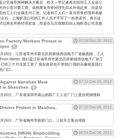
该公司领导两种解决方案后，昨天一早记者再次陪同工人去该公
的办公室讨要工资。虽然两名劳务经理先后从外地赶来，但是却
意给工人们全额支付工资。记者和工人们一直与劳务经理和承建
时左右，上海昕茂公司的工作人员才手写了一份承诺书，表示这
经过两名劳务经理发放，而是在元旦假期后由上海昕茂公司直接
cs Factory Workers Protest in
07:16 Dec 26, 2012
angsu
0
M: 12月26日，江苏省常州市新北区薛家镇伟信电子厂老板跑路，工人
rom Weibo: 我们是江苏省常州市新北区薛家镇伟信电子厂的工
 已经三个月没发工资了 现在政府也不管我们 我的头像就是我们
门口...
 Against Nanshan Meat
07:12 Dec 26, 2012
t in Shenzhen
0
M: 12月26日，广东省深圳市南山肉联厂工人在厂门上悬挂死猪维权
Drivers Protest in Meizhou,
07:10 Dec 26, 2012
M: 12月26日，广东省梅州市政府门口，三轮车主集会维权
dustries (HKHI) Shipbuilding
06:54 Dec 26, 2012