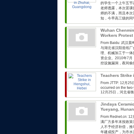
的学生一个上午五节
老师透露，本次罢课
师的不满，而且本次
知，今早高三级的同学
Wuhan Chenmin
Workers Protest
From Baidu:
与湖北省汉阳造纸厂
理、机械加工于一体
资企业。2010年
控设施漏洞，夜间偷排
Teachers Strike
From JTTP: 1
occurred on the two-
12月25日，河北省
Jindaya Ceramic
Yueyang, Huna
From Rednet.
满厂方多年末按政策
人不予经济补偿，推
年建成投产，为市水