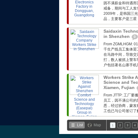
因不满薪金和待遇而
戒备，期间与工人发
2009年，是韩国三
品，主要客户是三星
Saidaxin Techn
in Shenzhen
0
From ZGMLHG
千生产线员工集体罢
在马路中间，导致交
打，数人被抓上警车
户包括著名山寨手机厂基
Workers Strike 
Science and Tec
Xiamen, Fujian
From JTTP:
员工，因不满公司的
悉，经过协商，蒙发利
工也已与公司签订了解
List
Map
1
2
3
4