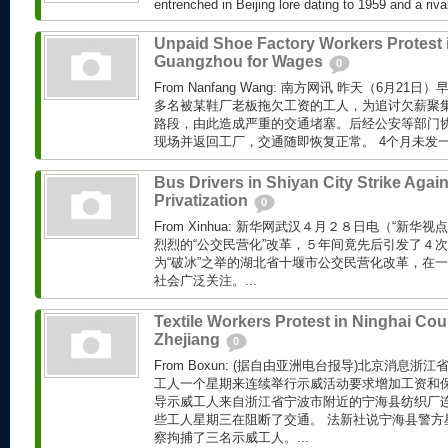
entrenched in Beijing lore dating to 1959 and a rival
Unpaid Shoe Factory Workers Protest 
Guangzhou for Wages
0
From Nanfang Wang: 南方网讯 昨天（6月21日
多名被某鞋厂老板拖欠工资的工人，为追讨欠薪聚
路段，由此造成严重的交通堵塞。后经公安等部门
现场并返回工厂，交通随即恢复正常。 4个月未发一分
Bus Drivers in Shiyan City Strike Again
Privatization
0
From Xinhua: 新华网武汉４月２８日电（“新华
烈烈的“公交民营化”改革，５年间竟先后引发了４
为“破冰”之举的湖北省十堰市公交民营化改革，在
社会广泛关注。...
Textile Workers Protest in Ninghai Cou
Zhejiang
0
From Boxun: (据自由亚洲电台报导)北京消息浙
工人一个星期来连续举行示威活动要求增加工资和保
导示威工人来自浙江省宁波市附近的宁海县纺织厂
些工人星期三在阻断了交通。 法新社说宁海县警方星
察拘捕了三名示威工人。...