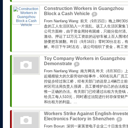
Construction Workers in Guangzhou
Block a Cash Vehicle
0
From Nanfang Wang: 前天（9月15日）晚上
盘的工人生活区陷入一片混乱。该工人生活区聚集了
公司方面称，由于资金周转有困难，只能分批付清
激动。押运了12万元工资款的运钞车被上百人围堵
胁要把车掀翻。昨日（9月16日）零时30分左右，
解。昨日下午1时左右，该公司组织了资金，将工资陆
Toy Company Workers in Guangzhou
Demonstrate
0
From Nanfang Wang: 南方网讯 昨天（8月3
起规模较大的欠薪劳动纠纷事件，600名玩具厂员
控徒步经过珠江桥，经有关部门劝说登上4辆巴士前
村区司法局负责人强调，员工要维护自己的合法权
惟一正确的办法。有关部门已经通过出租方先垫钱
给员工每人510元，同时通过法院进行封存保管财
和出租方的利益。...
Workers Strike Against English-Invest
Electronics Factory in Shenzhen
0
From Boxun: 深圳一家英资电子企业二十日发