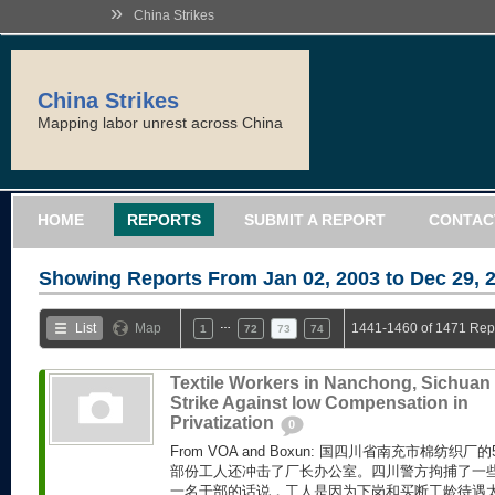
»
China Strikes
China Strikes
Mapping labor unrest across China
HOME
REPORTS
SUBMIT A REPORT
CONTAC
Showing Reports From
Jan 02, 2003 to Dec 29, 
…
List
Map
1441-1460 of 1471 Rep
1
72
73
74
Textile Workers in Nanchong, Sichuan
Strike Against low Compensation in
Privatization
0
From VOA and Boxun: 国四川省南充市棉纺织
部份工人还冲击了厂长办公室。四川警方拘捕了一
一名干部的话说，工人是因为下岗和买断工龄待遇