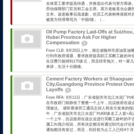
全体罢工要求提高待遇，并推选出代表与资方商谈
劳动保障部门官员和工会主席。英方老板竟当众撕
文本。该老板事后虽道歉，但员工代表称将保留对
被英方经理辱骂为「中国/猪」（...
Oil Pump Factory Laid-Offs at Suizhou,
Hubei Province Ask For Higher
Compensation
0
From CLB: 8月20日上午，湖北省随州市原油泵
行到市政府请愿，要求政府提高职工买断工龄的补
生活费只能得到170多元，而且经常拖欠，对一家
来讲，生活十分困难。
Cement Factory Workers at Shaoguan
City,Guangdong Province Protest Ove
Layoffs
0
From RFA: 8月11日，广东省韶关市北江水泥厂
在市政府门前静坐了整整一个上午，抗议政府在该
理做法。 请听香港劳工通讯主持人韩东方发来的报道。 F
午，广东省韶关市北江水泥厂约400多名工人冒>
一个上午，抗议政府在该企业进行买断工龄时的不
属工向我介绍说，所有决定都没有通过职代会讨论
通知都没有发过，而且，到目前为止工人已经4个月没