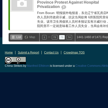
Province Protest Against Hospital
Privatization
0
From Boxun: 明报据外电报道，东北辽宁省瓦房
作人员到市政府示威，抗议当局欲将 6所医院民营
失业。该市卫生局值班人员对本报证实有示威行动
院民营不一定就意味着工作人员失业，当局会有补偿预
…
List
Map
1441-1460 of 1471 Rep
1
72
73
74
Home
Submit a Report
Contact Us
Crowdmap TOS
China Strikes
by
Manfred Elfstrom
is licensed under a
Creative Commons Attrib