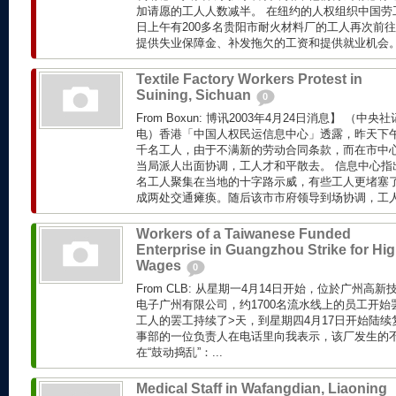
加请愿的工人人数减半。 在纽约的人权组织中国劳工
日上午有200多名贵阳市耐火材料厂的工人再次前
提供失业保障金、补发拖欠的工资和提供就业机会。.
Textile Factory Workers Protest in
Suining, Sichuan
0
From Boxun: 博讯2003年4月24日消息】 （
电）香港「中国人权民运信息中心」透露，昨天下
千名工人，由于不满新的劳动合同条款，而在市中
当局派人出面协调，工人才和平散去。 信息中心指
名工人聚集在当地的十字路示威，有些工人更堵塞
成两处交通瘫痪。随后该市市府领导到场协调，工人最
Workers of a Taiwanese Funded
Enterprise in Guangzhou Strike for Hi
Wages
0
From CLB: 从星期一4月14日开始，位於广州
电子广州有限公司，约1700名流水线上的员工开
工人的罢工持续了>天，到星期四4月17日开始陆
事部的一位负责人在电话里向我表示，该厂发生的
在“鼓动捣乱”：...
Medical Staff in Wafangdian, Liaoning