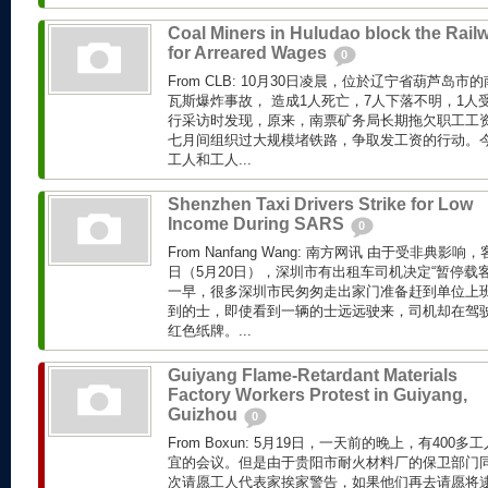
Coal Miners in Huludao block the Rail
for Arreared Wages
0
From CLB: 10月30日凌晨，位於辽宁省葫芦岛
瓦斯爆炸事故， 造成1人死亡，7人下落不明，1人
行采访时发现，原来，南票矿务局长期拖欠职工工资
七月间组织过大规模堵铁路，争取发工资的行动。
工人和工人...
Shenzhen Taxi Drivers Strike for Low
Income During SARS
0
From Nanfang Wang: 南方网讯 由于受非典
日（5月20日），深圳市有出租车司机决定“暂停载
一早，很多深圳市民匆匆走出家门准备赶到单位上
到的士，即使看到一辆的士远远驶来，司机却在驾驶
红色纸牌。...
Guiyang Flame-Retardant Materials
Factory Workers Protest in Guiyang,
Guizhou
0
From Boxun: 5月19日，一天前的晚上，有40
宜的会议。但是由于贵阳市耐火材料厂的保卫部门
次请愿工人代表家挨家警告，如果他们再去请愿将逮