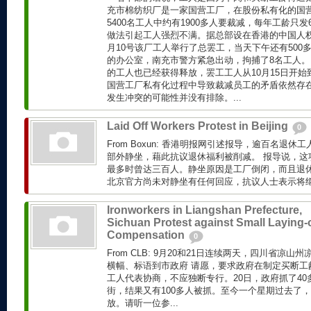
充市棉纺织厂是一家国营工厂，在股份私有化的国
5400名工人中约有1900多人要裁减，每年工龄只发
做法引起工人强烈不满。据总部设在香港的中国人权
月10号该厂工人举行了总罢工，当天下午还有500
的办公室，南充市警方紧急出动，拘捕了8名工人
的工人也已经获得释放，罢工工人从10月15日开
国营工厂私有化过程中导致裁减员工的矛盾依然存
发生冲突的可能性并没有排除。...
Laid Off Workers Protest in Beijing
0
From Boxun: 香港明报网引述报导，逾百名退
部外静坐，藉此抗议退休福利被削减。 报导说，这
最多时曾达三百人。静坐原因是工厂倒闭，而且退
北京官方尚未对静坐有任何回应，抗议人士表示将
Ironworkers in Liangshan Prefecture,
Sichuan Protest against Small Laying-o
Compensation
0
From CLB: 9月20和21日连续两天，四川省凉山
横幅、标语到市政府 请愿，要求政府在制定买断工
工人代表协商，不应独断专行。20日，政府抓了40
街，结果又有100多人被抓。至今一个星期过去了，
放。请听一位参...