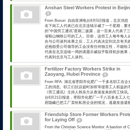
Anshan Steel Workers Protest in Beiji
0
From Boxun: 自由亚洲电台8月5日报道，北京
名下岗工人代表已在北京连续示威了一个星期，要求
的"中国劳工通讯"星期二披露，这一百来人代表了
省鞍山钢铁公司的工人。目前，这些工人每年每人从
在与公司谈判未果之后，工人代表决定到北京有关
还抱怨受公司领导的工会没有任何独立性，不能给
代表在北京连续一周的请愿示威似乎取得初步效果
代表到北京与工人谈判。...
Fertilizer Factory Workers Strike in
Zaoyang, Hubei Province
0
From RFA: 湖北省枣阳市化肥厂一千多名职工在
工的消息。职工们抗议超时加班等侵害工人权益的不
《劳工通讯》主持人韩东方从香港发来的劳工快讯。 Fr
台8月21日报道，枣阳市化肥厂一千八百多名工人
府隐瞒已把工厂卖给私营企业的情况，逃避发放遣散费
Friendship Store Former Workers Prot
for Laying Off
0
From the Christian Science Monitor: A bastion of C