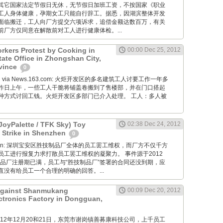
其它国家法定节假日无休，无节假日加班工资，不按国家《职业
工人身体健康，孕期女工只能自行辞工。据悉，因湖滨整体开发
面临搬迁，工人向厂方提交六项诉求，追偿金额达数百万，有关
厂方仅同意在解散前对工人进行健康体检。...
rkers Protest by Cooking in
00:00 Dec 25, 2012
tate Office in Zhongshan City,
vince
0
Wang via News.163.com: 火炬开发区的多名建筑工人讨要工作一年多
昨日上午，一些工人干脆将铺盖卷搬到了售楼部，并在门口搭起
种方式讨回工钱。火炬开发区多部门已介入处理。 工人：多人被
JoyPalette / TFK Sky) Toy
02:38 Dec 24, 2012
 Strike in Shenzhen
0
diaoyan: 深圳宝安区胜技制品厂全体的员工罢工维权，而厂方不仅千方
员工进行报复力求打散员工罢工维权的凝聚力。 事件源于2012
制品厂注册期已满，员工与“胜技制品厂”签署的合同还没到期，应
没有给员工一个合理的明确的回答。...
 Against Shanmukang
00:09 Dec 20, 2012
tronics Factory in Dongguan,
M: 2012年12月20和21日，东莞市谢岗镇善募康科技公司，上千员工