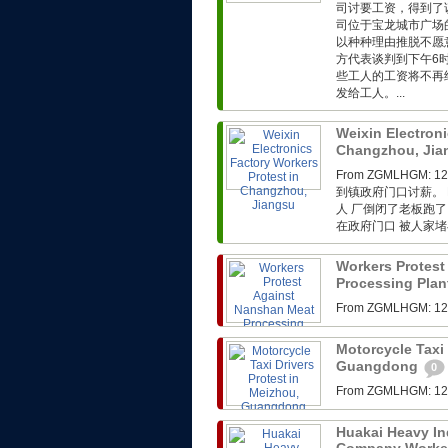
司讨要工资，得到了
司位于宝龙城市广场
以种种理由推脱不愿
方代表谈判到下午6
些工人的工资将不再
发给工人。...
Weixin Electroni
Changzhou, Ji
From ZGMLHG
到镇政府门口讨薪。 F
人 厂倒闭了老板跑了
在政府门口 被人家堵在
Workers Protest
Processing Plan
From ZGMLHG
Motorcycle Taxi 
Guangdong
0
From ZGMLHG
Huakai Heavy In