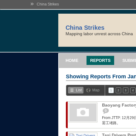
»
China Strikes
China Strikes
Mapping labor unrest across China
HOME
REPORTS
SUBMI
Showing Reports From
Jan
List
Map
1
2
3
4
Baoyang Factory
0
From JTTP: 
罢工堵路。
Taxi Drivers Pro