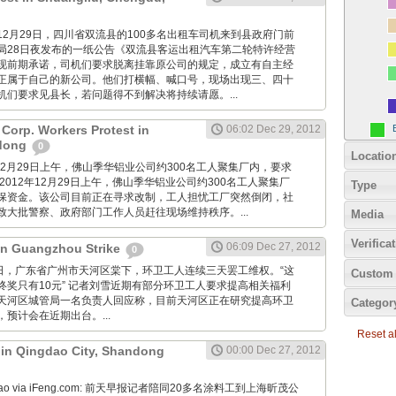
imes: 12月29日，四川省双流县的100多名出租车司机来到县政府门前
局28日夜发布的一纸公告《双流县客运出租汽车第二轮特许经营
现前期承诺，司机们要求脱离挂靠原公司的规定，成立有自主经
正属于自己的新公司。他们打横幅、喊口号，现场出现三、四十
机们要求见县长，若问题得不到解决将持续请愿。...
Corp. Workers Protest in
06:02 Dec 29, 2012
dong
0
Locatio
2012年12月29日上午，佛山季华铝业公司约300名工人聚集厂内，要求
2012年12月29日上午，佛山季华铝业公司约300名工人聚集厂
Type
保资金。该公司目前正在寻求改制，工人担忧工厂突然倒闭，社
致大批警察、政府部门工作人员赶往现场维持秩序。...
Media
Verifica
06:09 Dec 27, 2012
 in Guangzhou Strike
0
12月27日，广东省广州市天河区棠下，环卫工人连续三天罢工维权。“这
Custom 
终奖只有10元” 记者刘雪近期有部分环卫工人要求提高相关福利
天河区城管局一名负责人回应称，目前天河区正在研究提高环卫
Categor
预计会在近期出台。...
Reset all
t in Qingdao City, Shandong
00:00 Dec 27, 2012
Zaobao via iFeng.com: 前天早报记者陪同20多名涂料工到上海昕茂公