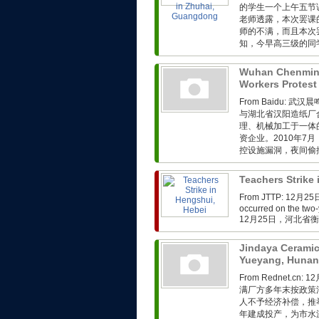
的学生一个上午五节
老师透露，本次罢课
师的不满，而且本次
知，今早高三级的同学
Wuhan Chenmin
Workers Protest
From Baidu:
与湖北省汉阳造纸厂
理、机械加工于一体
资企业。2010年
控设施漏洞，夜间偷排
Teachers Strike
From JTTP: 1
occurred on the two-
12月25日，河北省
Jindaya Ceramic
Yueyang, Huna
From Rednet.
满厂方多年末按政策
人不予经济补偿，推
年建成投产，为市水