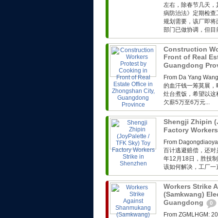
左右，除春节几天，
病防治法》定期检查
规划需要，该厂即将
部门已做协调，但目前
Construction Wo
Front of Real Es
Guangdong Pro
From Da Yang 
的血汗钱一筹莫展，
灶台煮饭，希望以这
欠薪5万至6万元...
Shengji Zhipin (
Factory Workers
From Dagong
百计逃避赔偿，还对
年12月18日，胜技
该如何解决，工厂一直
Workers Strike
(Samkwang) Elec
Guangdong
0
From ZGMLHG