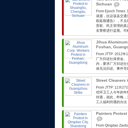
Sichuan
0
From Epoch T
请愿，抗议该县交通
权延期通告》，不兑
营权、民主管理的真
名警察进行监视。司
Jihua Aluminum 
Foshan, Guang
From JTTP: 
厂方归还社保资金。 
内，要求厂方归还社
保无法归还。事件导
Street Cleaners
From JTTP: 
些环卫工人今年的年
待遇，就此，昨晚，
工人福利待遇的办法，
Painters Protes
0
From Qingdao 