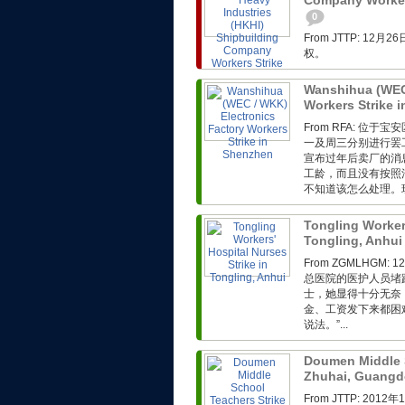
Company Workers
0
From JTTP: 
权。
Wanshihua (WEC 
Workers Strike 
From RFA: 
一及周三分别进行罢
宣布过年后卖厂的消
工龄，而且没有按照
不知道该怎么处理。现
Tongling Workers
Tongling, Anhu
From ZGMLHG
总医院的医护人员堵
士，她显得十分无奈
金、工资发下来都困
说法。”...
Doumen Middle S
Zhuhai, Guang
From JTTP: 