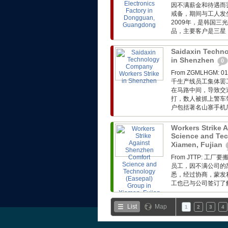
因不满薪金和待遇而
戒备，期间与工人发
2009年，是韩国三
品，主要客户是三星
Saidaxin Techn
in Shenzhen
0
From ZGMLHG
千生产线员工集体罢
在马路中间，导致交
打，数人被抓上警车
户包括著名山寨手机厂基
Workers Strike 
Science and Tec
Xiamen, Fujian
From JTTP:
员工，因不满公司的
悉，经过协商，蒙发利
工也已与公司签订了解
List
Map
1
2
3
4