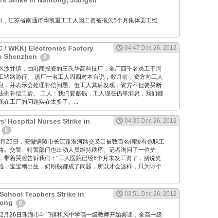
 Strike in Nantong, Jiangsu
12月26日，江苏省南通市华凯重工工人因工资被拖欠5个月集体罢工维
/ WKK) Electronics Factory
04:47 Dec 26, 2012
in Shenzhen
0
位于宝安区沙井镇，由港商投资的王氏华高科技厂，全厂四千名员工于周
工堵路游行。 该厂一名工人周四对本台说，数月前，资方向工人
息，并表示会处理补偿问题。但工人其后发现，资方不但要买断
法例补偿工龄。 工人：我们要赔钱，工人现在仍等消息，我们都
在工厂的问题实在太多了。...
' Hospital Nurses Strike in
04:35 Dec 26, 2012
i
0
M: 12月25日，安徽铜陵市长江路淮河路交叉口被数百名铜陵有色职工
路。交警、特警部门也出动人员维持秩序。记者询问了一位护
，带着哭腔告诉我们：“工人医院已经6个月未发工资了，别说奖
难，宝宝刚出生，奶粉钱都成了问题，所以才会这样，只为讨个
chool Teachers Strike in
03:51 Dec 26, 2012
dong
0
2012年12月26日珠海市斗门镇和风中学高一级教师开始罢课，全高一级