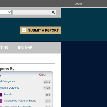
Login
SUBMIT A REPORT
ITING
BIG MAP
eports By
Clear
y
All Categories
1471
Dispute Outcome
1643
Arrests
188
Violence by Police or Thugs
211