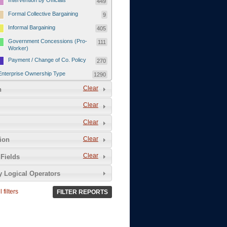
Intervention by Officials
449
Formal Collective Bargaining
9
Informal Bargaining
405
Government Concessions (Pro-
111
Worker)
Payment / Change of Co. Policy
270
Enterprise Ownership Type
1290
SOEs / Collectives / Public
Clear
372
n
Sector
Clear
Domestic Private
551
Foreign or Joint-Venture Private
328
Clear
Self-Employed
39
Clear
tion
Grievances and Demands
2133
Clear
Fields
Food
13
y Logical Operators
Higher Wages
256
Wage Arrears / Downward
669
 filters
FILTER REPORTS
Wage Adjustments / Raised
Rental Fees
Injuries / Illnesses / Deaths /
38
Safety