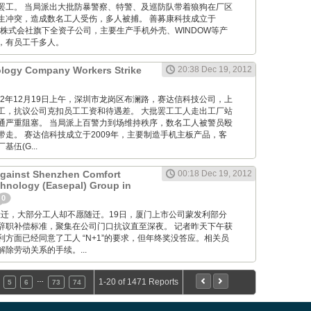
罢工。 当局派出大批防暴警察、特警、及巡防队带着狼狗在厂区
生冲突，造成数名工人受伤，多人被捕。 善募康科技成立于
光株式会社旗下全资子公司，主要生产手机外壳、WINDOW等产
，有员工千多人。
ology Company Workers Strike
20:38 Dec 19, 2012
M: 012年12月19日上午，深圳市龙岗区布澜路，赛达信科技公司，上
工，抗议公司克扣员工工资和待遇差。 大批罢工工人走出工厂站
通严重阻塞。 当局派上百警力到场维持秩序，数名工人被警员殴
带走。 赛达信科技成立于2009年，主要制造手机主板产品，客
伍(G...
Against Shenzhen Comfort
00:18 Dec 19, 2012
hnology (Easepal) Group in
0
 工厂要搬迁，大部分工人却不愿随迁。19日，厦门上市公司蒙发利部分
辞职补偿标准，聚集在公司门口抗议直至深夜。 记者昨天下午获
方面已经同意了工人 “N+1”的要求，但年终奖没答应。相关员
除劳动关系的手续。...
…
1-20 of 1471 Reports
5
6
73
74