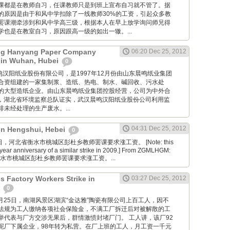
课都是在教师自习，任课教师只是到班上宣布自习就不管了。据
的原因是由于和风中学扣除了一线教师30%的工资，引起众多教
罢课潮牵涉到和风中学高三级，根据本人在早上放学询问师兄得
也是在教室自习，原因跟高一级的如出一辙。...
g Hanyang Paper Company
06:20 Dec 25, 2012
 in Wuhan, Hubei
0
 武汉晨鸣汉阳纸业股份有限公司，是1997年12月份由山东晨鸣纸业集团
合资组建的一家集制浆、造纸、热电、制水、碱回收、污水处
的大型造纸企业。由山东晨鸣纸业集团控股经营，公司为中外合
7月，湖北省环境监察总队证实，武汉晨鸣汉阳纸业股份公司利用监
未经处理的生产废水。...
04:31 Dec 25, 2012
 in Hengshui, Hebei
0
2月25日，河北省衡水市桃城区彭杜乡教师罢课要求涨工资。 [Note: this
year anniversary of a similar strike in 2009.] From ZGMLHGM:
衡水市桃城区彭杜乡教师罢课要求涨工资。...
s Factory Workers Strike in
03:27 Dec 25, 2012
n
0
cn: 12月25日，南湖风景区湖滨“金达雅”陶瓷有限公司上百工人，因不
法规为工人缴纳各项社会保险金，不满工厂拆迁后对被解散的工
举代表与厂方交涉无果后，群情激愤封堵厂门。 工人讲，该厂92
泥厂下属企业，98年转为私营。在厂上班的工人，月工资一千元