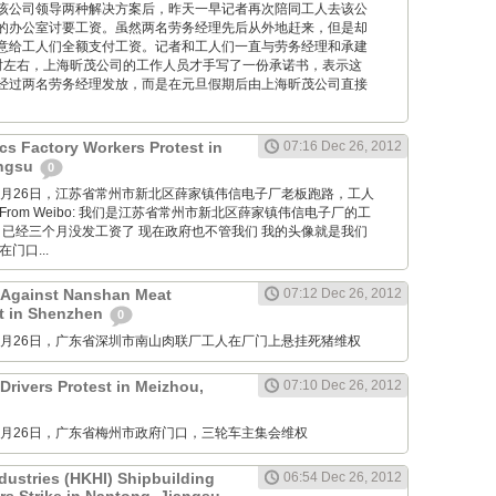
该公司领导两种解决方案后，昨天一早记者再次陪同工人去该公
的办公室讨要工资。虽然两名劳务经理先后从外地赶来，但是却
意给工人们全额支付工资。记者和工人们一直与劳务经理和承建
时左右，上海昕茂公司的工作人员才手写了一份承诺书，表示这
经过两名劳务经理发放，而是在元旦假期后由上海昕茂公司直接
cs Factory Workers Protest in
07:16 Dec 26, 2012
angsu
0
M: 12月26日，江苏省常州市新北区薛家镇伟信电子厂老板跑路，工人
rom Weibo: 我们是江苏省常州市新北区薛家镇伟信电子厂的工
 已经三个月没发工资了 现在政府也不管我们 我的头像就是我们
门口...
 Against Nanshan Meat
07:12 Dec 26, 2012
t in Shenzhen
0
M: 12月26日，广东省深圳市南山肉联厂工人在厂门上悬挂死猪维权
Drivers Protest in Meizhou,
07:10 Dec 26, 2012
M: 12月26日，广东省梅州市政府门口，三轮车主集会维权
dustries (HKHI) Shipbuilding
06:54 Dec 26, 2012