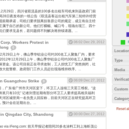
imes: 12月29日，四川省双流县的100多名出租车司机来到县政府门前
局28日夜发布的一纸公告《双流县客运出租汽车第二轮特许经营
现前期承诺，司机们要求脱离挂靠原公司的规定，成立有自主经
正属于自己的新公司。他们打横幅、喊口号，现场出现三、四十
机们要求见县长，若问题得不到解决将持续请愿。...
Corp. Workers Protest in
06:02 Dec 29, 2012
dong
0
Locatio
2012年12月29日上午，佛山季华铝业公司约300名工人聚集厂内，要求
2012年12月29日上午，佛山季华铝业公司约300名工人聚集厂
Type
保资金。该公司目前正在寻求改制，工人担忧工厂突然倒闭，社
致大批警察、政府部门工作人员赶往现场维持秩序。...
Media
Verifica
06:09 Dec 27, 2012
 in Guangzhou Strike
0
12月27日，广东省广州市天河区棠下，环卫工人连续三天罢工维权。“这
Custom 
终奖只有10元” 记者刘雪近期有部分环卫工人要求提高相关福利
天河区城管局一名负责人回应称，目前天河区正在研究提高环卫
Categor
预计会在近期出台。...
Reset all
t in Qingdao City, Shandong
00:00 Dec 27, 2012
Zaobao via iFeng.com: 前天早报记者陪同20多名涂料工到上海昕茂公