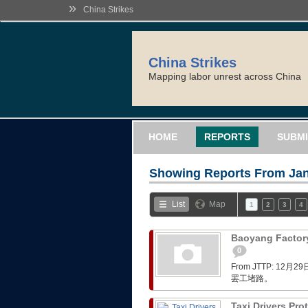
»
China Strikes
China Strikes
Mapping labor unrest across China
HOME
REPORTS
SUBMI
Showing Reports From
Jan
List
Map
1
2
3
4
Baoyang Factory
0
From JTTP: 
罢工堵路。
Taxi Drivers Pro