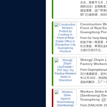
左右，除春节几天，
病防治法》定期检查
规划需要，该厂即将
部门已做协调，但目前
Construction Wo
Front of Real Es
Guangdong Pro
From Da Yang 
的血汗钱一筹莫展，
灶台煮饭，希望以这
欠薪5万至6万元...
Shengji Zhipin (
Factory Workers
From Dagong
百计逃避赔偿，还对
年12月18日，胜技
该如何解决，工厂一直
Workers Strike
(Samkwang) Elec
Guangdong
0
From ZGMLHG