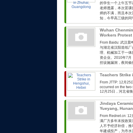
的学生一个上午五节
老师透露，本次罢课
师的不满，而且本次
知，今早高三级的同学
Wuhan Chenmin
Workers Protest
From Baidu:
与湖北省汉阳造纸厂
理、机械加工于一体
资企业。2010年
控设施漏洞，夜间偷排
Teachers Strike
From JTTP: 1
occurred on the two-
12月25日，河北省
Jindaya Ceramic
Yueyang, Huna
From Rednet.
满厂方多年末按政策
人不予经济补偿，推
年建成投产，为市水