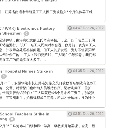
 Strike in Nantong, Jiangsu
12月26日，江苏省南通市华凯重工工人因工资被拖欠5个月集体罢工维
/ WKK) Electronics Factory
04:47 Dec 26, 2012
in Shenzhen
0
位于宝安区沙井镇，由港商投资的王氏华高科技厂，全厂四千名员工于周
工堵路游行。 该厂一名工人周四对本台说，数月前，资方向工人
息，并表示会处理补偿问题。但工人其后发现，资方不但要买断
法例补偿工龄。 工人：我们要赔钱，工人现在仍等消息，我们都
在工厂的问题实在太多了。...
' Hospital Nurses Strike in
04:35 Dec 26, 2012
i
0
M: 12月25日，安徽铜陵市长江路淮河路交叉口被数百名铜陵有色职工
路。交警、特警部门也出动人员维持秩序。记者询问了一位护
，带着哭腔告诉我们：“工人医院已经6个月未发工资了，别说奖
难，宝宝刚出生，奶粉钱都成了问题，所以才会这样，只为讨个
chool Teachers Strike in
03:51 Dec 26, 2012
dong
0
2012年12月26日珠海市斗门镇和风中学高一级教师开始罢课，全高一级