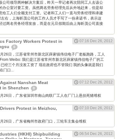
该公司领导两种解决方案后，昨天一早记者再次陪同工人去该公
的办公室讨要工资。虽然两名劳务经理先后从外地赶来，但是却
意给工人们全额支付工资。记者和工人们一直与劳务经理和承建
时左右，上海昕茂公司的工作人员才手写了一份承诺书，表示这
经过两名劳务经理发放，而是在元旦假期后由上海昕茂公司直接
cs Factory Workers Protest in
07:16 Dec 26, 2012
angsu
0
M: 12月26日，江苏省常州市新北区薛家镇伟信电子厂老板跑路，工人
rom Weibo: 我们是江苏省常州市新北区薛家镇伟信电子厂的工
 已经三个月没发工资了 现在政府也不管我们 我的头像就是我们
门口...
 Against Nanshan Meat
07:12 Dec 26, 2012
t in Shenzhen
0
M: 12月26日，广东省深圳市南山肉联厂工人在厂门上悬挂死猪维权
Drivers Protest in Meizhou,
07:10 Dec 26, 2012
M: 12月26日，广东省梅州市政府门口，三轮车主集会维权
dustries (HKHI) Shipbuilding
06:54 Dec 26, 2012