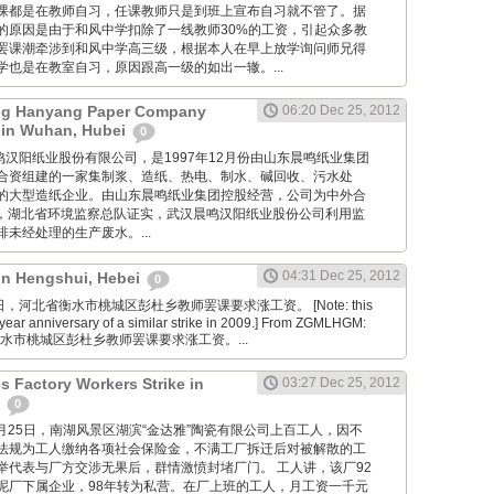
课都是在教师自习，任课教师只是到班上宣布自习就不管了。据
的原因是由于和风中学扣除了一线教师30%的工资，引起众多教
罢课潮牵涉到和风中学高三级，根据本人在早上放学询问师兄得
也是在教室自习，原因跟高一级的如出一辙。...
g Hanyang Paper Company
06:20 Dec 25, 2012
 in Wuhan, Hubei
0
 武汉晨鸣汉阳纸业股份有限公司，是1997年12月份由山东晨鸣纸业集团
合资组建的一家集制浆、造纸、热电、制水、碱回收、污水处
的大型造纸企业。由山东晨鸣纸业集团控股经营，公司为中外合
7月，湖北省环境监察总队证实，武汉晨鸣汉阳纸业股份公司利用监
未经处理的生产废水。...
04:31 Dec 25, 2012
 in Hengshui, Hebei
0
2月25日，河北省衡水市桃城区彭杜乡教师罢课要求涨工资。 [Note: this
year anniversary of a similar strike in 2009.] From ZGMLHGM:
衡水市桃城区彭杜乡教师罢课要求涨工资。...
s Factory Workers Strike in
03:27 Dec 25, 2012
n
0
cn: 12月25日，南湖风景区湖滨“金达雅”陶瓷有限公司上百工人，因不
法规为工人缴纳各项社会保险金，不满工厂拆迁后对被解散的工
举代表与厂方交涉无果后，群情激愤封堵厂门。 工人讲，该厂92
泥厂下属企业，98年转为私营。在厂上班的工人，月工资一千元