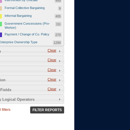
Intervention by Officials
449
Formal Collective Bargaining
9
Informal Bargaining
405
Government Concessions (Pro-
111
Worker)
Payment / Change of Co. Policy
270
Enterprise Ownership Type
1290
SOEs / Collectives / Public
Clear
372
n
Sector
Clear
Domestic Private
551
Foreign or Joint-Venture Private
328
Clear
Self-Employed
39
Clear
tion
Grievances and Demands
2133
Clear
Fields
Food
13
y Logical Operators
Higher Wages
256
Wage Arrears / Downward
669
 filters
FILTER REPORTS
Wage Adjustments / Raised
Rental Fees
Injuries / Illnesses / Deaths /
38
Safety