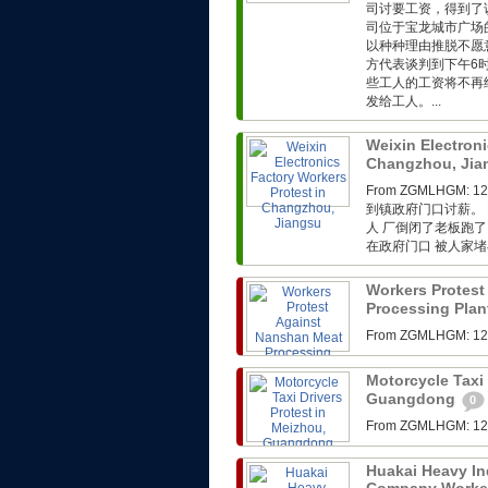
司讨要工资，得到了
司位于宝龙城市广场
以种种理由推脱不愿
方代表谈判到下午6
些工人的工资将不再
发给工人。...
Weixin Electroni
Changzhou, Ji
From ZGMLHG
到镇政府门口讨薪。 F
人 厂倒闭了老板跑了
在政府门口 被人家堵在
Workers Protest
Processing Plan
From ZGMLHG
Motorcycle Taxi 
Guangdong
0
From ZGMLHG
Huakai Heavy In