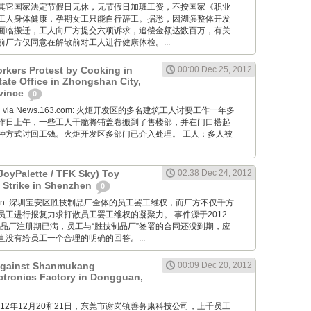
其它国家法定节假日无休，无节假日加班工资，不按国家《职业
工人身体健康，孕期女工只能自行辞工。据悉，因湖滨整体开发
面临搬迁，工人向厂方提交六项诉求，追偿金额达数百万，有关
厂方仅同意在解散前对工人进行健康体检。...
rkers Protest by Cooking in
00:00 Dec 25, 2012
tate Office in Zhongshan City,
vince
0
Wang via News.163.com: 火炬开发区的多名建筑工人讨要工作一年多
昨日上午，一些工人干脆将铺盖卷搬到了售楼部，并在门口搭起
种方式讨回工钱。火炬开发区多部门已介入处理。 工人：多人被
JoyPalette / TFK Sky) Toy
02:38 Dec 24, 2012
 Strike in Shenzhen
0
diaoyan: 深圳宝安区胜技制品厂全体的员工罢工维权，而厂方不仅千方
员工进行报复力求打散员工罢工维权的凝聚力。 事件源于2012
制品厂注册期已满，员工与“胜技制品厂”签署的合同还没到期，应
没有给员工一个合理的明确的回答。...
 Against Shanmukang
00:09 Dec 20, 2012
tronics Factory in Dongguan,
M: 2012年12月20和21日，东莞市谢岗镇善募康科技公司，上千员工