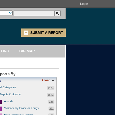
Login
SUBMIT A REPORT
ITING
BIG MAP
eports By
Clear
y
All Categories
1471
Dispute Outcome
1643
Arrests
188
Violence by Police or Thugs
211