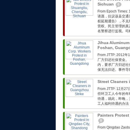
Sichuan
0
From Epoch T
请愿，抗议该县交通
权延期通告》，不兑
营权、民主管理的真
名警察进行监视。司
Jihua Aluminum 
Foshan, Guang
From JTTP: 
厂方归还社保资金。 
内，要求厂方归还社
保无法归还。事件导
Street Cleaners
From JTTP: 
些环卫工人今年的年
待遇，就此，昨晚，
工人福利待遇的办法，
Painters Protes
0
From Qingdao 