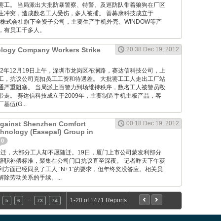
罢工。 当局派出大批防暴警察、特警、及巡防队带着狼狗在厂区
生冲突，造成数名工人受伤，多人被捕。 善募康科技成立于
光株式会社旗下全资子公司，主要生产手机外壳、WINDOW等产
，有员工千多人。
ology Company Workers Strike
20:38 Dec 19, 2012
M: 012年12月19日上午，深圳市龙岗区布澜路，赛达信科技公司，上
工，抗议公司克扣员工工资和待遇差。 大批罢工工人走出工厂站
通严重阻塞。 当局派上百警力到场维持秩序，数名工人被警员殴
带走。 赛达信科技成立于2009年，主要制造手机主板产品，客
伍(G...
Against Shenzhen Comfort
00:18 Dec 19, 2012
hnology (Easepal) Group in
0
 工厂要搬迁，大部分工人却不愿随迁。19日，厦门上市公司蒙发利部分
辞职补偿标准，聚集在公司门口抗议直至深夜。 记者昨天下午获
方面已经同意了工人 “N+1”的要求，但年终奖没答应。相关员
除劳动关系的手续。...
…
1-20 of 1471 Reports
5
6
73
74