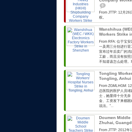
Company Workers
0
From JTTP: 
权。
Wanshihua (WEC 
Workers Strike 
From RFA: 
一及周三分别进行罢
宣布过年后卖厂的消
工龄，而且没有按照
不知道该怎么处理。现
Tongling Workers
Tongling, Anhu
From ZGMLHG
总医院的医护人员堵
士，她显得十分无奈
金、工资发下来都困
说法。”...
Doumen Middle S
Zhuhai, Guang
From JTTP: 