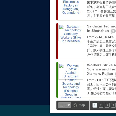
因不满薪金和待遇而
戒备，期间与工人发
2009年，是韩国三
品，主要客户是三星
Saidaxin Techn
in Shenzhen
0
From ZGMLHG
千生产线员工集体罢
在马路中间，导致交
打，数人被抓上警车
户包括著名山寨手机厂基
Workers Strike 
Science and Tec
Xiamen, Fujian
From JTTP:
员工，因不满公司的
悉，经过协商，蒙发利
工也已与公司签订了解
List
Map
1
2
3
4