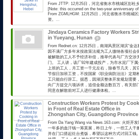
From JTTP: 12月25日，河北省衡水市桃城区
[Note: this occurred on the two-year anniversary of 
From ZGMLHGM: 12月25日，河北省衡水市
资。...
Jindaya Ceramics Factory Workers Str
in Yueyang, Hunan
0
From Rednet.cn: 12月25日，南湖风景区湖滨
因不满厂方多年末按政策法规为工人缴纳各项社会
被解散的工人不予经济补偿，推举代表与厂方交涉
门。 工人讲，该厂92年建成投产，为市水泥厂下属
上班的工人，月工资一千元左右，除春节几天，其
节假日加班工资，不按国家《职业病防治法》定期
工只能自行辞工。据悉，因湖滨整体开发规划需要
向厂方提交六项诉求，追偿金额达数百万，有关部
同意在解散前对工人进行健康体检。...
Construction Workers Protest by Coo
in Front of Real Estate Office in
Zhongshan City, Guangdong Provinc
From Da Yang Wang via News.163.com
一年多的血汗钱一筹莫展，昨日上午，一些工人干
并在门口搭起灶台煮饭，希望以这种方式讨回工钱