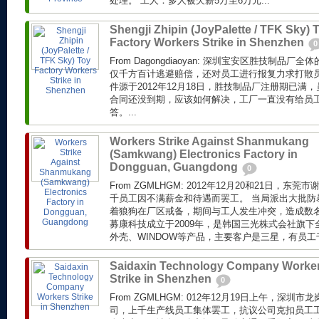
处理。 工人：多人被欠薪5万至6万元...
Shengji Zhipin (JoyPalette / TFK Sky) 
Factory Workers Strike in Shenzhen
0
From Dagongdiaoyan: 深圳宝安区胜技制品
仅千方百计逃避赔偿，还对员工进行报复力求打散员
件源于2012年12月18日，胜技制品厂注册期已满，
合同还没到期，应该如何解决，工厂一直没有给员
答。...
Workers Strike Against Shanmukang
(Samkwang) Electronics Factory in
Dongguan, Guangdong
0
From ZGMLHGM: 2012年12月20和21日，
千员工因不满薪金和待遇而罢工。 当局派出大批防
着狼狗在厂区戒备，期间与工人发生冲突，造成数名
募康科技成立于2009年，是韩国三光株式会社旗
外壳、WINDOW等产品，主要客户是三星，有员工
Saidaxin Technology Company Worke
Strike in Shenzhen
0
From ZGMLHGM: 012年12月19日上午，深
司，上千生产线员工集体罢工，抗议公司克扣员工工