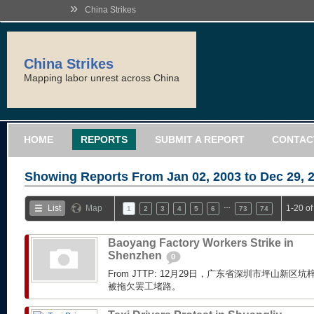
»
China Strikes
China Strikes
Mapping labor unrest across China
HOME
REPORTS
SUBMIT A REPORT
CONTAC
Showing Reports From
Jan 02, 2003 to Dec 29, 
…
List
Map
1-20 o
1
2
3
4
5
6
73
74
Baoyang Factory Workers Strike in
Shenzhen
0
From JTTP: 12月29日，广东省深圳市坪山新
被拖欠罢工堵路。