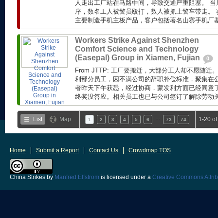
人走出工厂站在马路中间，导致交通严重阻塞。 当
序，数名工人被警员殴打，数人被抓上警车带走。 赛
主要制造手机主板产品，客户包括著名山寨手机厂基伍(
Workers Strike Against Shenzhen
Comfort Science and Technology
(Easepal) Group in Xiamen, Fujian
0
From JTTP: 工厂要搬迁，大部分工人却不愿随
利部分员工，因不满公司的辞职补偿标准，聚集在公
者昨天下午获悉，经过协商，蒙发利方面已经同意了工
终奖没答应。相关员工也已与公司签订了解除劳动关系
…
List
Map
1-20 o
1
2
3
4
5
6
73
74
Home
Submit a Report
Contact Us
Crowdmap TOS
China Strikes
by
Manfred Elfstrom
is licensed under a
Creative Commons Attrib