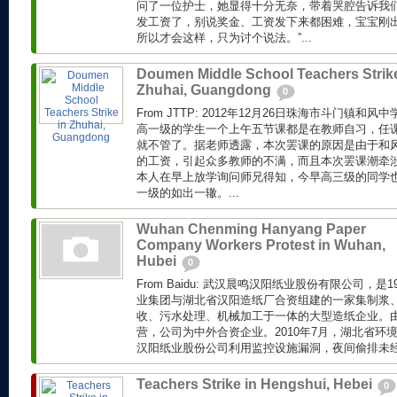
问了一位护士，她显得十分无奈，带着哭腔告诉我们
发工资了，别说奖金、工资发下来都困难，宝宝刚
所以才会这样，只为讨个说法。”...
Doumen Middle School Teachers Strike
Zhuhai, Guangdong
0
From JTTP: 2012年12月26日珠海市斗门镇
高一级的学生一个上午五节课都是在教师自习，任
就不管了。据老师透露，本次罢课的原因是由于和风
的工资，引起众多教师的不满，而且本次罢课潮牵
本人在早上放学询问师兄得知，今早高三级的同学
一级的如出一辙。...
Wuhan Chenming Hanyang Paper
Company Workers Protest in Wuhan,
Hubei
0
From Baidu: 武汉晨鸣汉阳纸业股份有限公司，是
业集团与湖北省汉阳造纸厂合资组建的一家集制浆
收、污水处理、机械加工于一体的大型造纸企业。
营，公司为中外合资企业。2010年7月，湖北省环
汉阳纸业股份公司利用监控设施漏洞，夜间偷排未经处
Teachers Strike in Hengshui, Hebei
0