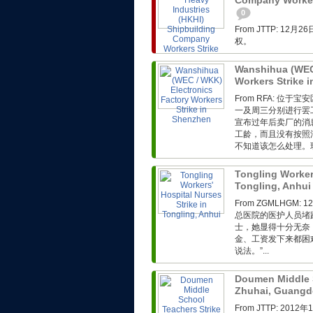
Company Workers
0
From JTTP: 
权。
Wanshihua (WEC 
Workers Strike 
From RFA: 
一及周三分别进行罢
宣布过年后卖厂的消
工龄，而且没有按照
不知道该怎么处理。现
Tongling Workers
Tongling, Anhu
From ZGMLHG
总医院的医护人员堵
士，她显得十分无奈
金、工资发下来都困
说法。”...
Doumen Middle S
Zhuhai, Guang
From JTTP: 