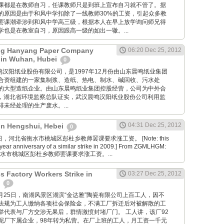
课都是在教师自习，任课教师只是到班上宣布自习就不管了。据
的原因是由于和风中学扣除了一线教师30%的工资，引起众多教
罢课潮牵涉到和风中学高三级，根据本人在早上放学询问师兄得
也是在教室自习，原因跟高一级的如出一辙。...
g Hanyang Paper Company
06:20 Dec 25, 2012
 in Wuhan, Hubei
0
 武汉晨鸣汉阳纸业股份有限公司，是1997年12月份由山东晨鸣纸业集团
合资组建的一家集制浆、造纸、热电、制水、碱回收、污水处
的大型造纸企业。由山东晨鸣纸业集团控股经营，公司为中外合
7月，湖北省环境监察总队证实，武汉晨鸣汉阳纸业股份公司利用监
未经处理的生产废水。...
04:31 Dec 25, 2012
 in Hengshui, Hebei
0
2月25日，河北省衡水市桃城区彭杜乡教师罢课要求涨工资。 [Note: this
year anniversary of a similar strike in 2009.] From ZGMLHGM:
衡水市桃城区彭杜乡教师罢课要求涨工资。...
s Factory Workers Strike in
03:27 Dec 25, 2012
n
0
cn: 12月25日，南湖风景区湖滨“金达雅”陶瓷有限公司上百工人，因不
法规为工人缴纳各项社会保险金，不满工厂拆迁后对被解散的工
举代表与厂方交涉无果后，群情激愤封堵厂门。 工人讲，该厂92
泥厂下属企业，98年转为私营。在厂上班的工人，月工资一千元