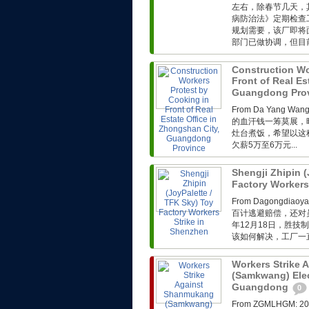
左右，除春节几天，
病防治法》定期检查
规划需要，该厂即将
部门已做协调，但目前
Construction Wo
Front of Real Es
Guangdong Pro
From Da Yang 
的血汗钱一筹莫展，
灶台煮饭，希望以这
欠薪5万至6万元...
Shengji Zhipin (
Factory Workers
From Dagong
百计逃避赔偿，还对
年12月18日，胜技
该如何解决，工厂一直
Workers Strike
(Samkwang) Elec
Guangdong
0
From ZGMLHG