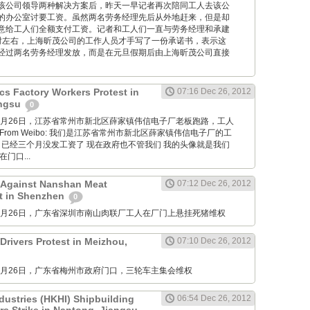
该公司领导两种解决方案后，昨天一早记者再次陪同工人去该公
的办公室讨要工资。虽然两名劳务经理先后从外地赶来，但是却
意给工人们全额支付工资。记者和工人们一直与劳务经理和承建
时左右，上海昕茂公司的工作人员才手写了一份承诺书，表示这
经过两名劳务经理发放，而是在元旦假期后由上海昕茂公司直接
cs Factory Workers Protest in
07:16 Dec 26, 2012
angsu
0
M: 12月26日，江苏省常州市新北区薛家镇伟信电子厂老板跑路，工人
rom Weibo: 我们是江苏省常州市新北区薛家镇伟信电子厂的工
 已经三个月没发工资了 现在政府也不管我们 我的头像就是我们
门口...
 Against Nanshan Meat
07:12 Dec 26, 2012
t in Shenzhen
0
M: 12月26日，广东省深圳市南山肉联厂工人在厂门上悬挂死猪维权
Drivers Protest in Meizhou,
07:10 Dec 26, 2012
M: 12月26日，广东省梅州市政府门口，三轮车主集会维权
dustries (HKHI) Shipbuilding
06:54 Dec 26, 2012