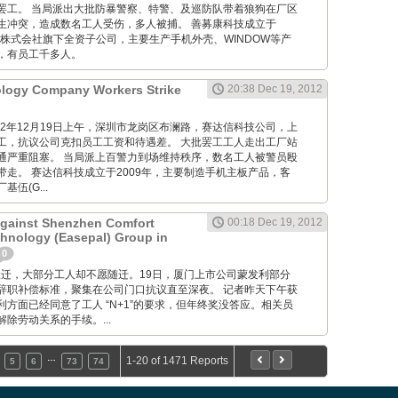
罢工。 当局派出大批防暴警察、特警、及巡防队带着狼狗在厂区
生冲突，造成数名工人受伤，多人被捕。 善募康科技成立于
光株式会社旗下全资子公司，主要生产手机外壳、WINDOW等产
，有员工千多人。
ology Company Workers Strike
20:38 Dec 19, 2012
M: 012年12月19日上午，深圳市龙岗区布澜路，赛达信科技公司，上
工，抗议公司克扣员工工资和待遇差。 大批罢工工人走出工厂站
通严重阻塞。 当局派上百警力到场维持秩序，数名工人被警员殴
带走。 赛达信科技成立于2009年，主要制造手机主板产品，客
伍(G...
Against Shenzhen Comfort
00:18 Dec 19, 2012
hnology (Easepal) Group in
0
 工厂要搬迁，大部分工人却不愿随迁。19日，厦门上市公司蒙发利部分
辞职补偿标准，聚集在公司门口抗议直至深夜。 记者昨天下午获
方面已经同意了工人 “N+1”的要求，但年终奖没答应。相关员
除劳动关系的手续。...
…
1-20 of 1471 Reports
5
6
73
74