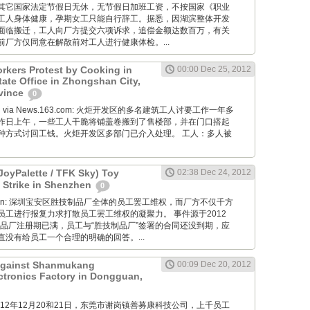
其它国家法定节假日无休，无节假日加班工资，不按国家《职业
工人身体健康，孕期女工只能自行辞工。据悉，因湖滨整体开发
面临搬迁，工人向厂方提交六项诉求，追偿金额达数百万，有关
厂方仅同意在解散前对工人进行健康体检。...
rkers Protest by Cooking in
00:00 Dec 25, 2012
tate Office in Zhongshan City,
vince
0
Wang via News.163.com: 火炬开发区的多名建筑工人讨要工作一年多
昨日上午，一些工人干脆将铺盖卷搬到了售楼部，并在门口搭起
种方式讨回工钱。火炬开发区多部门已介入处理。 工人：多人被
JoyPalette / TFK Sky) Toy
02:38 Dec 24, 2012
 Strike in Shenzhen
0
diaoyan: 深圳宝安区胜技制品厂全体的员工罢工维权，而厂方不仅千方
员工进行报复力求打散员工罢工维权的凝聚力。 事件源于2012
制品厂注册期已满，员工与“胜技制品厂”签署的合同还没到期，应
没有给员工一个合理的明确的回答。...
 Against Shanmukang
00:09 Dec 20, 2012
tronics Factory in Dongguan,
M: 2012年12月20和21日，东莞市谢岗镇善募康科技公司，上千员工