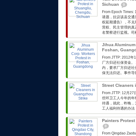
Sichuan
0
From Epoch T
请愿，抗议该县交通
权延期通告》，不兑
营权、民主管理的真
名警察进行监视。司
Jihua Aluminum 
Foshan, Guang
From JTTP: 
厂方归还社保资金。 
内，要求厂方归还社
保无法归还。事件导
Street Cleaners
From JTTP: 
些环卫工人今年的年
待遇，就此，昨晚，
工人福利待遇的办法，
Painters Protes
0
From Qingdao 