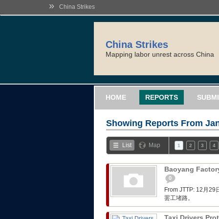
»
China Strikes
China Strikes
Mapping labor unrest across China
HOME
REPORTS
SUBMI
Showing Reports From
Jan
List
Map
1
2
3
4
Baoyang Factory
0
From JTTP: 
罢工堵路。
Taxi Drivers Pro