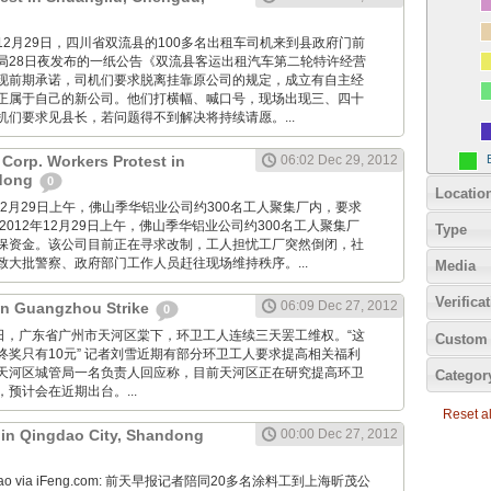
imes: 12月29日，四川省双流县的100多名出租车司机来到县政府门前
局28日夜发布的一纸公告《双流县客运出租汽车第二轮特许经营
现前期承诺，司机们要求脱离挂靠原公司的规定，成立有自主经
正属于自己的新公司。他们打横幅、喊口号，现场出现三、四十
机们要求见县长，若问题得不到解决将持续请愿。...
Corp. Workers Protest in
06:02 Dec 29, 2012
dong
0
Locatio
2012年12月29日上午，佛山季华铝业公司约300名工人聚集厂内，要求
2012年12月29日上午，佛山季华铝业公司约300名工人聚集厂
Type
保资金。该公司目前正在寻求改制，工人担忧工厂突然倒闭，社
致大批警察、政府部门工作人员赶往现场维持秩序。...
Media
Verifica
06:09 Dec 27, 2012
 in Guangzhou Strike
0
12月27日，广东省广州市天河区棠下，环卫工人连续三天罢工维权。“这
Custom 
终奖只有10元” 记者刘雪近期有部分环卫工人要求提高相关福利
天河区城管局一名负责人回应称，目前天河区正在研究提高环卫
Categor
预计会在近期出台。...
Reset all
t in Qingdao City, Shandong
00:00 Dec 27, 2012
Zaobao via iFeng.com: 前天早报记者陪同20多名涂料工到上海昕茂公