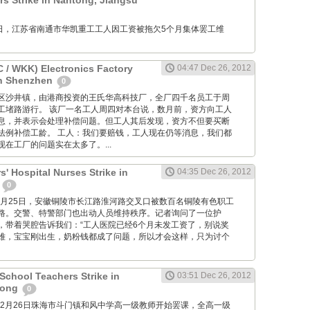
 Strike in Nantong, Jiangsu
12月26日，江苏省南通市华凯重工工人因工资被拖欠5个月集体罢工维
/ WKK) Electronics Factory
04:47 Dec 26, 2012
in Shenzhen
0
位于宝安区沙井镇，由港商投资的王氏华高科技厂，全厂四千名员工于周
工堵路游行。 该厂一名工人周四对本台说，数月前，资方向工人
息，并表示会处理补偿问题。但工人其后发现，资方不但要买断
法例补偿工龄。 工人：我们要赔钱，工人现在仍等消息，我们都
在工厂的问题实在太多了。...
' Hospital Nurses Strike in
04:35 Dec 26, 2012
i
0
M: 12月25日，安徽铜陵市长江路淮河路交叉口被数百名铜陵有色职工
路。交警、特警部门也出动人员维持秩序。记者询问了一位护
，带着哭腔告诉我们：“工人医院已经6个月未发工资了，别说奖
难，宝宝刚出生，奶粉钱都成了问题，所以才会这样，只为讨个
chool Teachers Strike in
03:51 Dec 26, 2012
dong
0
2012年12月26日珠海市斗门镇和风中学高一级教师开始罢课，全高一级