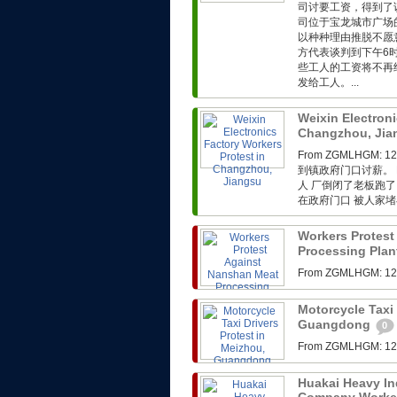
司讨要工资，得到了
司位于宝龙城市广场
以种种理由推脱不愿
方代表谈判到下午6
些工人的工资将不再
发给工人。...
Weixin Electroni
Changzhou, Ji
From ZGMLHG
到镇政府门口讨薪。 F
人 厂倒闭了老板跑了
在政府门口 被人家堵在
Workers Protest
Processing Plan
From ZGMLHG
Motorcycle Taxi 
Guangdong
0
From ZGMLHG
Huakai Heavy In