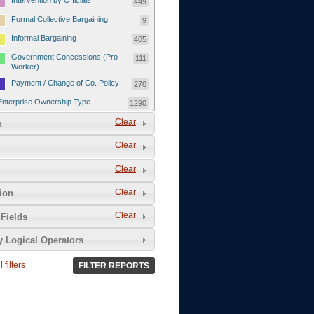
Intervention by Officials
449
Formal Collective Bargaining
9
Informal Bargaining
405
Government Concessions (Pro-
111
Worker)
Payment / Change of Co. Policy
270
Enterprise Ownership Type
1290
SOEs / Collectives / Public
Clear
372
n
Sector
Clear
Domestic Private
551
Foreign or Joint-Venture Private
328
Clear
Self-Employed
39
Clear
tion
Grievances and Demands
2133
Clear
Fields
Food
13
y Logical Operators
Higher Wages
256
Wage Arrears / Downward
669
 filters
FILTER REPORTS
Wage Adjustments / Raised
Rental Fees
Injuries / Illnesses / Deaths /
38
Safety