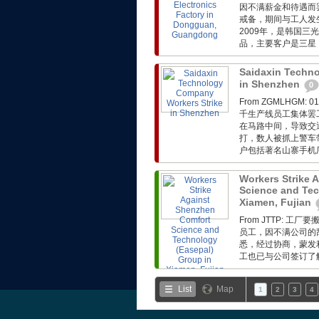
因不满薪金和待遇而
戒备，期间与工人发
2009年，是韩国三
品，主要客户是三星
Saidaxin Techn
in Shenzhen
0
From ZGMLHG
千生产线员工集体罢
在马路中间，导致交
打，数人被抓上警车
户包括著名山寨手机厂基
Workers Strike 
Science and Tec
Xiamen, Fujian
From JTTP:
员工，因不满公司的
悉，经过协商，蒙发利
工也已与公司签订了解
List
Map
1
2
3
4