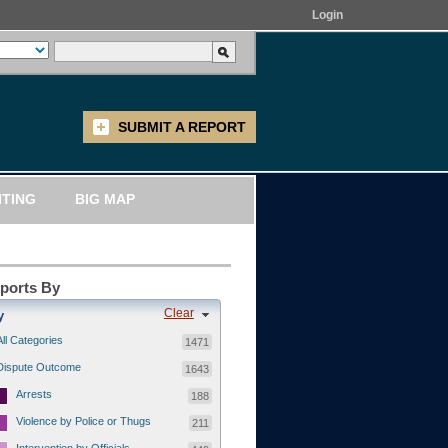
Login
SUBMIT A REPORT
ITING
BIG MAP
eports By
Clear
y
All Categories
1471
Dispute Outcome
1643
Arrests
188
Violence by Police or Thugs
211