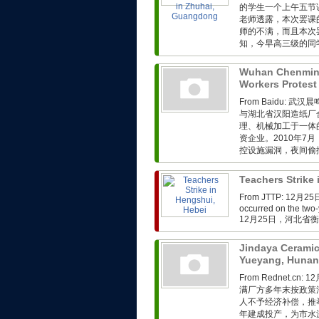
的学生一个上午五节
老师透露，本次罢课
师的不满，而且本次
知，今早高三级的同学
Wuhan Chenmin
Workers Protest
From Baidu:
与湖北省汉阳造纸厂
理、机械加工于一体
资企业。2010年
控设施漏洞，夜间偷排
Teachers Strike
From JTTP: 1
occurred on the two-
12月25日，河北省
Jindaya Ceramic
Yueyang, Huna
From Rednet.
满厂方多年末按政策
人不予经济补偿，推
年建成投产，为市水