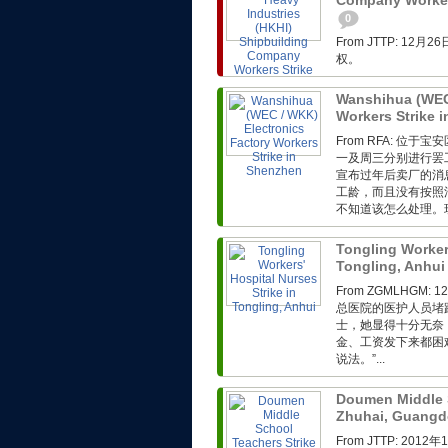
Company Workers
0
From JTTP: 
权。
Wanshihua (WEC 
Workers Strike 
From RFA: 
一及周三分别进行罢
宣布过年后卖厂的消
工龄，而且没有按照
不知道该怎么处理。现
Tongling Workers
Tongling, Anhu
From ZGMLHG
总医院的医护人员堵
士，她显得十分无奈
金、工资发下来都困
说法。”...
Doumen Middle S
Zhuhai, Guang
From JTTP: 