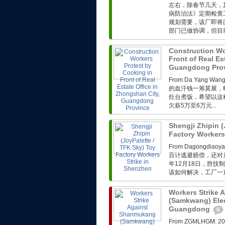
左右，除春节几天，
病防治法》定期检查
规划需要，该厂即将
部门已做协调，但目前
Construction Wo
Front of Real Es
Guangdong Pro
From Da Yang 
的血汗钱一筹莫展，
灶台煮饭，希望以这
欠薪5万至6万元...
Shengji Zhipin (
Factory Workers
From Dagong
百计逃避赔偿，还对
年12月18日，胜技
该如何解决，工厂一直
Workers Strike
(Samkwang) Elec
Guangdong
0
From ZGMLHG