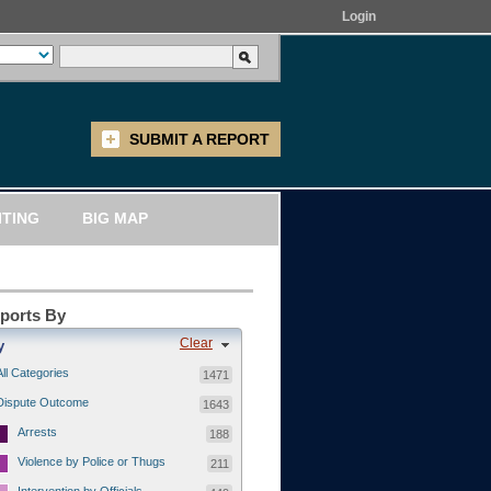
Login
SUBMIT A REPORT
ITING
BIG MAP
eports By
Clear
y
All Categories
1471
Dispute Outcome
1643
Arrests
188
Violence by Police or Thugs
211