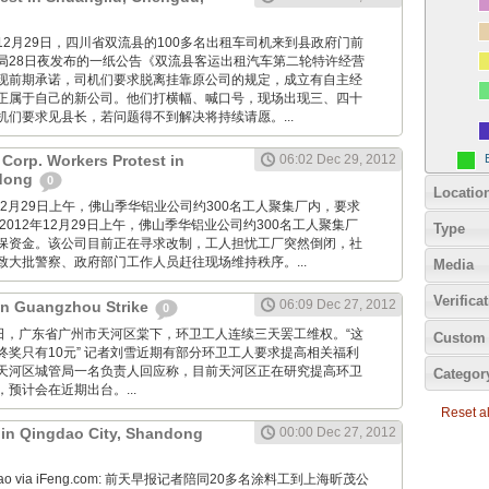
imes: 12月29日，四川省双流县的100多名出租车司机来到县政府门前
局28日夜发布的一纸公告《双流县客运出租汽车第二轮特许经营
现前期承诺，司机们要求脱离挂靠原公司的规定，成立有自主经
正属于自己的新公司。他们打横幅、喊口号，现场出现三、四十
机们要求见县长，若问题得不到解决将持续请愿。...
Corp. Workers Protest in
06:02 Dec 29, 2012
dong
0
Locatio
2012年12月29日上午，佛山季华铝业公司约300名工人聚集厂内，要求
2012年12月29日上午，佛山季华铝业公司约300名工人聚集厂
Type
保资金。该公司目前正在寻求改制，工人担忧工厂突然倒闭，社
致大批警察、政府部门工作人员赶往现场维持秩序。...
Media
Verifica
06:09 Dec 27, 2012
 in Guangzhou Strike
0
12月27日，广东省广州市天河区棠下，环卫工人连续三天罢工维权。“这
Custom 
终奖只有10元” 记者刘雪近期有部分环卫工人要求提高相关福利
天河区城管局一名负责人回应称，目前天河区正在研究提高环卫
Categor
预计会在近期出台。...
Reset all
t in Qingdao City, Shandong
00:00 Dec 27, 2012
Zaobao via iFeng.com: 前天早报记者陪同20多名涂料工到上海昕茂公