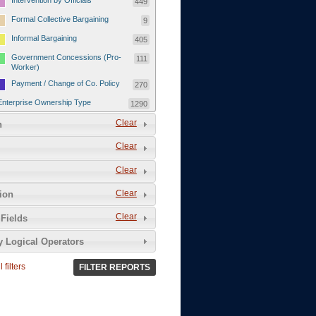
Intervention by Officials
449
Formal Collective Bargaining
9
Informal Bargaining
405
Government Concessions (Pro-
111
Worker)
Payment / Change of Co. Policy
270
Enterprise Ownership Type
1290
SOEs / Collectives / Public
Clear
372
n
Sector
Clear
Domestic Private
551
Foreign or Joint-Venture Private
328
Clear
Self-Employed
39
Clear
tion
Grievances and Demands
2133
Clear
Fields
Food
13
y Logical Operators
Higher Wages
256
Wage Arrears / Downward
669
 filters
FILTER REPORTS
Wage Adjustments / Raised
Rental Fees
Injuries / Illnesses / Deaths /
38
Safety