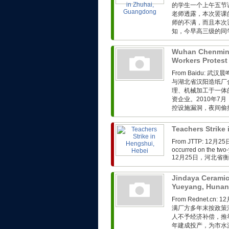
的学生一个上午五节
老师透露，本次罢课
师的不满，而且本次
知，今早高三级的同学
Wuhan Chenmin
Workers Protest
From Baidu:
与湖北省汉阳造纸厂
理、机械加工于一体
资企业。2010年
控设施漏洞，夜间偷排
Teachers Strike
From JTTP: 1
occurred on the two-
12月25日，河北省
Jindaya Ceramic
Yueyang, Huna
From Rednet.
满厂方多年末按政策
人不予经济补偿，推
年建成投产，为市水