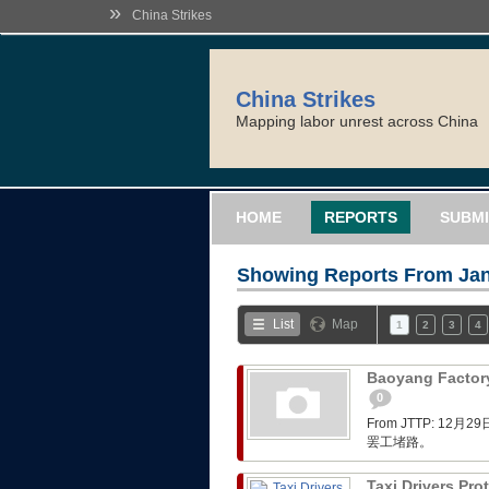
»
China Strikes
China Strikes
Mapping labor unrest across China
HOME
REPORTS
SUBMI
Showing Reports From
Jan
List
Map
1
2
3
4
Baoyang Factory
0
From JTTP: 
罢工堵路。
Taxi Drivers Pro