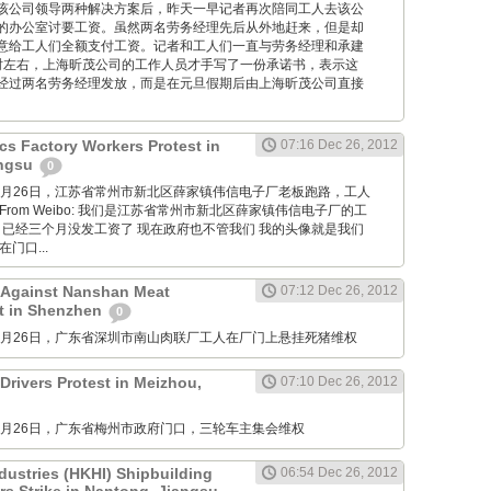
该公司领导两种解决方案后，昨天一早记者再次陪同工人去该公
的办公室讨要工资。虽然两名劳务经理先后从外地赶来，但是却
意给工人们全额支付工资。记者和工人们一直与劳务经理和承建
时左右，上海昕茂公司的工作人员才手写了一份承诺书，表示这
经过两名劳务经理发放，而是在元旦假期后由上海昕茂公司直接
cs Factory Workers Protest in
07:16 Dec 26, 2012
angsu
0
M: 12月26日，江苏省常州市新北区薛家镇伟信电子厂老板跑路，工人
rom Weibo: 我们是江苏省常州市新北区薛家镇伟信电子厂的工
 已经三个月没发工资了 现在政府也不管我们 我的头像就是我们
门口...
 Against Nanshan Meat
07:12 Dec 26, 2012
t in Shenzhen
0
M: 12月26日，广东省深圳市南山肉联厂工人在厂门上悬挂死猪维权
Drivers Protest in Meizhou,
07:10 Dec 26, 2012
M: 12月26日，广东省梅州市政府门口，三轮车主集会维权
dustries (HKHI) Shipbuilding
06:54 Dec 26, 2012