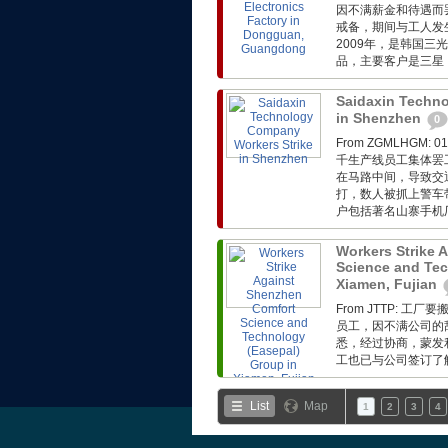
因不满薪金和待遇而
戒备，期间与工人发
2009年，是韩国三
品，主要客户是三星
Saidaxin Techn
in Shenzhen
0
From ZGMLHG
千生产线员工集体罢
在马路中间，导致交
打，数人被抓上警车
户包括著名山寨手机厂基
Workers Strike 
Science and Tec
Xiamen, Fujian
From JTTP:
员工，因不满公司的
悉，经过协商，蒙发利
工也已与公司签订了解
List
Map
1
2
3
4