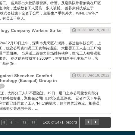
罢工。 当局派出大批防暴警察、特警、及巡防队带着狼狗在厂区
生冲突，造成数名工人受伤，多人被捕。 善募康科技成立于
光株式会社旗下全资子公司，主要生产手机外壳、WINDOW等产
，有员工千多人。
ology Company Workers Strike
20:38 Dec 19, 2012
M: 012年12月19日上午，深圳市龙岗区布澜路，赛达信科技公司，上
工，抗议公司克扣员工工资和待遇差。 大批罢工工人走出工厂站
通严重阻塞。 当局派上百警力到场维持秩序，数名工人被警员殴
带走。 赛达信科技成立于2009年，主要制造手机主板产品，客
伍(G...
Against Shenzhen Comfort
00:18 Dec 19, 2012
hnology (Easepal) Group in
0
 工厂要搬迁，大部分工人却不愿随迁。19日，厦门上市公司蒙发利部分
辞职补偿标准，聚集在公司门口抗议直至深夜。 记者昨天下午获
方面已经同意了工人 “N+1”的要求，但年终奖没答应。相关员
除劳动关系的手续。...
…
1-20 of 1471 Reports
5
6
73
74