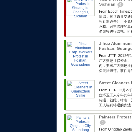
Sichuan
0
From Epoch T
请愿，抗议该县交通
权延期通告》，不兑
营权、民主管理的真
名警察进行监视。司
Jihua Aluminum 
Foshan, Guang
From JTTP: 
厂方归还社保资金。 
内，要求厂方归还社
保无法归还。事件导
Street Cleaners
From JTTP: 
些环卫工人今年的年
待遇，就此，昨晚，
工人福利待遇的办法，
Painters Protes
0
From Qingdao 