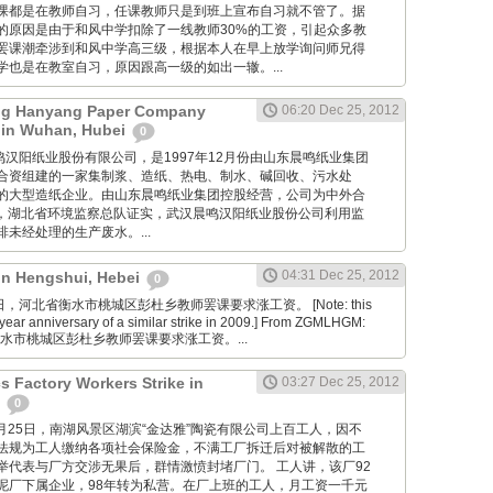
课都是在教师自习，任课教师只是到班上宣布自习就不管了。据
的原因是由于和风中学扣除了一线教师30%的工资，引起众多教
罢课潮牵涉到和风中学高三级，根据本人在早上放学询问师兄得
也是在教室自习，原因跟高一级的如出一辙。...
g Hanyang Paper Company
06:20 Dec 25, 2012
 in Wuhan, Hubei
0
 武汉晨鸣汉阳纸业股份有限公司，是1997年12月份由山东晨鸣纸业集团
合资组建的一家集制浆、造纸、热电、制水、碱回收、污水处
的大型造纸企业。由山东晨鸣纸业集团控股经营，公司为中外合
7月，湖北省环境监察总队证实，武汉晨鸣汉阳纸业股份公司利用监
未经处理的生产废水。...
04:31 Dec 25, 2012
 in Hengshui, Hebei
0
2月25日，河北省衡水市桃城区彭杜乡教师罢课要求涨工资。 [Note: this
year anniversary of a similar strike in 2009.] From ZGMLHGM:
衡水市桃城区彭杜乡教师罢课要求涨工资。...
s Factory Workers Strike in
03:27 Dec 25, 2012
n
0
cn: 12月25日，南湖风景区湖滨“金达雅”陶瓷有限公司上百工人，因不
法规为工人缴纳各项社会保险金，不满工厂拆迁后对被解散的工
举代表与厂方交涉无果后，群情激愤封堵厂门。 工人讲，该厂92
泥厂下属企业，98年转为私营。在厂上班的工人，月工资一千元