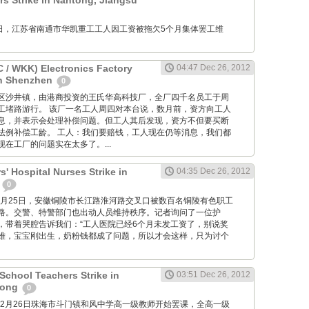
 Strike in Nantong, Jiangsu
12月26日，江苏省南通市华凯重工工人因工资被拖欠5个月集体罢工维
/ WKK) Electronics Factory
04:47 Dec 26, 2012
in Shenzhen
0
位于宝安区沙井镇，由港商投资的王氏华高科技厂，全厂四千名员工于周
工堵路游行。 该厂一名工人周四对本台说，数月前，资方向工人
息，并表示会处理补偿问题。但工人其后发现，资方不但要买断
法例补偿工龄。 工人：我们要赔钱，工人现在仍等消息，我们都
在工厂的问题实在太多了。...
' Hospital Nurses Strike in
04:35 Dec 26, 2012
i
0
M: 12月25日，安徽铜陵市长江路淮河路交叉口被数百名铜陵有色职工
路。交警、特警部门也出动人员维持秩序。记者询问了一位护
，带着哭腔告诉我们：“工人医院已经6个月未发工资了，别说奖
难，宝宝刚出生，奶粉钱都成了问题，所以才会这样，只为讨个
chool Teachers Strike in
03:51 Dec 26, 2012
dong
0
2012年12月26日珠海市斗门镇和风中学高一级教师开始罢课，全高一级