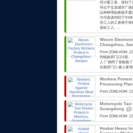
司讨要工资，得到了
司位于宝龙城市广场
以种种理由推脱不愿
方代表谈判到下午6
些工人的工资将不再
发给工人。...
Weixin Electroni
Changzhou, Ji
From ZGMLHG
到镇政府门口讨薪。 F
人 厂倒闭了老板跑了
在政府门口 被人家堵在
Workers Protest
Processing Plan
From ZGMLHG
Motorcycle Taxi 
Guangdong
0
From ZGMLHG
Huakai Heavy In