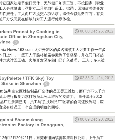
其它国家法定节假日无休，无节假日加班工资，不按国家《职业
工人身体健康，孕期女工只能自行辞工。据悉，因湖滨整体开发
面临搬迁，工人向厂方提交六项诉求，追偿金额达数百万，有关
厂方仅同意在解散前对工人进行健康体检。...
rkers Protest by Cooking in
00:00 Dec 25, 2012
tate Office in Zhongshan City,
vince
0
Wang via News.163.com: 火炬开发区的多名建筑工人讨要工作一年多
昨日上午，一些工人干脆将铺盖卷搬到了售楼部，并在门口搭起
种方式讨回工钱。火炬开发区多部门已介入处理。 工人：多人被
JoyPalette / TFK Sky) Toy
02:38 Dec 24, 2012
 Strike in Shenzhen
0
diaoyan: 深圳宝安区胜技制品厂全体的员工罢工维权，而厂方不仅千方
员工进行报复力求打散员工罢工维权的凝聚力。 事件源于2012
制品厂注册期已满，员工与“胜技制品厂”签署的合同还没到期，应
没有给员工一个合理的明确的回答。...
 Against Shanmukang
00:09 Dec 20, 2012
tronics Factory in Dongguan,
M: 2012年12月20和21日，东莞市谢岗镇善募康科技公司，上千员工