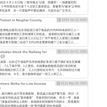
: 新华网武汉４月２８日电（“新华视点”记者 田建军）一场轰轰烈烈
，５年间竟先后引发了４次职工集体罢运。曾被誉为“破冰”之举的
营化改革，在一片质疑声中最近搁浅，引起社会广泛关注。...
Protest in Ninghai County,
19:04 Jun 12, 2003
 (据自由亚洲电台报导)北京消息浙江省宁海县的大约4000名纺织工人一
威活动要求增加工资和保障工作机会。 据美联社报导示威工人来
的宁海县纺织厂连日来工人们让工厂停产有些工人星期三在阻断
海县警方星期二出动了大约100名警察拘捕了三名示威工人。...
uludao block the Railway for
01:01 Jun 01, 2003
0
10月30日凌晨，位於辽宁省葫芦岛市的南票矿务局三家子煤矿发生瓦斯爆
死亡，7人下落不明，1人受伤。在就事故抢险情况进行采访时发
局长期拖欠职工工资 ，工人们曾经在今年六、七月间组织过大规
资的行动。今天，请大家收听该矿一些工人和工人...
rivers Strike for Low Income
01:01 May 20, 2003
g Wang: 南方网讯 由于受非典影响，客流减少造成严重亏损，昨日（5
出租车司机决定“暂停载客”，导致市民打的难。 昨天一早，很多
门准备赶到单位上班时，发现很长时间都等不到的士，即使看到
机却在驾驶台前放着一块“暂停载客”的红色纸牌。...