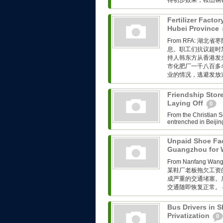
得初步效果，鞍山钢铁
Fertilizer Facto
Hubei Province
From RFA: 
息。职工们抗议超时
持人韩东方从香港发来的
市化肥厂一千八百多
业的情况，逃避发放遣
Friendship Stor
Laying Off
0
From the Christian S
entrenched in Beijing
Unpaid Shoe Fac
Guangzhou for
From Nanfang
某鞋厂老板拖欠工资
成严重的交通堵塞。
交通随即恢复正常。 
Bus Drivers in S
Privatization
0