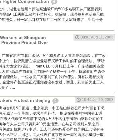
or Higher Compensation
0
月20日上午，湖北省随州市原油泵油嘴厂约500多名职工从厂区游行到
府提高职工买断工龄的补偿标准。据反映，现时每月生活费只能
且经常拖欠，对一家几口都在原厂工作的工人家庭来讲，生活十分
 Workers at Shaoguan
08:01 Aug 11, 2003
Province Protest Over
月11日，广东省韶关市北江水泥厂约400多名工人冒着酷暑高温，在市政
个上午，抗议政府在该企业进行买断工龄时的不合理做法。 请听
方发来的报道。 From CLB: 8月11日上午，广东省韶关市北
名工人冒>高温在市政府门前静坐了整整一个上午，抗议政府在该企
不合理做法。一位水泥厂原家属工向我介绍说，所有决定都没有
，企业停产甚至连正式通知都没有发过，而且，到目前为止工人
了：...
19:49 Jul 29, 2003
rkers Protest in Beijing
0
 自由亚洲电台8月5日报道，北京消息：中国鞍山钢铁公司大约百名下岗
续示威了一个星期，要求合理补偿。 据设在香港的"中国劳工通
一百来人代表了三年前下岗的大约3千名辽宁省鞍山钢铁公司的工
每年每人从公司只得到400元生活费。在与公司谈判未果之后，
有关政府机构进行申诉。工人们还抱怨受公司领导的工会没有任
人什么帮助。据悉，工人代表在北京连续一周的请愿示威似乎取