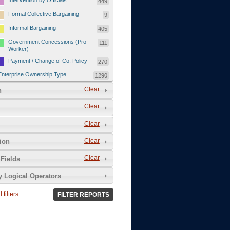
Intervention by Officials
449
Formal Collective Bargaining
9
Informal Bargaining
405
Government Concessions (Pro-
111
Worker)
Payment / Change of Co. Policy
270
Enterprise Ownership Type
1290
SOEs / Collectives / Public
Clear
372
n
Sector
Clear
Domestic Private
551
Foreign or Joint-Venture Private
328
Clear
Self-Employed
39
Clear
tion
Grievances and Demands
2133
Clear
Fields
Food
13
y Logical Operators
Higher Wages
256
Wage Arrears / Downward
669
 filters
FILTER REPORTS
Wage Adjustments / Raised
Rental Fees
Injuries / Illnesses / Deaths /
38
Safety