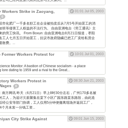
公司已经同意派代表到北京与工人谈判。...
ry Workers Strike in Zaoyang,
01:01 Jul 05, 2003
0
湖北省枣阳市化肥厂一千多名职工在企业被拍卖后从7月5号开始罢工的消
加班等侵害工人权益的不法行为。 自由亚洲电台《劳工通讯》主
劳工快讯。 From Boxun: 自由亚洲电台8月21日报道，枣阳
名工人七月五日开始罢工，抗议市政府隐瞒已把工厂卖给私营企
散费。...
e Former Workers Protest for
10:01 Jul 01, 2003
cience Monitor: A bastion of Chinese socialism - a place
 lore dating to 1959 and a rival to the Great...
tory Workers Protest in
08:30 Jun 21, 2003
 Wages
0
 Wang: 南方网讯 昨天（6月21日）早上8时30分左右，广州170多名被
的工人，为追讨欠薪聚集在棠下小区广园东路棠东路段，由此造
后经公安等部门协调，工人仅用5分钟便撤离现场并返回工厂，
4个月未发一分钱工资...
hiyan City Strike Against
09:01 Jun 15, 2003