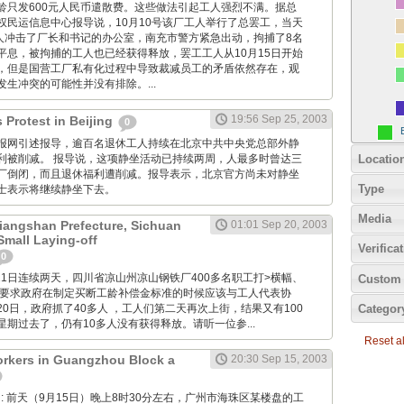
龄只发600元人民币遣散费。这些做法引起工人强烈不满。据总
权民运信息中心报导说，10月10号该厂工人举行了总罢工，当天
工人冲击了厂长和书记的办公室，南充市警方紧急出动，拘捕了8名
平息，被拘捕的工人也已经获得释放，罢工工人从10月15日开始
，但是国营工厂私有化过程中导致裁减员工的矛盾依然存在，观
生冲突的可能性并没有排除。...
19:56 Sep 25, 2003
 Protest in Beijing
0
: 香港明报网引述报导，逾百名退休工人持续在北京中共中央党总部外静
Locatio
利被削减。 报导说，这项静坐活动已持续两周，人最多时曾达三
厂倒闭，而且退休福利遭削减。报导表示，北京官方尚未对静坐
Type
士表示将继续静坐下去。
Media
Liangshan Prefecture, Sichuan
01:01 Sep 20, 2003
Small Laying-off
Verifica
0
月20和21日连续两天，四川省凉山州凉山钢铁厂400多名职工打>横幅、
Custom 
，要求政府在制定买断工龄补偿金标准的时候应该与工人代表协
Categor
0日，政府抓了40多人 ，工人们第二天再次上街，结果又有100
期过去了，仍有10多人没有获得释放。请听一位参...
Reset all
rkers in Guangzhou Block a
20:30 Sep 15, 2003
 Wang: 前天（9月15日）晚上8时30分左右，广州市海珠区某楼盘的工