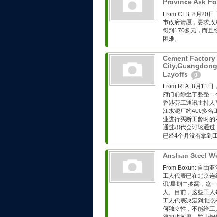
Province Ask F
From CLB: 8
市政府请愿，要求政
得到170多元，而
困难。
Cement Factory
City,Guangdong 
Layoffs
0
From RFA: 8
府门前静坐了整整一
香港劳工通讯主持人韩东
江水泥厂约400多
业进行买断工龄时的
通过职代会讨论通过
已经4个月没有拿到工资
Anshan Steel Wo
From Boxun:
工人代表已在北京连
讯"星期二披露，这
人。目前，这些工人
工人代表决定到北京
何独立性，不能给工