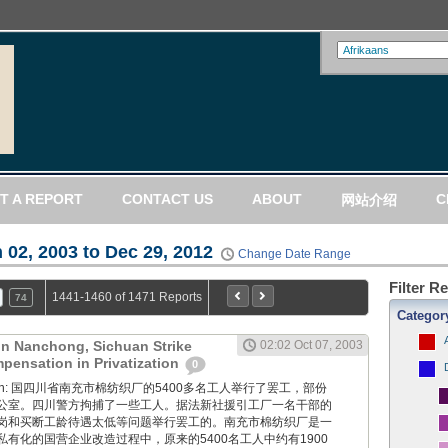
T A REPORT
CONTACT US
ABOUT
C
网站介绍
 02, 2003 to Dec 29, 2012
Change Date Range
Filter R
1441-1460 of 1471 Reports
74
Categor
 in Nanchong, Sichuan Strike
02:02 Oct 07, 2003
pensation in Privatization
0
 Boxun: 国四川省南充市棉纺织厂的5400多名工人举行了罢工，部份
公室。四川警方拘捕了一些工人。据法新社援引工厂一名干部的
岗和买断工龄待遇太低等问题举行罢工的。南充市棉纺织厂是一
有化的国营企业改造过程中，原来的5400名工人中约有1900