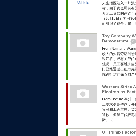
人生活区陷入一片混
称，由于资金周转有
万元工资款的运钞车
（9月16日）零时
司组织了资金，将工资
Toy Company Wo
Demonstrate
0
From Nanfang
较大的欠薪劳动纠纷
珠江桥，经有关部门
强调，员工要维护自
门已经通过出租方先
院进行封存保管财产手
Workers Strike 
Electronics Fac
From Boxun
工要求提高待遇，并
官员和工会主席。英
道歉，但员工代表称
猪」（...
Oil Pump Factor