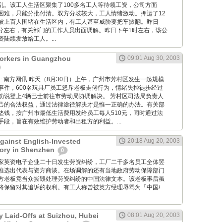
乱。该工人生活区聚集了100多名工人等待领工资，公司方面
困难，只能分批付清。双方分歧较大，工人情绪激动。押运了12
被上百人围堵在生活区内，有工人甚至威胁要把车掀翻。昨日
30分左右，有关部门的工作人员出面调解。昨日下午1时左右，该公
陆续发放给工人。...
rkers in Guangzhou
09:01 Aug 30, 2003
 Wang: 南方网讯 昨天（8月30日）上午，广州市芳村区发生一起规模
事件，600名玩具厂员工怒斥老板走佬行为，情绪失控徒步经过
劝说登上4辆巴士前往市劳动局协调解决。 芳村区司法局负责人
己的合法权益，通过法律途径解决才是惟一正确的办法。有关部
垫钱，按广州市最低生活费用发给员工每人510元，同时通过法
段，旨在有效维护劳动者和出租方的利益。...
Against English-Invested
20:18 Aug 20, 2003
tory in Shenzhen
0
: 深圳一家英资电子企业二十日发生劳资纠纷，工厂二千多名员工全体罢
推选出代表与资方商谈。在场调解的还有当地政府劳动保障部门
方老板竟当众撕毁处理劳资纠纷的中国法律文本。该老板事后虽
将保留对其追诉的权利。有工人称曾被英方经理辱骂为「中国/
y Laid-Offs at Suizhou, Hubei
08:01 Aug 20, 2003