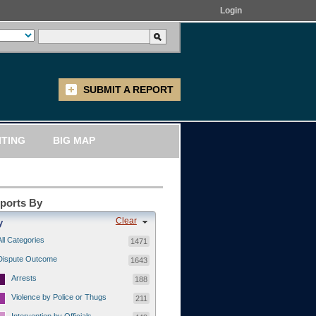
Login
SUBMIT A REPORT
ITING
BIG MAP
eports By
Clear
y
All Categories
1471
Dispute Outcome
1643
Arrests
188
Violence by Police or Thugs
211