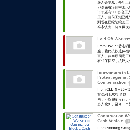
多人要裁减，每年工
部设在香港的中国人
下午还有500多名
工人。目前工潮已经
到现在已经陆续复工
察家认为，将来再次发
Laid Off Workers
From Boxun
坐，藉此抗议退休福
百人。静坐原因是工
有任何回应，抗议人
Ironworkers in 
Protest against 
Compensation
From CLB: 9
标语到市政府 请愿
商，不应独断专行。2
多人被抓。至今一个星
Construction Wo
Cash Vehicle
0
From Nanfang