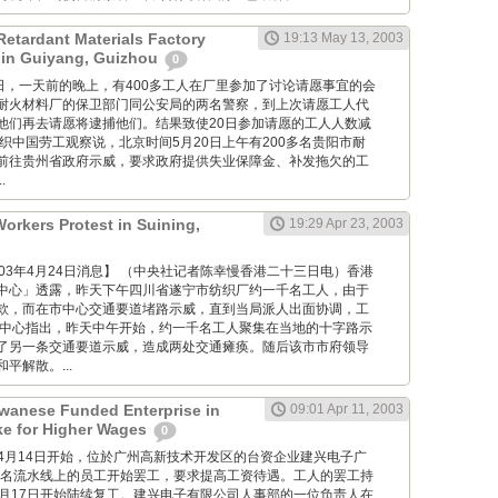
etardant Materials Factory
19:13 May 13, 2003
 in Guiyang, Guizhou
0
 5月19日，一天前的晚上，有400多工人在厂里参加了讨论请愿事宜的会
耐火材料厂的保卫部门同公安局的两名警察，到上次请愿工人代
他们再去请愿将逮捕他们。结果致使20日参加请愿的工人人数减
织中国劳工观察说，北京时间5月20日上午有200多名贵阳市耐
前往贵州省政府示威，要求政府提供失业保障金、补发拖欠的工
.
Workers Protest in Suining,
19:29 Apr 23, 2003
 博讯2003年4月24日消息】 （中央社记者陈幸慢香港二十三日电）香港
中心」透露，昨天下午四川省遂宁市纺织厂约一千名工人，由于
款，而在市中心交通要道堵路示威，直到当局派人出面协调，工
息中心指出，昨天中午开始，约一千名工人聚集在当地的十字路示
了另一条交通要道示威，造成两处交通瘫痪。随后该市市府领导
平解散。...
iwanese Funded Enterprise in
09:01 Apr 11, 2003
ke for Higher Wages
0
从星期一4月14日开始，位於广州高新技术开发区的台资企业建兴电子广
00名流水线上的员工开始罢工，要求提高工资待遇。工人的罢工持
4月17日开始陆续复工。建兴电子有限公司人事部的一位负责人在