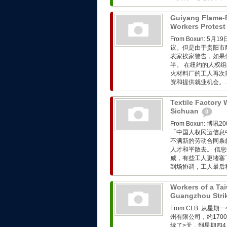
Guiyang Flame-R
Workers Protest
From Boxun:
议。但是由于贵阳市
表家挨家警告，如果
半。 在纽约的人权组
火材料厂的工人再次
资和提供就业机会。..
Textile Factory 
Sichuan
0
From Boxun:
「中国人权民运信息
不满新的劳动合同条
人才和平散去。 信
威，有些工人更堵塞
到场协调，工人最后和
Workers of a Ta
Guangzhou Stri
From CLB: 
州有限公司，约17
续了>天，到星期四