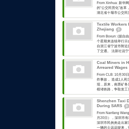
From Xinhua
的“公交民营化”改革
湖北省十堰市公交民
Textile Workers 
Zhejiang
0
From Boxun:
个星期来连续举行示
自浙江省宁波市附近
了交通。 法新社说宁
Coal Miners in H
Arreared Wages
From CLB: 
炸事故， 造成1人
现，原来，南票矿务
模堵铁路，争取发工
Shenzhen Taxi D
During SARS
0
From Nanfan
月20日），深圳市有
深圳市民匆匆走出家
一辆的士远远驶来，司