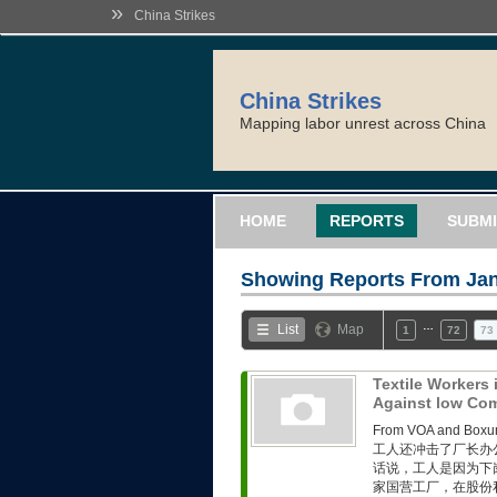
»
China Strikes
China Strikes
Mapping labor unrest across China
HOME
REPORTS
SUBMI
Showing Reports From
Jan
…
List
Map
1
72
73
Textile Workers
Against low Com
From VOA and
工人还冲击了厂长办
话说，工人是因为下
家国营工厂，在股份私