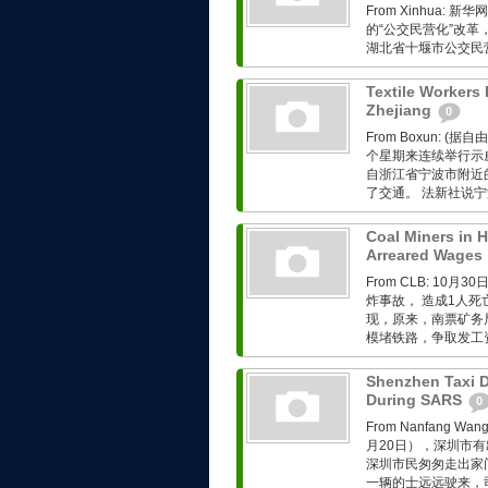
From Xinhua
的“公交民营化”改革
湖北省十堰市公交民
Textile Workers 
Zhejiang
0
From Boxun:
个星期来连续举行示
自浙江省宁波市附近
了交通。 法新社说宁
Coal Miners in H
Arreared Wages
From CLB: 
炸事故， 造成1人
现，原来，南票矿务
模堵铁路，争取发工
Shenzhen Taxi D
During SARS
0
From Nanfan
月20日），深圳市有
深圳市民匆匆走出家
一辆的士远远驶来，司