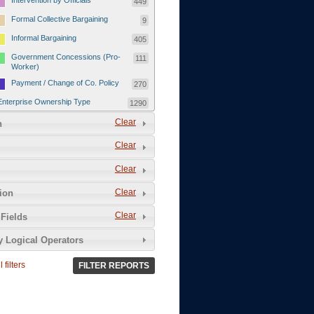
Intervention by Officials
449
Formal Collective Bargaining
9
Informal Bargaining
405
Government Concessions (Pro-
111
Worker)
Payment / Change of Co. Policy
270
Enterprise Ownership Type
1290
SOEs / Collectives / Public
Clear
372
n
Sector
Clear
Domestic Private
551
Foreign or Joint-Venture Private
328
Clear
Self-Employed
39
Clear
tion
Grievances and Demands
2133
Clear
Fields
Food
13
y Logical Operators
Higher Wages
256
Wage Arrears / Downward
669
 filters
FILTER REPORTS
Wage Adjustments / Raised
Rental Fees
Injuries / Illnesses / Deaths /
38
Safety