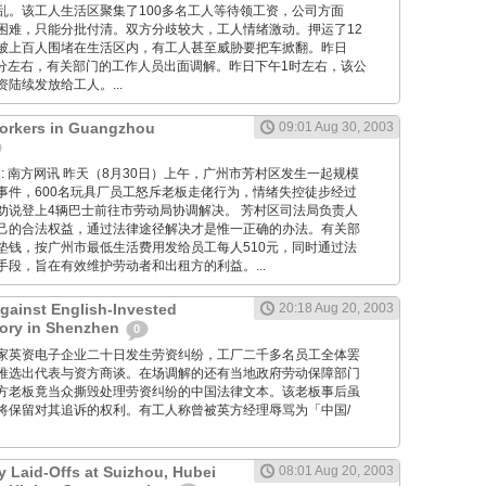
乱。该工人生活区聚集了100多名工人等待领工资，公司方面
困难，只能分批付清。双方分歧较大，工人情绪激动。押运了12
被上百人围堵在生活区内，有工人甚至威胁要把车掀翻。昨日
30分左右，有关部门的工作人员出面调解。昨日下午1时左右，该公
陆续发放给工人。...
rkers in Guangzhou
09:01 Aug 30, 2003
 Wang: 南方网讯 昨天（8月30日）上午，广州市芳村区发生一起规模
事件，600名玩具厂员工怒斥老板走佬行为，情绪失控徒步经过
劝说登上4辆巴士前往市劳动局协调解决。 芳村区司法局负责人
己的合法权益，通过法律途径解决才是惟一正确的办法。有关部
垫钱，按广州市最低生活费用发给员工每人510元，同时通过法
段，旨在有效维护劳动者和出租方的利益。...
Against English-Invested
20:18 Aug 20, 2003
tory in Shenzhen
0
: 深圳一家英资电子企业二十日发生劳资纠纷，工厂二千多名员工全体罢
推选出代表与资方商谈。在场调解的还有当地政府劳动保障部门
方老板竟当众撕毁处理劳资纠纷的中国法律文本。该老板事后虽
将保留对其追诉的权利。有工人称曾被英方经理辱骂为「中国/
y Laid-Offs at Suizhou, Hubei
08:01 Aug 20, 2003