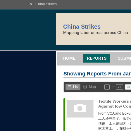
»
China Strikes
China Strikes
Mapping labor unrest across China
HOME
REPORTS
SUBMI
Showing Reports From
Jan
…
List
Map
1
72
73
Textile Workers
Against low Com
From VOA and
工人还冲击了厂长办
话说，工人是因为下
家国营工厂，在股份私