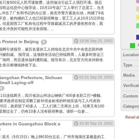
龄只发600元人民币遣散费。这些做法引起工人强烈不满。据总
权民运信息中心报导说，10月10号该厂工人举行了总罢工，当天
工人冲击了厂长和书记的办公室，南充市警方紧急出动，拘捕了8名
平息，被拘捕的工人也已经获得释放，罢工工人从10月15日开始
，但是国营工厂私有化过程中导致裁减员工的矛盾依然存在，观
生冲突的可能性并没有排除。...
19:56 Sep 25, 2003
 Protest in Beijing
0
: 香港明报网引述报导，逾百名退休工人持续在北京中共中央党总部外静
Locatio
利被削减。 报导说，这项静坐活动已持续两周，人最多时曾达三
厂倒闭，而且退休福利遭削减。报导表示，北京官方尚未对静坐
Type
士表示将继续静坐下去。
Media
Liangshan Prefecture, Sichuan
01:01 Sep 20, 2003
Small Laying-off
Verifica
0
月20和21日连续两天，四川省凉山州凉山钢铁厂400多名职工打>横幅、
Custom 
，要求政府在制定买断工龄补偿金标准的时候应该与工人代表协
Categor
0日，政府抓了40多人 ，工人们第二天再次上街，结果又有100
期过去了，仍有10多人没有获得释放。请听一位参...
Reset all
rkers in Guangzhou Block a
20:30 Sep 15, 2003
 Wang: 前天（9月15日）晚上8时30分左右，广州市海珠区某楼盘的工