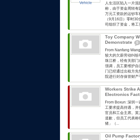
人生活区陷入一片混
称，由于资金周转有
万元工资款的运钞车
（9月16日）零时
司组织了资金，将工资
Toy Company Wo
Demonstrate
0
From Nanfang
较大的欠薪劳动纠纷
珠江桥，经有关部门
强调，员工要维护自
门已经通过出租方先
院进行封存保管财产手
Workers Strike 
Electronics Fac
From Boxun
工要求提高待遇，并
官员和工会主席。英
道歉，但员工代表称
猪」（...
Oil Pump Factor