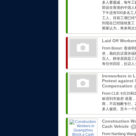
多人要裁减，每年工
部设在香港的中国人
下午还有500多名
工人。目前工潮已经
到现在已经陆续复工
察家认为，将来再次发
Laid Off Workers
From Boxun
坐，藉此抗议退休福
百人。静坐原因是工
有任何回应，抗议人
Ironworkers in 
Protest against 
Compensation
From CLB: 9
标语到市政府 请愿
商，不应独断专行。2
多人被抓。至今一个星
Construction Wo
Cash Vehicle
0
From Nanfang