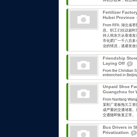
得初步效果，鞍山钢铁
Fertilizer Facto
Hubei Province
From RFA: 
息。职工们抗议超时
持人韩东方从香港发来的
市化肥厂一千八百多
业的情况，逃避发放遣
Friendship Stor
Laying Off
0
From the Christian S
entrenched in Beijing
Unpaid Shoe Fac
Guangzhou for
From Nanfang
某鞋厂老板拖欠工资
成严重的交通堵塞。
交通随即恢复正常。 
Bus Drivers in S
Privatization
0