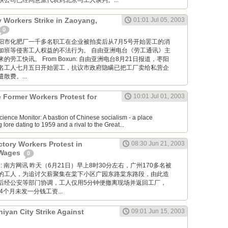
公司已经同意派代表到北京与工人谈判。...
ry Workers Strike in Zaoyang,
01:01 Jul 05, 2003
0
湖北省枣阳市化肥厂一千多名职工在企业被拍卖后从7月5号开始罢工的消
加班等侵害工人权益的不法行为。 自由亚洲电台《劳工通讯》主
劳工快讯。 From Boxun: 自由亚洲电台8月21日报道，枣阳
名工人七月五日开始罢工，抗议市政府隐瞒已把工厂卖给私营企
散费。...
e Former Workers Protest for
10:01 Jul 01, 2003
cience Monitor: A bastion of Chinese socialism - a place
 lore dating to 1959 and a rival to the Great...
tory Workers Protest in
08:30 Jun 21, 2003
 Wages
0
 Wang: 南方网讯 昨天（6月21日）早上8时30分左右，广州170多名被
的工人，为追讨欠薪聚集在棠下小区广园东路棠东路段，由此造
后经公安等部门协调，工人仅用5分钟便撤离现场并返回工厂，
4个月未发一分钱工资...
hiyan City Strike Against
09:01 Jun 15, 2003