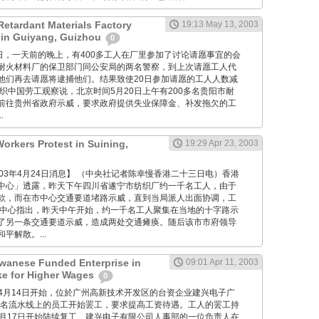
etardant Materials Factory
19:13 May 13, 2003
 in Guiyang, Guizhou
0
 5月19日，一天前的晚上，有400多工人在厂里参加了讨论请愿事宜的会
耐火材料厂的保卫部门同公安局的两名警察，到上次请愿工人代
他们再去请愿将逮捕他们。结果致使20日参加请愿的工人人数减
织中国劳工观察说，北京时间5月20日上午有200多名贵阳市耐
前往贵州省政府示威，要求政府提供失业保障金、补发拖欠的工
.
Workers Protest in Suining,
19:29 Apr 23, 2003
 博讯2003年4月24日消息】 （中央社记者陈幸慢香港二十三日电）香港
中心」透露，昨天下午四川省遂宁市纺织厂约一千名工人，由于
款，而在市中心交通要道堵路示威，直到当局派人出面协调，工
息中心指出，昨天中午开始，约一千名工人聚集在当地的十字路示
了另一条交通要道示威，造成两处交通瘫痪。随后该市市府领导
平解散。...
iwanese Funded Enterprise in
09:01 Apr 11, 2003
ke for Higher Wages
0
从星期一4月14日开始，位於广州高新技术开发区的台资企业建兴电子广
00名流水线上的员工开始罢工，要求提高工资待遇。工人的罢工持
4月17日开始陆续复工。建兴电子有限公司人事部的一位负责人在