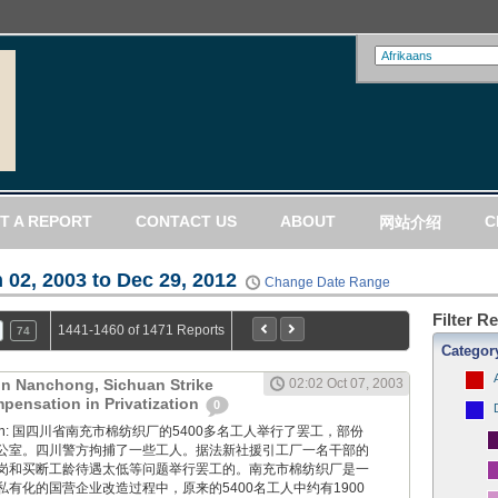
T A REPORT
CONTACT US
ABOUT
C
网站介绍
 02, 2003 to Dec 29, 2012
Change Date Range
Filter R
1441-1460 of 1471 Reports
74
Categor
 in Nanchong, Sichuan Strike
02:02 Oct 07, 2003
pensation in Privatization
0
 Boxun: 国四川省南充市棉纺织厂的5400多名工人举行了罢工，部份
公室。四川警方拘捕了一些工人。据法新社援引工厂一名干部的
岗和买断工龄待遇太低等问题举行罢工的。南充市棉纺织厂是一
有化的国营企业改造过程中，原来的5400名工人中约有1900