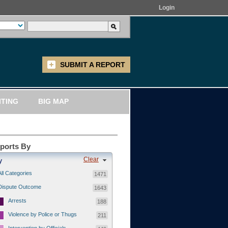
Login
SUBMIT A REPORT
ITING
BIG MAP
eports By
Clear
y
All Categories
1471
Dispute Outcome
1643
Arrests
188
Violence by Police or Thugs
211