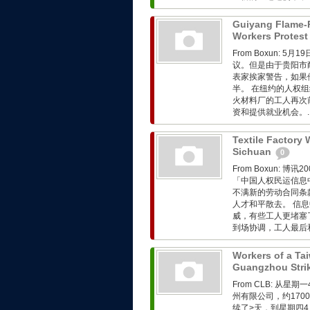
Guiyang Flame-R
Workers Protest
From Boxun:
议。但是由于贵阳市
表家挨家警告，如果
半。 在纽约的人权组
火材料厂的工人再次
资和提供就业机会。..
Textile Factory 
Sichuan
0
From Boxun:
「中国人权民运信息
不满新的劳动合同条
人才和平散去。 信
威，有些工人更堵塞
到场协调，工人最后和
Workers of a Ta
Guangzhou Stri
From CLB: 
州有限公司，约17
续了>天，到星期四