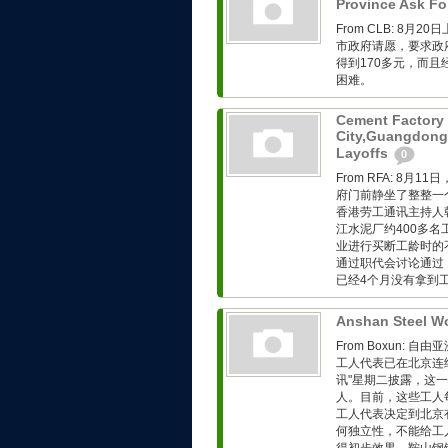
Province Ask F
From CLB: 8
市政府请愿，要求政
得到170多元，而
困难。
Cement Factory
City,Guangdong 
Layoffs
0
From RFA: 8
府门前静坐了整整一
香港劳工通讯主持人韩东
江水泥厂约400多
业进行买断工龄时的
通过职代会讨论通过
已经4个月没有拿到工资
Anshan Steel Wo
From Boxun:
工人代表已在北京连
讯"星期二披露，这
人。目前，这些工人
工人代表决定到北京
何独立性，不能给工