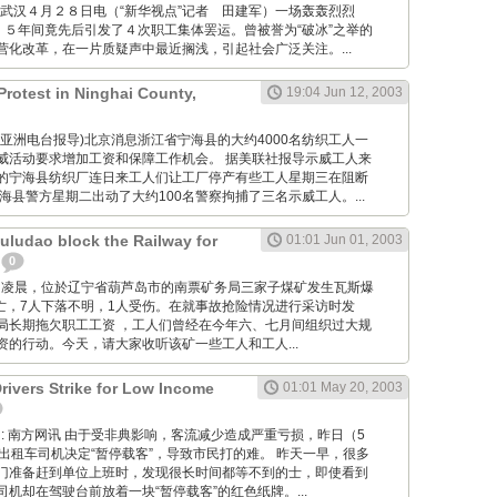
: 新华网武汉４月２８日电（“新华视点”记者 田建军）一场轰轰烈烈
，５年间竟先后引发了４次职工集体罢运。曾被誉为“破冰”之举的
营化改革，在一片质疑声中最近搁浅，引起社会广泛关注。...
Protest in Ninghai County,
19:04 Jun 12, 2003
 (据自由亚洲电台报导)北京消息浙江省宁海县的大约4000名纺织工人一
威活动要求增加工资和保障工作机会。 据美联社报导示威工人来
的宁海县纺织厂连日来工人们让工厂停产有些工人星期三在阻断
海县警方星期二出动了大约100名警察拘捕了三名示威工人。...
uludao block the Railway for
01:01 Jun 01, 2003
0
10月30日凌晨，位於辽宁省葫芦岛市的南票矿务局三家子煤矿发生瓦斯爆
死亡，7人下落不明，1人受伤。在就事故抢险情况进行采访时发
局长期拖欠职工工资 ，工人们曾经在今年六、七月间组织过大规
资的行动。今天，请大家收听该矿一些工人和工人...
rivers Strike for Low Income
01:01 May 20, 2003
g Wang: 南方网讯 由于受非典影响，客流减少造成严重亏损，昨日（5
出租车司机决定“暂停载客”，导致市民打的难。 昨天一早，很多
门准备赶到单位上班时，发现很长时间都等不到的士，即使看到
机却在驾驶台前放着一块“暂停载客”的红色纸牌。...