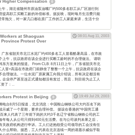
or Higher Compensation
0
月20日上午，湖北省随州市原油泵油嘴厂约500多名职工从厂区游行到
府提高职工买断工龄的补偿标准。据反映，现时每月生活费只能
且经常拖欠，对一家几口都在原厂工作的工人家庭来讲，生活十分
 Workers at Shaoguan
08:01 Aug 11, 2003
Province Protest Over
月11日，广东省韶关市北江水泥厂约400多名工人冒着酷暑高温，在市政
个上午，抗议政府在该企业进行买断工龄时的不合理做法。 请听
方发来的报道。 From CLB: 8月11日上午，广东省韶关市北
名工人冒>高温在市政府门前静坐了整整一个上午，抗议政府在该企
不合理做法。一位水泥厂原家属工向我介绍说，所有决定都没有
，企业停产甚至连正式通知都没有发过，而且，到目前为止工人
了：...
19:49 Jul 29, 2003
rkers Protest in Beijing
0
 自由亚洲电台8月5日报道，北京消息：中国鞍山钢铁公司大约百名下岗
续示威了一个星期，要求合理补偿。 据设在香港的"中国劳工通
一百来人代表了三年前下岗的大约3千名辽宁省鞍山钢铁公司的工
每年每人从公司只得到400元生活费。在与公司谈判未果之后，
有关政府机构进行申诉。工人们还抱怨受公司领导的工会没有任
人什么帮助。据悉，工人代表在北京连续一周的请愿示威似乎取