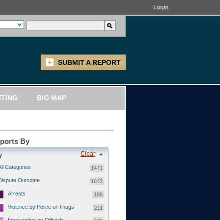
Login
SUBMIT A REPORT
ITING
BIG MAP
eports By
Clear
y
All Categories
1471
Dispute Outcome
1643
Arrests
188
Violence by Police or Thugs
211