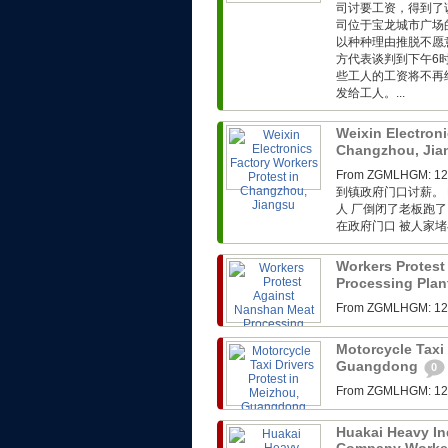
司讨要工资，得到了
司位于宝龙城市广场
以种种理由推脱不愿
方代表谈判到下午6
些工人的工资将不再
发给工人。...
Weixin Electroni
Changzhou, Ji
From ZGMLHG
到镇政府门口讨薪。 F
人 厂倒闭了老板跑了
在政府门口 被人家堵在
Workers Protest
Processing Plan
From ZGMLHG
Motorcycle Taxi 
Guangdong
0
From ZGMLHG
Huakai Heavy In