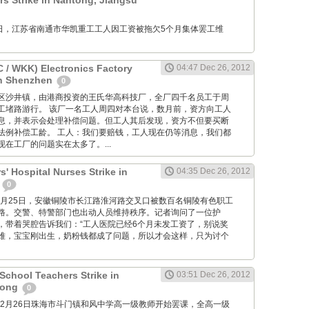
 Strike in Nantong, Jiangsu
12月26日，江苏省南通市华凯重工工人因工资被拖欠5个月集体罢工维
/ WKK) Electronics Factory
04:47 Dec 26, 2012
in Shenzhen
0
位于宝安区沙井镇，由港商投资的王氏华高科技厂，全厂四千名员工于周
工堵路游行。 该厂一名工人周四对本台说，数月前，资方向工人
息，并表示会处理补偿问题。但工人其后发现，资方不但要买断
法例补偿工龄。 工人：我们要赔钱，工人现在仍等消息，我们都
在工厂的问题实在太多了。...
' Hospital Nurses Strike in
04:35 Dec 26, 2012
i
0
M: 12月25日，安徽铜陵市长江路淮河路交叉口被数百名铜陵有色职工
路。交警、特警部门也出动人员维持秩序。记者询问了一位护
，带着哭腔告诉我们：“工人医院已经6个月未发工资了，别说奖
难，宝宝刚出生，奶粉钱都成了问题，所以才会这样，只为讨个
chool Teachers Strike in
03:51 Dec 26, 2012
dong
0
2012年12月26日珠海市斗门镇和风中学高一级教师开始罢课，全高一级