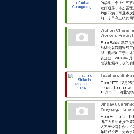
的学生一个上午五节
老师透露，本次罢课
师的不满，而且本次
知，今早高三级的同学
Wuhan Chenmin
Workers Protest
From Baidu:
与湖北省汉阳造纸厂
理、机械加工于一体
资企业。2010年
控设施漏洞，夜间偷排
Teachers Strike
From JTTP: 1
occurred on the two-
12月25日，河北省
Jindaya Ceramic
Yueyang, Huna
From Rednet.
满厂方多年末按政策
人不予经济补偿，推
年建成投产，为市水