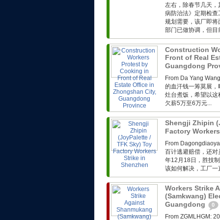
左右，除春节几天，
病防治法》定期检查
规划需要，该厂即将
部门已做协调，但目前
Construction Wo
Front of Real Es
Guangdong Pro
From Da Yang 
的血汗钱一筹莫展，
灶台煮饭，希望以这
欠薪5万至6万元...
Shengji Zhipin (
Factory Workers
From Dagong
百计逃避赔偿，还对
年12月18日，胜技
该如何解决，工厂一直
Workers Strike
(Samkwang) Elec
Guangdong
0
From ZGMLHG