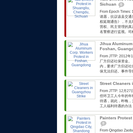
Sichuan
0
From Epoch T
请愿，抗议该县交通
权延期通告》，不兑
营权、民主管理的真
名警察进行监视。司
Jihua Aluminum 
Foshan, Guang
From JTTP: 
厂方归还社保资金。 
内，要求厂方归还社
保无法归还。事件导
Street Cleaners
From JTTP: 
些环卫工人今年的年
待遇，就此，昨晚，
工人福利待遇的办法，
Painters Protes
0
From Qingdao 