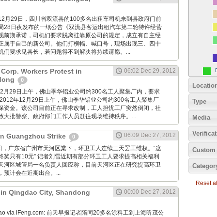
imes: 12月29日，四川省双流县的100多名出租车司机来到县政府门前
局28日夜发布的一纸公告《双流县客运出租汽车第二轮特许经营
现前期承诺，司机们要求脱离挂靠原公司的规定，成立有自主经
正属于自己的新公司。他们打横幅、喊口号，现场出现三、四十
机们要求见县长，若问题得不到解决将持续请愿。...
Corp. Workers Protest in
06:02 Dec 29, 2012
dong
0
Locatio
2012年12月29日上午，佛山季华铝业公司约300名工人聚集厂内，要求
2012年12月29日上午，佛山季华铝业公司约300名工人聚集厂
Type
保资金。该公司目前正在寻求改制，工人担忧工厂突然倒闭，社
致大批警察、政府部门工作人员赶往现场维持秩序。...
Media
Verifica
06:09 Dec 27, 2012
 in Guangzhou Strike
0
12月27日，广东省广州市天河区棠下，环卫工人连续三天罢工维权。“这
Custom 
终奖只有10元” 记者刘雪近期有部分环卫工人要求提高相关福利
天河区城管局一名负责人回应称，目前天河区正在研究提高环卫
Categor
预计会在近期出台。...
Reset all
t in Qingdao City, Shandong
00:00 Dec 27, 2012
Zaobao via iFeng.com: 前天早报记者陪同20多名涂料工到上海昕茂公