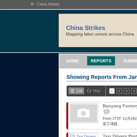
»
China Strikes
China Strikes
Mapping labor unrest across China
HOME
REPORTS
SUBMI
Showing Reports From
Jan
List
Map
1
2
3
4
Baoyang Factory
0
From JTTP: 
罢工堵路。
Taxi Drivers Pro