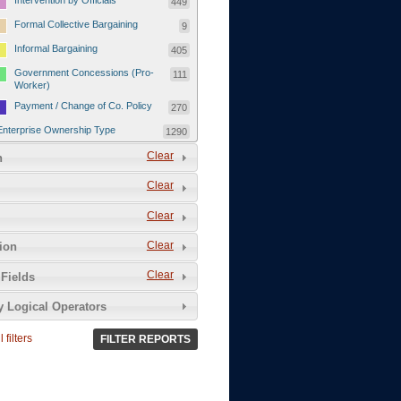
Intervention by Officials
449
Formal Collective Bargaining
9
Informal Bargaining
405
Government Concessions (Pro-
111
Worker)
Payment / Change of Co. Policy
270
Enterprise Ownership Type
1290
SOEs / Collectives / Public
Clear
372
n
Sector
Clear
Domestic Private
551
Foreign or Joint-Venture Private
328
Clear
Self-Employed
39
Clear
tion
Grievances and Demands
2133
Clear
Fields
Food
13
y Logical Operators
Higher Wages
256
Wage Arrears / Downward
669
 filters
FILTER REPORTS
Wage Adjustments / Raised
Rental Fees
Injuries / Illnesses / Deaths /
38
Safety