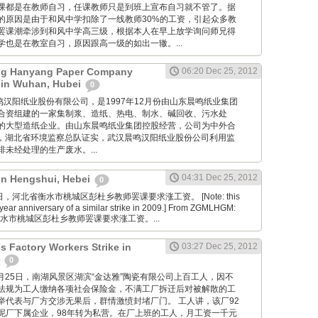
课都是在教师自习，任课教师只是到班上宣布自习就不管了。据
的原因是由于和风中学扣除了一线教师30%的工资，引起众多教
罢课潮牵涉到和风中学高三级，根据本人在早上放学询问师兄得
也是在教室自习，原因跟高一级的如出一辙。...
g Hanyang Paper Company
06:20 Dec 25, 2012
 in Wuhan, Hubei
0
 武汉晨鸣汉阳纸业股份有限公司，是1997年12月份由山东晨鸣纸业集团
合资组建的一家集制浆、造纸、热电、制水、碱回收、污水处
的大型造纸企业。由山东晨鸣纸业集团控股经营，公司为中外合
7月，湖北省环境监察总队证实，武汉晨鸣汉阳纸业股份公司利用监
未经处理的生产废水。...
04:31 Dec 25, 2012
 in Hengshui, Hebei
0
2月25日，河北省衡水市桃城区彭杜乡教师罢课要求涨工资。 [Note: this
year anniversary of a similar strike in 2009.] From ZGMLHGM:
衡水市桃城区彭杜乡教师罢课要求涨工资。...
s Factory Workers Strike in
03:27 Dec 25, 2012
n
0
cn: 12月25日，南湖风景区湖滨“金达雅”陶瓷有限公司上百工人，因不
法规为工人缴纳各项社会保险金，不满工厂拆迁后对被解散的工
举代表与厂方交涉无果后，群情激愤封堵厂门。 工人讲，该厂92
泥厂下属企业，98年转为私营。在厂上班的工人，月工资一千元