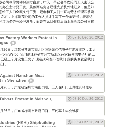
该公司领导两种解决方案后，昨天一早记者再次陪同工人去该公
的办公室讨要工资。虽然两名劳务经理先后从外地赶来，但是却
意给工人们全额支付工资。记者和工人们一直与劳务经理和承建
时左右，上海昕茂公司的工作人员才手写了一份承诺书，表示这
经过两名劳务经理发放，而是在元旦假期后由上海昕茂公司直接
cs Factory Workers Protest in
07:16 Dec 26, 2012
angsu
0
M: 12月26日，江苏省常州市新北区薛家镇伟信电子厂老板跑路，工人
rom Weibo: 我们是江苏省常州市新北区薛家镇伟信电子厂的工
 已经三个月没发工资了 现在政府也不管我们 我的头像就是我们
门口...
 Against Nanshan Meat
07:12 Dec 26, 2012
t in Shenzhen
0
M: 12月26日，广东省深圳市南山肉联厂工人在厂门上悬挂死猪维权
Drivers Protest in Meizhou,
07:10 Dec 26, 2012
M: 12月26日，广东省梅州市政府门口，三轮车主集会维权
dustries (HKHI) Shipbuilding
06:54 Dec 26, 2012