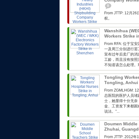
Company Workers
0
From JTTP: 
权。
Wanshihua (WEC 
Workers Strike 
From RFA: 
一及周三分别进行罢
宣布过年后卖厂的消
工龄，而且没有按照
不知道该怎么处理。现
Tongling Workers
Tongling, Anhu
From ZGMLHG
总医院的医护人员堵
士，她显得十分无奈
金、工资发下来都困
说法。”...
Doumen Middle S
Zhuhai, Guang
From JTTP: 