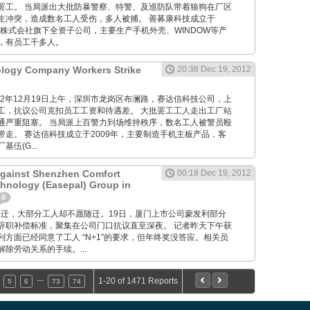
罢工。 当局派出大批防暴警察、特警、及巡防队带着狼狗在厂区
生冲突，造成数名工人受伤，多人被捕。 善募康科技成立于
光株式会社旗下全资子公司，主要生产手机外壳、WINDOW等产
，有员工千多人。
ology Company Workers Strike
20:38 Dec 19, 2012
M: 012年12月19日上午，深圳市龙岗区布澜路，赛达信科技公司，上
工，抗议公司克扣员工工资和待遇差。 大批罢工工人走出工厂站
通严重阻塞。 当局派上百警力到场维持秩序，数名工人被警员殴
带走。 赛达信科技成立于2009年，主要制造手机主板产品，客
伍(G...
Against Shenzhen Comfort
00:18 Dec 19, 2012
hnology (Easepal) Group in
0
 工厂要搬迁，大部分工人却不愿随迁。19日，厦门上市公司蒙发利部分
辞职补偿标准，聚集在公司门口抗议直至深夜。 记者昨天下午获
方面已经同意了工人 “N+1”的要求，但年终奖没答应。相关员
除劳动关系的手续。...
…
1-20 of 1471 Reports
5
6
73
74