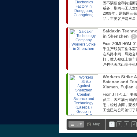
因不满薪金和待遇而
戒备，期间与工人发
2009年，是韩国三
品，主要客户是三星
Saidaxin Techn
in Shenzhen
0
From ZGMLHG
千生产线员工集体罢
在马路中间，导致交
打，数人被抓上警车
户包括著名山寨手机厂基
Workers Strike 
Science and Tec
Xiamen, Fujian
From JTTP:
员工，因不满公司的
悉，经过协商，蒙发利
工也已与公司签订了解
List
Map
1
2
3
4