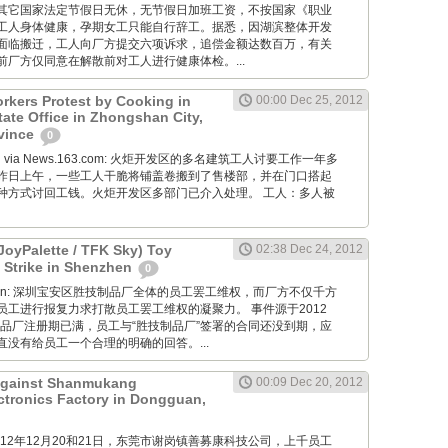
其它国家法定节假日无休，无节假日加班工资，不按国家《职业
工人身体健康，孕期女工只能自行辞工。据悉，因湖滨整体开发
面临搬迁，工人向厂方提交六项诉求，追偿金额达数百万，有关
厂方仅同意在解散前对工人进行健康体检。...
rkers Protest by Cooking in
00:00 Dec 25, 2012
tate Office in Zhongshan City,
vince
0
Wang via News.163.com: 火炬开发区的多名建筑工人讨要工作一年多
昨日上午，一些工人干脆将铺盖卷搬到了售楼部，并在门口搭起
种方式讨回工钱。火炬开发区多部门已介入处理。 工人：多人被
JoyPalette / TFK Sky) Toy
02:38 Dec 24, 2012
 Strike in Shenzhen
0
diaoyan: 深圳宝安区胜技制品厂全体的员工罢工维权，而厂方不仅千方
员工进行报复力求打散员工罢工维权的凝聚力。 事件源于2012
制品厂注册期已满，员工与“胜技制品厂”签署的合同还没到期，应
没有给员工一个合理的明确的回答。...
 Against Shanmukang
00:09 Dec 20, 2012
tronics Factory in Dongguan,
M: 2012年12月20和21日，东莞市谢岗镇善募康科技公司，上千员工