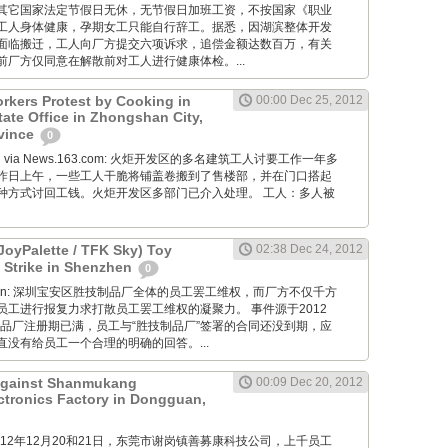
其它国家法定节假日无休，无节假日加班工资，不按国家《职业
工人身体健康，孕期女工只能自行辞工。据悉，因湖滨整体开发
面临搬迁，工人向厂方提交六项诉求，追偿金额达数百万，有关
厂方仅同意在解散前对工人进行健康体检。...
rkers Protest by Cooking in
00:00 Dec 25, 2012
tate Office in Zhongshan City,
vince
0
Wang via News.163.com: 火炬开发区的多名建筑工人讨要工作一年多
昨日上午，一些工人干脆将铺盖卷搬到了售楼部，并在门口搭起
种方式讨回工钱。火炬开发区多部门已介入处理。 工人：多人被
JoyPalette / TFK Sky) Toy
02:38 Dec 24, 2012
 Strike in Shenzhen
0
diaoyan: 深圳宝安区胜技制品厂全体的员工罢工维权，而厂方不仅千方
员工进行报复力求打散员工罢工维权的凝聚力。 事件源于2012
制品厂注册期已满，员工与“胜技制品厂”签署的合同还没到期，应
没有给员工一个合理的明确的回答。...
 Against Shanmukang
00:09 Dec 20, 2012
tronics Factory in Dongguan,
M: 2012年12月20和21日，东莞市谢岗镇善募康科技公司，上千员工