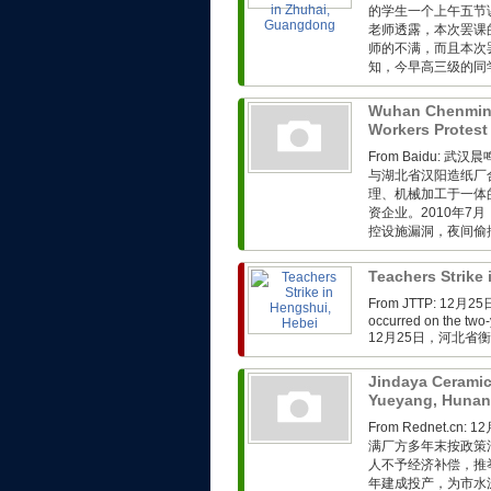
的学生一个上午五节
老师透露，本次罢课
师的不满，而且本次
知，今早高三级的同学
Wuhan Chenmin
Workers Protest
From Baidu:
与湖北省汉阳造纸厂
理、机械加工于一体
资企业。2010年
控设施漏洞，夜间偷排
Teachers Strike
From JTTP: 1
occurred on the two-
12月25日，河北省
Jindaya Ceramic
Yueyang, Huna
From Rednet.
满厂方多年末按政策
人不予经济补偿，推
年建成投产，为市水