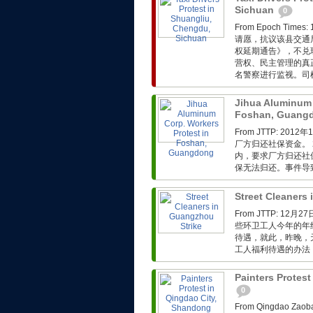
Sichuan
0
From Epoch T
请愿，抗议该县交通
权延期通告》，不兑
营权、民主管理的真
名警察进行监视。司
Jihua Aluminum 
Foshan, Guang
From JTTP: 
厂方归还社保资金。 
内，要求厂方归还社
保无法归还。事件导
Street Cleaners
From JTTP: 
些环卫工人今年的年
待遇，就此，昨晚，
工人福利待遇的办法，
Painters Protes
0
From Qingdao 