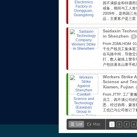
因不满薪金和待遇而
戒备，期间与工人发
2009年，是韩国三
品，主要客户是三星
Saidaxin Techn
in Shenzhen
0
From ZGMLHG
千生产线员工集体罢
在马路中间，导致交
打，数人被抓上警车
户包括著名山寨手机厂基
Workers Strike 
Science and Tec
Xiamen, Fujian
From JTTP:
员工，因不满公司的
悉，经过协商，蒙发利
工也已与公司签订了解
List
Map
1
2
3
4