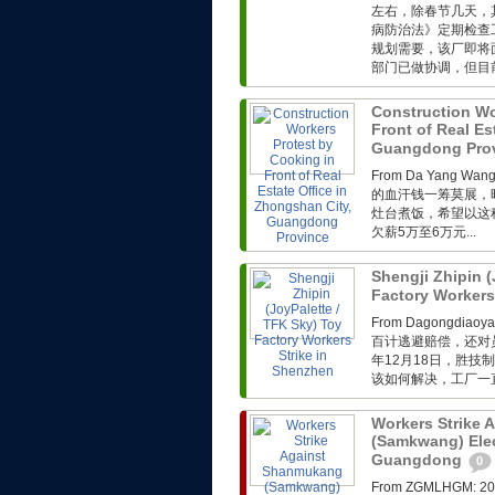
左右，除春节几天，
病防治法》定期检查
规划需要，该厂即将
部门已做协调，但目前
Construction Wo
Front of Real Es
Guangdong Pro
From Da Yang 
的血汗钱一筹莫展，
灶台煮饭，希望以这
欠薪5万至6万元...
Shengji Zhipin (
Factory Workers
From Dagong
百计逃避赔偿，还对
年12月18日，胜技
该如何解决，工厂一直
Workers Strike
(Samkwang) Elec
Guangdong
0
From ZGMLHG