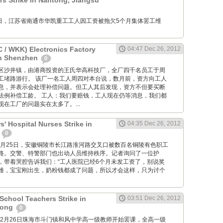
 Strike in Nantong, Jiangsu
12月26日，江苏省南通市华凯重工工人因工资被拖欠5个月集体罢工维
/ WKK) Electronics Factory
04:47 Dec 26, 2012
in Shenzhen
0
位于宝安区沙井镇，由港商投资的王氏华高科技厂，全厂四千名员工于周
工堵路游行。 该厂一名工人周四对本台说，数月前，资方向工人
息，并表示会处理补偿问题。但工人其后发现，资方不但要买断
法例补偿工龄。 工人：我们要赔钱，工人现在仍等消息，我们都
在工厂的问题实在太多了。...
' Hospital Nurses Strike in
04:35 Dec 26, 2012
i
0
M: 12月25日，安徽铜陵市长江路淮河路交叉口被数百名铜陵有色职工
路。交警、特警部门也出动人员维持秩序。记者询问了一位护
，带着哭腔告诉我们：“工人医院已经6个月未发工资了，别说奖
难，宝宝刚出生，奶粉钱都成了问题，所以才会这样，只为讨个
chool Teachers Strike in
03:51 Dec 26, 2012
dong
0
2012年12月26日珠海市斗门镇和风中学高一级教师开始罢课，全高一级