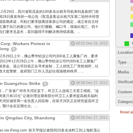
imes: 12月29日，四川省双流县的100多名出租车司机来到县政府门前
局28日夜发布的一纸公告《双流县客运出租汽车第二轮特许经营
现前期承诺，司机们要求脱离挂靠原公司的规定，成立有自主经
正属于自己的新公司。他们打横幅、喊口号，现场出现三、四十
机们要求见县长，若问题得不到解决将持续请愿。...
Corp. Workers Protest in
06:02 Dec 29, 2012
dong
0
Locatio
2012年12月29日上午，佛山季华铝业公司约300名工人聚集厂内，要求
2012年12月29日上午，佛山季华铝业公司约300名工人聚集厂
Type
保资金。该公司目前正在寻求改制，工人担忧工厂突然倒闭，社
致大批警察、政府部门工作人员赶往现场维持秩序。...
Media
Verifica
06:09 Dec 27, 2012
 in Guangzhou Strike
0
12月27日，广东省广州市天河区棠下，环卫工人连续三天罢工维权。“这
Custom 
终奖只有10元” 记者刘雪近期有部分环卫工人要求提高相关福利
天河区城管局一名负责人回应称，目前天河区正在研究提高环卫
Categor
预计会在近期出台。...
Reset all
t in Qingdao City, Shandong
00:00 Dec 27, 2012
Zaobao via iFeng.com: 前天早报记者陪同20多名涂料工到上海昕茂公