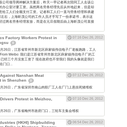
该公司领导两种解决方案后，昨天一早记者再次陪同工人去该公
的办公室讨要工资。虽然两名劳务经理先后从外地赶来，但是却
意给工人们全额支付工资。记者和工人们一直与劳务经理和承建
时左右，上海昕茂公司的工作人员才手写了一份承诺书，表示这
经过两名劳务经理发放，而是在元旦假期后由上海昕茂公司直接
cs Factory Workers Protest in
07:16 Dec 26, 2012
angsu
0
M: 12月26日，江苏省常州市新北区薛家镇伟信电子厂老板跑路，工人
rom Weibo: 我们是江苏省常州市新北区薛家镇伟信电子厂的工
 已经三个月没发工资了 现在政府也不管我们 我的头像就是我们
门口...
 Against Nanshan Meat
07:12 Dec 26, 2012
t in Shenzhen
0
M: 12月26日，广东省深圳市南山肉联厂工人在厂门上悬挂死猪维权
Drivers Protest in Meizhou,
07:10 Dec 26, 2012
M: 12月26日，广东省梅州市政府门口，三轮车主集会维权
dustries (HKHI) Shipbuilding
06:54 Dec 26, 2012