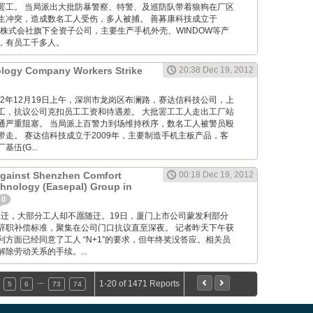
罢工。 当局派出大批防暴警察、特警、及巡防队带着狼狗在厂区
生冲突，造成数名工人受伤，多人被捕。 善募康科技成立于
光株式会社旗下全资子公司，主要生产手机外壳、WINDOW等产
，有员工千多人。
ology Company Workers Strike
20:38 Dec 19, 2012
M: 012年12月19日上午，深圳市龙岗区布澜路，赛达信科技公司，上
工，抗议公司克扣员工工资和待遇差。 大批罢工工人走出工厂站
通严重阻塞。 当局派上百警力到场维持秩序，数名工人被警员殴
带走。 赛达信科技成立于2009年，主要制造手机主板产品，客
伍(G...
Against Shenzhen Comfort
00:18 Dec 19, 2012
hnology (Easepal) Group in
0
 工厂要搬迁，大部分工人却不愿随迁。19日，厦门上市公司蒙发利部分
辞职补偿标准，聚集在公司门口抗议直至深夜。 记者昨天下午获
方面已经同意了工人 “N+1”的要求，但年终奖没答应。相关员
除劳动关系的手续。...
…
1-20 of 1471 Reports
5
6
73
74