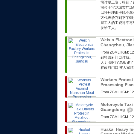
司讨要工资，得到了
司位于宝龙城市广场
以种种理由推脱不愿
方代表谈判到下午6
些工人的工资将不再
发给工人。...
Weixin Electroni
Changzhou, Ji
From ZGMLHG
到镇政府门口讨薪。 F
人 厂倒闭了老板跑了
在政府门口 被人家堵在
Workers Protest
Processing Plan
From ZGMLHG
Motorcycle Taxi 
Guangdong
0
From ZGMLHG
Huakai Heavy In