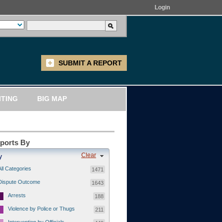
Login
SUBMIT A REPORT
ITING
BIG MAP
eports By
Clear
y
All Categories
1471
Dispute Outcome
1643
Arrests
188
Violence by Police or Thugs
211