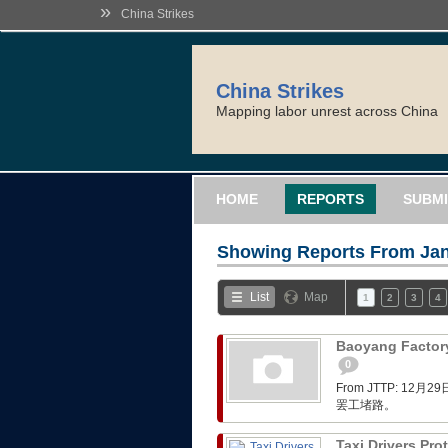
»
China Strikes
China Strikes
Mapping labor unrest across China
HOME
REPORTS
SUBMI
Showing Reports From
Jan
List
Map
1
2
3
4
Baoyang Factory
0
From JTTP: 
罢工堵路。
Taxi Drivers Pro