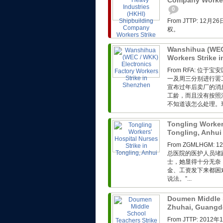
Company Workers
0
From JTTP: 
权。
Wanshihua (WEC 
Workers Strike 
From RFA: 
一及周三分别进行罢
宣布过年后卖厂的消
工龄，而且没有按照
不知道该怎么处理。现
Tongling Workers
Tongling, Anhu
From ZGMLHG
总医院的医护人员堵
士，她显得十分无奈
金、工资发下来都困
说法。”...
Doumen Middle S
Zhuhai, Guang
From JTTP: 