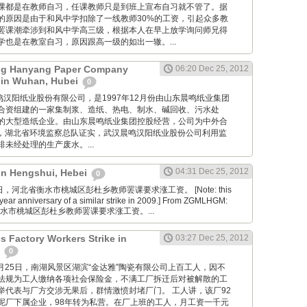
课都是在教师自习，任课教师只是到班上宣布自习就不管了。据
的原因是由于和风中学扣除了一线教师30%的工资，引起众多教
罢课潮牵涉到和风中学高三级，根据本人在早上放学询问师兄得
也是在教室自习，原因跟高一级的如出一辙。...
g Hanyang Paper Company
06:20 Dec 25, 2012
 in Wuhan, Hubei
0
 武汉晨鸣汉阳纸业股份有限公司，是1997年12月份由山东晨鸣纸业集团
合资组建的一家集制浆、造纸、热电、制水、碱回收、污水处
的大型造纸企业。由山东晨鸣纸业集团控股经营，公司为中外合
7月，湖北省环境监察总队证实，武汉晨鸣汉阳纸业股份公司利用监
未经处理的生产废水。...
04:31 Dec 25, 2012
 in Hengshui, Hebei
0
2月25日，河北省衡水市桃城区彭杜乡教师罢课要求涨工资。 [Note: this
year anniversary of a similar strike in 2009.] From ZGMLHGM:
衡水市桃城区彭杜乡教师罢课要求涨工资。...
s Factory Workers Strike in
03:27 Dec 25, 2012
n
0
cn: 12月25日，南湖风景区湖滨“金达雅”陶瓷有限公司上百工人，因不
法规为工人缴纳各项社会保险金，不满工厂拆迁后对被解散的工
举代表与厂方交涉无果后，群情激愤封堵厂门。 工人讲，该厂92
泥厂下属企业，98年转为私营。在厂上班的工人，月工资一千元